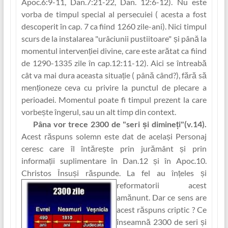
Apoc.6:9-11, Dan.7:21-22, Dan. 12:6-12). Nu este
vorba de timpul special al persecu‏iei ( acesta a fost
descoperit în cap. 7 ca fiind 1260 zile-ani). Nici timpul
scurs de la instalarea "urâciunii pustiitoare" și până la
momentul interven‏ției divine, care este arătat ca fiind
de 1290-1335 zile în cap.12:11-12). Aici se întreabă
cât va mai dura aceasta situa‏ție ( până când?), fără să
menț‏ioneze ceva cu privire la punctul de plecare a
perioadei. Momentul poate fi timpul prezent la care
vorbește îngerul, sau un alt timp din context.
Pâna vor trece 2300 de "seri și dimineț‏i"
(v.14).
Acest răspuns solemn este dat de același Personaj
ceresc care îl întărește prin jurământ și prin
informaț‏ii suplimentare în Dan.12 și în Apoc.10.
Christos Însuși răspunde. La fel
au înț‏eles și
reformatorii acest
amănunt. Dar ce sens are
acest răspuns criptic ? Ce
înseamnă 2300 de seri și