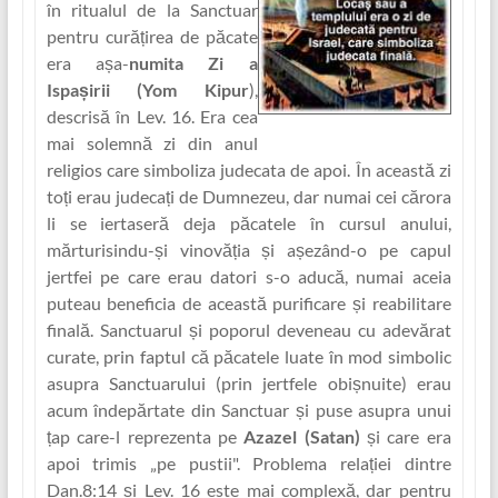
în ritualul de la Sanctuar
pentru cură‏țirea de păcate
era așa-
numita Zi a
Ispașirii (Yom Kipur
),
descrisă în Lev. 16. Era cea
mai solemnă zi din anul
religios care simboliza judecata de apoi. În această zi
toți erau judecaț‏i de Dumnezeu, dar numai cei cărora
li se iertaseră deja păcatele în cursul anului,
mărturisindu-și vinovăț‏ia și așezând-o pe capul
jertfei pe care erau datori s-o aducă, numai aceia
puteau beneficia de această purificare și reabilitare
finală. Sanctuarul și poporul deveneau cu adevărat
curate, prin faptul că păcatele luate în mod simbolic
asupra Sanctuarului (prin jertfele obișnuite) erau
acum îndepărtate din Sanctuar și puse asupra unui
ț‏ap care-l reprezenta pe
Azazel (Satan)
și care era
apoi trimis „pe pustii". Problema rela‏ției dintre
Dan.8:14 și Lev. 16 este mai complexă, dar pentru