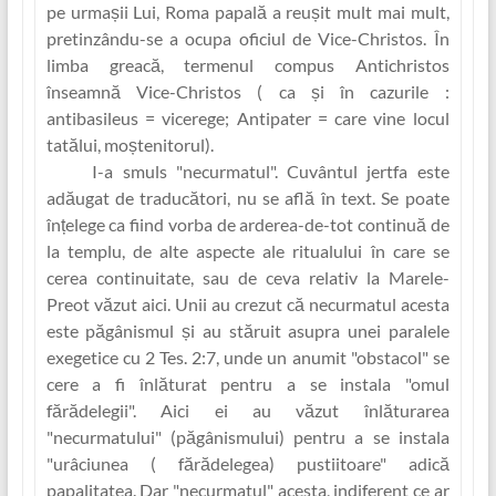
pe urmașii Lui, Roma papală a reușit mult mai mult,
pretinzându-se a ocupa oficiul de Vice-Christos. În
limba greacă, termenul compus Antichristos
înseamnă Vice-Christos ( ca și în cazurile :
antibasileus = vicerege; Antipater = care ‏vine locul
tatălui, moștenitorul).
I-a smuls "necurmatul"
. Cuvântul jertfa este
adăugat de traducători, nu se află în text. Se poate
înțelege ca fiind vorba de arderea-de-tot continuă de
la templu, de alte aspecte ale ritualului în care se
cerea continuitate, sau de ceva relativ la Marele-
Preot văzut aici. Unii au crezut că necurmatul acesta
este păgânismul și au stăruit asupra unei paralele
exegetice cu 2 Tes. 2:7, unde un anumit "obstacol" se
cere a fi înlăturat pentru a se instala "omul
fărădelegii". Aici ei au văzut înlăturarea
"necurmatului" (păgânismului) pentru a se instala
"urâciunea ( fărădelegea) pustiitoare" adică
papalitatea. Dar "necurmatul" acesta, indiferent ce ar