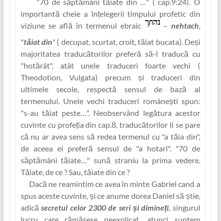
"70 de săptămâni tăiate din …"
( cap.9:24). O
importantă cheie a înț‏elegerii timpului profetic din
viziune se află în termenul ebraic
–
nehtach
,
"
tăiat din
" ( decupat, scurtat, croit, tăiat bucata). Deși
majoritatea traducătorilor preferă să-l traducă cu
"hotărât", atât unele traduceri foarte vechi (
Theodotion, Vulgata) precum și traduceri din
ultimele secole, respectă sensul de bază al
termenului. Unele vechi traduceri românești spun:
"s-au tăiat peste…". Neobservând legătura acestor
cuvinte cu profe‏ția din cap.8, traducătorilor li se pare
că nu ar avea sens să redea termenul cu "a tăia din",
de aceea ei preferă sensul de "a hotarî". "70 de
săptămâni tăiate…" sună straniu la prima vedere.
Tăiate, de ce ? Sau, tăiate din ce ?
Dacă ne reamintim ce avea în minte Gabriel cand a
spus aceste cuvinte, și ce anume dorea Daniel să știe,
adică
secretul celor 2300 de seri și dimine‏ți
, singurul
lucru care rămăsese neexplicat, atunci suntem