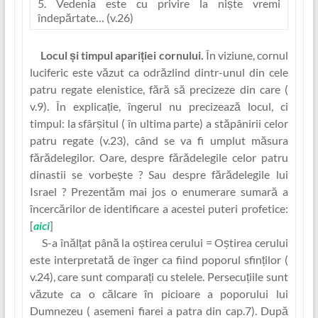
5. Vedenia este cu privire la niște vremi
îndepărtate… (v.26)
Locul și timpul apari‏ției cornului
.
În viziune, cornul
luciferic este văzut ca odrăzlind dintr-unul din cele
patru regate elenistice, fără să precizeze din care (
v.9). În explica‏ție, îngerul nu precizează locul, ci
timpul: la sfârșitul ( în ultima parte) a stăpânirii celor
patru regate (v.23), când se va fi umplut măsura
fărădelegilor. Oare, despre fărădelegile celor patru
dinastii se vorbește ? Sau despre fărădelegile lui
Israel ? Prezentăm mai jos o enumerare sumară a
încercărilor de identificare a acestei puteri profetice:
[
aici
]
S-a înăl‏țat până la oștirea cerului
= Oștirea cerului
este interpretată de înger ca fiind poporul sfin‏ților (
v.24), care sunt compara‏ți cu stelele. Persecu‏țiile sunt
văzute ca o călcare în picioare a poporului lui
Dumnezeu ( asemeni fiarei a patra din cap.7). După