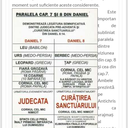
moment sunt suficiente aceste considerente.
Este
importan
t de
subliniat
paralela
dintre
viziunea
din cap. 8
și cea din
cap.7.
Ambele
prezintă
pe
Antichris
t ca
vrajmaș
al