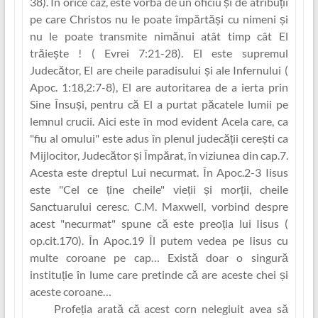
38). În orice caz, este vorba de un oficiu și de atribuț‏ii
pe care Christos nu le poate împărtăși cu nimeni și
nu le poate transmite nimănui atât timp cât El
trăiește ! ( Evrei 7:21-28). El este supremul
Judecător, El are cheile paradisului și ale Infernului (
Apoc. 1:18,2:7-8), El are autoritarea de a ierta prin
Sine Însuși, pentru că El a purtat păcatele lumii pe
lemnul crucii. Aici este în mod evident Acela care, ca
"fiu al omului" este adus în plenul judecăț‏ii cerești ca
Mijlocitor, Judecător și Împărat, în viziunea din cap.7.
Acesta este dreptul Lui necurmat. În Apoc.2-3 Iisus
este "Cel ce ț‏ine cheile" vie‏ții și morț‏ii, cheile
Sanctuarului ceresc. C.M. Maxwell, vorbind despre
acest "necurmat" spune că este preoț‏ia lui Iisus (
op.cit.170). În Apoc.19 Îl putem vedea pe Iisus cu
multe coroane pe cap… Există doar o singură
instituț‏ie în lume care pretinde că are aceste chei și
aceste coroane…
Profe‏ția arată că acest corn nelegiuit avea să