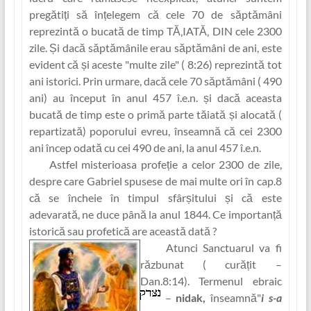
pregătiț‏i să în‏țelegem că cele 70 de săptămâni
reprezintă o bucată de timp TĂ‚IATĂ‚ DIN cele 2300
zile. Și dacă săptămânile erau săptămâni de ani, este
evident că și aceste "multe zile" ( 8:26) reprezintă tot
ani istorici. Prin urmare, dacă cele 70 săptămâni ( 490
ani) au început în anul 457 î.e.n. și dacă aceasta
bucată de timp este o primă parte tăiată și alocată (
repartizată) poporului evreu, înseamnă că cei 2300
ani încep odată cu cei 490 de ani, la anul 457 î.e.n.
Astfel misterioasa profe‏ție a celor 2300 de zile,
despre care Gabriel spusese de mai multe ori în cap.8
că se încheie în timpul sfârșitului și că este
adevarată, ne duce până la anul 1844. Ce importan‏ță
istorică sau profetică are această dată ?
Atunci Sanctuarul va fi
răzbunat ( cură‏țit
–
Dan.8:14). Termenul ebraic
–
ni‏dak,
înseamnă"
i s-a