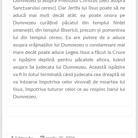
Dumnezeu și asupra Preotului Christos (deci asupra
Sanctuarului ceresc). Dar Jertfa lui Iisus poate să ne
aducă mai mult decât atât: ea poate onora pe
Dumnezeu cură‏țind păcatul din templul ființ‏ei
omenești, din templul Bisericii, precum și pomenirea
lui din templul ceresc. Ea are putere de a aduce
asupra vrăjmașilor lui Dumnezeu o condamnare mai
mare decât poate aduce Legea. Iisus a făcut la Cruce
o ispășire deplină pentru păcatele altora, luând
asupra Sa judecata lui Dumnezeu. Această ispășire
va fi în totul terminată când judecata cea dreaptă se
va întoarce împotriva celor vinovaț‏i de moartea lui
Iisus, împotriva tuturor celor ce au respins harul lui
Dumnezeu.
Editor Ap
aprilie 25, 2006