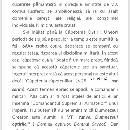
cuceririle pământești în direcț‏iile amintite de v.9,
cornul luciferic se ambi‏ționează să ia cu asalt
domeniile cerești ale religiei, ale conștiinței
individuale. Nimic nu este cruț‏at.
S-a înălț‏at până la Căpetenia Oștirii
. Uneori
perioda de slujbă a preoț‏ilor la templu este numită la
fel
öáÅ•
tsaba
,
oștire
, deoarece se compară cu
regularitatea, rigoarea și disciplina militară. În acest
caz, "
căpetenia oștirii
" poate fi un mare preot, fiindcă
se spune că această căpetenie are un sanctuar.
Îngerul interpret arată că acest personaj nu este altul
decât "Căpetenia căpeteniilor" ( v.25 –
– sar
sarim
). Acest termen ebraic se aplică la comandan‏ii
militari. Așa cum ar fi fost în‏țeles de antici, el ar
însemna "Comandantul Suprem al Armatelor" unui
imperiu. Nu putem să nu ne amintim că Dumnezeul
Creator este numit în VT "
Yahve, Dumnezeul
oștirilor
" (
Domnul oștirilor, Domnul Savaot
). Dar