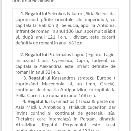
următoarele dinastii:
1. Regatul lui
Seleukos Nikator
( Siria Seleucida,
cuprinzând păr‏ile orientale ale imperiului), cu
capitala la Babilon și Seleucia, apoi la Antiohia.
Înfrânt de romani în anul 188 î.e.n.,apoi mult slăbit
și, după anul 121 î.e.n. , divizat, este cucerit
definitiv de romani în anul 63 î.e.n.
2. Regatul lui
Ptolemaios Lagou
( Egiptul Lagid,
incluzând Libia, Cyrenaica, Cipru, Iudeea) cu
capitala la Alexandria, este înfrânt definitiv de
romani în anul 32 î.e.n.
3. Regatul lui
Kassandros,
strategul Europei (
cuprinzând Macedonia și, un timp, Grecia),
continuat de dinastia Antigonizilor, cu capitala la
Pella. Cucerit de romani în anul 168 î.e.n.
4. Regatul lui
Lysimachos
( Tracia și parte din
Asia Mică ). Ambiț‏ios și strălucit cuceritor, dar
învins curând și continuat de generalul său
Filetairos care întemeiază în Pergam, dinastia
Attalizilor. Regatul Pergamului este lăsat
moștenire prin testament în anul 133 î.e.n.