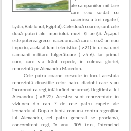
ale campaniilor militare
care s-au soldat cu
cucerirea a trei regate (
Lydia, Babilonul, Egiptul). Cele două coarne, sunt cele
două puteri ale imperiului: mezii și perșii. Å¢apul
este puterea greco-macedoneană care crează un nou
imperiu, acela al lumii elenistice ( v.21) în urma unei
campanii militare fulgerătoare ( v.5-6). Iar primul
corn, care s-a frânt repede, în culmea gloriei,
reprezintă pe Alexandru Macedon.
Cele patru coarne crescute în locul acestuia
reprezintă dinastiile celor patru diadohi care s-au
încoronat ca regi, înlăturând pe urmașii legitimi ai lui
Alexandru ( v.8.22). Acestea sunt reprezentate în
viziunea din cap 7 de cele patru capete ale
leopardului. După o luptă comună contra regenț‏ilor
lui Alexandru, cei patru generali se proclamă,
concomitent regi, în anul 305 î.e.n., întemeind