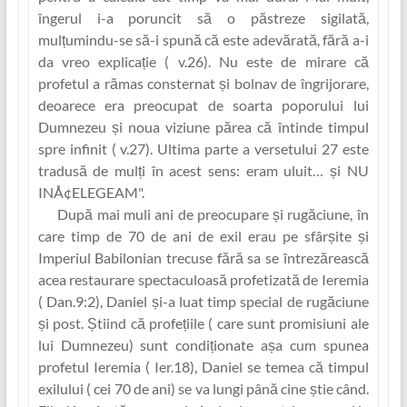
îngerul i-a poruncit să o păstreze sigilată,
mulț‏umindu-se să-i spună că este adevărată, fără a-i
da vreo explicaț‏ie ( v.26). Nu este de mirare că
profetul a rămas consternat și bolnav de îngrijorare,
deoarece era preocupat de soarta poporului lui
Dumnezeu și noua viziune părea că întinde timpul
spre infinit ( v.27). Ultima parte a versetului 27 este
tradusă de mul‏ți în acest sens: eram uluit… și NU
INÅ¢ELEGEAM".
După mai mul‏i ani de preocupare și rugăciune, în
care timp de 70 de ani de exil erau pe sfârșite și
Imperiul Babilonian trecuse fără sa se întrezărească
acea restaurare spectaculoasă profetizată de Ieremia
( Dan.9:2), Daniel și-a luat timp special de rugăciune
și post. Știind că profe‏țiile ( care sunt promisiuni ale
lui Dumnezeu) sunt condiț‏ionate așa cum spunea
profetul Ieremia ( Ier.18), Daniel se temea că timpul
exilului ( cei 70 de ani) se va lungi până cine știe când.