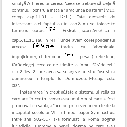
smulgă Arhiereului ceresc "ceea ce trebuie să deț‏ină
continuu", pentru a instala "urâciunea pustiirii" ( v.13,
comp. cap.11:31 ÷i 12:11). Este deosebit de
interesant aici faptul că în cap.8 nu se folosește
termenul ebraic
–
÷ikkut
( scârnăvie) ca în
cap.9,11,11 sau în NT ( unde avem corespondentul
grecesc
tradus cu "abomina‏ie,
împuț‏iciune), ci termenul
– peșa ( rebeliune,
fărădelege), ceea ce ne trimite la "omul fărădelegii"
din 2 Tes. 2 care avea să se așeze pe sine însuși ca
dumnezeu în Templul lui Dumnezeu. Mesajul este
clar.
Instaurarea în creștinătate a sistemului religios
care are în centru venerarea unui om și care a fost
promovat cu sabia, a început prin evenimentele de la
începutul secolului VI, în timpul papei Symmachus.
Între anii 502-507 s-a formulat la Roma dogma
jurisdicț‏iei supreme a papei, dogma pe care s-au