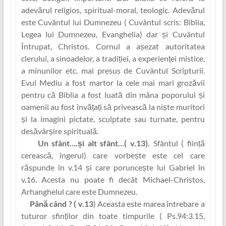
adevărul religios, spiritual-moral, teologic. Adevărul
este Cuvântul lui Dumnezeu ( Cuvântul scris: Biblia,
Legea lui Dumnezeu, Evanghelia) dar și Cuvântul
Întrupat, Christos. Cornul a așezat autoritatea
clerului, a sinoadelor, a tradi‏ției, a experien‏ței mistice,
a minunilor etc. mai presus de Cuvântul Scripturii.
Evul Mediu a fost martor la cele mai mari grozăvii
pentru că Biblia a fost luată din mâna poporului și
oamenii au fost învă‏țaț‏i să privească la niște muritori
și la imagini pictate, sculptate sau turnate, pentru
desăvârșire spirituală.
Un sfânt….și alt sfânt…
( v.13).
Sfântul ( ființ‏ă
cerească, îngerul) care vorbește este cel care
răspunde în v.14 și care poruncește lui Gabriel în
v.16. Acesta nu poate fi decât Michael-Christos,
Arhanghelul care este Dumnezeu.
Până când ? ( v.13
) Aceasta este marea întrebare a
tuturor sfin‏ților din toate timpurile ( Ps.94:3.15,