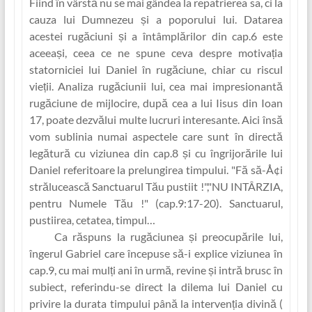
Fiind în vârstă nu se mai gândea la repatrierea sa, ci la
cauza lui Dumnezeu și a poporului lui. Datarea
acestei rugăciuni și a întâmplărilor din cap.6 este
aceeași, ceea ce ne spune ceva despre motiva‏ția
statorniciei lui Daniel în rugăciune, chiar cu riscul
vieț‏ii. Analiza rugăciunii lui, cea mai impresionantă
rugăciune de mijlocire, după cea a lui Iisus din Ioan
17, poate dezvălui multe lucruri interesante. Aici însă
vom sublinia numai aspectele care sunt în directă
legătură cu viziunea din cap.8 și cu îngrijorările lui
Daniel referitoare la prelungirea timpului. "Fă să-Å¢i
strălucească Sanctuarul Tău pustiit !","NU INTÂRZIA,
pentru Numele Tău !" (cap.9:17-20). Sanctuarul,
pustiirea, cetatea, timpul…
Ca răspuns la rugăciunea și preocupările lui,
îngerul Gabriel care începuse să-i explice viziunea în
cap.9, cu mai mul‏ți ani în urmă, revine și intră brusc în
subiect, referindu-se direct la dilema lui Daniel cu
privire la durata timpului până la interven‏ția divină (