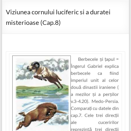
Viziunea cornului luciferic si a duratei
misterioase (Cap.8)
Berbecele și ‏țapul
=
Îngerul Gabriel explica
berbecele ca fiind
imperiul unit al celor
două dinastii iraniene (
a mezilor și a perșilor
v.3-4.20). Medo-Persia.
Comparaț‏i cu datele din
cap.7. Cele trei direcț‏ii
ale cuceririlor
reprezintă trei direcț‏ii