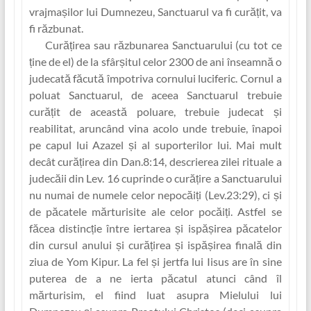
vrajmașilor lui Dumnezeu, Sanctuarul va fi curăț‏it, va
fi răzbunat.
Curăț‏irea sau răzbunarea Sanctuarului (cu tot ce
judecată făcută împotriva cornului luciferic. Cornul a
poluat Sanctuarul, de aceea Sanctuarul trebuie
curăț‏it de această poluare, trebuie judecat și
reabilitat, aruncând vina acolo unde trebuie, înapoi
pe capul lui Azazel și al suporterilor lui. Mai mult
decât curăț‏irea din Dan.8:14, descrierea zilei rituale a
judecă‏ii din Lev. 16 cuprinde o curăț‏ire a Sanctuarului
nu numai de numele celor nepocăiț‏i (Lev.23:29), ci și
de păcatele mărturisite ale celor pocăi‏ți. Astfel se
făcea distincț‏ie între iertarea și ispășirea păcatelor
din cursul anului și curăț‏irea și ispășirea finală din
ziua de Yom Kipur. La fel și jertfa lui Iisus are în sine
puterea de a ne ierta păcatul atunci când îl
mărturisim, el fiind luat asupra Mielului lui