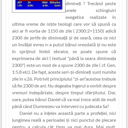
dimineț‏i ? Trecând peste
unele schingiuiri
exegetice realizate în
ultima vreme de niște teologi care vor să spună ca
aici ar fi vorba de 1150 de zile ( 2300:2=1150) adică
2300 de jertfe de dimineaț‏ă și de seară, ceea ce nici
un învăț‏at evreu n-a putut bănui vreodată și nu este
în sprijinul limbii ebraice, se poate spune că
exprimarea de aici ( textual "până la seara dimineaț‏a
2300") este un mod de a spune 2300 de zile ( cf. Gen.
1:5.8 etc). De fapt, aceste seri-și-dimineț‏i sunt numite
zile în v.26. Potrivit principiului "zi-an"acestea trebuie
să fie 2300 de ani. Nu degeaba îngerul a vorbit despre
vremuri îndepărtate, despre timpul sfârșitului. Dar,
oare, putea bănui Daniel că va mai trece atât de mult
până când Dumnezeu va interveni cu judecata Sa?
Daniel nu a în‏țeles această parte a profeț‏iei, nici
lungimea reală a perioadei și nici punctul de plecare
pentru a calcula cât timp va mai dura. Mai mult,