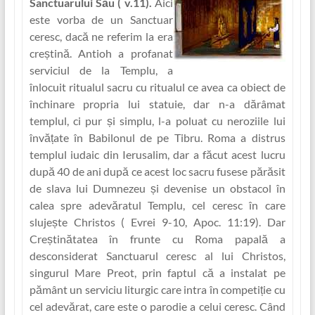
Sanctuarului Său ( v.11)
.
Aici
este vorba de un Sanctuar
ceresc, dacă ne referim la era
creștină. Antioh a profanat
serviciul de la Templu, a
înlocuit ritualul sacru cu ritualul ce avea ca obiect de
închinare propria lui statuie, dar n-a dărâmat
templul, ci pur și simplu, l-a poluat cu neroziile lui
învăț‏ate în Babilonul de pe Tibru. Roma a distrus
templul iudaic din Ierusalim, dar a făcut acest lucru
după 40 de ani după ce acest loc sacru fusese părăsit
de slava lui Dumnezeu și devenise un obstacol în
calea spre adevăratul Templu, cel ceresc în care
slujește Christos ( Evrei 9-10, Apoc. 11:19). Dar
Creștinătatea în frunte cu Roma papală a
desconsiderat Sanctuarul ceresc al lui Christos,
singurul Mare Preot, prin faptul că a instalat pe
pământ un serviciu liturgic care intra în competiț‏ie cu
cel adevărat, care este o parodie a celui ceresc. Când