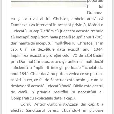
poporulu
i lui
Dumnez
eu și ca rival al lui Christos, ambele arată că
Dumnezeu va interveni în această privinț‏ă, făcând o
Judecată. În cap.7 aflăm că judecata aceasta trebuie
să înceapă după domina‏ția papală (după anul 1798),
dar înainte de începutul împărăț‏iei lui Christos; iar în
cap. 8 ni se dezvăluie data exactă: anul 1844.
împlinirea exactă a profeț‏iei celor 70 de săptămâni
prin Domnul Christos, este o garanț‏ie mai mult decât
suficientă a împlinirii întregii perioade încheiate la
anul 1844. Chiar dacă nu putem vedea ce se petrece
astăzi în cer, ce fel de Sanctuar este acolo și cum se
desfașoară această judecată finală, Biblia este destul
de clară în privinț‏a realităț‏ii și necesităț‏ii ei.
Compara‏ți cu explica‏țiile date la cap.7.
Cornul Antioh-Antichrist-Azazel din cap. 8 a
afectat Sanctuarul ceresc călcându-l în picioare