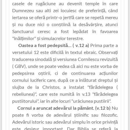
casele de rugăciune au devenit temple în care
Dumnezeu sau alti zei locuiesc de preferin‏ță, când
iertarea se oferă printr-o jertfă care se repetă mereu
și nu duce nici o conștiin‏ă la desăvârșire, atunci
Sanctuarul ceresc a fost lepădat în favoarea
"înălț‏imilor" și simulacrelor terestre.
Oastea a fost pedepsită…
( v.12 a)
Prima parte a
versetului 12 este dificilă în textul ebraic. Observa‏ți
traducerea sinodală și versiunea Cornilescu revizuită
( GBV), unde se poate vedea că aici nu este vorba de
pedepsirea oștirii, ci de continuarea acț‏iunilor
cornului luciferic care, după ce a înlăturat dreptul și
slujba de la Christos, a instalat "fărădelegea (
rebeliunea)", care este numită în v.13 "fărădelegea
pustiitorului", iar în alte locuri "urâciunea pustiirii".
Cornul a aruncat adevărul la pământ
. (v.12 b)
Nu
poate fi vorba de adevărul știin‏ific sau filozofic.
Adevărul istoric sau adevărul simplu în orice privin‏ță
este, desigur, important. Dar Biblia se referă la