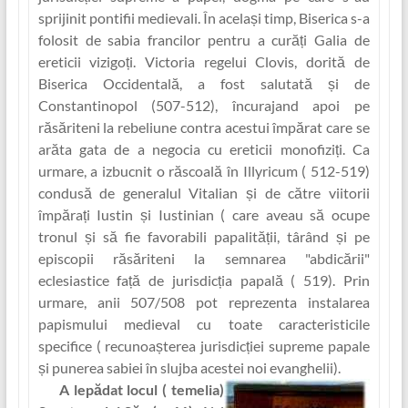
sprijinit pontifii medievali. În același timp, Biserica s-a
folosit de sabia francilor pentru a curăț‏i Galia de
ereticii vizigoț‏i. Victoria regelui Clovis, dorită de
Biserica Occidentală, a fost salutată și de
Constantinopol (507-512), încurajand apoi pe
răsăriteni la rebeliune contra acestui împărat care se
arăta gata de a negocia cu ereticii monofizi‏ți. Ca
urmare, a izbucnit o răscoală în Illyricum ( 512-519)
condusă de generalul Vitalian și de către viitorii
împăraț‏i Iustin și Iustinian ( care aveau să ocupe
tronul și să fie favorabili papalită‏ții, târând și pe
episcopii răsăriteni la semnarea "abdicării"
eclesiastice faț‏ă de jurisdicț‏ia papală ( 519). Prin
urmare, anii 507/508 pot reprezenta instalarea
papismului medieval cu toate caracteristicile
specifice ( recunoașterea jurisdicț‏iei supreme papale
și punerea sabiei în slujba acestei noi evanghelii).
A lepădat locul ( temelia)