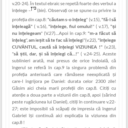
v.20-24). În textul ebraic se repetă foarte des verbul a
în‏țelege –
(
bin
). Observaț‏i ce se spune cu privire la
profe‏ția din cap.8:
"căutam s-o în‏țeleg
" (v.15),
"fă-l să
înț‏eleagă"
( v.16),
"înț‏elege, fiul omului!
" ( v.17),
"și
nu în‏țelegeam
" (V.27)…Apoi în cap.9:
"m-a făcut să
înț‏eleg
",
am ieșit să te fac să în‏țeleg
i"(v.22),
"înț‏elege
CUVÂNTUL, caută să înț‏elegi VIZIUNEA !"
(v.23),
"
să știi, dar, și să în‏țelegi că…!
" ( v.24-25). Aceste
sublinieri arată, mai presus de orice îndoială, că
îngerul se referă în cap.9 la singura problemă din
profe‏ția anterioară care rămăsese neexplicată și
care-l îngrijora pe Daniel: durata celor 2300 zile!
Găsim aici cheia marii profeț‏ii din cap.8. Citiț‏i cu
aten‏ție a doua parte a viziunii din cap.8, apoi (sărind
peste rugăciunea lui Daniel), citiț‏i în continuare v.22-
27; este imposibil să scăpaț‏i de impresia că îngerul
Gabriel își continuă aici explica‏ția la viziunea din
cap.8 !