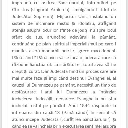
împreună cu oștirea Sanctuarului, înfruntând pe
Christos (singurul Arhiereu), smulgându-I titlul de
Judecător Suprem și Mijlocitor Unic, instalând un
sistem de închinare mistic și idolatru, atrăgând
aten‏ția asupra locurilor sfinte de jos și nu spre locul
sfânt de sus, aruncând adevărul la pământ,
continuând pe plan spiritual imperialismul pe care-l
manifestaseră monarhii perși și greco-macedoneni.
Până când ? Până avea să se facă o judecată care să
răzbune Sanctuarul. La sfârșitul ei, totul avea să fie
drept și curat. Dar Judecata fiind un proces care are
mai multe faze și implicând destinul Evangheliei, al
cauzei lui Dumnezeu pe pamânt, necesită un timp de
desfășurare. Harul lui Dumnezeu a întârziat
încheierea Judecăț‏ii, deoarece Evanghelia nu și-a
încheiat rostul pe pământ. Anul 1844 răspunde la
întrebarea din cap.8:13 (Până când?) în sensul că
atunci începe Judecata („cură‏țirea Sanctuarului") și
când ea se va încheia prin executarea sentinț‏ei asupra