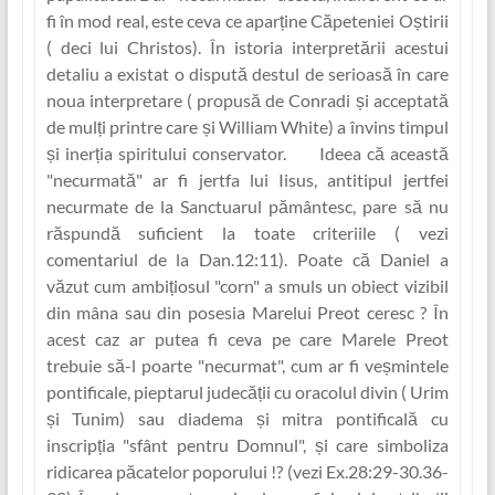
fi în mod real, este ceva ce apar‏ține Căpeteniei Oștirii
( deci lui Christos). În istoria interpretării acestui
detaliu a existat o dispută destul de serioasă în care
noua interpretare ( propusă de Conradi și acceptată
de mul‏ți printre care și William White) a învins timpul
și inerț‏ia spiritului conservator. Ideea că această
"necurmată" ar fi jertfa lui Iisus, antitipul jertfei
necurmate de la Sanctuarul pământesc, pare să nu
răspundă suficient la toate criteriile ( vezi
comentariul de la Dan.12:11). Poate că Daniel a
văzut cum ambiț‏iosul "corn" a smuls un obiect vizibil
din mâna sau din posesia Marelui Preot ceresc ? În
acest caz ar putea fi ceva pe care Marele Preot
trebuie să-l poarte "necurmat", cum ar fi veșmintele
pontificale, pieptarul judecăț‏ii cu oracolul divin ( Urim
și Tunim) sau diadema și mitra pontificală cu
inscripț‏ia "sfânt pentru Domnul", și care simboliza
ridicarea păcatelor poporului !? (vezi Ex.28:29-30.36-