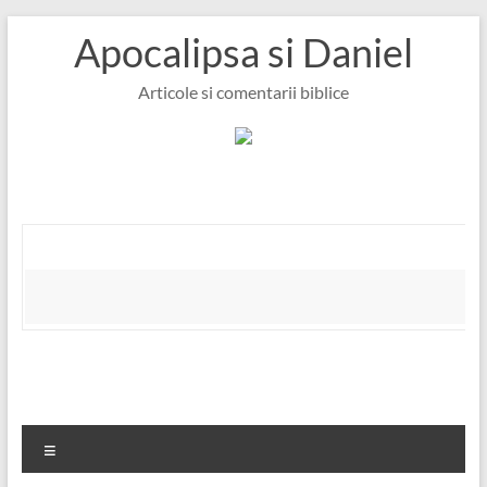
Skip
Apocalipsa si Daniel
to
content
Articole si comentarii biblice
Meniu