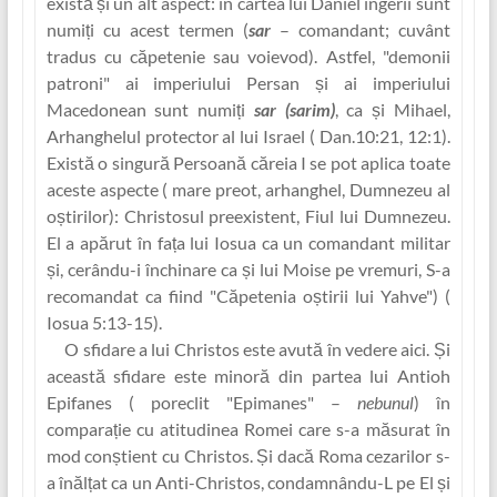
există și un alt aspect: în cartea lui Daniel îngerii sunt
numi‏ți cu acest termen (
sar
– comandant; cuvânt
tradus cu căpetenie sau voievod). Astfel, "demonii
patroni" ai imperiului Persan și ai imperiului
Macedonean sunt numi‏ți
sar (sarim)
, ca și Mihael,
Arhanghelul protector al lui Israel ( Dan.10:21, 12:1).
Există o singură Persoană căreia I se pot aplica toate
aceste aspecte ( mare preot, arhanghel, Dumnezeu al
oștirilor): Christosul preexistent, Fiul lui Dumnezeu.
El a apărut în faț‏a lui Iosua ca un comandant militar
și, cerându-i închinare ca și lui Moise pe vremuri, S-a
recomandat ca fiind "Căpetenia oștirii lui Yahve") (
Iosua 5:13-15).
O sfidare a lui Christos este avută în vedere aici. Și
această sfidare este minoră din partea lui Antioh
Epifanes ( poreclit "Epimanes" –
nebunul
) în
comparaț‏ie cu atitudinea Romei care s-a măsurat în
mod conștient cu Christos. Și dacă Roma cezarilor s-
a înălț‏at ca un Anti-Christos, condamnându-L pe El și