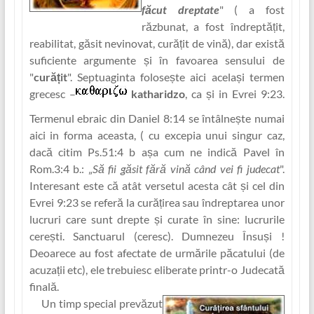
făcut dreptate
" ( a fost
răzbunat, a fost îndreptă‏țit,
reabilitat, găsit nevinovat, curăț‏it de vină), dar există
suficiente argumente și în favoarea sensului de
"
curăț‏it
". Septuaginta folosește aici același termen
grecesc –
katharidzo
, ca și in Evrei 9:23.
Termenul ebraic din Daniel 8:14 se întâlnește numai
aici in forma aceasta, ( cu excep‏ia unui singur caz,
dacă citim Ps.51:4 b așa cum ne indică Pavel în
Rom.3:4 b.: „
Să fii găsit fără vină când vei fi judecat
".
Interesant este că atât versetul acesta cât și cel din
Evrei 9:23 se referă la cură‏țirea sau îndreptarea unor
lucruri care sunt drepte și curate în sine: lucrurile
cerești. Sanctuarul (ceresc). Dumnezeu Însuși !
Deoarece au fost afectate de urmările păcatului (de
acuza‏ții etc), ele trebuiesc eliberate printr-o Judecată
finală.
Un timp special prevăzut