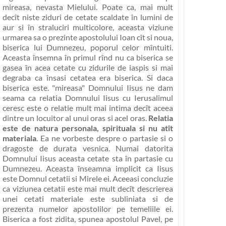
mireasa, nevasta Mielului. Poate ca, mai mult
decît niste ziduri de cetate scaldate în lumini de
aur si în straluciri multicolore, aceasta viziune
urmarea sa o prezinte apostolului Ioan cît si noua,
biserica lui Dumnezeu, poporul celor mîntuiti.
Aceasta însemna în primul rînd nu ca biserica se
gasea în acea cetate cu zidurile de iaspis si mai
degraba ca însasi cetatea era biserica. Si daca
biserica este. "mireasa" Domnului Iisus ne dam
seama ca relatia Domnului Iisus cu Ierusalimul
ceresc este o relatie mult mai intima decît aceea
dintre un locuitor al unui oras si acel oras.
Relatia
este de natura personala, spirituala si nu atît
materiala
. Ea ne vorbeste despre o
partasie si o
dragoste de durata vesnica
. Numai datorita
Domnului Iisus aceasta cetate sta în partasie cu
Dumnezeu. Aceasta înseamna implicit ca Iisus
este Domnul cetatii si Mirele ei. Aceeasi concluzie
ca viziunea cetatii este mai mult decît descrierea
unei cetati materiale este subliniata si de
prezenta numelor apostolilor pe temeliile ei.
Biserica a fost zidita, spunea apostolul Pavel, pe