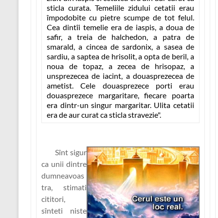
sticla curata. Temeliile zidului cetatii erau
împodobite cu pietre scumpe de tot felul.
Cea dintîi temelie era de iaspis, a doua de
safir, a treia de halchedon, a patra de
smarald, a cincea de sardonix, a sasea de
sardiu, a saptea de hrisolit, a opta de beril, a
noua de topaz, a zecea de hrisopaz, a
unsprezecea de iacint, a douasprezecea de
ametist. Cele douasprezece porti erau
douasprezece margaritare, fiecare poarta
era dintr-un singur margaritar. Ulita cetatii
era de aur curat ca sticla stravezie".
Sînt sigur
ca unii dintre
dumneavoas
tra, stimati
cititori,
sînteti niste