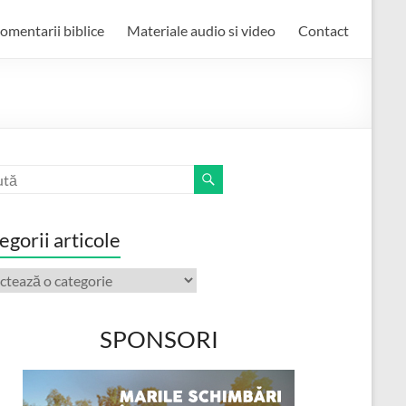
omentarii biblice
Materiale audio si video
Contact
egorii articole
orii
ole
SPONSORI