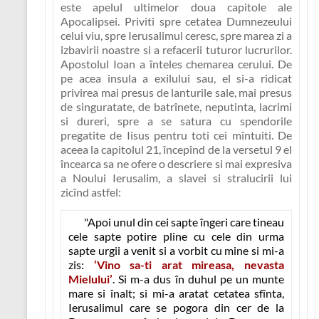
este apelul ultimelor doua capitole ale
Apocalipsei.
Priviti spre cetatea Dumnezeului
celui viu, spre Ierusalimul ceresc, spre marea zi a
izbavirii noastre si a refacerii tuturor lucrurilor
.
Apostolul Ioan a înteles chemarea cerului. De
pe acea insula a exilului sau, el si-a ridicat
privirea mai presus de lanturile sale, mai presus
de singuratate, de batrînete, neputinta, lacrimi
si dureri, spre a se satura cu spendorile
pregatite de Iisus pentru toti cei mîntuiti. De
aceea la capitolul 21, începînd de la versetul 9 el
încearca sa ne ofere o descriere si mai expresiva
a Noului Ierusalim, a slavei si stralucirii lui
zicînd astfel:
"Apoi unul din cei sapte îngeri care tineau
cele sapte potire pline cu cele din urma
sapte urgii a venit si a vorbit cu mine si mi-a
zis:
‘Vino sa-ti arat mireasa, nevasta
Mielului’
. Si m-a dus în duhul pe un munte
mare si înalt; si mi-a aratat cetatea sfînta,
Ierusalimul care se pogora din cer de la