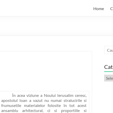
Home
C
Cat
Categ
artic
În acea viziune a Noului Ierusalim ceresc,
apostolul Ioan a vazut nu numai stralucirile si
frumusetile materialelor folosite în tot acest
ansamblu arhitectural, ci si proportiile si