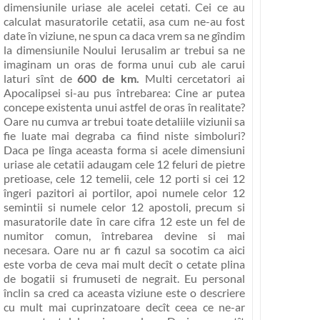
dimensiunile uriase ale acelei cetati. Cei ce au
calculat masuratorile cetatii, asa cum ne-au fost
date în viziune, ne spun ca daca vrem sa ne gîndim
la dimensiunile Noului Ierusalim ar trebui sa ne
imaginam un oras de forma unui cub ale carui
laturi sînt de
600 de km.
Multi cercetatori ai
Apocalipsei si-au pus întrebarea: Cine ar putea
concepe existenta unui astfel de oras în realitate?
Oare nu cumva ar trebui toate detaliile viziunii sa
fie luate mai degraba ca fiind niste simboluri?
Daca pe lînga aceasta forma si acele dimensiuni
uriase ale cetatii adaugam cele 12 feluri de pietre
pretioase, cele 12 temelii, cele 12 porti si cei 12
îngeri pazitori ai portilor, apoi numele celor 12
semintii si numele celor 12 apostoli, precum si
masuratorile date în care cifra 12 este un fel de
numitor comun, întrebarea devine si mai
necesara. Oare nu ar fi cazul sa socotim ca aici
este vorba de ceva mai mult decît o cetate plina
de bogatii si frumuseti de negrait. Eu personal
înclin sa cred ca aceasta viziune este o descriere
cu mult mai cuprinzatoare decît ceea ce ne-ar