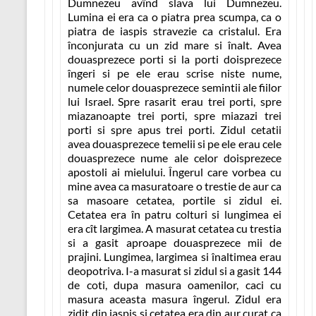
Dumnezeu avînd slava lui Dumnezeu.
Lumina ei era ca o piatra prea scumpa, ca o
piatra de iaspis stravezie ca cristalul. Era
înconjurata cu un zid mare si înalt. Avea
douasprezece porti si la porti doisprezece
îngeri si pe ele erau scrise niste nume,
numele celor douasprezece semintii ale fiilor
lui Israel. Spre rasarit erau trei porti, spre
miazanoapte trei porti, spre miazazi trei
porti si spre apus trei porti. Zidul cetatii
avea douasprezece temelii si pe ele erau cele
douasprezece nume ale celor doisprezece
apostoli ai mielului. Îngerul care vorbea cu
mine avea ca masuratoare o trestie de aur ca
sa masoare cetatea, portile si zidul ei.
Cetatea era în patru colturi si lungimea ei
era cît largimea. A masurat cetatea cu trestia
si a gasit aproape douasprezece mii de
prajini. Lungimea, largimea si înaltimea erau
deopotriva. I-a masurat si zidul si a gasit 144
de coti, dupa masura oamenilor, caci cu
masura aceasta masura îngerul. Zidul era
zidit din iaspis si cetatea era din aur curat ca