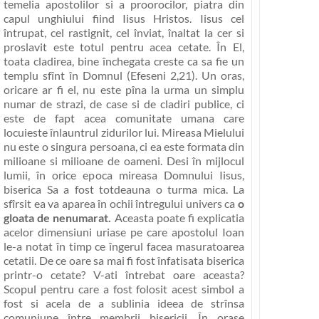
temelia apostolilor si a proorocilor, piatra din
capul unghiului fiind Iisus Hristos. Iisus cel
întrupat, cel rastignit, cel înviat, înaltat la cer si
proslavit este totul pentru acea cetate.
În El,
toata cladirea, bine închegata creste ca sa fie un
templu sfînt în Domnul
(Efeseni 2,21). Un oras,
oricare ar fi el, nu este pîna la urma un simplu
numar de strazi, de case si de cladiri publice, ci
este de fapt acea comunitate umana care
locuieste înlauntrul zidurilor lui. Mireasa Mielului
nu este o singura persoana, ci ea este formata din
milioane si milioane de oameni. Desi în mijlocul
lumii, în orice epoca mireasa Domnului Iisus,
biserica Sa a fost totdeauna o turma mica. La
sfîrsit ea va aparea în ochii întregului univers ca
o
gloata de nenumarat.
Aceasta poate fi explicatia
acelor dimensiuni uriase pe care apostolul Ioan
le-a notat în timp ce îngerul facea masuratoarea
cetatii. De ce oare sa mai fi fost înfatisata biserica
printr-o cetate? V-ati întrebat oare aceasta?
Scopul pentru care a fost folosit acest simbol a
fost si acela de a sublinia ideea de strînsa
comuniune între membrii bisericii. În orase