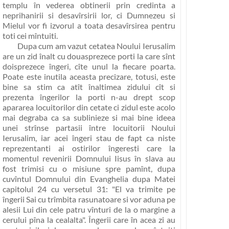
templu în vederea obtinerii prin credinta a
neprihanirii si desavîrsirii lor, ci Dumnezeu si
Mielul vor fi izvorul a toata desavîrsirea pentru
toti cei mîntuiti.
Dupa cum am vazut cetatea Noului Ierusalim
are un zid înalt cu douasprezece porti la care sînt
doisprezece îngeri, cîte unul la fiecare poarta.
Poate este inutila aceasta precizare, totusi, este
bine sa stim ca atît înaltimea zidului cît si
prezenta îngerilor la porti n-au drept scop
apararea locuitorilor din cetate ci zidul este acolo
mai degraba ca sa sublinieze si mai bine ideea
unei strînse partasii între locuitorii Noului
Ierusalim, iar acei îngeri stau de fapt ca niste
reprezentanti ai ostirilor îngeresti care la
momentul revenirii Domnului Iisus în slava au
fost trimisi cu o misiune spre pamînt, dupa
cuvîntul Domnului din Evanghelia dupa Matei
capitolul 24 cu versetul 31:
"El va trimite pe
îngerii Sai cu trîmbita rasunatoare si vor aduna pe
alesii Lui din cele patru vînturi de la o margine a
cerului pîna la cealalta"
. Îngerii care în acea zi au