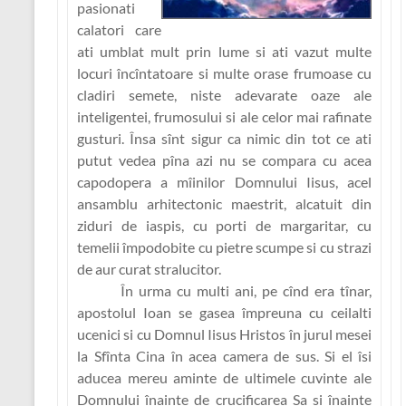
pasionati
calatori care
ati umblat mult prin lume si ati vazut multe
locuri încîntatoare si multe orase frumoase cu
cladiri semete, niste adevarate oaze ale
inteligentei, frumosului si ale celor mai rafinate
gusturi. Însa sînt sigur ca nimic din tot ce ati
putut vedea pîna azi nu se compara cu acea
capodopera a mîinilor Domnului Iisus, acel
ansamblu arhitectonic maestrit, alcatuit din
ziduri de iaspis, cu porti de margaritar, cu
temelii împodobite cu pietre scumpe si cu strazi
de aur curat stralucitor.
În urma cu multi ani, pe cînd era tînar,
apostolul Ioan se gasea împreuna cu ceilalti
ucenici si cu Domnul Iisus Hristos în jurul mesei
la Sfînta Cina în acea camera de sus. Si el îsi
aducea mereu aminte de ultimele cuvinte ale
Domnului înainte de crucificarea Sa si înainte