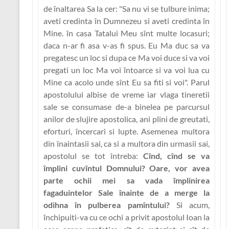
de înaltarea Sa la cer:
"Sa nu vi se tulbure inima;
aveti credinta în Dumnezeu si aveti credinta în
Mine. în casa Tatalui Meu sînt multe locasuri;
daca n-ar fi asa v-as fi spus. Eu Ma duc sa va
pregatesc un loc si dupa ce Ma voi duce si va voi
pregati un loc Ma voi întoarce si va voi lua cu
Mine ca acolo unde sînt Eu sa fiti si voi"
. Parul
apostolului albise de vreme iar vlaga tineretii
sale se consumase de-a binelea pe parcursul
anilor de slujire apostolica, ani plini de greutati,
eforturi, încercari si lupte. Asemenea multora
din înaintasii sai, ca si a multora din urmasii sai,
apostolul se tot întreba:
Cînd, cînd se va
împlini cuvîntul Domnului? Oare, vor avea
parte ochii mei sa vada împlinirea
fagaduintelor Sale înainte de a merge la
odihna în pulberea pamîntului?
Si acum,
închipuiti-va cu ce ochi a privit apostolul Ioan la