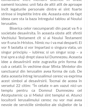
oamenii locuiesc unii fata de altii atît de aproape
încît legaturile personale dintre ei sînt foarte
strînse si împletite între ele. Aceasta este de fapt
ideea care sta la baza întregului tablou al Noului
Ierusalim.
Biserica celor rascumparati din pacat va fi o
societate desavîrsita
. În aceasta obste atît sfintii
Vechiului Testament cît si ai Noului Testament
vor fi una în Hristos. Nimic nu-i va mai desparti. Ei
vor fi laolalta si vor împartasi o singura viata, un
singur principiu – iubirea; si un singur scop – a
trai spre a sluji drept slava lui Dumnezeu.
Aceasta
idee a desavîrsirii este zugravita prin forma de
cub a cetatii. În vechime doar Sfînta Sfintelor din
sanctuarul din Ierusalim avea forma de cub. De
data aceasta întreg Ierusalimul ceresc va exprima
acest simbol al desavîrsirii. Tocmai de aceea în
versetul 22 citim:
"În cetate n-am vazut nici-un
templu pentru ca Domnul Dumnezeu cel
Atotputernic ca si Mielul sînt templul ei
. Atunci
locuitorii Ierusalimului ceresc nu vor mai avea
nevoie de serviciile simbolice ale slujbelor de la