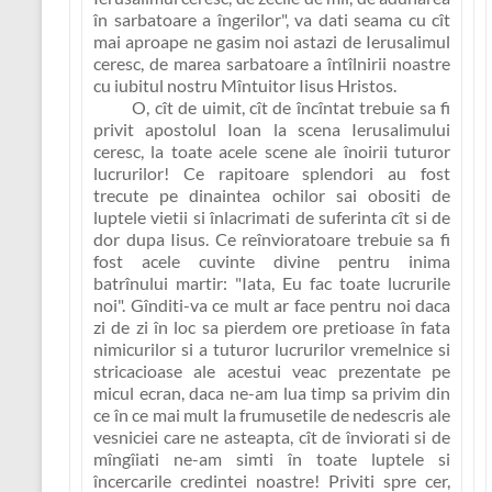
în sarbatoare a îngerilor"
, va dati seama cu cît
mai aproape ne gasim noi astazi de Ierusalimul
ceresc, de marea sarbatoare a întîlnirii noastre
cu iubitul nostru Mîntuitor Iisus Hristos.
O, cît de uimit, cît de încîntat trebuie sa fi
privit apostolul Ioan la scena Ierusalimului
ceresc, la toate acele scene ale înoirii tuturor
lucrurilor! Ce rapitoare splendori au fost
trecute pe dinaintea ochilor sai obositi de
luptele vietii si înlacrimati de suferinta cît si de
dor dupa Iisus. Ce reînvioratoare trebuie sa fi
fost acele cuvinte divine pentru inima
batrînului martir:
"Iata, Eu fac toate lucrurile
noi"
. Gînditi-va ce mult ar face pentru noi daca
zi de zi în loc sa pierdem ore pretioase în fata
nimicurilor si a tuturor lucrurilor vremelnice si
stricacioase ale acestui veac prezentate pe
micul ecran, daca ne-am lua timp sa privim din
ce în ce mai mult la frumusetile de nedescris ale
vesniciei care ne asteapta, cît de înviorati si de
mîngîiati ne-am simti în toate luptele si
încercarile credintei noastre!
Priviti spre cer
,