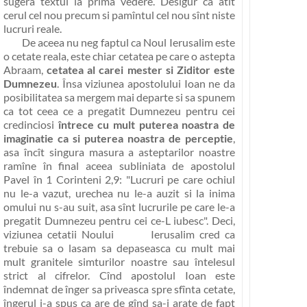
sugera textul la prima vedere. Desigur ca atît
cerul cel nou precum si pamîntul cel nou sînt niste
lucruri reale.
De aceea nu neg faptul ca Noul Ierusalim este
o cetate reala, este chiar cetatea pe care o astepta
Abraam,
cetatea al carei mester si Ziditor este
Dumnezeu
. Însa viziunea apostolului Ioan ne da
posibilitatea sa mergem mai departe si sa spunem
ca tot ceea ce a pregatit Dumnezeu pentru cei
credinciosi
întrece cu mult puterea noastra de
imaginatie ca si puterea noastra de perceptie
,
asa încît singura masura a asteptarilor noastre
ramîne în final aceea subliniata de apostolul
Pavel în 1 Corinteni 2,9:
"Lucruri pe care ochiul
nu le-a vazut, urechea nu le-a auzit si la inima
omului nu s-au suit, asa sînt lucrurile pe care le-a
pregatit Dumnezeu pentru cei ce-L iubesc"
. Deci,
viziunea cetatii Noului Ierusalim cred ca
trebuie sa o lasam sa depaseasca cu mult mai
mult granitele simturilor noastre sau întelesul
strict al cifrelor. Cînd apostolul Ioan este
îndemnat de înger sa priveasca spre sfînta cetate,
îngerul i-a spus ca are de gînd sa-i arate de fapt