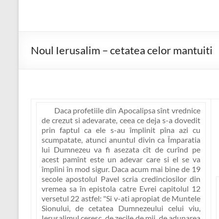
Noul Ierusalim – cetatea celor mantuiti
Daca profetiile din Apocalipsa sînt vrednice
de crezut si adevarate, ceea ce deja s-a dovedit
prin faptul ca ele s-au împlinit pîna azi cu
scumpatate, atunci anuntul divin ca Împaratia
lui Dumnezeu va fi asezata cît de curînd pe
acest pamînt este un adevar care si el se va
împlini în mod sigur. Daca acum mai bine de 19
secole apostolul Pavel scria credinciosilor din
vremea sa în epistola catre Evrei capitolul 12
versetul 22 astfel:
"Si v-ati apropiat de Muntele
Sionului, de cetatea Dumnezeului celui viu,
Ierusalimul ceresc, de zecile de mii, de adunarea