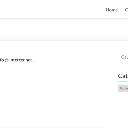
Home
C
fo @ intercer.net .
Cat
Categ
artic