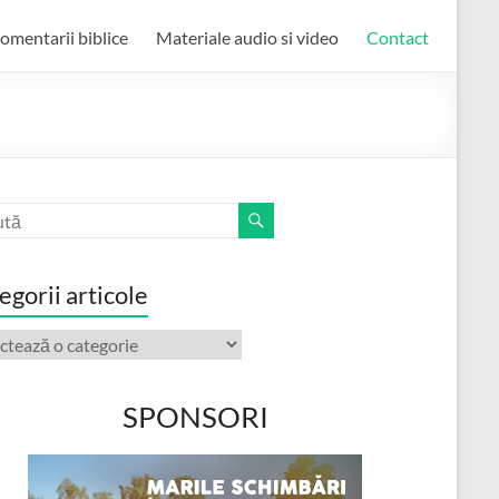
omentarii biblice
Materiale audio si video
Contact
egorii articole
orii
ole
SPONSORI