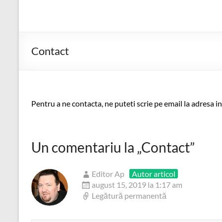
Contact
Pentru a ne contacta, ne puteti scrie pe email la adresa in
Un comentariu la „
Contact
”
Editor Ap
Autor articol
august 15, 2019 la 1:17 am
Legătură permanentă