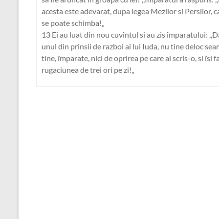
acesta este adevarat, dupa legea Mezilor si Persilor, c
se poate schimba!„
13 Ei au luat din nou cuvîntul si au zis împaratului: ,,D
unul din prinsii de razboi ai lui Iuda, nu tine deloc se
tine, împarate, nici de oprirea pe care ai scris-o, si îsi f
rugaciunea de trei ori pe zi!„