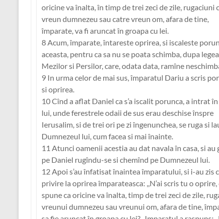
oricine va înalta, în timp de trei zeci de zile, rugaciuni 
vreun dumnezeu sau catre vreun om, afara de tine,
împarate, va fi aruncat în groapa cu lei.
8 Acum, împarate, întareste oprirea, si iscaleste poru
aceasta, pentru ca sa nu se poata schimba, dupa legea
Mezilor si Persilor, care, odata data, ramîne neschimb
9 In urma celor de mai sus, împaratul Dariu a scris po
si oprirea.
10 Cînd a aflat Daniel ca s’a iscalit porunca, a intrat în
lui, unde ferestrele odaii de sus erau deschise înspre
Ierusalim, si de trei ori pe zi îngenunchea, se ruga si l
Dumnezeul lui, cum facea si mai înainte.
11 Atunci oamenii acestia au dat navala în casa, si au 
pe Daniel rugîndu-se si chemînd pe Dumnezeul lui.
12 Apoi s’au înfatisat înaintea împaratului, si i-au zis 
privire la oprirea împarateasca: ,,N’ai scris tu o oprire,
spune ca oricine va înalta, timp de trei zeci de zile, ru
vreunui dumnezeu sau vreunui om, afara de tine, împ
sa fie aruncat în groapa cu lei? ,,Imparatul a raspuns: ,