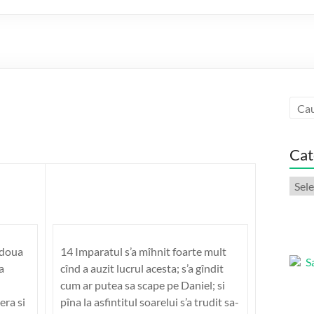
Cat
Categ
artic
 doua
14 Imparatul s’a mîhnit foarte mult
a
cînd a auzit lucrul acesta; s’a gîndit
cum ar putea sa scape pe Daniel; si
era si
pîna la asfintitul soarelui s’a trudit sa-