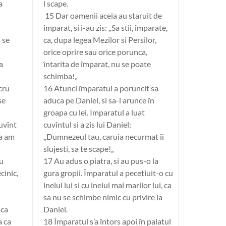
a
l scape.
15 Dar oamenii aceia au staruit de
împarat, si i-au zis: ,,Sa stii, împarate,
 se
ca, dupa legea Mezilor si Persilor,
orice oprire sau orice porunca,
a
întarita de împarat, nu se poate
schimba!„
cru
16 Atunci împaratul a poruncit sa
se
aduca pe Daniel, si sa-l arunce în
groapa cu lei. Imparatul a luat
uvînt
cuvîntul si a zis lui Daniel:
ca am
,,Dumnezeul tau, caruia necurmat îi
slujesti, sa te scape!„
cu
17 Au adus o piatra, si au pus-o la
cinic,
gura gropii. Împaratul a pecetluit-o cu
inelul lui si cu inelul mai marilor lui, ca
sa nu se schimbe nimic cu privire la
nca
Daniel.
a ca
18 Împaratul s’a întors apoi în palatul