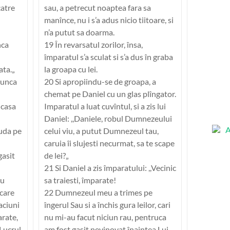
catre
sau, a petrecut noaptea fara sa
manînce, nu i s’a adus nicio tiitoare, si
n’a putut sa doarma.
nca
19 În revarsatul zorilor, însa,
împaratul s’a sculat si s’a dus în graba
ata.„
la groapa cu lei.
runca
20 Si apropiindu-se de groapa, a
chemat pe Daniel cu un glas plîngator.
 casa
Imparatul a luat cuvîntul, si a zis lui
Daniel: ,,Daniele, robul Dumnezeului
auda pe
celui viu, a putut Dumnezeul tau,
caruia îi slujesti necurmat, sa te scape
gasit
de lei?„
21 Si Daniel a zis împaratului: ,,Vecinic
cu
sa traiesti, împarate!
 care
22 Dumnezeul meu a trimes pe
gaciuni
îngerul Sau si a închis gura leilor, cari
arate,
nu mi-au facut niciun rau, pentruca
,Lucrul
am fost gasit nevinovat înaintea Lui.