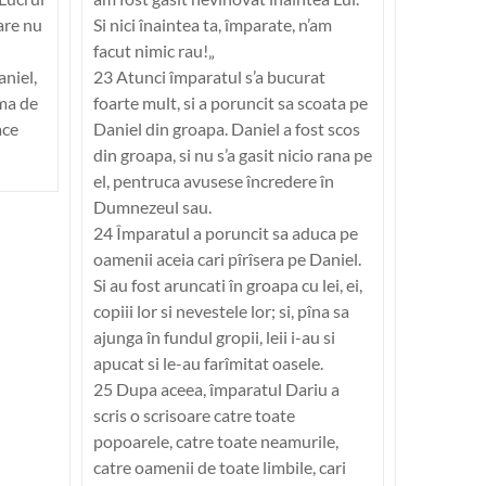
are nu
Si nici înaintea ta, împarate, n’am
facut nimic rau!„
aniel,
23 Atunci împaratul s’a bucurat
ama de
foarte mult, si a poruncit sa scoata pe
ace
Daniel din groapa. Daniel a fost scos
din groapa, si nu s’a gasit nicio rana pe
el, pentruca avusese încredere în
Dumnezeul sau.
24 Împaratul a poruncit sa aduca pe
oamenii aceia cari pîrîsera pe Daniel.
Si au fost aruncati în groapa cu lei, ei,
copiii lor si nevestele lor; si, pîna sa
ajunga în fundul gropii, leii i-au si
apucat si le-au farîmitat oasele.
25 Dupa aceea, împaratul Dariu a
scris o scrisoare catre toate
popoarele, catre toate neamurile,
catre oamenii de toate limbile, cari