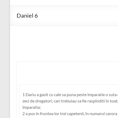
Daniel 6
1 Dariu a gasit cu cale sa puna peste împaratie o suta
zeci de dregatori, cari trebuiau sa fie raspînditi în toat
împaratia;
2 a pus în fruntea lor trei capetenii, în numarul carora 