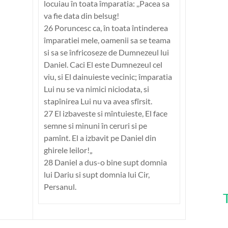
locuiau în toata împaratia: ,,Pacea sa
va fie data din belsug!
26 Poruncesc ca, în toata întinderea
împaratiei mele, oamenii sa se teama
si sa se înfricoseze de Dumnezeul lui
Daniel. Caci El este Dumnezeul cel
viu, si El dainuieste vecinic; împaratia
Lui nu se va nimici niciodata, si
stapînirea Lui nu va avea sfîrsit.
27 El izbaveste si mîntuieste, El face
semne si minuni în ceruri si pe
pamînt. El a izbavit pe Daniel din
ghirele leilor!„
28 Daniel a dus-o bine supt domnia
lui Dariu si supt domnia lui Cir,
Persanul.