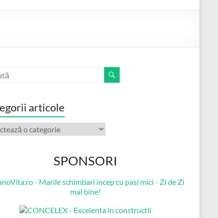
egorii articole
orii
ole
SPONSORI