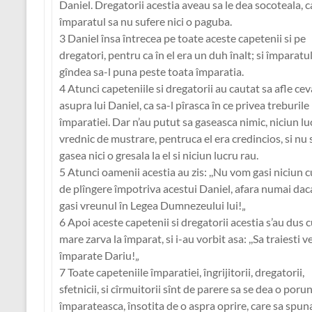
Daniel. Dregatorii acestia aveau sa le dea socoteala, c
împaratul sa nu sufere nici o paguba.
3 Daniel însa întrecea pe toate aceste capetenii si pe
dregatori, pentru ca în el era un duh înalt; si împaratul
gîndea sa-l puna peste toata împaratia.
4 Atunci capeteniile si dregatorii au cautat sa afle cev
asupra lui Daniel, ca sa-l pîrasca în ce privea treburile
împaratiei. Dar n’au putut sa gaseasca nimic, niciun lu
vrednic de mustrare, pentruca el era credincios, si nu 
gasea nici o gresala la el si niciun lucru rau.
5 Atunci oamenii acestia au zis: ,,Nu vom gasi niciun c
de plîngere împotriva acestui Daniel, afara numai da
gasi vreunul în Legea Dumnezeului lui!„
6 Apoi aceste capetenii si dregatorii acestia s’au dus 
mare zarva la împarat, si i-au vorbit asa: ,,Sa traiesti ve
împarate Dariu!„
7 Toate capeteniile împaratiei, îngrijitorii, dregatorii,
sfetnicii, si cîrmuitorii sînt de parere sa se dea o poru
împarateasca, însotita de o aspra oprire, care sa spun