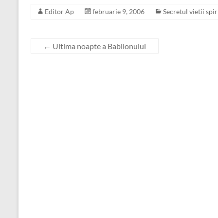
Editor Ap
februarie 9, 2006
Secretul vietii spir
←
Ultima noapte a Babilonului