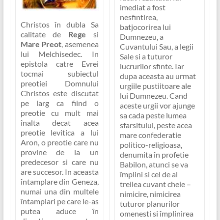
imediat a fost
nesfintirea,
Christos în dubla Sa
batjocorirea lui
calitate de
Rege
si
Dumnezeu, a
Mare Preot
, asemenea
Cuvantului Sau, a legii
lui Melchisedec. In
Sale si a tuturor
epistola catre Evrei
lucrurilor sfinte. Iar
tocmai subiectul
dupa aceasta au urmat
preotiei Domnului
urgiile pustiitoare ale
Christos este discutat
lui Dumnezeu. Cand
pe larg ca fiind o
aceste urgii vor ajunge
preotie cu mult mai
sa cada peste lumea
înalta decat acea
sfarsitului, peste acea
preotie levitica a lui
mare confederatie
Aron, o preotie care nu
politico-religioasa,
provine de la un
denumita în profetie
predecesor si care nu
Babilon, atunci se va
are succesor. In aceasta
împlini si cel de al
întamplare din Geneza,
treilea cuvant cheie –
numai una din multele
nimicire, nimicirea
întamplari pe care le-as
tuturor planurilor
putea aduce în
omenesti si împlinirea