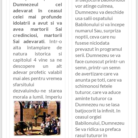
Dumnezeul cel
vor atinge culmea,
adevarat în ceasul
Dumnezeu va deschide
celei mai profunde
usa salii ospatului
idolatrii a avut si va
Babilonului si va începe
avea martorii Sai
numarul Sau, surpriza
credinciosi, martorii
noptii, ceva care nu
Sai adevarati
. Intr-o
fusese niciodata
alta întamplare de
prevazut în programul
natura istorica si
serii. Dumnezeu se va
capitolul 4 vine sa ne
face cunoscut printr-un
descopere un alt
semn, printr-un semn
adevar profetic valabil
de avertizare care va
mai ales pentru vremea
anunta pe toti, care va
sfarsitului
schimonosi fetele
dezvaluindu-ne starea
tuturor, care va aduce
morala a lumii. Imperiu
aminte tuturor ca
Dumnezeu nu se lasa
batjocorit la infinit. In
ceasul orgiei
Babilonului, Dumnezeu
Se va ridica sa prefaca
rasul tuturor în