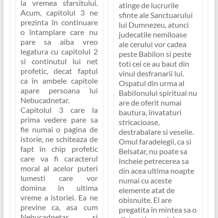
la vremea sfarsitului.
atinge de lucrurile
Acum, capitolul 3 ne
sfinte ale Sanctuarului
prezinta în continuare
lui Dumnezeu, atunci
o întamplare care nu
judecatile nemiloase
pare sa aiba vreo
ale cerului vor cadea
legatura cu capitolul 2
peste Babilon si peste
si continutul lui net
toti cei ce au baut din
profetic, decat faptul
vinul desfranarii lui.
ca în ambele capitole
Ospatul din urma al
apare persoana lui
BabiIonului spiritual nu
Nebucadnetar.
are de oferit numai
Capitolul 3 care la
bautura, învataturi
prima vedere pare sa
stricacioase,
fie numai o pagina de
destrabalare si veselie.
istorie, ne schiteaza de
Omul faradelegii, ca si
fapt în chip profetic
Belsatar, nu poate sa
care va fi caracterul
încheie petrecerea sa
moral al acelor puteri
din acea ultima noapte
lumesti care vor
numai cu aceste
domina în ultima
elemente atat de
vreme a istoriei. Ea ne
obisnuite. El are
previne ca, asa cum
pregatita în mintea sa o
Nebucadnetar si