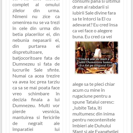
consumi pana si ultimul
complet al omului
dram al rabdarii si
zilelor din urma.
iubirii Sale divine fara
Nimeni nu zice ca
sa te întorci la El cu
omenirea nu se va trezi
adevarat?
Eu cred însa
în cele din urma din
ca vei face o alegere
betia placerilor ei, din
buna.
Eu cred ca vei
nebunia nepasarii ei,
din purtarea ei
dispretuitoare,
batjocoritoare fata de
Dumnezeu si fata de
lucrurile Sale sfinte.
Numai ca acea trezire
va avea loc prea tarziu
alege sa te pleci chiar
ca sa se mai poata face
acum cu mine în
vreo schimbare în
rugaciune pentru a
decizia finala a lui
spune Tatalui ceresc:
Dumnezeu. Multi vor
„Iubite Tata, îti
pierde vesnicia,
multumesc din inima
mantuirea si fericirile
pentru necontenitele
de negrait ale
îmbieri ale Duhului
împaratiei lui
Sfant si ale Evangheliei