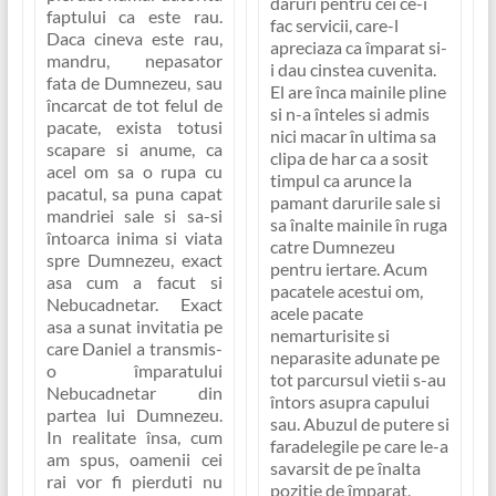
daruri pentru cei ce-i
faptului ca este rau.
fac servicii, care-l
Daca cineva este rau,
apreciaza ca împarat si-
mandru, nepasator
i dau cinstea cuvenita.
fata de Dumnezeu, sau
El are înca mainile pline
încarcat de tot felul de
si n-a înteles si admis
pacate, exista totusi
nici macar în ultima sa
scapare si anume, ca
clipa de har ca a sosit
acel om sa o rupa cu
timpul ca arunce la
pacatul, sa puna capat
pamant darurile sale si
mandriei sale si sa-si
sa înalte mainile în ruga
întoarca inima si viata
catre Dumnezeu
spre Dumnezeu, exact
pentru iertare. Acum
asa cum a facut si
pacatele acestui om,
Nebucadnetar. Exact
acele pacate
asa a sunat invitatia pe
nemarturisite si
care Daniel a transmis-
neparasite adunate pe
o împaratului
tot parcursul vietii s-au
Nebucadnetar din
întors asupra capului
partea lui Dumnezeu.
sau. Abuzul de putere si
In realitate însa, cum
faradelegile pe care le-a
am spus, oamenii cei
savarsit de pe înalta
rai vor fi pierduti nu
pozitie de împarat,