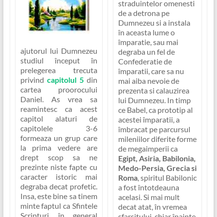
straduintelor omenesti
de a detrona pe
Dumnezeu si a instala
în aceasta lume o
împaratie, sau mai
ajutorul lui Dumnezeu
degraba un fel de
studiul început în
Confederatie de
prelegerea trecuta
împaratii, care sa nu
privind
capitolul 5
din
mai aiba nevoie de
cartea proorocului
prezenta si calauzirea
Daniel. As vrea sa
lui Dumnezeu
. In timp
reamintesc ca acest
ce Babel, ca prototip al
capitol alaturi de
acestei împaratii, a
capitolele 3-6
îmbracat pe parcursul
formeaza un grup care
mileniilor diferite forme
la prima vedere are
de megaimperii ca
drept scop sa ne
Egipt, Asiria, Babilonia,
prezinte niste fapte cu
Medo-Persia, Grecia si
caracter istoric mai
Roma
, spiritul Babilonic
degraba decat profetic.
a fost întotdeauna
Insa, este bine sa tinem
acelasi. Si mai mult
minte faptul ca Sfintele
decat atat, în vremea
Scripturi, în general
sfarsitului, chiar înainte