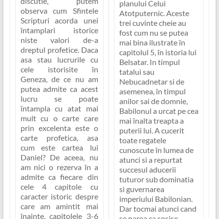
discutie, putem
planului Celui
observa cum Sfintele
Atotputernic. Aceste
Scripturi acorda unei
trei cuvinte cheie au
întamplari istorice
fost cum nu se putea
niste valori de-a
mai bina ilustrate în
dreptul profetice. Daca
capitolul 5, în istoria lui
asa stau lucrurile cu
Belsatar. In timpul
cele istorisite în
tatalui sau
Geneza, de ce nu am
Nebucadnetar si de
putea admite ca acest
asemenea, în timpul
lucru se poate
anilor sai de domnie,
întampla cu atat mai
Babilonul a urcat pe cea
mult cu o carte care
mai înalta treapta a
prin excelenta este o
puterii lui. A cucerit
carte profetica, asa
toate regatele
cum este cartea lui
cunoscute în lumea de
Daniel? De aceea, nu
atunci si a repurtat
am nici o rezerva în a
succesul aducerii
admite ca fiecare din
tuturor sub dominatia
cele 4 capitole cu
si guvernarea
caracter istoric despre
imperiului Babilonian.
care am amintit mai
Dar tocmai atunci cand
înainte, capitolele 3-6
se parea ca sosise