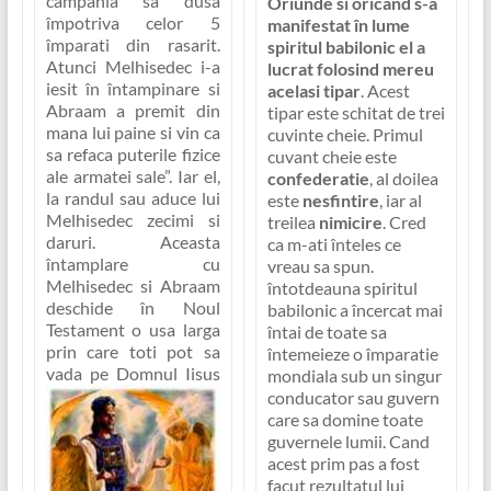
campania sa dusa
Oriunde si oricand s-a
împotriva celor 5
manifestat în lume
împarati din rasarit.
spiritul babilonic el a
Atunci Melhisedec i-a
lucrat folosind mereu
iesit în întampinare si
acelasi tipar
. Acest
Abraam a premit din
tipar este schitat de trei
mana lui paine si vin ca
cuvinte cheie. Primul
sa refaca puterile fizice
cuvant cheie este
ale armatei sale”
. Iar el,
confederatie
, al doilea
la randul sau aduce lui
este
nesfintire
, iar al
Melhisedec zecimi si
treilea
nimicire
. Cred
daruri. Aceasta
ca m-ati înteles ce
întamplare cu
vreau sa spun.
Melhisedec si Abraam
întotdeauna spiritul
deschide în Noul
babilonic a încercat mai
Testament o usa larga
întai de toate sa
prin care toti pot sa
întemeieze o împaratie
vada pe Domnul Iisus
mondiala sub un singur
conducator sau guvern
care sa domine toate
guvernele lumii. Cand
acest prim pas a fost
facut rezultatul lui