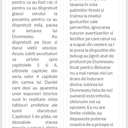
pentru ca au fost rai, ci
lasarea în voia
pentru ca au dispretuit
patimilor firesti si
glasul cerului la
trairea la nivelul
pocainta, pentru ca au
gusturilor sale
dispretuit mila, pacea
pervertite, ignorarea
si iertarea lui
tuturor avertizarilor si
Dumnezeu. Au
lectiilor pe care cerul nu
dispretuit pe Iisus si
a scapat din vedere sa i
darul vietii vesnice.
le puna la dispozitie din
Acum, iubiti ascultatori
belsug au jignit atat de
sa privim spre
profund pe Dumnezeu
capitolele 5 si 6,
încat pentru Belsatar
ultimele capitole din
nu a mai ramas nici un
seria celor 4 capitole
dram de îndurare
din cartea lui Daniel
divina. Iubirea lui
care desi au aparenta
Dumnezeu fata de noi
unor expuneri istorice
oamenii este infinita,
sunt în realitate niste
obisnuim noi sa
tablouri profetice ale
spunem. Ea nu are
lumii sfarsitului.
limite vizibile, ea
Capitolul 5 de pilda, ne
depaseste puterea
dezvaluie starea
noastra de a pricepe si
morala a omului zilelor