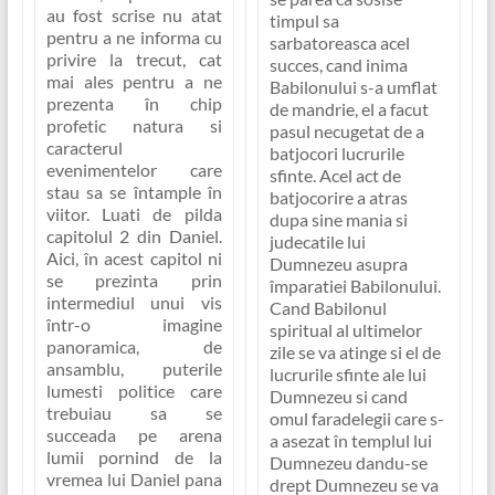
au fost scrise nu atat
timpul sa
pentru a ne informa cu
sarbatoreasca acel
privire la trecut, cat
succes, cand inima
mai ales pentru a ne
Babilonului s-a umflat
prezenta în chip
de mandrie, el a facut
profetic natura si
pasul necugetat de a
caracterul
batjocori lucrurile
evenimentelor care
sfinte. Acel act de
stau sa se întample în
batjocorire a atras
viitor. Luati de pilda
dupa sine mania si
capitolul 2 din Daniel.
judecatile lui
Aici, în acest capitol ni
Dumnezeu asupra
se prezinta prin
împaratiei Babilonului.
intermediul unui vis
Cand Babilonul
într-o imagine
spiritual al ultimelor
panoramica, de
zile se va atinge si el de
ansamblu, puterile
lucrurile sfinte ale lui
lumesti politice care
Dumnezeu si cand
trebuiau sa se
omul faradelegii care s-
succeada pe arena
a asezat în templul lui
lumii pornind de la
Dumnezeu dandu-se
vremea lui Daniel pana
drept Dumnezeu se va