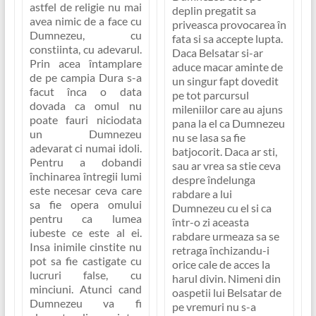
astfel de religie nu mai
deplin pregatit sa
avea nimic de a face cu
priveasca provocarea în
Dumnezeu, cu
fata si sa accepte lupta.
constiinta, cu adevarul.
Daca Belsatar si-ar
Prin acea întamplare
aduce macar aminte de
de pe campia Dura s-a
un singur fapt dovedit
facut înca o data
pe tot parcursul
dovada ca omul nu
mileniilor care au ajuns
poate fauri niciodata
pana la el ca Dumnezeu
un Dumnezeu
nu se lasa sa fie
adevarat ci numai idoli.
batjocorit. Daca ar sti,
Pentru a dobandi
sau ar vrea sa stie ceva
închinarea întregii lumi
despre îndelunga
este necesar ceva care
rabdare a lui
sa fie opera omului
Dumnezeu cu el si ca
pentru ca lumea
într-o zi aceasta
iubeste ce este al ei.
rabdare urmeaza sa se
Insa inimile cinstite nu
retraga închizandu-i
pot sa fie castigate cu
orice cale de acces la
lucruri false, cu
harul divin. Nimeni din
minciuni. Atunci cand
oaspetii lui Belsatar de
Dumnezeu va fi
pe vremuri nu s-a