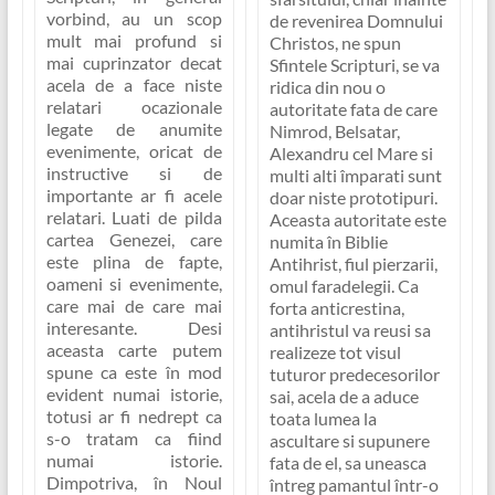
vorbind, au un scop
de revenirea Domnului
mult mai profund si
Christos, ne spun
mai cuprinzator decat
Sfintele Scripturi, se va
acela de a face niste
ridica din nou o
relatari ocazionale
autoritate fata de care
legate de anumite
Nimrod, Belsatar,
evenimente, oricat de
Alexandru cel Mare si
instructive si de
multi alti împarati sunt
importante ar fi acele
doar niste prototipuri.
relatari. Luati de pilda
Aceasta autoritate este
cartea Genezei, care
numita în Biblie
este plina de fapte,
Antihrist, fiul pierzarii,
oameni si evenimente,
omul faradelegii. Ca
care mai de care mai
forta anticrestina,
interesante. Desi
antihristul va reusi sa
aceasta carte putem
realizeze tot visul
spune ca este în mod
tuturor predecesorilor
evident numai istorie,
sai, acela de a aduce
totusi ar fi nedrept ca
toata lumea la
s-o tratam ca fiind
ascultare si supunere
numai istorie.
fata de el, sa uneasca
Dimpotriva, în Noul
întreg pamantul într-o