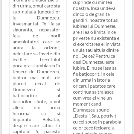
cuprinde cu mintea
din urma, omul care sta
noastra. Insa undeva,
sub nuiaua judecatilor
dincolo de granita
lui Dumnezeu.
gandirii noastre totusi,
Invesmantat în falsa
iubirea lui Dumnezeu
siguranta, nepasator
are si ea o limita în ce
fata de norii
priveste nu existenta ei
amenintatori care se
ci exercitarea ei în viata
arata la orizont,
unuia sau altuia dintre
neînstare sa învete din
noi. De ce? Pentru ca
lectiile trecutului
desi Dumnezeu este
pocainta si umblarea în
iubire, El nu se lasa sa
temere de Dumnezeu,
fie batjocorit. In cele
iubitor mai mult de
din urma în istoria
placeri decat de
oricarui pacatos care
Dumnezeu si
continua sa traiasca
batjocoritor al
cum vrea el vine un
lucrurilor sfinte, omul
moment cand
zilelor din urma
Dumnezeu spune
întocmai ca si
„Destul”. Sau, potrivit
împaratul Belsatar,
cu cel spuse în parabola
despre care citim în
celor zece fecioare, a
capitolul 5, paseste
venit mirele, cele ce