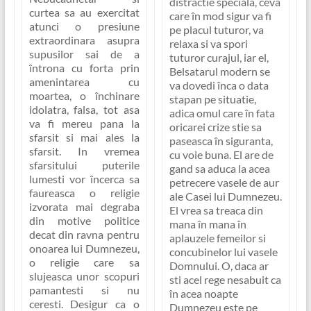
distractie speciala, ceva
curtea sa au exercitat
care în mod sigur va fi
atunci o presiune
pe placul tuturor, va
extraordinara asupra
relaxa si va spori
supusilor sai de a
tuturor curajul, iar el,
întrona cu forta prin
Belsatarul modern se
amenintarea cu
va dovedi înca o data
moartea, o închinare
stapan pe situatie,
idolatra, falsa, tot asa
adica omul care în fata
va fi mereu pana la
oricarei crize stie sa
sfarsit si mai ales la
paseasca în siguranta,
sfarsit. In vremea
cu voie buna. El are de
sfarsitului puterile
gand sa aduca la acea
lumesti vor încerca sa
petrecere vasele de aur
faureasca o religie
ale Casei lui Dumnezeu.
izvorata mai degraba
El vrea sa treaca din
din motive politice
mana în mana în
decat din ravna pentru
aplauzele femeilor si
onoarea lui Dumnezeu,
concubinelor lui vasele
o religie care sa
Domnului. O, daca ar
slujeasca unor scopuri
sti acel rege nesabuit ca
pamantesti si nu
în acea noapte
ceresti. Desigur ca o
Dumnezeu este pe