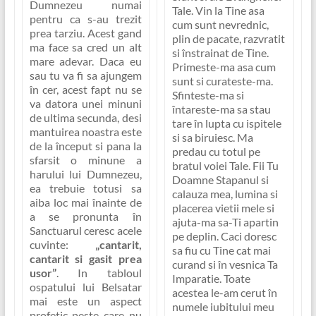
Dumnezeu numai
Tale. Vin la Tine asa
pentru ca s-au trezit
cum sunt nevrednic,
prea tarziu. Acest gand
plin de pacate, razvratit
ma face sa cred un alt
si înstrainat de Tine.
mare adevar. Daca eu
Primeste-ma asa cum
sau tu va fi sa ajungem
sunt si curateste-ma.
în cer, acest fapt nu se
Sfinteste-ma si
va datora unei minuni
întareste-ma sa stau
de ultima secunda, desi
tare în lupta cu ispitele
mantuirea noastra este
si sa biruiesc. Ma
de la început si pana la
predau cu totul pe
sfarsit o minune a
bratul voiei Tale. Fii Tu
harului lui Dumnezeu,
Doamne Stapanul si
ea trebuie totusi sa
calauza mea, lumina si
aiba loc mai înainte de
placerea vietii mele si
a se pronunta în
ajuta-ma sa-Ti apartin
Sanctuarul ceresc acele
pe deplin. Caci doresc
cuvinte:
„cantarit,
sa fiu cu Tine cat mai
cantarit si gasit prea
curand si în vesnica Ta
usor”
. In tabloul
Imparatie. Toate
ospatului lui Belsatar
acestea le-am cerut în
mai este un aspect
numele iubitului meu
profetic peste care nu