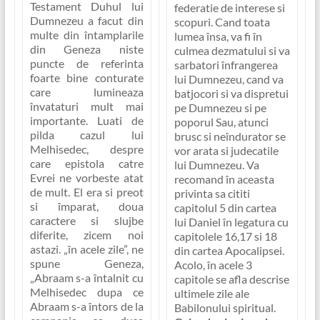
Testament Duhul lui
federatie de interese si
Dumnezeu a facut din
scopuri. Cand toata
multe din întamplarile
lumea însa, va fi în
din Geneza niste
culmea dezmatului si va
puncte de referinta
sarbatori înfrangerea
foarte bine conturate
lui Dumnezeu, cand va
care lumineaza
batjocori si va dispretui
învataturi mult mai
pe Dumnezeu si pe
importante. Luati de
poporul Sau, atunci
pilda cazul lui
brusc si neîndurator se
Melhisedec, despre
vor arata si judecatile
care epistola catre
lui Dumnezeu. Va
Evrei ne vorbeste atat
recomand în aceasta
de mult. El era si preot
privinta sa cititi
si împarat, doua
capitolul 5 din cartea
caractere si slujbe
lui Daniel în legatura cu
diferite, zicem noi
capitolele 16,17 si 18
astazi. „în acele zile”, ne
din cartea Apocalipsei.
spune Geneza,
Acolo, în acele 3
„Abraam s-a întalnit cu
capitole se afla descrise
Melhisedec dupa ce
ultimele zile ale
Abraam s-a întors de la
Babilonului spiritual.