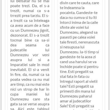
lui Belsatar nu se mai
divin care te cauta, care
poate trezi. Da, el s-a
te îndeamna la
trezit, numai ca s-a
pocainta. Gandeste-te
trrezit prea tarziu. El s-
daca nu cumva si tu îti
a trezit ca sa înteleaga
întorci inima de la caile
ca avea acum de a face
sfinte ale voiei lui
cu un Dumnezeu jignit,
Dumnezeu, alegand sa
dezonorat. El s-a trezit
pasesti pe calea voiei
tocmai bine ca sa-si
tale firesti, nerenascuta
dea seama ca
si nesupusa lui
judecatile lui
Dumnezeu. Ia-ti timp si
Dumnezeu vor veni
gandeste-te la acea zi
asupra lui si a
cand usa harului se va
împaratiei sale în mod
închide poate si pentru
inevitabil. El si-a venit
tine. Esti pregatit sa
în fire, da, numai ca sa
stai fata în fata cu
poata vedea ca nu mai
întregul raport al vietii
are timp, ca nu mai este
tale? Esti pregatit sa
nici un strop de har în
primesti din mana lui
cupa maniei lui
Dumnezeu paharul
Dumnezeu care sta
amar al judecatilor
gata sa se verse asupra
Sale? Esti pregatit sa
sa. Aici este tabloul