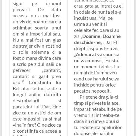
sigur pe drumul
erau gata au intrat cu el
pierzarii. De data
în odaia de nunta si s-a
aceasta nu a mai fost
încuiat usa. Mai pe
un vis de noapte care a
urma au venit si
schimbat soarta unui
celelalte fecioare si au
om si a imperiului sau.
zis
„Doamne, Doamne
Nu a mai fost un glas
deschide-ne
„. Dar El
de strajer divin rostind
drept raspuns le-a zis:
o solie solemna ci a
„
Adevarat va spun ca
fost o mana divina care
nu va cunosc
„. Exista
a scris pe zidul salii de
un moment tainic stiut
petreceri
„cantarit,
numai de Dumnezeu
cantarit si gasit prea
cand usa harului se va
usor”
. Constiinta lui
închide pentru orice
Belsatar se tocise de-a
pacatos nepocait.
lungul anilor datorita
Prietene drag, ia-ti
destrabalarii si
timp si priveste la acel
pacatelor lui. Dar, cine
împarat nesabuit de pe
zice ca un astfel de om
vremuri si întreaba-te
este imposibil sa-si mai
daca nu cumva opui si
vina în fire? Cine zice ca
tu rezistenta apelurilor
o constiinta ca aceea a
duioase ale harului