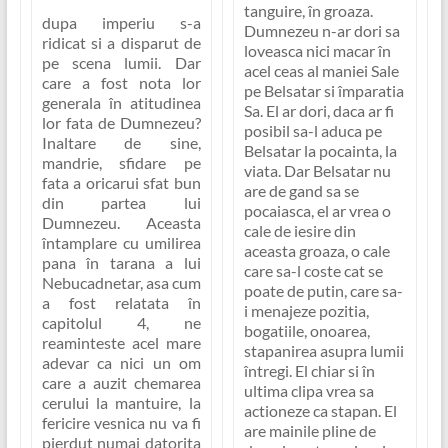
tanguire, în groaza.
dupa imperiu s-a
Dumnezeu n-ar dori sa
ridicat si a disparut de
loveasca nici macar în
pe scena lumii. Dar
acel ceas al maniei Sale
care a fost nota lor
pe Belsatar si împaratia
generala în atitudinea
Sa. El ar dori, daca ar fi
lor fata de Dumnezeu?
posibil sa-l aduca pe
Inaltare de sine,
Belsatar la pocainta, la
mandrie, sfidare pe
viata. Dar Belsatar nu
fata a oricarui sfat bun
are de gand sa se
din partea lui
pocaiasca, el ar vrea o
Dumnezeu. Aceasta
cale de iesire din
întamplare cu umilirea
aceasta groaza, o cale
pana în tarana a lui
care sa-l coste cat se
Nebucadnetar, asa cum
poate de putin, care sa-
a fost relatata în
i menajeze pozitia,
capitolul 4, ne
bogatiile, onoarea,
reaminteste acel mare
stapanirea asupra lumii
adevar ca nici un om
întregi. El chiar si în
care a auzit chemarea
ultima clipa vrea sa
cerului la mantuire, la
actioneze ca stapan. El
fericire vesnica nu va fi
are mainile pline de
pierdut numai datorita