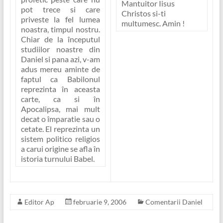
Mantuitor Iisus
pot trece si care
Christos si-ti
priveste la fel lumea
multumesc. Amin !
noastra, timpul nostru.
Chiar de la începutul
studiilor noastre din
Daniel si pana azi, v-am
adus mereu aminte de
faptul ca Babilonul
reprezinta în aceasta
carte, ca si în
Apocalipsa, mai mult
decat o împaratie sau o
cetate. El reprezinta un
sistem politico religios
a carui origine se afla în
istoria turnului Babel.
Editor Ap
februarie 9, 2006
Comentarii Daniel