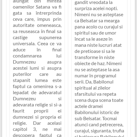
alungat din mintea
gandit vreodata la
oamenilor Satana va fi
surpriza acelei nopti.
gata sa întrerprinda
Nimeni nu se asteptase
ceva care, impus prin
ca Belsatar sa mearga
autoritate omeneasca,
pana acolo cu curajul si
sa reuseasca în final sa
spiritul sau de umor
castige supunerea
încat sa le aseze în
universala. Ceea ce va
mana niste lucruri atat
aduce în final
de pretioase si sa le
condamnarea lui
transforme în niste
Dumnezeu asupra
obiecte de haz. Nimeni
acestei lumi si asupra
nu se asteptase la asa
puterilor care au
numar în programul
stapanit lumea este
serii. Da, Babilonul
faptul ca omenirea s-a
spiritual al zilelor
lepadat de adevaratul
sfarsitului va repeta
Dumnezeu si
scena dupa scena toate
adevarata religie si si-a
actele dramei
faurit proprii ei
Babilonului istoric de
dumnezei si propria ei
sub Belsatar. Tocmai
religie. Dar acelasi
atunci cand petrecerea,
capitol 3, ne mai
curajul, siguranta, trufia
descopera faptul ca
si batjocura Babilonului