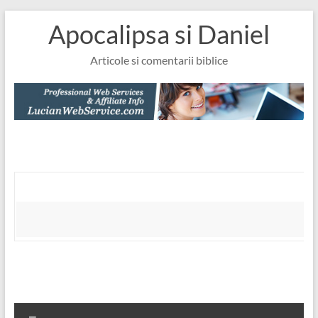
Skip
Apocalipsa si Daniel
to
content
Articole si comentarii biblice