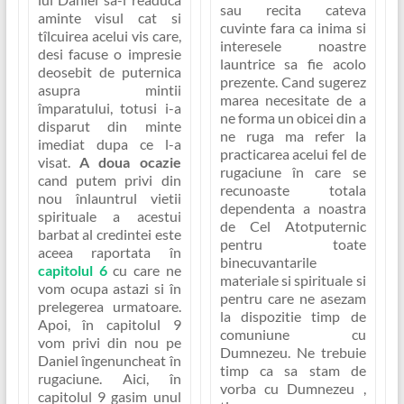
sau recita cateva
aminte visul cat si
cuvinte fara ca inima si
tîlcuirea acelui vis care,
interesele noastre
desi facuse o impresie
launtrice sa fie acolo
deosebit de puternica
prezente. Cand sugerez
asupra mintii
marea necesitate de a
împaratului, totusi i-a
ne forma un obicei din a
disparut din minte
ne ruga ma refer la
imediat dupa ce l-a
practicarea acelui fel de
visat.
A doua ocazie
rugaciune în care se
cand putem privi din
recunoaste totala
nou înlauntrul vietii
dependenta a noastra
spirituale a acestui
de Cel Atotputernic
barbat al credintei este
pentru toate
aceea raportata în
binecuvantarile
capitolul 6
cu care ne
materiale si spirituale si
vom ocupa astazi si în
pentru care ne asezam
prelegerea urmatoare.
la dispozitie timp de
Apoi, în capitolul 9
comuniune cu
vom privi din nou pe
Dumnezeu. Ne trebuie
Daniel îngenuncheat în
timp ca sa stam de
rugaciune.
Aici, în
vorba cu Dumnezeu ,
capitolul 9 gasim unul