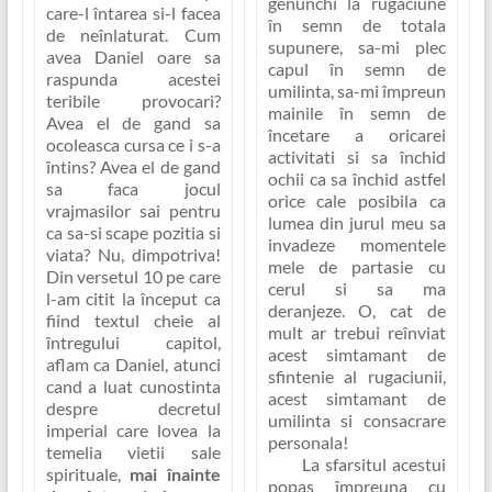
genunchi la rugaciune
care-l întarea si-l facea
în semn de totala
de neînlaturat. Cum
supunere, sa-mi plec
avea Daniel oare sa
capul în semn de
raspunda acestei
umilinta, sa-mi împreun
teribile provocari?
mainile în semn de
Avea el de gand sa
încetare a oricarei
ocoleasca cursa ce i s-a
activitati si sa închid
întins? Avea el de gand
ochii ca sa închid astfel
sa faca jocul
orice cale posibila ca
vrajmasilor sai pentru
lumea din jurul meu sa
ca sa-si scape pozitia si
invadeze momentele
viata? Nu, dimpotriva!
mele de partasie cu
Din versetul 10 pe care
cerul si sa ma
l-am citit la început ca
deranjeze. O, cat de
fiind textul cheie al
mult ar trebui reînviat
întregului capitol,
acest simtamant de
aflam ca Daniel, atunci
sfintenie al rugaciunii,
cand a luat cunostinta
acest simtamant de
despre decretul
umilinta si consacrare
imperial care lovea la
personala!
temelia vietii sale
La sfarsitul acestui
spirituale,
mai înainte
popas împreuna cu