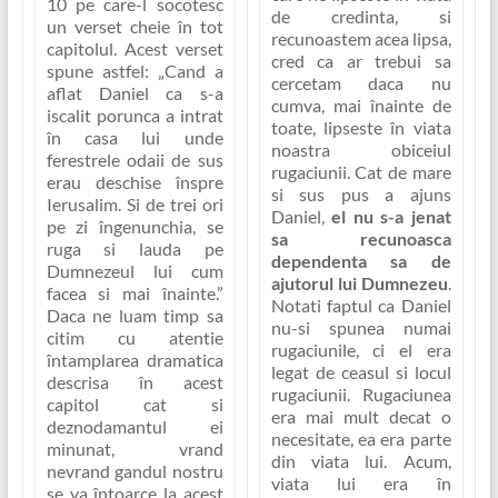
10 pe care-l socotesc
de credinta, si
un verset cheie în tot
recunoastem acea lipsa,
capitolul. Acest verset
cred ca ar trebui sa
spune astfel:
„Cand a
cercetam daca nu
aflat Daniel ca s-a
cumva, mai înainte de
iscalit porunca a intrat
toate, lipseste în viata
în casa lui unde
noastra obiceiul
ferestrele odaii de sus
rugaciunii. Cat de mare
erau deschise înspre
si sus pus a ajuns
Ierusalim. Si de trei ori
Daniel,
el nu s-a jenat
pe zi îngenunchia, se
sa recunoasca
ruga si lauda pe
dependenta sa de
Dumnezeul lui cum
ajutorul lui Dumnezeu
.
facea si mai înainte.
”
Notati faptul ca Daniel
Daca ne luam timp sa
nu-si spunea numai
citim cu atentie
rugaciunile, ci el era
întamplarea dramatica
legat de ceasul si locul
descrisa în acest
rugaciunii.
Rugaciunea
capitol cat si
era mai mult decat o
deznodamantul ei
necesitate, ea era parte
minunat, vrand
din viata lui
. Acum,
nevrand gandul nostru
viata lui era în
se va întoarce la acest