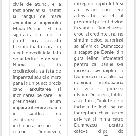
întregime capitolul 6 si
civile de atunci, el a
am vazut care era
fost apreciat si înaltat
adevaratul secret al
la rangul de mare
prezentei puterii divine
demnitar al imperiului
în viata lui Daniel, acest
Medo-Persan. El cu
erou al credintei, nu ne
siguranta ca n-ar fi
simtim deloc surprinsi
putut urca aceasta
sa aflam ca
Dumnezeu
treapta înalta daca nu
a scapat pe Daniel din
s-ar fi dovedit loial fata
gura leilor înfometati
de autoritatile de stat.
pentru ca Daniel s-a
Numai ca, în
încrezut pe deplin în
credinciosia sa fata de
Dumnezeu
si a ales sa
împaratul sau el a mers
depinda întotdeauna
pana la un punct precis
de voia si puterea
cand ascultarea si
divina. De aceea, iubite
închinarea pe care i le
ascultator, înainte de a
pretindeau acum
încheia te invit sa ne
împaratul se aratau a fi
îndreptam chiar acum
în conflict cu
privirea si inima catre
ascultarea si
Dumnezeu pentru
închinarea pe care i le
cateva clipe de
cereau Dumnezeu,