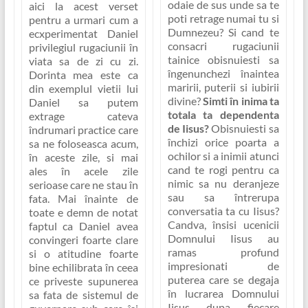
odaie de sus unde sa te
aici la acest verset
poti retrage numai tu si
pentru a urmari cum a
Dumnezeu? Si cand te
ecxperimentat Daniel
consacri rugaciunii
privilegiul rugaciunii în
tainice obisnuiesti sa
viata sa de zi cu zi.
îngenunchezi înaintea
Dorinta mea este ca
maririi, puterii si iubirii
din exemplul vietii lui
divine?
Simti în inima ta
Daniel sa putem
totala ta dependenta
extrage cateva
de Iisus?
Obisnuiesti sa
îndrumari practice care
închizi orice poarta a
sa ne foloseasca acum,
ochilor si a inimii atunci
în aceste zile, si mai
cand te rogi pentru ca
ales în acele zile
nimic sa nu deranjeze
serioase care ne stau în
sau sa întrerupa
fata. Mai înainte de
conversatia ta cu Iisus?
toate e demn de notat
Candva, însisi ucenicii
faptul ca Daniel avea
Domnului Iisus au
convingeri foarte clare
ramas profund
si o atitudine foarte
impresionati de
bine echilibrata în ceea
puterea care se degaja
ce priveste supunerea
în lucrarea Domnului
sa fata de sistemul de
Iisus dupa fiecare