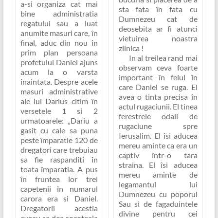
a-si organiza cat mai
sta fata în fata cu
bine administratia
Dumnezeu cat de
regatului sau a luat
deosebita ar fi atunci
anumite masuri care, în
vietuirea noastra
final, aduc din nou în
zilnica !
prim plan persoana
In al treilea rand mai
profetului Daniel ajuns
observam ceva foarte
acum la o varsta
important în felul în
înaintata. Despre acele
care Daniel se ruga. El
masuri administrative
avea o tinta precisa în
ale lui Darius citim în
actul rugaciunii. El tinea
versetele 1 si 2
ferestrele odaii de
urmatoarele:
„Dariu a
rugaciune spre
gasit cu cale sa puna
Ierusalim. El îsi aducea
peste împaratie 120 de
mereu aminte ca era un
dregatori care trebuiau
captiv într-o tara
sa fie raspanditi în
straina. El îsi aducea
toata împaratia. A pus
mereu aminte de
în fruntea lor trei
legamantul lui
capetenii în numarul
Dumnezeu cu poporul
carora era si Daniel.
Sau si de fagaduintele
Dregatorii acestia
divine pentru cei
aveau sa dea socoteala