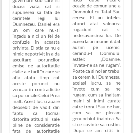
guvernare sub care îsi
ocazie de comuniune a
ducea viata, cat si
Domnului cu Tatal Sau
supunerea sa fata de
ceresc. Ei au înteles
cerintele legii lui
atunci atat valoarea
Dumnezeu. Daniel era
rugaciunii cat si
un om care nu-si
nedesavarsirea lor. De
îngaduia nici un fel de
aceea la un moment dat
confuzie în aceasta
auzim pe ucenici
privinta. El stia ca nu e
cerandu-I Domnului
nimic nepotrivit în a da
astfel:
„Doamne,
ascultare poruncilor
învata-ne sa ne rugam”
.
emise de autoritatile
Poate ca si noi ar trebui
civile ale tarii în care se
sa cerem lui Dumnezeu
afla atata timp cat
acelasi lucru, sa ne
aceste porunci nu
învete cum sa ne
veneau în contradictie
rugam, cum sa înaltam
cu poruncile Celui Prea
maini si inimi curate
înalt. Acest lucru apare
catre tronul Sau de har,
deosebit de vadit din
cum sa ne plecam
faptul ca tocmai
genunchiul înaintea Sa
datorita atitudinii sale
si ce cuvinte sa rostim.
pline de consideratie
Dupa ce am citit în
fata de autoritatile