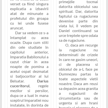
primejdie tocmai
verset ca fiind singura
datorita obiceiului sau
explicatia a izbavirii
spiritual. Dar, datorita
atat de minunate a
faptului ca rugaciunea
profetului din groapa
devenise parte din
cu lei unde fusese
viata lui, îl vedem pe
aruncat.
Daniel continuand sa
Dar sa vedem ce s-a
urce treptele spre odaia
întamplat cu acea
sa de rugaciune.
ocazie. Dupa cum stiti
O, daca am recurge
din cele studiate în
la rugaciune nu
capitolul anterior,
determinati de crizele
împaratia Babilonului a
în care ne gasim uneori,
cazut chiar în acea
ci de placerea si
noapte de pomina a
obiceiul de a-L face pe
acelui ospat dezmatat
Dumnezeu partas la
si batjocoritor al lui
toate aspectele vietii
Belsatar.
Darius
noastre. Daca am reusi
cuceritorul
, regele
sa depasim acea granita
mezilor si persilor,
a rugaciunii de
dupa ce a luat în mana
circumstanta sau de
sceptrul împaratiei nou
urgenta si am hrani
instalate, în dorinta de
bucuria si placerea de a