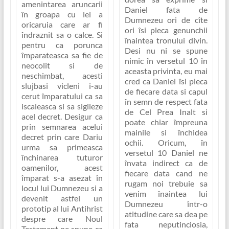
amenintarea aruncarii
Daniel fata de
în groapa cu lei a
Dumnezeu ori de cîte
oricaruia care ar fi
ori îsi pleca genunchii
îndraznit sa o calce. Si
înaintea tronului divin.
pentru ca porunca
Desi nu ni se spune
împarateasca sa fie de
nimic în versetul 10 în
neocolit si de
aceasta privinta, eu mai
neschimbat, acesti
cred ca Daniel îsi pleca
slujbasi vicleni i-au
de fiecare data si capul
cerut împaratului ca sa
în semn de respect fata
iscaleasca si sa sigileze
de Cel Prea Inalt si
acel decret. Desigur ca
poate chiar împreuna
prin semnarea acelui
mainile si închidea
decret prin care Dariu
ochii. Oricum, în
urma sa primeasca
versetul 10 Daniel ne
închinarea tuturor
învata indirect ca de
oamenilor, acest
fiecare data cand ne
împarat s-a asezat în
rugam noi trebuie sa
locul lui Dumnezeu si a
venim înaintea lui
devenit astfel un
Dumnezeu într-o
prototip al lui Antihrist
atitudine care sa dea pe
despre care Noul
fata neputinciosia,
Testament ne spune ca