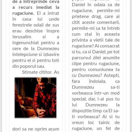
de a întreprinde ceva
Daniel în odaia sa de
a recurs imediat la
rugaciune, permite-mi
rugaciune.
El a intrat
prietene drag, care ai
în casa lui unde
citit aceste comentarii,
ferestrele odaii de sus
permite-mi sa te întreb
erau deschise înspre
cum stai în aceasta
Ierusalim si a
privinta a vietii tale de
îngenunchiat pentru a
rugaciune? Ai consacrat
cere de la Dumnezeu
si tu, ca si Daniel, pe tot
întelepciune si izbavire
parcursul zilei anumite
pentru el si pentru toti
clipe pentru rugaciune,
din poporul sau.
pentru comuniunea ta
Stimate cititor. As
cu Dumnezeu?
Astepti,
fara îndoiala, ca
Dumnezeu sa-ti
vorbeasca într-un mod
special, dar, i-ai pus tu
lui Dumnezeu la
dispozitie timp ca El sa-
ti vorbeasca? Ai si tu
vreun loc tainic de
rugaciune, un fel de
dori sa ne oprim acum