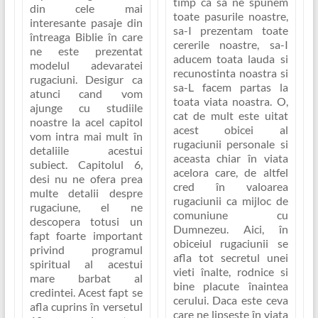
timp ca sa ne spunem
din cele mai
toate pasurile noastre,
interesante pasaje din
sa-I prezentam toate
întreaga Biblie în care
cererile noastre, sa-I
ne este prezentat
aducem toata lauda si
modelul adevaratei
recunostinta noastra si
rugaciuni
. Desigur ca
sa-L facem partas la
atunci cand vom
toata viata noastra. O,
ajunge cu studiile
cat de mult este uitat
noastre la acel capitol
acest obicei al
vom intra mai mult în
rugaciunii personale si
detaliile acestui
aceasta chiar în viata
subiect. Capitolul 6,
acelora care, de altfel
desi nu ne ofera prea
cred în valoarea
multe detalii despre
rugaciunii ca mijloc de
rugaciune, el ne
comuniune cu
descopera totusi un
Dumnezeu.
Aici, în
fapt foarte important
obiceiul rugaciunii se
privind programul
afla tot secretul unei
spiritual al acestui
vieti înalte, rodnice si
mare barbat al
bine placute înaintea
credintei. Acest fapt se
cerului
. Daca este ceva
afla cuprins în versetul
care ne lipseste în viata