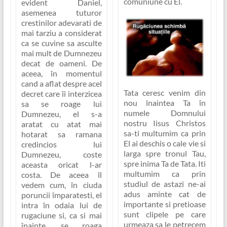
comuniune cu El.
evident Daniel,
asemenea tuturor
crestinilor adevarati de
mai tarziu a considerat
ca se cuvine sa asculte
mai mult de Dumnezeu
decat de oameni. De
aceea, în momentul
cand a aflat despre acel
Tata ceresc venim din
decret care îi interzicea
nou înaintea Ta în
sa se roage lui
numele Domnului
Dumnezeu, el s-a
nostru Iisus Christos
aratat cu atat mai
sa-ti multumim ca prin
hotarat sa ramana
El ai deschis o cale vie si
credincios lui
larga spre tronul Tau,
Dumnezeu, coste
spre inima Ta de Tata. Iti
aceasta oricat l-ar
multumim ca prin
costa. De aceea îl
studiul de astazi ne-ai
vedem cum, în ciuda
adus aminte cat de
poruncii împaratesti, el
importante si pretioase
intra în odaia lui de
sunt clipele pe care
rugaciune si, ca si mai
urmeaza sa le petrecem
înainte, se roaga