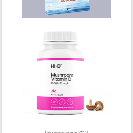
[adrotate group="3"]