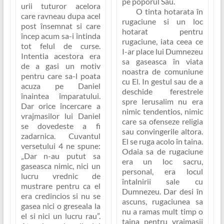
pe poporul Sau.
urii tuturor acelora
O tinta hotarata în
care ravneau dupa acel
rugaciune si un loc
post însemnat si care
hotarat pentru
încep acum sa-i întinda
rugaciune, iata ceea ce
tot felul de curse.
I-ar place lui Dumnezeu
Intentia acestora era
sa gaseasca în viata
de a gasi un motiv
noastra de comuniune
pentru care sa-l poata
cu El. In gestul sau de a
acuza pe Daniel
deschide ferestrele
înaintea împaratului.
spre Ierusalim nu era
Dar orice încercare a
nimic tendentios, nimic
vrajmasilor lui Daniel
care sa ofenseze religia
se dovedeste a fi
sau convingerile altora.
zadarnica. Cuvantul
El se ruga acolo în taina.
versetului 4 ne spune:
Odaia sa de rugaciune
„Dar n-au putut sa
era un loc sacru,
gaseasca nimic, nici un
personal, era locul
lucru vrednic de
întalnirii sale cu
mustrare pentru ca el
Dumnezeu. Dar desi în
era credincios si nu se
ascuns, rugaciunea sa
gasea nici o greseala la
nu a ramas mult timp o
el si nici un lucru rau”
.
taina pentru vrajmasii