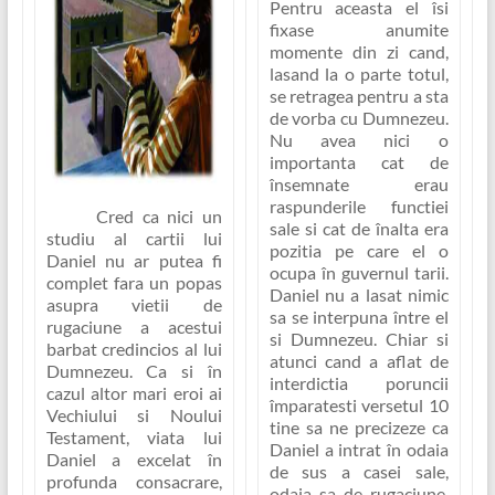
Pentru aceasta el îsi
fixase anumite
momente din zi cand,
lasand la o parte totul,
se retragea pentru a sta
de vorba cu Dumnezeu.
Nu avea nici o
importanta cat de
însemnate erau
raspunderile functiei
Cred ca nici un
sale si cat de înalta era
studiu al cartii lui
pozitia pe care el o
Daniel nu ar putea fi
ocupa în guvernul tarii.
complet fara un popas
Daniel nu a lasat nimic
asupra vietii de
sa se interpuna între el
rugaciune a acestui
si Dumnezeu. Chiar si
barbat credincios al lui
atunci cand a aflat de
Dumnezeu. Ca si în
interdictia poruncii
cazul altor mari eroi ai
împaratesti versetul 10
Vechiului si Noului
tine sa ne precizeze ca
Testament, viata lui
Daniel a intrat în odaia
Daniel a excelat în
de sus a casei sale,
profunda consacrare,
odaia sa de rugaciune,