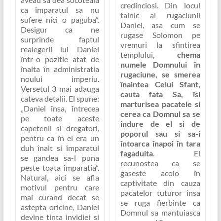
credinciosi. Din locul
ca împaratul sa nu
tainic al rugaciunii
sufere nici o paguba”
.
Daniel, asa cum se
Desigur ca ne
rugase Solomon pe
surprinde faptul
vremuri la sfintirea
realegerii lui Daniel
templului,
chema
într-o pozitie atat de
numele Domnului în
înalta în administratia
rugaciune, se smerea
noului imperiu.
înaintea Celui Sfant,
Versetul 3 mai adauga
cauta fata Sa, îsi
cateva detalii. El spune:
marturisea pacatele si
„Daniel însa, întrecea
cerea ca Domnul sa se
pe toate aceste
îndure de el si de
capetenii si dregatori,
poporul sau si sa-i
pentru ca în el era un
întoarca înapoi în tara
duh înalt si împaratul
fagaduita
. El
se gandea sa-l puna
recunostea ca se
peste toata împaratia”
.
gaseste acolo în
Natural, aici se afla
captivitate din cauza
motivul pentru care
pacatelor tuturor însa
mai curand decat se
se ruga fierbinte ca
astepta oricine, Daniel
Domnul sa mantuiasca
devine tinta invidiei si