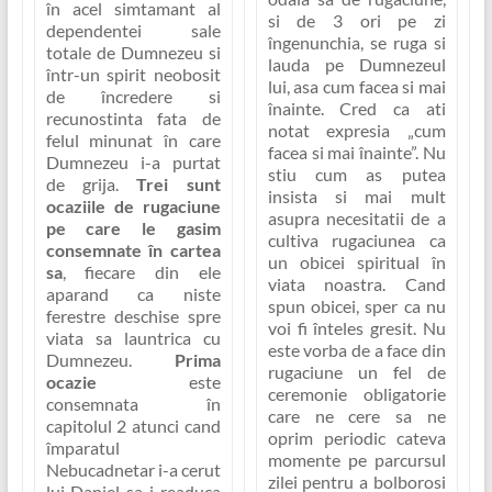
în acel simtamant al
si de 3 ori pe zi
dependentei sale
îngenunchia, se ruga si
totale de Dumnezeu si
lauda pe Dumnezeul
într-un spirit neobosit
lui, asa cum facea si mai
de încredere si
înainte. Cred ca ati
recunostinta fata de
notat expresia
„cum
felul minunat în care
facea si mai înainte”
. Nu
Dumnezeu i-a purtat
stiu cum as putea
de grija.
Trei sunt
insista si mai mult
ocaziile de rugaciune
asupra necesitatii de a
pe care le gasim
cultiva rugaciunea ca
consemnate în cartea
un obicei spiritual în
sa
, fiecare din ele
viata noastra. Cand
aparand ca niste
spun obicei, sper ca nu
ferestre deschise spre
voi fi înteles gresit. Nu
viata sa launtrica cu
este vorba de a face din
Dumnezeu.
Prima
rugaciune un fel de
ocazie
este
ceremonie obligatorie
consemnata în
care ne cere sa ne
capitolul 2 atunci cand
oprim periodic cateva
împaratul
momente pe parcursul
Nebucadnetar i-a cerut
zilei pentru a bolborosi
lui Daniel sa-i readuca