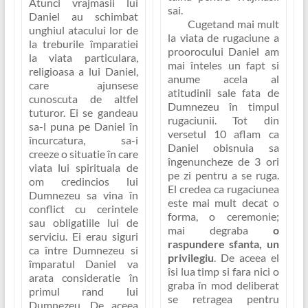
Atunci vrajmasii lui
sai.
Daniel au schimbat
Cugetand mai mult
unghiul atacului lor de
la viata de rugaciune a
la treburile împaratiei
proorocului Daniel am
la viata particulara,
mai înteles un fapt si
religioasa a lui Daniel,
anume acela al
care ajunsese
atitudinii sale fata de
cunoscuta de altfel
Dumnezeu în timpul
tuturor. Ei se gandeau
rugaciunii. Tot din
sa-l puna pe Daniel în
versetul 10 aflam ca
încurcatura, sa-i
Daniel obisnuia sa
creeze o situatie în care
îngenuncheze de 3 ori
viata lui spirituala de
pe zi pentru a se ruga.
om credincios lui
El credea ca rugaciunea
Dumnezeu sa vina în
este mai mult decat o
conflict cu cerintele
forma, o ceremonie;
sau obligatiile lui de
mai degraba
o
serviciu. Ei erau siguri
raspundere sfanta, un
ca între Dumnezeu si
privilegiu
. De aceea el
împaratul Daniel va
îsi lua timp si fara nici o
arata consideratie în
graba în mod deliberat
primul rand lui
se retragea pentru
Dumnezeu. De aceea