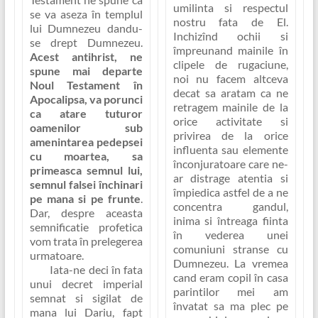
umilinta si respectul
se va aseza în templul
nostru fata de El.
lui Dumnezeu dandu-
Inchizînd ochii si
se drept Dumnezeu.
împreunand mainile în
Acest antihrist, ne
clipele de rugaciune,
spune mai departe
noi nu facem altceva
Noul Testament în
decat sa aratam ca ne
Apocalipsa, va porunci
retragem mainile de la
ca atare tuturor
orice activitate si
oamenilor sub
privirea de la orice
amenintarea pedepsei
influenta sau elemente
cu moartea, sa
înconjuratoare care ne-
primeasca semnul lui,
ar distrage atentia si
semnul falsei închinari
împiedica astfel de a ne
pe mana si pe frunte
.
concentra gandul,
Dar, despre aceasta
inima si întreaga fiinta
semnificatie profetica
în vederea unei
vom trata în prelegerea
comuniuni stranse cu
urmatoare.
Dumnezeu. La vremea
Iata-ne deci în fata
cand eram copil în casa
unui decret imperial
parintilor mei am
semnat si sigilat de
învatat sa ma plec pe
mana lui Dariu, fapt