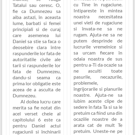
cu Tine în rugaciune.
Tatalui sau ceresc. O,
Intipareste în mintea
fie ca Dumnezeu sa
noastra necesitatea
aiba astazi, în aceasta
unei vieti de rugaciune
lume, barbati si femei
si învata-ne sa ne
principiali si de curaj
rugam. Ajuta-ne sa ne
care asemenea lui
putem desprinde de
Daniel sa stie sa faca o
lucrurile vremelnice si
deosebire clara între
sa urcam fiecare în
raspunderile lor fata de
odaia noastra de sus
autoritatile civile ale
pentru a-Ti da ocazie sa
tarii si raspunderile lor
ne asculti toate
fata de Dumnezeu,
pasurile, necazurile,
dandu-si seama ca
problemele,
prima lor obligatie este
îngrijorarile si planurile
aceea de a asculta de
noastre. Ajuta-ne sa
Dumnezeu.
iubim aceste clipe de
Al doilea lucru care
sedere în fata Ta si sa le
merita sa fie notat din
pretuim ca fiind una din
acel verset cheie al
ocaziile noastre de a
capitolului 6 este ca
arata cat de mult Te
pentru Daniel actul
pretuim. Uneste-ne pe
rugaciunii si închinarii