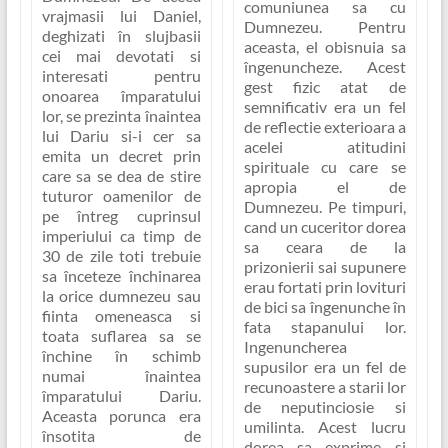
comuniunea sa cu
vrajmasii lui Daniel,
Dumnezeu. Pentru
deghizati în slujbasii
aceasta, el obisnuia sa
cei mai devotati si
îngenuncheze. Acest
interesati pentru
gest fizic atat de
onoarea împaratului
semnificativ era un fel
lor, se prezinta înaintea
de reflectie exterioara a
lui Dariu si-i cer sa
acelei atitudini
emita un decret prin
spirituale cu care se
care sa se dea de stire
apropia el de
tuturor oamenilor de
Dumnezeu. Pe timpuri,
pe întreg cuprinsul
cand un cuceritor dorea
imperiului ca timp de
sa ceara de la
30 de zile toti trebuie
prizonierii sai supunere
sa înceteze închinarea
erau fortati prin lovituri
la orice dumnezeu sau
de bici sa îngenunche în
fiinta omeneasca si
fata stapanului lor.
toata suflarea sa se
Ingenuncherea
închine în schimb
supusilor era un fel de
numai înaintea
recunoastere a starii lor
împaratului Dariu.
de neputinciosie si
Aceasta porunca era
umilinta. Acest lucru
însotita de
dorea sa exprime si