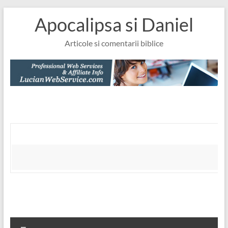
Skip
Apocalipsa si Daniel
to
content
Articole si comentarii biblice