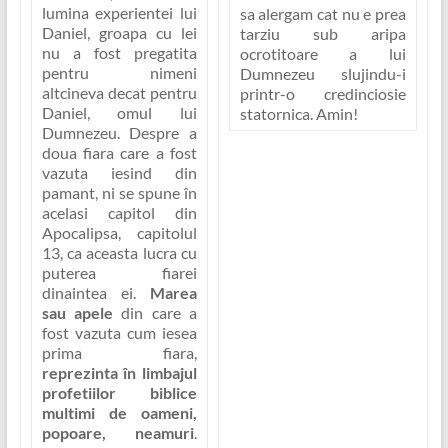
lumina experientei lui
sa alergam cat nu e prea
Daniel, groapa cu lei
tarziu sub aripa
nu a fost pregatita
ocrotitoare a lui
pentru nimeni
Dumnezeu slujindu-i
altcineva decat pentru
printr-o credinciosie
Daniel, omul lui
statornica. Amin!
Dumnezeu. Despre a
doua fiara care a fost
vazuta iesind din
pamant, ni se spune în
acelasi capitol din
Apocalipsa, capitolul
13, ca aceasta lucra cu
puterea fiarei
dinaintea ei.
Marea
sau apele
din care a
fost vazuta cum iesea
prima fiara,
reprezinta în limbajul
profetiilor biblice
multimi de oameni,
popoare, neamuri
.