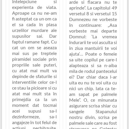
întelepciune si
arde si flacara nu te
experienta de viata.
aprinde”
. La capitolul 49
Aproape ca nu ne-am
versetul 8 si versetul 15
fi asteptat ca un om ca
Dumnezeu ne vorbeste
el sa cada în plasa
în continuare:
„Asa
urzelilor murdare ale
vorbeste mai departe
supusilor sai. Dar
Domnul: ‘La vremea
faptul ramane fapt. Cu
îndurarii te voi asculta si
cat un om se aseaza
în ziua mantuirii te voi
mai sus pe treptele
ajuta’… Poate o femeie
piramidei sociale prin
sa uite copilul pe care-l
propriile sale puteri,
alapteaza si sa n-aiba
cu atat mai mult va
mila de rodul pantecelui
depinde de sfaturile si
ei? Dar chiar daca l-ar
interventiile celor ce-l
uita eu nu te voi uita cu
ce stau la picioare si cu
nici un chip. Iata ca te-
atat mai mult sta în
am sapat pe palmele
primejdia ca la un
Mele”
. O, ce minunata
moment dat tocmai
asigurare scrisa shiar cu
acei supusi sa-l
sangele Stapanului
dezinformeze, sa-l
nostru divin, scrisa pe
angajeze în tot felul de
palmele sale care au fost
actiuni nechibzuite,
strapunse pe Golgota: