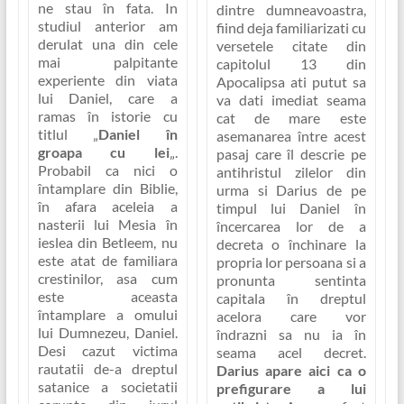
ne stau în fata. In
dintre dumneavoastra,
studiul anterior am
fiind deja familiarizati cu
derulat una din cele
versetele citate din
mai palpitante
capitolul 13 din
experiente din viata
Apocalipsa ati putut sa
lui Daniel, care a
va dati imediat seama
ramas în istorie cu
cat de mare este
titlul „
Daniel în
asemanarea între acest
groapa cu lei
„.
pasaj care îl descrie pe
Probabil ca nici o
antihristul zilelor din
întamplare din Biblie,
urma si Darius de pe
în afara aceleia a
timpul lui Daniel în
nasterii lui Mesia în
încercarea lor de a
ieslea din Betleem, nu
decreta o închinare la
este atat de familiara
propria lor persoana si a
crestinilor, asa cum
pronunta sentinta
este aceasta
capitala în dreptul
întamplare a omului
acelora care vor
lui Dumnezeu, Daniel.
îndrazni sa nu ia în
Desi cazut victima
seama acel decret.
rautatii de-a dreptul
Darius apare aici ca o
satanice a societatii
prefigurare a lui