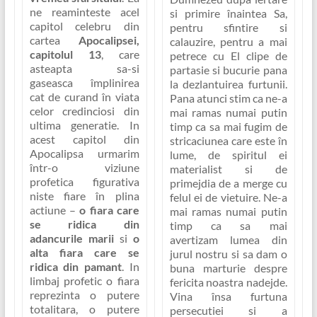
ne reaminteste acel
si primire înaintea Sa,
capitol celebru din
pentru sfintire si
cartea
Apocalipsei,
calauzire, pentru a mai
capitolul 13
, care
petrece cu El clipe de
asteapta sa-si
partasie si bucurie pana
gaseasca împlinirea
la dezlantuirea furtunii.
cat de curand în viata
Pana atunci stim ca ne-a
celor credinciosi din
mai ramas numai putin
ultima generatie. In
timp ca sa mai fugim de
acest capitol din
stricaciunea care este în
Apocalipsa urmarim
lume, de spiritul ei
într-o viziune
materialist si de
profetica figurativa
primejdia de a merge cu
niste fiare în plina
felul ei de vietuire. Ne-a
actiune –
o fiara care
mai ramas numai putin
se ridica din
timp ca sa mai
adancurile marii
si
o
avertizam lumea din
alta fiara care se
jurul nostru si sa dam o
ridica din pamant
. In
buna marturie despre
limbaj profetic o fiara
fericita noastra nadejde.
reprezinta o putere
Vina însa furtuna
totalitara, o putere
persecutiei si a