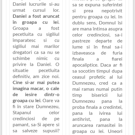
Daniel lucrurile si-au
sa se expuna suferintei
urmat cursul lor.
si prea nepotrivit
Daniel a fost aruncat
pentru groapa cu lei. In
în groapa cu lei
.
dublu sens, Domnul îsi
Groapa a fost
are mana întinsa asupra
pecetluita cu sigiliul
celor credinciosi, sa-i
împaratesc si cu
pastreze departe de
sigiliul mai marilor
lume si în final sa-i
dregatori ca sa nu se
izbaveasca de furia
schimbe nimic cu
finala a fiarei
privire la Daniel. O
apocaliptice. Daca ar fi
situatie pecetluita
sa socotim timpul dupa
definitiv, am zice noi.
ceasul profetic al lui
Cine si-ar mai putea
Dumnezeu, cred ca a
imagina macar, o cale
mai ramas numai putin
de iesire dintr-o
timp bisericii lui
groapa cu lei
.
Oare va
Dumnezeu pana la
fi în stare Dumnezeu,
proba finala a credintei,
Stapanul celor
pana la ivirea lui
credinciosi de pe
antihrist, pana la
pamant, sa-Si apere si
aruncarea ramasitei în
sa salveze supusii?
groapa cu lei. Uneori