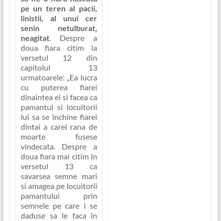
pe un teren al pacii,
linistii, al unui cer
senin netulburat,
neagitat
. Despre a
doua fiara citim la
versetul 12 din
capitolul 13
urmatoarele:
„Ea lucra
cu puterea fiarei
dinaintea ei si facea ca
pamantul si locuitorii
lui sa se închine fiarei
dintai a carei rana de
moarte fusese
vindecata. Despre a
doua fiara mai citim în
versetul 13 ca
savarsea semne mari
si amagea pe locuitorii
pamantului prin
semnele pe care i se
daduse sa le faca în