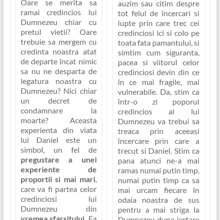
Oare se merita sa
auzim sau citim despre
ramai credincios lui
tot felul de încercari si
Dumnezeu chiar cu
lupte prin care trec cei
pretul vietii? Oare
credinciosi ici si colo pe
trebuie sa mergem cu
toata fata pamantului, si
credinta noastra atat
simtim cum siguranta,
de departe încat nimic
pacea si viitorul celor
sa nu ne desparta de
credinciosi devin din ce
legatura noastra cu
în ce mai fragile, mai
Dumnezeu? Nici chiar
vulnerabile. Da, stim ca
un decret de
într-o zi poporul
condamnare la
credincios al lui
moarte?
Aceasta
Dumnezeu va trebui sa
experienta din viata
treaca prin aceeasi
lui Daniel este un
încercare prin care a
simbol, un fel de
trecut si Daniel. Stim ca
pregustare a unei
pana atunci ne-a mai
experiente de
ramas numai putin timp,
proportii si mai mari
,
numai putin timp ca sa
care va fi partea celor
mai urcam fiecare în
credinciosi lui
odaia noastra de sus
Dumnezeu din
pentru a mai striga la
vremea sfarsitului
. Ea
Dumnezeu dupa iertare