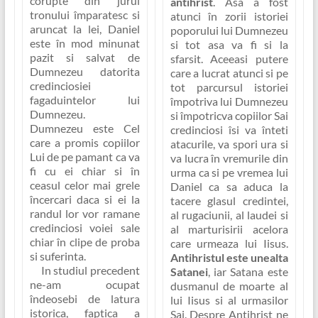
corupte din jurul
antihrist
. Asa a fost
tronului împaratesc si
atunci în zorii istoriei
aruncat la lei, Daniel
poporului lui Dumnezeu
este în mod minunat
si tot asa va fi si la
pazit si salvat de
sfarsit. Aceeasi putere
Dumnezeu datorita
care a lucrat atunci si pe
credinciosiei
tot parcursul istoriei
fagaduintelor lui
împotriva lui Dumnezeu
Dumnezeu.
si împotricva copiilor Sai
Dumnezeu este Cel
credinciosi îsi va înteti
care a promis copiilor
atacurile, va spori ura si
Lui de pe pamant ca va
va lucra în vremurile din
fi cu ei chiar si în
urma ca si pe vremea lui
ceasul celor mai grele
Daniel ca sa aduca la
încercari daca si ei la
tacere glasul credintei,
randul lor vor ramane
al rugaciunii, al laudei si
credinciosi voiei sale
al marturisirii acelora
chiar în clipe de proba
care urmeaza lui Iisus.
si suferinta.
Antihristul este unealta
In studiul precedent
Satanei
, iar
Satana este
ne-am ocupat
dusmanul de moarte al
îndeosebi de latura
lui Iisus si al urmasilor
istorica, faptica a
Sai
. Despre Antihrist ne