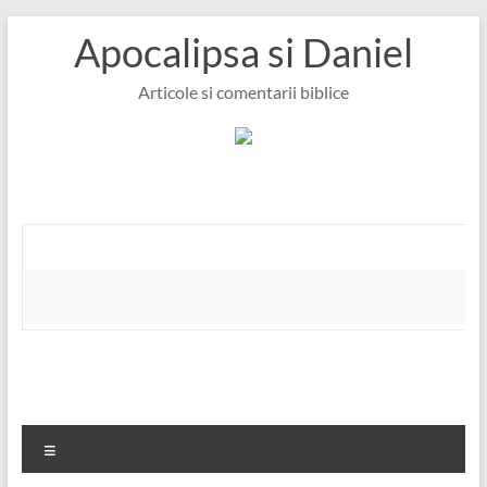
Skip
Apocalipsa si Daniel
to
content
Articole si comentarii biblice
Meniu