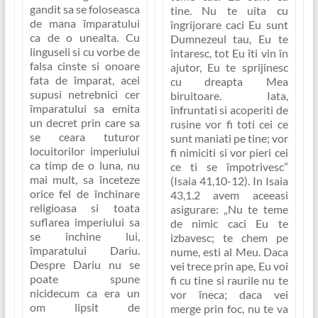
gandit sa se foloseasca
tine. Nu te uita cu
de mana împaratului
îngrijorare caci Eu sunt
ca de o unealta. Cu
Dumnezeul tau, Eu te
linguseli si cu vorbe de
întaresc, tot Eu îti vin în
falsa cinste si onoare
ajutor, Eu te sprijinesc
fata de împarat, acei
cu dreapta Mea
supusi netrebnici cer
biruitoare. Iata,
împaratului sa emita
înfruntati si acoperiti de
un decret prin care sa
rusine vor fi toti cei ce
se ceara tuturor
sunt maniati pe tine; vor
locuitorilor imperiului
fi nimiciti si vor pieri cei
ca timp de o luna, nu
ce ti se împotrivesc
”
mai mult, sa înceteze
(Isaia 41,10-12). In Isaia
orice fel de închinare
43,1.2 avem aceeasi
religioasa si toata
asigurare:
„Nu te teme
suflarea imperiului sa
de nimic caci Eu te
se închine lui,
izbavesc; te chem pe
împaratului Dariu.
nume, esti al Meu. Daca
Despre Dariu nu se
vei trece prin ape, Eu voi
poate spune
fi cu tine si raurile nu te
nicidecum ca era un
vor îneca; daca vei
om lipsit de
merge prin foc, nu te va