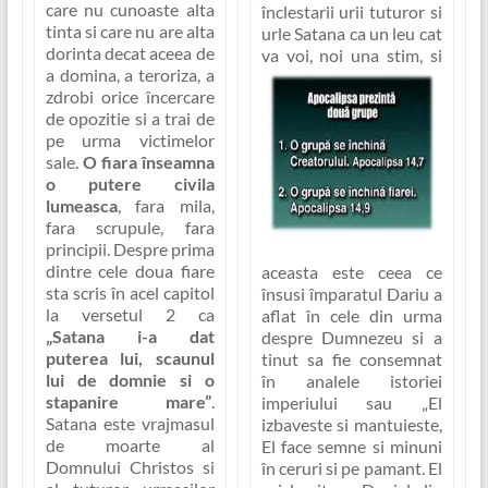
care nu cunoaste alta
înclestarii urii tuturor si
tinta si care nu are alta
urle Satana ca un leu cat
dorinta decat aceea de
va voi, noi
una stim, si
a domina, a teroriza, a
zdrobi orice încercare
de opozitie si a trai de
pe urma victimelor
sale.
O fiara înseamna
o putere civila
lumeasca
, fara mila,
fara scrupule, fara
principii. Despre prima
dintre cele doua fiare
aceasta este ceea ce
sta scris în acel capitol
însusi împaratul Dariu a
la versetul 2 ca
aflat în cele din urma
„Satana i-a dat
despre Dumnezeu si a
puterea lui, scaunul
tinut sa fie consemnat
lui de domnie si o
în analele istoriei
stapanire mare”
.
imperiului sau
„El
Satana este vrajmasul
izbaveste si mantuieste,
de moarte al
El face semne si minuni
Domnului Christos si
în ceruri si pe pamant. El