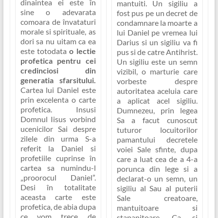
dinaintea ei este în
mantuiti
. Un sigiliu a
sine o adevarata
fost pus pe un decret de
comoara de învataturi
condamnare la moarte a
morale si spirituale, as
lui Daniel pe vremea lui
dori sa nu uitam ca ea
Darius si un sigiliu va fi
este totodata
o lectie
pus si de catre Antihrist.
profetica pentru cei
Un sigiliu este un semn
credinciosi din
vizibil, o marturie care
generatia sfarsitului.
vorbeste despre
Cartea lui Daniel este
autoritatea aceluia care
prin excelenta o carte
a aplicat acel sigiliu.
profetica
. Insusi
Dumnezeu, prin legea
Domnul Iisus vorbind
Sa a facut cunoscut
ucenicilor Sai despre
tuturor locuitorilor
zilele din urma S-a
pamantului decretele
referit la Daniel si
voiei Sale sfinte, dupa
profetiile cuprinse în
care a luat cea de a 4-a
cartea sa numindu-l
porunca din lege si a
„proorocul Daniel”
.
declarat-o un semn, un
Desi în totalitate
sigiliu al Sau al puterii
aceasta carte este
Sale creatoare,
profetica, de abia dupa
mantuitoare si
ce vom trece de
stapanitoare. Ca si