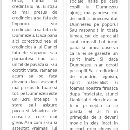
orice, numai la
sociale înalte pe care
credinta lui nu. Ei stiau
copiii lui Dumnezeu
ca mai presus de
ajung; ma gandesc cat
credinciosia sa fata de
de mult a binecuvantat
împaratul sta
Dumnezeu pe poporul
credinciosia sa fata de
Sau raspandit în toata
Dumnezeu. Daca pana
lumea, cat de apreciati
aici corectitudinea si
sunt urmasii Lui încat
credinciosia lui Daniel
pana si lumea observa
fata de stapanul sau
ca la ei se gaseste un
pamantesc i-au fost
spirit înalt. Si daca
un fel de pavaza si i-au
Dumnezeu n-ar ocroti
ocrotit viata, ramanea
pe copiii Sai credinciosi
acum sa se faca
de mandrie, egoism,
dovada daca asezand
spirit materialist si
mai presus de toate si
foamea noastra fireasca
toti pe Dumnezeu este
dupa întaietate, atunci
un lucru întelept, în
Daniel al zilelor de azi ar
stare sa-i asigure
fi în primejdia sa se
pacea si izbavirea de
piarda; el ar fi în
ceasurile cele mai
primejdia de a deveni
grele. Asa cum s-au si
moale în glas, încet în
asteptat vrajmasii lui
miscari, prea gingas ca