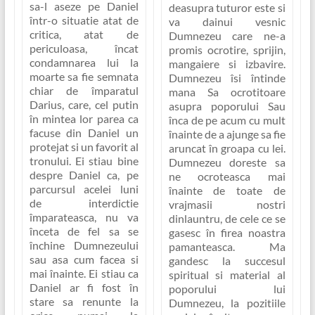
sa-l aseze pe Daniel
deasupra tuturor este si
într-o situatie atat de
va dainui vesnic
critica, atat de
Dumnezeu care ne-a
periculoasa, încat
promis ocrotire, sprijin,
condamnarea lui la
mangaiere si izbavire.
moarte sa fie semnata
Dumnezeu îsi întinde
chiar de împaratul
mana Sa ocrotitoare
Darius, care, cel putin
asupra poporului Sau
în mintea lor parea ca
înca de pe acum cu mult
facuse din Daniel un
înainte de a ajunge sa fie
protejat si un favorit al
aruncat în groapa cu lei.
tronului. Ei stiau bine
Dumnezeu doreste sa
despre Daniel ca, pe
ne ocroteasca mai
parcursul acelei luni
înainte de toate de
de interdictie
vrajmasii nostri
împarateasca, nu va
dinlauntru, de cele ce se
înceta de fel sa se
gasesc în firea noastra
închine Dumnezeului
pamanteasca. Ma
sau asa cum facea si
gandesc la succesul
mai înainte. Ei stiau ca
spiritual si material al
Daniel ar fi fost în
poporului lui
stare sa renunte la
Dumnezeu, la pozitiile