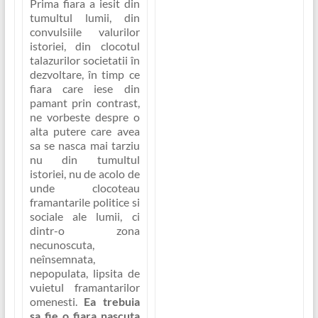
Prima fiara a iesit din
tumultul lumii, din
convulsiile valurilor
istoriei, din clocotul
talazurilor societatii în
dezvoltare, în timp ce
fiara care iese din
pamant prin contrast,
ne vorbeste despre o
alta putere care avea
sa se nasca mai tarziu
nu din tumultul
istoriei, nu de acolo de
unde clocoteau
framantarile politice si
sociale ale lumii, ci
dintr-o zona
necunoscuta,
neînsemnata,
nepopulata, lipsita de
vuietul framantarilor
omenesti.
Ea trebuia
sa fie o fiara nascuta