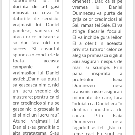
subordinea lui.
In
omenesti. Dar, ca si pe
dorinta de a-l gasi
vremea lui Daniel
vinovat
cu ceva în
Dumnezeu va purta de
datoriile de serviciu,
grija celor credinciosi ai
vrajmasii lui Daniel
Sai, ramasitei Sale. El va
pandesc, vaneaza si
stinge flacarile focului,
ataca orice miscare a
El va închide gura leilor,
sa dar fara nici un
El a oferit în aceasta
succes. Si cuvantul
privinta tuturor celor ce
spune ca o concluzie la
aleg sa primeasca sigiliul
toata aceasta
Sau asigurari nespus de
campanie a
mari si scumpe. Prin
vrajmasilor lui Daniel
pana inspirata a
astfel:
„Dar n-au putut
profetului Isaia
sa gaseasca nimic, nici
Dumnezeu ne-a
un lucru vrednic de
transmis niste asigurari
mustrare; pentru ca el
minunate de care, fara
era credincios si nu se
îndoiala ca Daniel era în
gasea nici o greseala la
deplina cunostinta de
el si nici un lucru rau”
.
cauza. Prin Isaia
Atunci vrajmasii lui
Dumnezeu ne-a
Daniel s-au gandit la o
fagaduit astfel: „
Nu te
alta stratagema. S-au
teme caci Eu sunt cu