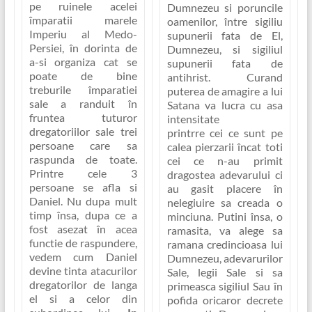
pe ruinele acelei
Dumnezeu si poruncile
împaratii marele
oamenilor, între sigiliu
Imperiu al Medo-
supunerii fata de El,
Persiei, în dorinta de
Dumnezeu, si sigiliul
a-si organiza cat se
supunerii fata de
poate de bine
antihrist. Curand
treburile împaratiei
puterea de amagire a lui
sale a randuit în
Satana va lucra cu asa
fruntea tuturor
intensitate
dregatoriilor sale trei
printrre cei ce sunt pe
persoane care sa
calea pierzarii încat toti
raspunda de toate.
cei ce n-au primit
Printre cele 3
dragostea adevarului ci
persoane se afla si
au gasit placere în
Daniel. Nu dupa mult
nelegiuire sa creada o
timp însa, dupa ce a
minciuna. Putini însa, o
fost asezat în acea
ramasita, va alege sa
functie de raspundere,
ramana credincioasa lui
vedem cum Daniel
Dumnezeu, adevarurilor
devine tinta atacurilor
Sale, legii Sale si sa
dregatorilor de langa
primeasca sigiliul Sau în
el si a celor din
pofida oricaror decrete