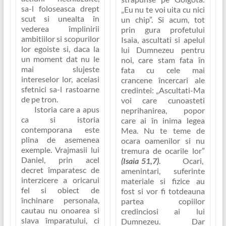
sa-l foloseasca drept
„Eu nu te voi uita cu nici
scut si unealta în
un chip”
. Si acum, tot
vederea împlinirii
prin gura profetului
ambitiilor si scopurilor
Isaia, ascultati si apelul
lor egoiste si, daca la
lui Dumnezeu pentru
un moment dat nu le
noi, care stam fata în
mai slujeste
fata cu cele mai
intereselor lor, aceiasi
crancene încercari ale
sfetnici sa-l rastoarne
credintei:
„Ascultati-Ma
de pe tron.
voi care cunoasteti
Istoria care a apus
neprihanirea, popor
ca si istoria
care ai în inima legea
contemporana este
Mea. Nu te teme de
plina de asemenea
ocara oamenilor si nu
exemple. Vrajmasii lui
tremura de ocarile lor”
Daniel, prin acel
(Isaia 51,7)
. Ocari,
decret împaratesc de
amenintari, suferinte
interzicere a oricarui
materiale si fizice au
fel si obiect de
fost si vor fi totdeauna
închinare personala,
partea copiilor
cautau nu onoarea si
credinciosi ai lui
slava împaratului, ci
Dumnezeu. Dar