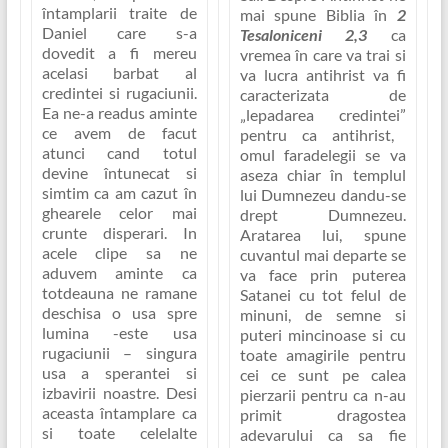
întamplarii traite de
mai spune Biblia în
2
Daniel care s-a
Tesaloniceni 2,3
ca
dovedit a fi mereu
vremea în care va trai si
acelasi barbat al
va lucra antihrist va fi
credintei si rugaciunii.
caracterizata de
Ea ne-a readus aminte
„lepadarea credintei”
ce avem de facut
pentru ca antihrist,
atunci cand totul
omul faradelegii se va
devine întunecat si
aseza chiar în templul
simtim ca am cazut în
lui Dumnezeu dandu-se
ghearele celor mai
drept Dumnezeu.
crunte disperari.
In
Aratarea lui, spune
acele clipe sa ne
cuvantul mai departe se
aduvem aminte ca
va face prin puterea
totdeauna ne ramane
Satanei cu tot felul de
deschisa o usa spre
minuni, de semne si
lumina -este usa
puteri mincinoase si cu
rugaciunii – singura
toate amagirile pentru
usa a sperantei si
cei ce sunt pe calea
izbavirii noastre
. Desi
pierzarii pentru ca n-au
aceasta întamplare ca
primit dragostea
si toate celelalte
adevarului ca sa fie