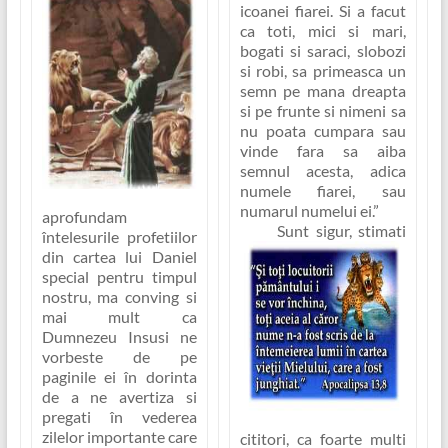
icoanei fiarei. Si a facut
ca toti, mici si mari,
bogati si saraci, slobozi
si robi, sa primeasca un
semn pe mana dreapta
si pe frunte si nimeni sa
nu poata cumpara sau
vinde fara sa aiba
semnul acesta, adica
numele fiarei, sau
numarul numelui ei.”
aprofundam
Sunt sigur, stimati
întelesurile profetiilor
din cartea lui Daniel
special pentru timpul
nostru, ma conving si
mai mult ca
Dumnezeu Insusi ne
vorbeste de pe
paginile ei în dorinta
de a ne avertiza si
pregati în vederea
zilelor importante care
cititori, ca foarte multi