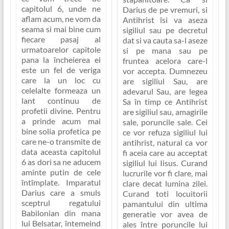
capitolul 6, unde ne
Darius de pe vremuri, si
aflam acum, ne vom da
Antihrist îsi va aseza
seama si mai bine cum
sigiliul sau pe decretul
fiecare pasaj al
dat si va cauta sa-l aseze
urmatoarelor capitole
si pe mana sau pe
pana la încheierea ei
fruntea acelora care-l
este un fel de veriga
vor accepta. Dumnezeu
care la un loc cu
are sigiliul Sau, are
celelalte formeaza un
adevarul Sau, are legea
lant continuu de
Sa în timp ce Antihrist
profetii divine. Pentru
are sigiliul sau, amagirile
a prinde acum mai
sale, poruncile sale. Cei
bine solia profetica pe
ce vor refuza sigiliul lui
care ne-o transmite de
antihrist, natural ca vor
data aceasta capitolul
fi aceia care au acceptat
6 as dori sa ne aducem
sigiliul lui Iisus. Curand
aminte putin de cele
lucrurile vor fi clare, mai
întîmplate. Imparatul
clare decat lumina zilei.
Darius care a smuls
Curand toti locuitorii
sceptrul regatului
pamantului din ultima
Babilonian din mana
generatie vor avea de
lui Belsatar, întemeind
ales între poruncile lui