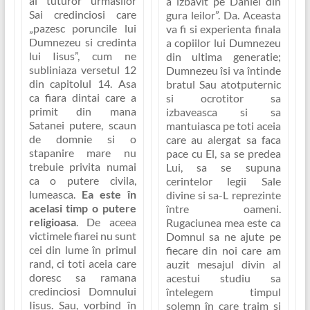
al tuturor urmasilor
a izbavit pe Daniel din
Sai credinciosi care
gura leilor”
. Da. Aceasta
„pazesc poruncile lui
va fi si experienta finala
Dumnezeu si credinta
a copiilor lui Dumnezeu
lui Iisus”
, cum ne
din ultima generatie;
subliniaza versetul 12
Dumnezeu îsi va întinde
din capitolul 14. Asa
bratul Sau atotputernic
ca fiara dintai care a
si ocrotitor sa
primit din mana
izbaveasca si sa
Satanei putere, scaun
mantuiasca pe toti aceia
de domnie si o
care au alergat sa faca
stapanire mare nu
pace cu El, sa se predea
trebuie privita numai
Lui, sa se supuna
ca o putere civila,
cerintelor legii Sale
lumeasca.
Ea este în
divine si sa-L reprezinte
acelasi timp o putere
între oameni.
religioasa
. De aceea
Rugaciunea mea este ca
victimele fiarei nu sunt
Domnul sa ne ajute pe
cei din lume în primul
fiecare din noi care am
rand, ci toti aceia care
auzit mesajul divin al
doresc sa ramana
acestui studiu sa
credinciosi Domnului
întelegem timpul
Iisus. Sau, vorbind în
solemn în care traim si