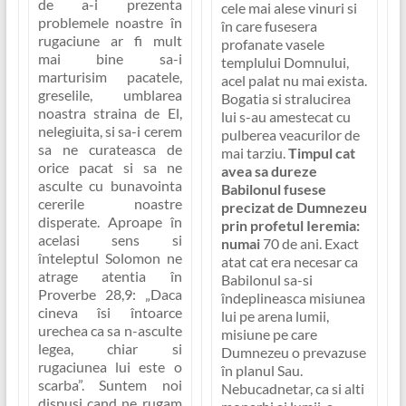
de a-i prezenta
cele mai alese vinuri si
problemele noastre în
în care fusesera
rugaciune ar fi mult
profanate vasele
mai bine sa-i
templului Domnului,
marturisim pacatele,
acel palat nu mai exista.
greselile, umblarea
Bogatia si stralucirea
noastra straina de El,
lui s-au amestecat cu
nelegiuita, si sa-i cerem
pulberea veacurilor de
sa ne curateasca de
mai tarziu.
Timpul cat
orice pacat si sa ne
avea sa dureze
asculte cu bunavointa
Babilonul fusese
cererile noastre
precizat de Dumnezeu
disperate. Aproape în
prin profetul Ieremia:
acelasi sens si
numai
70 de ani
. Exact
înteleptul Solomon ne
atat cat era necesar ca
atrage atentia în
Babilonul sa-si
Proverbe 28,9:
„Daca
îndeplineasca misiunea
cineva îsi întoarce
lui pe arena lumii,
urechea ca sa n-asculte
misiune pe care
legea, chiar si
Dumnezeu o prevazuse
rugaciunea lui este o
în planul Sau.
scarba”
. Suntem noi
Nebucadnetar, ca si alti
dispusi cand ne rugam