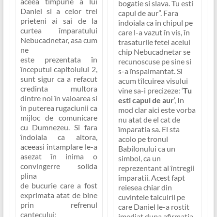
aceea timpurie a lui
bogatie si slava.
Tu esti
Daniel si a celor trei
capul de aur”
. Fara
prieteni ai sai de la
îndoiala ca în chipul pe
curtea împaratului
care l-a vazut în vis, în
Nebucadnetar, asa cum
trasaturile fetei acelui
ne
chip Nebucadnetar se
este prezentata în
recunoscuse pe sine si
începutul capitolului 2,
s-a înspaimantat. Si
sunt sigur ca a refacut
acum tîlcuirea visului
credinta multora
vine sa-i precizeze: ‘
Tu
dintre noi în valoarea si
esti capul de aur
‘, In
în puterea rugaciunii ca
mod clar aici este vorba
mijloc de comunicare
nu atat de el cat de
cu Dumnezeu. Si fara
împaratia sa. El sta
îndoiala ca altora,
acolo pe tronul
aceeasi întamplare le-a
Babilonului ca un
asezat în inima o
simbol, ca un
convingerre solida
reprezentant al întregii
plina
împaratii. Acest fapt
de bucurie care a fost
reiesea chiar din
exprimata atat de bine
cuvintele talcuirii pe
prin refrenul
care Daniel le-a rostit
cantecului:
imediat dupa afirmatia