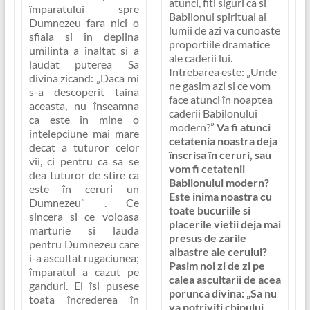
atunci, fiti siguri ca si
împaratului spre
Babilonul spiritual al
Dumnezeu fara nici o
lumii de azi va cunoaste
sfiala si în deplina
proportiile dramatice
umilinta a înaltat si a
ale caderii lui.
laudat puterea Sa
Intrebarea este:
„Unde
divina zicand:
„Daca mi
ne gasim azi si ce vom
s-a descoperit taina
face atunci în noaptea
aceasta, nu înseamna
caderii Babilonului
ca este în mine o
modern?”
Va fi atunci
întelepciune mai mare
cetatenia noastra deja
decat a tuturor celor
înscrisa în ceruri, sau
vii, ci pentru ca sa se
vom fi cetatenii
dea tuturor de stire ca
Babilonului modern?
este în ceruri un
Este inima noastra cu
Dumnezeu”
. Ce
toate bucuriile si
sincera si ce voioasa
placerile vietii deja mai
marturie si lauda
presus de zarile
pentru Dumnezeu care
albastre ale cerului?
i-a ascultat rugaciunea;
Pasim noi zi de zi pe
împaratul a cazut pe
calea ascultarii de acea
ganduri. El îsi pusese
porunca divina:
„Sa nu
toata încrederea în
va potriviti chipului