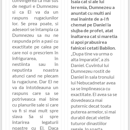
convingerea ca mai sus
Isaia cat si ale lui
de neguri e Dumnezeu
Ieremia, Dumnezeu a
si ca El va da un
anuntat cu multi ani
raspuns rugaciunilor
mai înainte de a-l fi
lor. Se prea poate, si
chemat pe Daniel la
adeseori se întampla ca
slujba de profet, atat
Dumnezeu sa nu ne
înaltarea cat si maretia
raspunda prin a pasi cu
si apoi prabusirea
exactitate pe calea pe
falnicei cetati Babilon
.
care noi o prescriem în
„Dupa tine va urma o
înfrigurarea, în
alta împaratie”
, a zis
nestiinta sau în
Daniel. Cuvîntul lui
neputinta noastra
Dumnezeu rostit de
atunci cand ne plecam
Daniel în sala tronului
la rugaciune. Dar El ne
lui Nebucadnetar avea
va da întotdeauna un
sa se împlineasca cu
raspuns care sa se
exactitate. El avea sa se
potriveasca mai bine
dovedeasca mai
cu planurile sale si care
puternic decat toata
va fi si mai mult spre
puterea armelor, si mai
slava Sa si spre
durabil decat vietile
întarirea legaturii
tuturor dinastiilor
noastre cu El. Daca
regale. In soarta