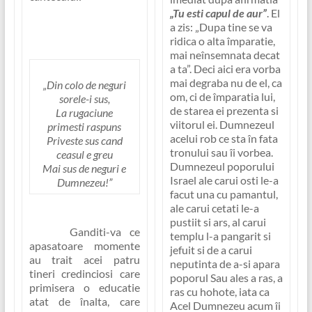
„Tu esti capul de aur”
. El
a zis:
„Dupa tine se va
ridica o alta împaratie,
mai neînsemnata decat
a ta”
. Deci aici era vorba
mai degraba nu de el, ca
„Din colo de neguri
om, ci de împaratia lui,
sorele-i sus,
de starea ei prezenta si
La rugaciune
viitorul ei. Dumnezeul
primesti raspuns
acelui rob ce sta în fata
Priveste sus cand
tronului sau îi vorbea.
ceasul e greu
Dumnezeul poporului
Mai sus de neguri e
Israel ale carui osti le-a
Dumnezeu!”
facut una cu pamantul,
ale carui cetati le-a
pustiit si ars, al carui
Ganditi-va ce
templu l-a pangarit si
apasatoare momente
jefuit si de a carui
au trait acei patru
neputinta de a-si apara
tineri credinciosi care
poporul Sau ales a ras, a
primisera o educatie
ras cu hohote, iata ca
atat de înalta, care
Acel Dumnezeu acum îi