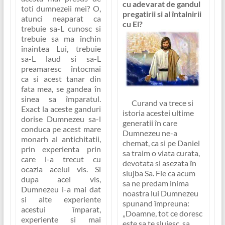
cu adevarat de gandul
toti dumnezeii mei? O,
pregatirii si al întalnirii
atunci neaparat ca
cu El?
trebuie sa-L cunosc si
trebuie sa ma închin
înaintea Lui, trebuie
sa-L laud si sa-L
preamaresc întocmai
ca si acest tanar din
fata mea, se gandea în
sinea sa împaratul.
Curand va trece si
Exact la aceste ganduri
istoria acestei ultime
dorise Dumnezeu sa-l
generatii în care
conduca pe acest mare
Dumnezeu ne-a
monarh al antichitatii,
chemat, ca si pe Daniel
prin experienta prin
sa traim o viata curata,
care l-a trecut cu
devotata si asezata în
ocazia acelui vis. Si
slujba Sa. Fie ca acum
dupa acel vis,
sa ne predam inima
Dumnezeu i-a mai dat
noastra lui Dumnezeu
si alte experiente
spunand împreuna:
acestui împarat,
„
Doamne, tot ce doresc
experiente si mai
este sa te slujesc, sa