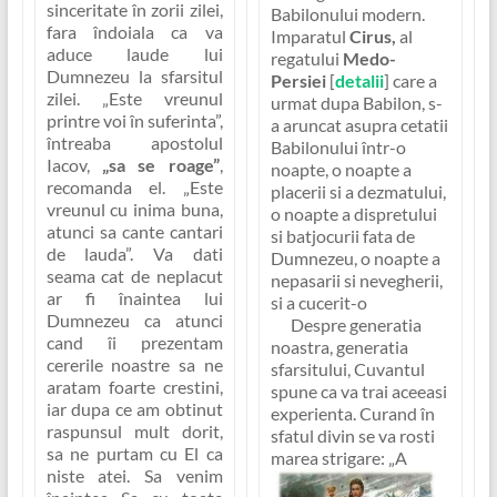
sinceritate în zorii zilei,
Babilonului modern.
fara îndoiala ca va
Imparatul
Cirus,
al
aduce laude lui
regatului
Medo-
Dumnezeu la sfarsitul
Persiei
[
detalii
] care a
zilei.
„Este vreunul
urmat dupa Babilon, s-
printre voi în suferinta”
,
a aruncat asupra cetatii
întreaba apostolul
Babilonului într-o
Iacov,
„sa se roage”
,
noapte, o noapte a
recomanda el.
„Este
placerii si a dezmatului,
vreunul cu inima buna,
o noapte a dispretului
atunci sa cante cantari
si batjocurii fata de
de lauda”
. Va dati
Dumnezeu, o noapte a
seama cat de neplacut
nepasarii si nevegherii,
ar fi înaintea lui
si a cucerit-o
Dumnezeu ca atunci
Despre generatia
cand îi prezentam
noastra, generatia
cererile noastre sa ne
sfarsitului, Cuvantul
aratam foarte crestini,
spune ca va trai aceeasi
iar dupa ce am obtinut
experienta. Curand în
raspunsul mult dorit,
sfatul divin se va rosti
sa ne purtam cu El ca
marea strigare:
„A
niste atei. Sa venim