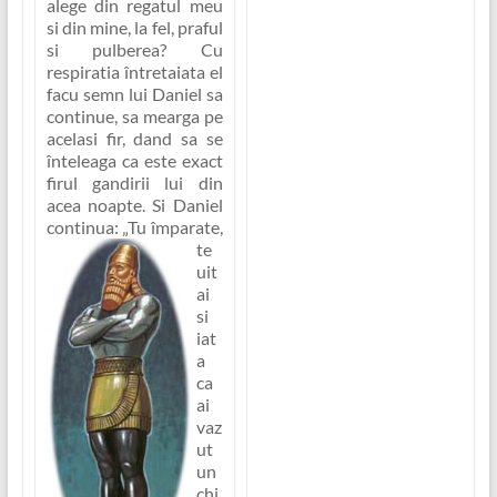
alege din regatul meu
si din mine, la fel, praful
si pulberea? Cu
respiratia întretaiata el
facu semn lui Daniel sa
continue, sa mearga pe
acelasi fir, dand sa se
înteleaga ca este exact
firul gandirii lui din
acea noapte. Si Daniel
continua:
„Tu împarate,
te
uit
ai
si
iat
a
ca
ai
vaz
ut
un
chi