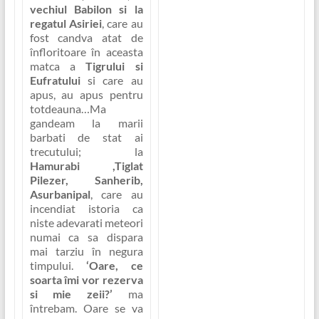
vechiul Babilon si la
regatul Asiriei
, care au
fost candva atat de
înfloritoare în aceasta
matca a
Tigrului si
Eufratului
si care au
apus, au apus pentru
totdeauna…Ma
gandeam la marii
barbati de stat ai
trecutului; la
Hamurabi ,Tiglat
Pilezer, Sanherib,
Asurbanipal
, care au
incendiat istoria ca
niste adevarati meteori
numai ca sa dispara
mai tarziu în negura
timpului.
‘Oare, ce
soarta îmi vor rezerva
si mie zeii?’
ma
întrebam. Oare se va