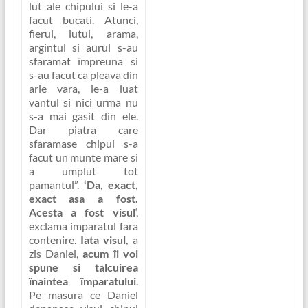
lut ale chipului si le-a
facut bucati. Atunci,
fierul, lutul, arama,
argintul si aurul s-au
sfaramat împreuna si
s-au facut ca pleava din
arie vara, le-a luat
vantul si nici urma nu
s-a mai gasit din ele.
Dar piatra care
sfaramase chipul s-a
facut un munte mare si
a umplut tot
pamantul”
.
‘Da, exact,
exact asa a fost.
Acesta a fost visul
‘,
exclama imparatul fara
contenire.
Iata visul
, a
zis Daniel,
acum îi voi
spune si talcuirea
înaintea împaratului
.
Pe masura ce Daniel