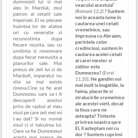
dumnezeii lui si mai
veacului acestuia”
ales în Marduk, zeul
(Romani 12,2)
? Suntem
patron al cetatii sale
noi în aceasta lume în
imperiale. El se plecase
cautarea unei cetati
înaintea lor de atatea
vremelnice, sau
ori cu veneratie si
împreuna cu Abraam,
recunostinta dupa
parintele celor
fiecare reusita, sau cu
credinciosi, suntem în
umilinta si resemnare
cautarea acelei
cetati
dupa fiecar nereusita a
al carei mester si
planurilor sale. Mai
ziditor este
presus de zeii lui si de
Dumnezeu
?
(Evrei
MarduK, imparatul nu
11,10)
. Ne gandim noi
stia sa mai existe
mai mult la bogatiile, la
cineva.Cine sa fie acel
faima, placerile si
Dumnezeu care sa-i fi
stralucirile vremelnice
descoperit acestui
ale acestei vieti, decat
prins de razboi al meu
la Iisus care ne
visul pe care zeii mei mi
asteapta? Tinteste
l-au dat? Si nu numai
privirea noastra spre
visul ci si talcuirea lui.
El, îl asteptam noi cu
Oare sa fie Dumnezeul
dor ? Suntem cuprinsi
acesta mai presus de