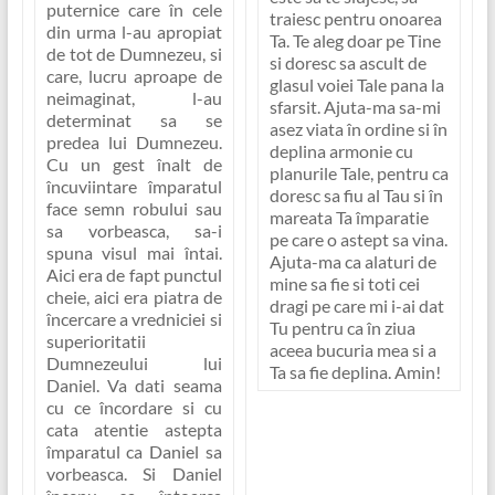
puternice care în cele
traiesc pentru onoarea
din urma l-au apropiat
Ta. Te aleg doar pe Tine
de tot de Dumnezeu, si
si doresc sa ascult de
care, lucru aproape de
glasul voiei Tale pana la
neimaginat, l-au
sfarsit. Ajuta-ma sa-mi
determinat sa se
asez viata în ordine si în
predea lui Dumnezeu.
deplina armonie cu
Cu un gest înalt de
planurile Tale, pentru ca
încuviintare împaratul
doresc sa fiu al Tau si în
face semn robului sau
mareata Ta împaratie
sa vorbeasca, sa-i
pe care o astept sa vina.
spuna visul mai întai.
Ajuta-ma ca alaturi de
Aici era de fapt punctul
mine sa fie si toti cei
cheie, aici era piatra de
dragi pe care mi i-ai dat
încercare a vredniciei si
Tu pentru ca în ziua
superioritatii
aceea bucuria mea si a
Dumnezeului lui
Ta sa fie deplina. Amin!
Daniel. Va dati seama
cu ce încordare si cu
cata atentie astepta
împaratul ca Daniel sa
vorbeasca. Si Daniel