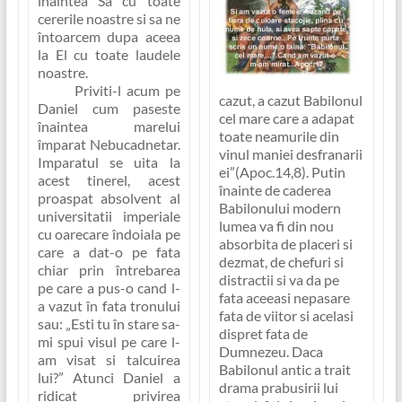
înaintea Sa cu toate
cererile noastre si sa ne
întoarcem dupa aceea
la El cu toate laudele
noastre.
Priviti-l acum pe
cazut, a cazut Babilonul
Daniel cum paseste
cel mare care a adapat
înaintea marelui
toate neamurile din
împarat Nebucadnetar.
vinul maniei desfranarii
Imparatul se uita la
ei”(Apoc.14,8)
. Putin
acest tinerel, acest
înainte de caderea
proaspat absolvent al
Babilonului modern
universitatii imperiale
lumea va fi din nou
cu oarecare îndoiala pe
absorbita de placeri si
care a dat-o pe fata
dezmat, de chefuri si
chiar prin întrebarea
distractii si va da pe
pe care a pus-o cand l-
fata aceeasi nepasare
a vazut în fata tronului
fata de viitor si acelasi
sau:
„Esti tu în stare sa-
dispret fata de
mi spui visul pe care l-
Dumnezeu. Daca
am visat si talcuirea
Babilonul antic a trait
lui?”
Atunci Daniel a
drama prabusirii lui
ridicat privirea