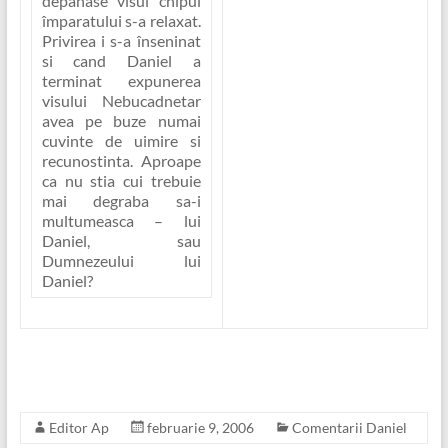
depanase visul chipul
împaratului s-a relaxat.
Privirea i s-a înseninat
si cand Daniel a
terminat expunerea
visului Nebucadnetar
avea pe buze numai
cuvinte de uimire si
recunostinta. Aproape
ca nu stia cui trebuie
mai degraba sa-i
multumeasca – lui
Daniel, sau
Dumnezeului lui
Daniel?
Editor Ap
februarie 9, 2006
Comentarii Daniel