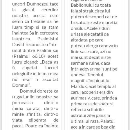
uneori Dumnezeu tace
Babilonului cu toata
la glasul cererilor
fala si stralucirea lui
noastre, acesta este
putem descoperi cat de
semn ca trebuie sa ne
trecatoare este maretia
luam timp si sa stam
omului. Acele ziduri
înaintea Sa în cercetare
uriase ale cetatii de
launtrica. Psalmistul
altadata, pe care
David recunostea într-
puteau alerga candva în
unul dintre Psalmii sai
linie sase care, azi nu
(Psalmul 66,18) acest
mai sunt decat niste
lucru zicand:
„Daca as
sarmane ruine, daca
fi cugetat lucruri
într-adevar mai sunt pe
nelegiuite în inima mea
undeva. Templul
nu m-ar fi ascultat
magnific închinat lui
Domnul”
.
Marduk, acel templu al
Domnul doreste ca
carui acoperis era din
rugaciunile noastre sa
aur masiv, care, prindea
porneasca dintr-o
prima raza de soare si
inima curata, dintr-o
reflecta sclipirile
minte sfintita, dintr-o
astrului zilei pana la
viata eliberata de
ultima lui raza, Palatul
pacat. Poate ca înainte
acela în care se bea din