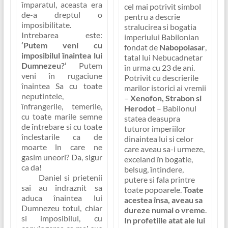
împaratul, aceasta era
cel mai potrivit simbol
de-a dreptul o
pentru a descrie
imposibilitate.
stralucirea si bogatia
Intrebarea este:
imperiului Babilonian
‘Putem veni cu
fondat de
Nabopolasar
,
imposibilul înaintea lui
tatal lui Nebucadnetar
Dumnezeu?’
Putem
în urma cu 23 de ani.
veni în rugaciune
Potrivit cu descrierile
înaintea Sa cu toate
marilor istorici ai vremii
neputintele,
–
Xenofon, Strabon si
înfrangerile, temerile,
Herodot
– Babilonul
cu toate marile semne
statea deasupra
de întrebare si cu toate
tuturor imperiilor
înclestarile ca de
dinaintea lui si celor
moarte în care ne
care aveau sa-i urmeze,
gasim uneori? Da, sigur
exceland în bogatie,
ca da!
belsug, întindere,
Daniel si prietenii
putere si fala printre
sai au îndraznit sa
toate popoarele.
Toate
aduca înaintea lui
acestea însa, aveau sa
Dumnezeu totul, chiar
dureze numai o vreme
.
si imposibilul, cu
In profetiile atat ale lui