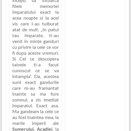
începu sa întoarca
filele memoriei
împaratului exact la
acea noapte si la acel
vis care l-au tulburat
atat de mult.
„In patul
tau împarate, ti-au
venit în minte ganduri
cu privire la cele ce vor
fi dupa aceste vremuri.
Si Cel ce descopera
tainele ti-a facut
cunoscut ce se va
întampla”
. Da, acestea
sunt exact gandurile
care m-au framantat
înainte sa ma fure
somnul, a zis imediat
împaratul. Exact asa.
Ma gandeam la cele ce
au fost înaintea mea, la
marile imperii ale
Sumerului, Acadiei
, la