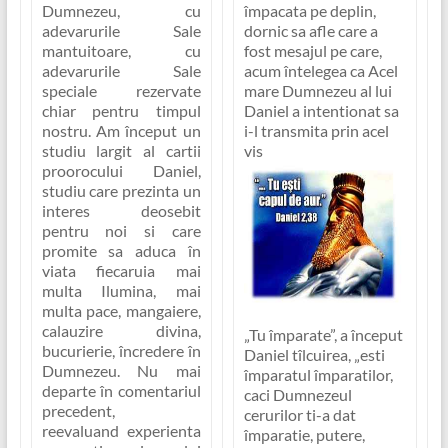
Dumnezeu, cu
împacata pe deplin,
adevarurile Sale
dornic sa afle care a
mantuitoare, cu
fost mesajul pe care,
adevarurile Sale
acum întelegea ca Acel
speciale rezervate
mare Dumnezeu al lui
chiar pentru timpul
Daniel a intentionat sa
nostru. Am început un
i-l transmita prin acel
studiu largit al cartii
vis
proorocului Daniel,
studiu care prezinta un
interes deosebit
pentru noi si care
promite sa aduca în
viata fiecaruia mai
multa Ilumina, mai
multa pace, mangaiere,
calauzire divina,
„Tu împarate”
, a început
bucurierie, încredere în
Daniel tîlcuirea, „esti
Dumnezeu. Nu mai
împaratul împaratilor,
departe în comentariul
caci Dumnezeul
precedent,
cerurilor ti-a dat
reevaluand experienta
împaratie, putere,