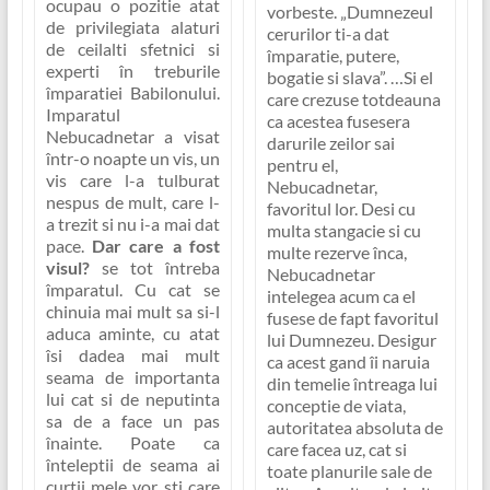
ocupau o pozitie atat
vorbeste.
„Dumnezeul
de privilegiata alaturi
cerurilor ti-a dat
de ceilalti sfetnici si
împaratie, putere,
experti în treburile
bogatie si slava”
. …Si el
împaratiei Babilonului.
care crezuse totdeauna
Imparatul
ca acestea fusesera
Nebucadnetar a visat
darurile zeilor sai
într-o noapte un vis, un
pentru el,
vis care l-a tulburat
Nebucadnetar,
nespus de mult, care l-
favoritul lor. Desi cu
a trezit si nu i-a mai dat
multa stangacie si cu
pace.
Dar care a fost
multe rezerve înca,
visul?
se tot întreba
Nebucadnetar
împaratul. Cu cat se
intelegea acum ca el
chinuia mai mult sa si-l
fusese de fapt favoritul
aduca aminte, cu atat
lui Dumnezeu. Desigur
îsi dadea mai mult
ca acest gand îi naruia
seama de importanta
din temelie întreaga lui
lui cat si de neputinta
conceptie de viata,
sa de a face un pas
autoritatea absoluta de
înainte. Poate ca
care facea uz, cat si
înteleptii de seama ai
toate planurile sale de
curtii mele vor sti care