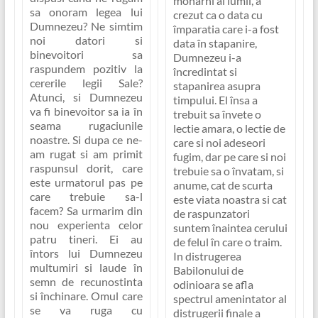
monarhi ai lumii, a
sa onoram legea lui
crezut ca o data cu
Dumnezeu? Ne simtim
împaratia care i-a fost
noi datori si
data în stapanire,
binevoitori sa
Dumnezeu i-a
raspundem pozitiv la
încredintat si
cererile legii Sale?
stapanirea asupra
Atunci, si Dumnezeu
timpului. El însa a
va fi binevoitor sa ia în
trebuit sa învete
o
seama rugaciunile
lectie amara
, o lectie de
noastre. Si dupa ce ne-
care si noi adeseori
am rugat si am primit
fugim, dar pe care si noi
raspunsul dorit, care
trebuie sa o învatam, si
este urmatorul pas pe
anume,
cat de scurta
care trebuie sa-l
este viata noastra si cat
facem? Sa urmarim din
de raspunzatori
nou experienta celor
suntem înaintea cerului
patru tineri. Ei au
de felul în care o traim
.
întors lui Dumnezeu
In distrugerea
multumiri si laude în
Babilonului de
semn de recunostinta
odinioara se afla
si închinare. Omul care
spectrul amenintator al
se va ruga cu
distrugerii finale a