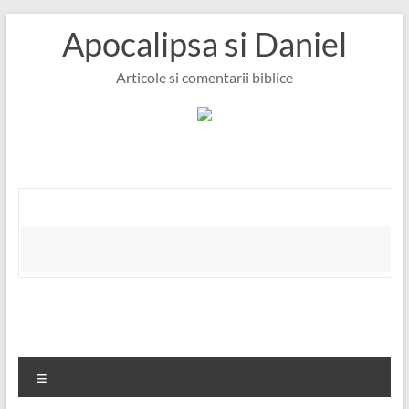
Skip
Apocalipsa si Daniel
to
content
Articole si comentarii biblice
Meniu