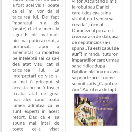
viitor. Ascultand uimit
a fost acel vis si poate
la robul sau Daniel
ca ei îmi vor da si
care-i dezlega taina
talcuirea lui. De fapt
visului, nu-i venea sa
împaratul n-a zis
creada.’ „tocmai
‘poate’, ci el a mers la
Dumnezeul pe care-L
sigur. El, nici mai mult
crezuse asa de slab, asa
nici mai putin a cerut, a
de neputincios sa-i
poruncit, apoi a
spuna „
Tu esti capul de
amenintat cu moartea
aur”!
In randul tuturor
pe înteleptii sai ca sa-i
împaratiilor care urmau
dea atat visul cat si
sa se ridice dupa
talcuirea lui. La
Babilon niciuna nu avea
interpretari de vise s-
sa poarte acest nume
ar mai fi priceput si
semnificativ
„Capul de
aceasta nu ar fi fost o
Aur”
.
Aurul era de fapt
treaba atat de grea,
mai ales cand toata
lumea admitea ca ei
sunt experti în acest
resort. Dar, ca ei sa
spuna mai întai de
toate ce-a visat