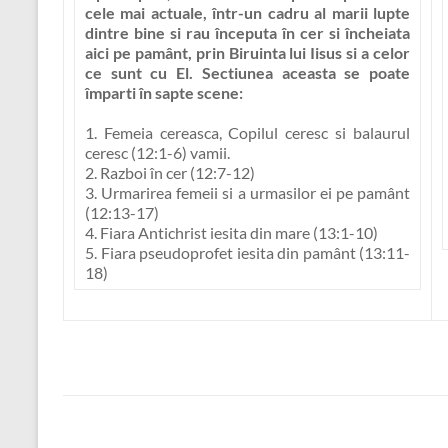
cele mai actuale, într-un cadru al marii lupte
dintre bine si rau începuta în cer si încheiata
aici pe pamânt, prin Biruinta lui Iisus si a celor
ce sunt cu El. Sectiunea aceasta se poate
împarti în sapte scene:
1. Femeia cereasca, Copilul ceresc si balaurul
ceresc (12:1-6) vamii.
2. Razboi în cer (12:7-12)
3. Urmarirea femeii si a urmasilor ei pe pamânt
(12:13-17)
4. Fiara Antichrist iesita din mare (13:1-10)
5. Fiara pseudoprofet iesita din pamânt (13:11-
18)