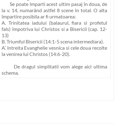
Se poate împarti acest ultim pasaj în doua, de
la v. 14, numarând astfel 8 scene în total. O alta
împartire posibila ar fi urmatoarea:
A. Trinitatea iadului (balaurul, fiara si profetul
fals) împotriva lui Christos si a Bisericii (cap. 12-
13)
B. Triumful Bisericii (14:1-5 scena intermediara).
A’. întreita Evanghelie vesnica si cele doua recolte
la venirea lui Christos (14:6-20).
De dragul simplitatii vom alege aici ultima
schema.