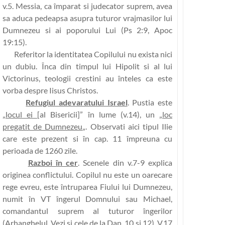
v.5. Messia, ca împarat si judecator suprem, avea
sa aduca pedeapsa asupra tuturor vrajmasilor lui
Dumnezeu si ai poporului Lui (Ps 2:9, Apoc
19:15).
Referitor la identitatea Copilului nu exista nici
un dubiu. Înca din timpul lui Hipolit si al lui
Victorinus, teologii crestini au înteles ca este
vorba despre Iisus Christos.
Refugiul adevaratului Israel
. Pustia este
„
locul ei
[al Bisericii]” în lume (v.14), un „
loc
pregatit de Dumnezeu
„. Observati aici tipul Ilie
care este prezent si în cap. 11 împreuna cu
perioada de 1260 zile.
Razboi în cer
. Scenele din v.7-9 explica
originea conflictului. Copilul nu este un oarecare
rege evreu, este întruparea Fiului lui Dumnezeu,
numit în VT îngerul Domnului sau Michael,
comandantul suprem al tuturor îngerilor
(Arhanghelul. Vezi si cele de la Dan. 10 si 12). V.17