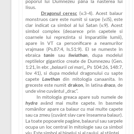
poporul lui Dumnezeu pâna la nasterea lui
Iisus.
Dragonul ceresc
(v.3-4). Acest balaur
monstruos care este numit si sarpe (v.lS), este
clar indicat ca simbol al lui Satan (v.9). Acest
simbol complex (deoarece prin capetele si
coarnele lui reprezinta si împaratiile lumii),
apare în VT ca personificare a neamurilor
vrajmase (Ps.87:4, Is.51:9). El se numeste în
ebraica
tanin
sau
liwiathan
, dupa modelul
reptilelor gigantice create de Dumnezeu (Gen.
1:21, în ebr. „
balaurii cei mari
„, Ps 104:26, 148:7,
Iov 41), si dupa modelul dragonului cu sapte
capete
Lawthan
din mitologia canaanita. In
greceste este numit
drakon
, în latina
draco
, de
unde vine cuvântul „drac”.
In mitologia greaca apare sub numele de
hydra
având mai multe capete. In basmele
românilor apare ca balaur cu mai multe capete
sau ca zmeu (cuvânt slav care înseamna balaur).
La toate popoarele pagâne, balaurul sau sarpele
ocupa un loc central în mitologie sau ca simbol
viu. Este simbol al binelui si al raului, al stiintei…