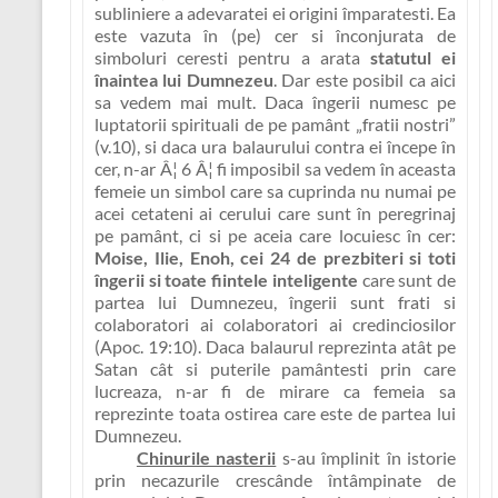
subliniere a adevaratei ei origini împaratesti. Ea
este vazuta în (pe) cer si înconjurata de
simboluri ceresti pentru a arata
statutul ei
înaintea lui Dumnezeu
. Dar este posibil ca aici
sa vedem mai mult. Daca îngerii numesc pe
luptatorii spirituali de pe pamânt „fratii nostri”
(v.10), si daca ura balaurului contra ei începe în
cer, n-ar Â¦ 6 Â¦ fi imposibil sa vedem în aceasta
femeie un simbol care sa cuprinda nu numai pe
acei cetateni ai cerului care sunt în peregrinaj
pe pamânt, ci si pe aceia care locuiesc în cer:
Moise, Ilie, Enoh, cei 24 de prezbiteri si toti
îngerii si toate fiintele inteligente
care sunt de
partea lui Dumnezeu, îngerii sunt frati si
colaboratori ai colaboratori ai credinciosilor
(Apoc. 19:10). Daca balaurul reprezinta atât pe
Satan cât si puterile pamântesti prin care
lucreaza, n-ar fi de mirare ca femeia sa
reprezinte toata ostirea care este de partea lui
Dumnezeu.
Chinurile nasterii
s-au împlinit în istorie
prin necazurile crescânde întâmpinate de