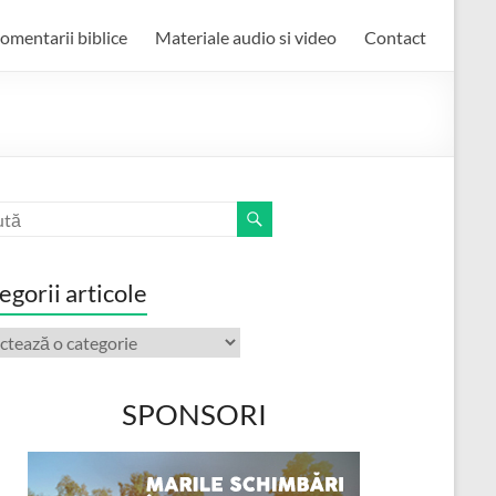
omentarii biblice
Materiale audio si video
Contact
egorii articole
orii
ole
SPONSORI