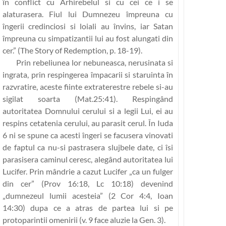
în conflict cu Arhirebelul si cu cei ce i se
alaturasera. Fiul lui Dumnezeu împreuna cu
îngerii credinciosi si loiali au învins, iar Satan
împreuna cu simpatizantii lui au fost alungati din
cer.” (The Story of Redemption, p. 18-19).
Prin rebeliunea lor nebuneasca, nerusinata si
ingrata, prin respingerea împacarii si staruinta în
razvratire, aceste fiinte extraterestre rebele si-au
sigilat soarta (Mat.25:41). Respingând
autoritatea Domnului cerului si a legii Lui, ei au
respins cetatenia cerului, au parasit cerul. În Iuda
6 ni se spune ca acesti îngeri se facusera vinovati
de faptul ca nu-si pastrasera slujbele date, ci îsi
parasisera caminul ceresc, alegând autoritatea lui
Lucifer. Prin mândrie a cazut Lucifer „
ca un fulger
din cer
” (Prov 16:18, Lc 10:18) devenind
„
dumnezeul lumii acesteia
” (2 Cor 4:4, Ioan
14:30) dupa ce a atras de partea lui si pe
protoparintii omenirii (v. 9 face aluzie la Gen. 3).