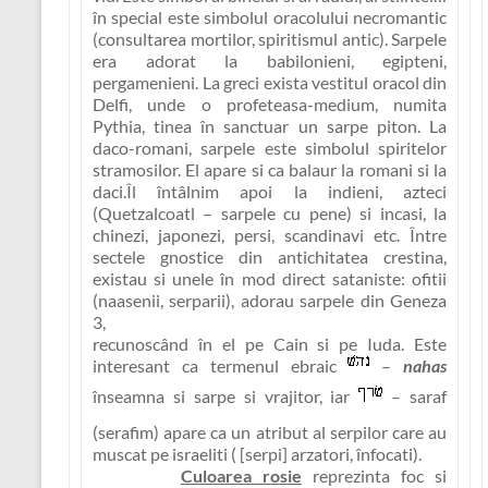
în special este simbolul oracolului necromantic
(consultarea mortilor, spiritismul antic). Sarpele
era adorat la babilonieni, egipteni,
pergamenieni. La greci exista vestitul oracol din
Delfi, unde o profeteasa-medium, numita
Pythia, tinea în sanctuar un sarpe piton. La
daco-romani, sarpele este simbolul spiritelor
stramosilor. El apare si ca balaur la romani si la
daci.Îl întâlnim apoi la indieni, azteci
(Quetzalcoatl – sarpele cu pene) si incasi, la
chinezi, japonezi, persi, scandinavi etc. Între
sectele gnostice din antichitatea crestina,
existau si unele în mod direct sataniste: ofitii
(naasenii, serparii), adorau sarpele din Geneza
3,
recunoscând în el pe Cain si pe Iuda. Este
interesant ca termenul ebraic
–
nahas
înseamna si sarpe si vrajitor, iar
– saraf
(serafim) apare ca un atribut al serpilor care au
muscat pe israeliti ( [serpi] arzatori, înfocati).
Culoarea rosie
reprezinta foc si