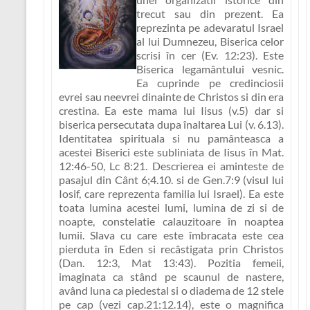
trecut sau din prezent. Ea
reprezinta pe
adevaratul Israel
al lui Dumnezeu, Biserica celor
scrisi în cer
(Ev. 12:23). Este
Biserica legamântului vesnic.
Ea cuprinde pe credinciosii
evrei sau neevrei dinainte de Christos si din era
crestina. Ea este mama lui Iisus (v.5) dar si
biserica persecutata dupa înaltarea Lui (v. 6.13).
Identitatea spirituala si nu pamânteasca a
acestei Biserici este subliniata de Iisus în Mat.
12:46-50, Lc 8:21. Descrierea ei aminteste de
pasajul din Cânt 6;4.10. si de Gen.7:9 (visul lui
Iosif, care reprezenta familia lui Israel). Ea este
toata lumina acestei lumi, lumina de zi si de
noapte, constelatie calauzitoare în noaptea
lumii. Slava cu care este îmbracata este cea
pierduta în Eden si recâstigata prin Christos
(Dan. 12:3, Mat 13:43). Pozitia femeii,
imaginata ca stând pe scaunul de nastere,
având luna ca piedestal si o diadema de 12 stele
pe cap (vezi cap.21:12.14), este o magnifica