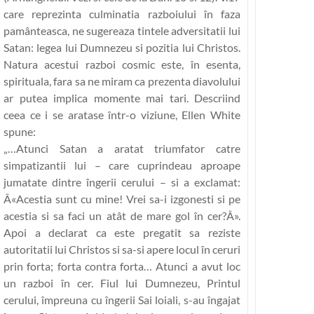
care reprezinta culminatia razboiului în faza
pamânteasca, ne sugereaza tintele adversitatii lui
Satan: legea lui Dumnezeu si pozitia lui Christos.
Natura acestui razboi cosmic este, în esenta,
spirituala, fara sa ne miram ca prezenta diavolului
ar putea implica momente mai tari. Descriind
ceea ce i se aratase într-o viziune, Ellen White
spune:
„…Atunci Satan a aratat triumfator catre
simpatizantii lui – care cuprindeau aproape
jumatate dintre îngerii cerului – si a exclamat:
Â«Acestia sunt cu mine! Vrei sa-i izgonesti si pe
acestia si sa faci un atât de mare gol în cer?Â».
Apoi a declarat ca este pregatit sa reziste
autoritatii lui Christos si sa-si apere locul în ceruri
prin forta; forta contra forta… Atunci a avut loc
un razboi în cer. Fiul lui Dumnezeu, Printul
cerului, împreuna cu îngerii Sai loiali, s-au îngajat