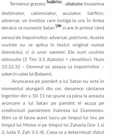
Termenul grecesc
–
diabolos
înseamna
dezbinator, calomniator, acuzator, bârfitor,
adversar, un invidios care instiga la ura. În limba
ebraica se numeste Satan
si are în primul rând
sensul de împotrivitor, adversar, potrivnic. Aceste
cuvinte nu se aplica în textul original numai
diavolului, ci si unor oameni. Ele sunt cuvinte
obisnuite (2 Tim 3:3 diaboloi = clevetitori; Num
22:22.32 – Domnul se aseaza ca împotrivitor –
satan în calea lui Balaam
).
Aruncarea pe pamânt a lui Satan nu este în
momentul alungarii din cer, deoarece cântarea
îngerilor din v. 10-11 ne spune ca pâna la aceasta
aruncare a lui Satan pe pamânt el acuza pe
credinciosii pamânteni înaintea lui Dumnezeu.
Stim ca el facea acest lucru pe timpul lui Iov, pe
timpul lui Moise si pe timpul lui Zaharia (Iov 1 si
2, Iuda 9, Zah 3:1-4). Ceea ce a determinat sfatul