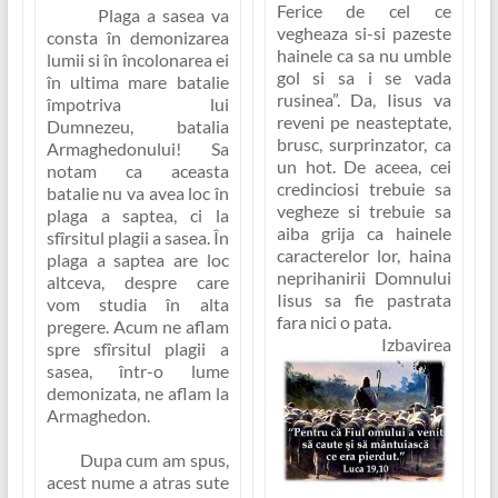
Ferice de cel ce
Plaga a sasea va
vegheaza si-si pazeste
consta în demonizarea
hainele ca sa nu umble
lumii si în încolonarea ei
gol si sa i se vada
în ultima mare batalie
rusinea”
. Da, Iisus va
împotriva lui
reveni pe neasteptate,
Dumnezeu, batalia
brusc, surprinzator, ca
Armaghedonului! Sa
un hot. De aceea, cei
notam ca aceasta
credinciosi trebuie sa
batalie nu va avea loc în
vegheze si trebuie sa
plaga a saptea, ci la
aiba grija ca hainele
sfîrsitul plagii a sasea. În
caracterelor lor, haina
plaga a saptea are loc
neprihanirii Domnului
altceva, despre care
Iisus sa fie pastrata
vom studia în alta
fara nici o pata.
pregere. Acum ne aflam
Izbavirea
spre sfîrsitul plagii a
sasea, într-o lume
demonizata, ne aflam la
Armaghedon.
Dupa cum am spus,
acest nume a atras sute