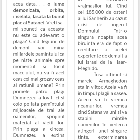
acea data. . .
o lume
vrajmasilor lui. Cînd
demonizata, orbita,
cei 185.000 de osteni
înselata, lasata la bunul
ai lui Sanherib au cazut
plac al Satanei
. Vreti sa-
ucisi de îngerul
mi spuneti ca aceasta
Domnului într-o
nu este cu adevarat o
singura noapte acea
plaga? Cînd legiuni de
biruinta era de fapt o
demoni vor mîna
reeditare a acelei
miliardele pamîntului ca
experiente de demult a
pe niste animale spre
lui Israel de la Haar-
momentul si locul
Meghido.
macelului, nu va fi acel
Însa ultimul si
ceas cel mai grozav ceas
marele Armaghedon
al ratiunii umane? Prin
sta în viitor. Acela va fi
primele patru plagi
în timpul plagii a sasea.
Dumnezeu a lovit ici si
Aceea va fi vremea
colo pe fata pamîntului
neamurilor, vremea
mijloacele de trai ale
cînd Satana va uni si va
oamenilor, sprijinul
stapîni mintile
material al vietii lor.
oamenilor în vederea
Prin plaga a cincea,
atingerii unei singure
Dumnezeu a extins
tinte, exterminarea