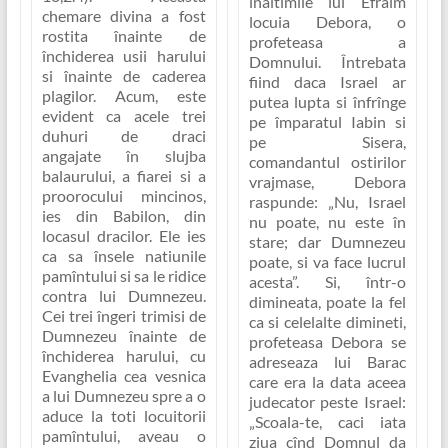
înaltimile lui Efraim
chemare divina a fost
locuia Debora, o
rostita înainte de
profeteasa a
închiderea usii harului
Domnului. Întrebata
si înainte de caderea
fiind daca Israel ar
plagilor. Acum, este
putea lupta si înfrînge
evident ca acele trei
pe împaratul Iabin si
duhuri de draci
pe Sisera,
angajate în slujba
comandantul ostirilor
balaurului, a fiarei si a
vrajmase, Debora
proorocului mincinos,
raspunde:
„Nu, Israel
ies din Babilon, din
nu poate, nu este în
locasul dracilor. Ele ies
stare; dar Dumnezeu
ca sa însele natiunile
poate, si va face lucrul
pamîntului si sa le ridice
acesta”
. Si, într-o
contra lui Dumnezeu.
dimineata, poate la fel
Cei trei îngeri trimisi de
ca si celelalte dimineti,
Dumnezeu înainte de
profeteasa Debora se
închiderea harului, cu
adreseaza lui Barac
Evanghelia cea vesnica
care era la data aceea
a lui Dumnezeu spre a o
judecator peste Israel:
aduce la toti locuitorii
„Scoala-te, caci iata
pamîntului, aveau o
ziua cînd Domnul da