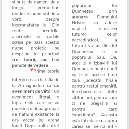
si sute de oameni de-a
poporului lui
lungul vremurilor,
Dumnezeu prin
dîndu-le îndemnul de a
aratarea Domnului
vorbi despre
Hristos va aduce
însemnatatea lui. Din
implicit nimicirea
toate predicile,
tuturor celor
articolele si cartile
necredinciosi, a
scrise pe baza acestui
tuturor vrajmasilor lui
nume profetic, se
Dumnezeu si ai
desprind în principal
poporului Sau. Da,
trei teorii, sau trei
acea zi a izbavirii lui
puncte de vedere
.
Dumnezeu pentru unii
Prima teorie
va fi în acelasi timp
interpreteaza batalia de
ziua judecatii finale
la Armaghedon ca
un
pentru restul omenirii,
eveniment de viitor
, un
întrebarea este, iubite
eveniment literal, o
cititor,
noi, pentru care
lupta reala care se va
zi ne pregatim si
duce între doua grupari
pentru care
de natiuni existente la
experienta?
Aceasta
ora aceea pe arena
este întrebarea asupra
lumii. Dupa unii autori
careia se merita într-