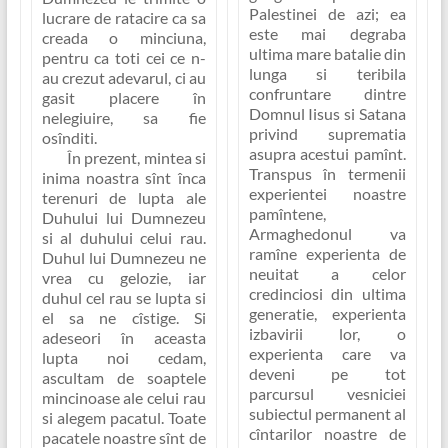
Palestinei de azi; ea
lucrare de ratacire ca sa
este mai degraba
creada o minciuna,
ultima mare batalie din
pentru ca toti cei ce n-
lunga si teribila
au crezut adevarul, ci au
confruntare dintre
gasit placere în
Domnul Iisus si Satana
nelegiuire, sa fie
privind suprematia
osînditi.
asupra acestui pamînt.
În prezent, mintea si
Transpus în termenii
inima noastra sînt înca
experientei noastre
terenuri de lupta ale
pamîntene,
Duhului lui Dumnezeu
Armaghedonul va
si al duhului celui rau.
ramîne experienta de
Duhul lui Dumnezeu ne
neuitat a celor
vrea cu gelozie, iar
credinciosi din ultima
duhul cel rau se lupta si
generatie, experienta
el sa ne cîstige.
Si
izbavirii lor, o
adeseori în aceasta
experienta care va
lupta noi cedam,
deveni pe tot
ascultam de soaptele
parcursul vesniciei
mincinoase ale celui rau
subiectul permanent al
si alegem pacatul.
Toate
cîntarilor noastre de
pacatele noastre sînt de