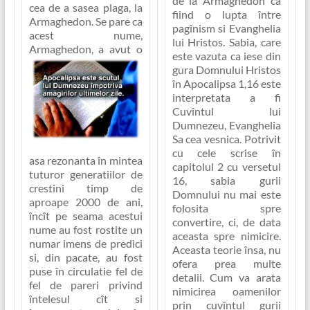
de la Armaghedon ca
cea de a sasea plaga, la
fiind o lupta între
Armaghedon. Se pare ca
pagînism si Evanghelia
acest nume,
lui Hristos. Sabia, care
Armaghedon,
a avut o
este vazuta ca iese din
gura Domnului Hristos
în Apocalipsa 1,16 este
interpretata a fi
Cuvîntul lui
Dumnezeu, Evanghelia
Sa cea vesnica. Potrivit
cu cele scrise în
asa rezonanta în mintea
capitolul 2 cu versetul
tuturor generatiilor de
16, sabia gurii
crestini timp de
Domnului nu mai este
aproape 2000 de ani,
folosita spre
încît pe seama acestui
convertire, ci, de data
nume au fost rostite un
aceasta spre nimicire.
numar imens de predici
Aceasta teorie însa, nu
si, din pacate, au fost
ofera prea multe
puse în circulatie fel de
detalii. Cum va arata
fel de pareri privind
nimicirea oamenilor
întelesul cît si
prin cuvîntul gurii