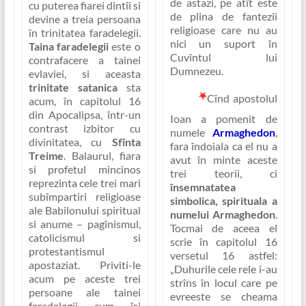
de astazi, pe atît este
cu puterea fiarei dintîi si
de plina de fantezii
devine a treia persoana
religioase care nu au
în trinitatea faradelegii.
nici un suport în
Taina faradelegii
este o
Cuvîntul lui
contrafacere a tainei
Dumnezeu.
evlaviei, si aceasta
trinitate satanica
sta
Cînd apostolul
acum, în capitolul 16
din Apocalipsa, într-un
Ioan a pomenit de
contrast izbitor cu
numele
Armaghedon
,
divinitatea, cu
Sfînta
fara îndoiala ca el nu a
Treime
. Balaurul, fiara
avut în minte aceste
si profetul mincinos
trei teorii, ci
reprezinta cele trei mari
însemnatatea
subîmpartiri religioase
simbolica, spirituala a
ale Babilonului spiritual
numelui Armaghedon
.
si anume –
pagînismul,
Tocmai de aceea el
catolicismul si
scrie în capitolul 16
protestantismul
versetul 16 astfel:
apostaziat.
Priviti-le
„Duhurile cele rele i-au
acum pe aceste trei
strîns în locul care pe
persoane ale tainei
evreeste se cheama
faradelegii cum îsi