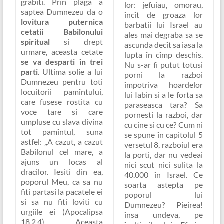
grabiti. Prin plaga a
lor: jefuiau, omorau,
saptea Dumnezeu da o
încît de groaza lor
lovitura puternica
barbatii lui Israel au
cetatii Babilonului
ales mai degraba sa se
spiritual
si drept
ascunda decît sa iasa la
urmare, aceasta cetate
lupta în cîmp deschis.
se va desparti în trei
Nu s-ar fi putut totusi
parti
. Ultima solie a lui
porni la razboi
Dumnezeu pentru toti
împotriva hoardelor
locuitorii pamîntului,
lui Iabin si a le forta sa
care fusese rostita cu
paraseasca tara? Sa
voce tare si care
pornesti la razboi, dar
umpluse cu slava divina
cu cine si cu ce? Cum ni
tot pamîntul, suna
se spune în capitolul 5
astfel:
„A cazut, a cazut
versetul 8, razboiul era
Babilonul cel mare, a
la porti, dar nu vedeai
ajuns un locas al
nici scut nici sulita la
dracilor. Iesiti din ea,
40.000 în Israel. Ce
poporul Meu, ca sa nu
soarta astepta pe
fiti partasi la pacatele ei
poporul lui
si sa nu fiti loviti cu
Dumnezeu? Pieirea!
urgiile ei
(Apocalipsa
însa undeva, pe
18,2.4). Aceasta