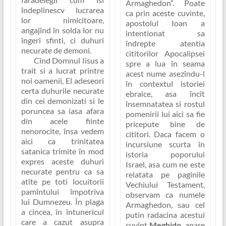
Armaghedon”
. Poate
îndeplinescv lucrarea
ca prin aceste cuvinte,
lor nimicitoare,
apostolul Ioan a
angajînd în solda lor nu
intentionat sa
îngeri sfinti, ci duhuri
îndrepte atentia
necurate de demoni.
cititorilor Apocalipsei
Cînd Domnul Iisus a
spre a lua în seama
trait si a lucrat printre
acest nume asezîndu-l
noi oamenii, El adeseori
în contextul istoriei
certa duhurile necurate
ebraice, asa încît
din cei demonizati si le
însemnatatea si rostul
poruncea sa iasa afara
pomenirii lui aici sa fie
din acele fiinte
pricepute bine de
nenorocite, însa vedem
cititori. Daca facem o
aici ca trinitatea
incursiune scurta în
satanica trimite în mod
istoria poporului
expres aceste duhuri
Israel, asa cum ne este
necurate pentru ca sa
relatata pe paginile
atîte pe toti locuitorii
Vechiului Testament,
pamîntului împotriva
observam ca numele
lui Dumnezeu. În plaga
Armaghedon, sau cel
a cincea, în întunericul
putin radacina acestui
care a cazut asupra
cuvînt
Meghido
, apare