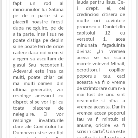
lauda pentru Iisus. Ce-
fapt un rod al
i drept, ei, cei
minciuniulor lui Satana
credinciosi citisera de
pe de o parte si a
multe ori cuvintele
placerii noastre firesti
proorocului Daniel din
dupa nelegiuire, pe de
capitolul 12 cu
alta parte
. Însa Iisus ne
versetul 1, acea
poate cîstiga pe deplin
minunata fagaduinta
si ne poate feri de orice
divina:
„În vremea
cadere daca noi vrem si
aceea se va scula
alegem sa ascultam de
marele voievod Mihail,
glasul Sau necontenit.
ocrotitorul copiilor
Adevarul este însa ca
poporului tau, caci
multi, poate chiar cei
aceasta va fi o vreme
mai multi oameni din
de strîmtorare cum n-a
ultima generatie, vor
mai fost de cînd sînt
respinge adevarul cu
neamurile si pîna la
dispret si
se vor lipi cu
vremea aceasta. Dar în
toata placerea de
vremea aceea poporul
nelegiuire
. Ei vor
tau va fi mîntuit si
respinge învataturile
anume, oricine va fi
clare ale Cuvîntului lui
scris în carte”
. Una este
Dumnezeu si se vor lipi
sa citesti si alta este sa