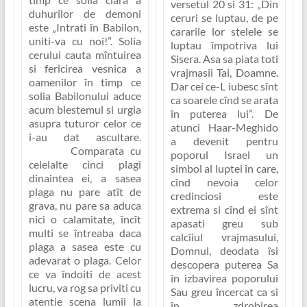
versetul 20 si 31:
„Din
duhurilor de demoni
ceruri se luptau, de pe
este
„Intrati în Babilon,
cararile lor stelele se
uniti-va cu noi!”
. Solia
luptau împotriva lui
cerului cauta mîntuirea
Sisera. Asa sa piata toti
si fericirea vesnica a
vrajmasii Tai, Doamne.
oamenilor în timp ce
Dar cei ce-L iubesc sînt
solia Babilonului aduce
ca soarele cînd se arata
acum blestemul si urgia
în puterea lui”.
De
asupra tuturor celor ce
atunci Haar-Meghido
i-au dat ascultare.
a devenit pentru
Comparata cu
poporul Israel un
celelalte cinci plagi
simbol al luptei în care,
dinaintea ei, a sasea
cînd nevoia celor
plaga nu pare atît de
credinciosi este
grava, nu pare sa aduca
extrema si cînd ei sînt
nici o calamitate, încît
apasati greu sub
multi se întreaba daca
calcîiul vrajmasului,
plaga a sasea este cu
Domnul, deodata îsi
adevarat o plaga. Celor
descopera puterea Sa
ce va îndoiti de acest
în izbavirea poporului
lucru, va rog sa priviti cu
Sau greu încercat ca si
atentie scena lumii la
în zdrobirea