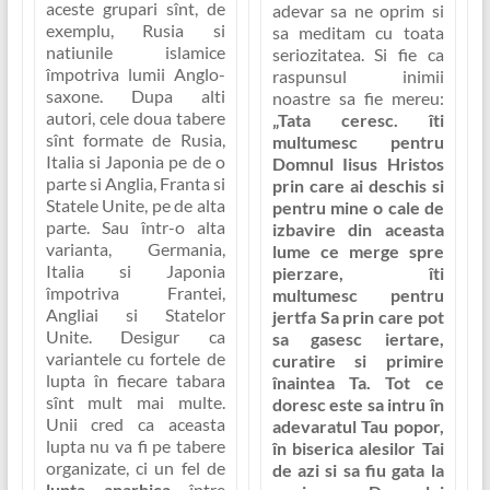
aceste grupari sînt, de
adevar sa ne oprim si
exemplu, Rusia si
sa meditam cu toata
natiunile islamice
seriozitatea. Si fie ca
împotriva lumii Anglo-
raspunsul inimii
saxone. Dupa alti
noastre sa fie mereu:
autori, cele doua tabere
„Tata ceresc. îti
sînt formate de Rusia,
multumesc pentru
Italia si Japonia pe de o
Domnul Iisus Hristos
parte si Anglia, Franta si
prin care ai deschis si
Statele Unite, pe de alta
pentru mine o cale de
parte. Sau într-o alta
izbavire din aceasta
varianta, Germania,
lume ce merge spre
Italia si Japonia
pierzare, îti
împotriva Frantei,
multumesc pentru
Angliai si Statelor
jertfa Sa prin care pot
Unite. Desigur ca
sa gasesc iertare,
variantele cu fortele de
curatire si primire
lupta în fiecare tabara
înaintea Ta. Tot ce
sînt mult mai multe.
doresc este sa intru în
Unii cred ca aceasta
adevaratul Tau popor,
lupta nu va fi pe tabere
în biserica alesilor Tai
organizate, ci un fel de
de azi si sa fiu gata la
lupta anarhica
între