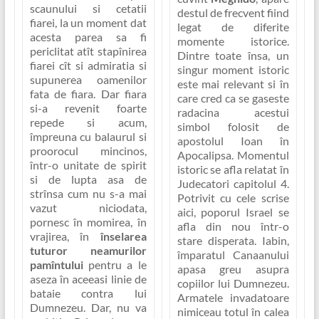
scaunului si cetatii
destul de frecvent fiind
fiarei, la un moment dat
legat de diferite
acesta parea sa fi
momente istorice.
periclitat atît stapînirea
Dintre toate însa, un
fiarei cît si admiratia si
singur moment istoric
supunerea oamenilor
este mai relevant si în
fata de fiara. Dar fiara
care cred ca se gaseste
si-a revenit foarte
radacina acestui
repede si acum,
simbol folosit de
împreuna cu balaurul si
apostolul Ioan în
proorocul mincinos,
Apocalipsa. Momentul
într-o unitate de spirit
istoric se afla relatat în
si de lupta asa de
Judecatori capitolul 4.
strînsa cum nu s-a mai
Potrivit cu cele scrise
vazut niciodata,
aici, poporul Israel se
pornesc în momirea, în
afla din nou într-o
vrajirea, în
înselarea
stare disperata. Iabin,
tuturor neamurilor
împaratul Canaanului
pamîntului
pentru a le
apasa greu asupra
aseza în aceeasi linie de
copiilor lui Dumnezeu.
bataie contra lui
Armatele invadatoare
Dumnezeu. Dar, nu va
nimiceau totul în calea