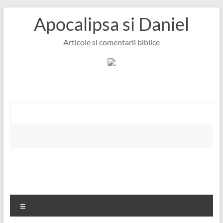
Skip
Apocalipsa si Daniel
to
content
Articole si comentarii biblice
Meniu