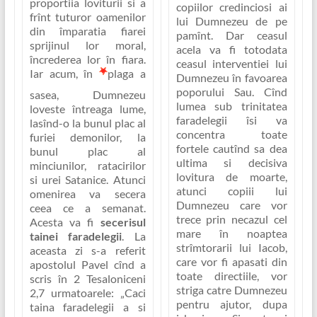
proportiia loviturii si a
copiilor credinciosi ai
frînt tuturor oamenilor
lui Dumnezeu de pe
din împaratia fiarei
pamînt. Dar ceasul
sprijinul lor moral,
acela va fi totodata
încrederea lor în fiara.
ceasul interventiei lui
Iar acum, în
plaga a
Dumnezeu în favoarea
poporului Sau. Cînd
sasea, Dumnezeu
lumea sub trinitatea
loveste întreaga lume,
faradelegii îsi va
lasînd-o la bunul plac al
concentra toate
furiei demonilor, la
fortele cautînd sa dea
bunul plac al
ultima si decisiva
minciunilor, ratacirilor
lovitura de moarte,
si urei Satanice. Atunci
atunci copiii lui
omenirea va secera
Dumnezeu care vor
ceea ce a semanat.
trece prin necazul cel
Acesta va fi
secerisul
mare în noaptea
tainei faradelegii
. La
strîmtorarii lui Iacob,
aceasta zi s-a referit
care vor fi apasati din
apostolul Pavel cînd a
toate directiile, vor
scris în 2 Tesaloniceni
striga catre Dumnezeu
2,7 urmatoarele:
„Caci
pentru ajutor, dupa
taina faradelegii a si