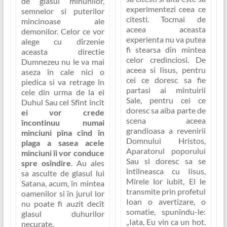
de glasul minunilor,
experimentezi ceea ce
semnelor si puterilor
citesti. Tocmai de
mincinoase ale
aceea aceasta
demonilor. Celor ce vor
experienta nu va putea
alege cu dîrzenie
fi stearsa din mintea
aceasta directie
celor credinciosi. De
Dumnezeu nu le va mai
aceea si Iisus, pentru
aseza în cale nici o
cei ce doresc sa fie
piedica si va retrage în
partasi ai mîntuirii
cele din urma de la ei
Sale, pentru cei ce
Duhul Sau cel Sfînt încît
doresc sa aiba parte de
ei vor crede
scena aceea
încontinuu numai
grandioasa a revenirii
minciuni pîna cînd în
Domnului Hristos,
plaga a sasea acele
Aparatorul poporului
minciuni îi vor conduce
Sau si doresc sa se
spre osîndire
. Au ales
întîlneasca cu Iisus,
sa asculte de glasul lui
Mirele lor iubit, El le
Satana, acum, în mintea
transmite prin profetul
oamenilor si în jurul lor
Ioan o avertizare, o
nu poate fi auzit decît
somatie, spunîndu-le:
glasul duhurilor
„Iata, Eu vin ca un hot.
necurate.