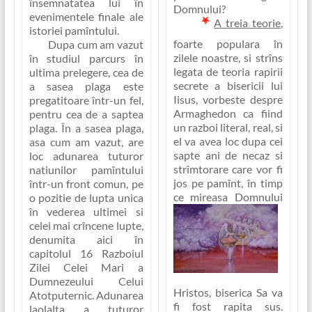
însemnatatea lui în
Domnului?
evenimentele finale ale
A treia teorie
,
istoriei pamîntului.
foarte populara în
Dupa cum am vazut
zilele noastre, si strîns
în studiul parcurs în
legata de teoria rapirii
ultima prelegere, cea de
secrete a bisericii lui
a sasea plaga este
Iisus, vorbeste despre
pregatitoare într-un fel,
Armaghedon ca fiind
pentru cea de a saptea
un razboi literal, real, si
plaga. În a sasea plaga,
el va avea loc dupa cei
asa cum am vazut, are
sapte ani de necaz si
loc adunarea tuturor
strîmtorare care vor fi
natiunilor pamîntului
jos pe pamînt, în timp
într-un front comun, pe
ce mireasa Domnului
o pozitie de lupta unica
în vederea ultimei si
celei mai crîncene lupte,
denumita aici în
capitolul 16 Razboiul
Zilei Celei Mari a
Dumnezeului Celui
Hristos, biserica Sa va
Atotputernic. Adunarea
fi fost rapita sus.
laolalta a tuturor