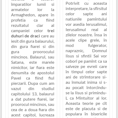
Potrivit cu aceasta
împaratilor lumii si
interpretare, la sfîrsitul
armatelor lor la
celor sapte ani
Armaghedon, apare în
natiunile pamîntului
profetia ca fiind
vor asedia Ierusalimul,
rezultatul clar al
Ierusalimul real al
campaniei celor
trei
zilelor noastre. Însa în
duhuri de draci
care au
acele clipe grele, în
iesit din gura balaurului,
mod fulgerator,
din gura fiarei si din
napraznic, Domnul
gura proorocului
Iisus si sfintii Sai vor
mincinos. Balaurul, sau
coborî pe pamînt ca sa
Satana, este marele
salveze pe evreii care
nimicitor, iar fiara este
în timpul celor sapte
denumita de apostolul
ani de strîmtorare si-
Pavel ca fiind fiul
au înmuiat inima si s-
pierzarii. Dupa cum am
au pocait întorcîndu-
vazut din studiul
se la Iisus si primindu-
capitolului 13, balaurul
L ca Mîntuitor al lor.
a dat putere fiarei, iar
Aceasta teorie pe cît
proorocul mincinos, sau
este de placuta si de
cea de a doua fiara din
populara în bisericile
acest capitol, lucreaza