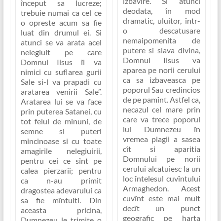
izbavire. Si atunci
început sa lucreze;
deodata, în mod
trebuie numai ca cel ce
dramatic, uluitor, într-
o opreste acum sa fie
o descatusare
luat din drumul ei. Si
nemaipomenita de
atunci se va arata acel
putere si slava divina,
nelegiuit pe care
Domnul Iisus va
Domnul Iisus îl va
aparea pe norii cerului
nimici cu suflarea gurii
ca sa izbaveasca pe
Sale si-l va prapadi cu
poporul Sau credincios
aratarea venirii Sale”
.
de pe pamînt. Astfel ca,
Aratarea lui se va face
necazul cel mare prin
prin puterea Satanei, cu
care va trece poporul
tot felul de minuni, de
lui Dumnezeu în
semne si puteri
vremea plagii a sasea
mincinoase si cu toate
cît si aparitia
amagirile nelegiuirii,
Domnului pe norii
pentru cei ce sînt pe
cerului alcatuiesc la un
calea pierzarii; pentru
loc întelesul cuvîntului
ca n-au primit
Armaghedon. Acest
dragostea adevarului ca
cuvînt este mai mult
sa fie mîntuiti. Din
decît un punct
aceasta pricina,
geografic pe harta
Dumnezeu le trimite o