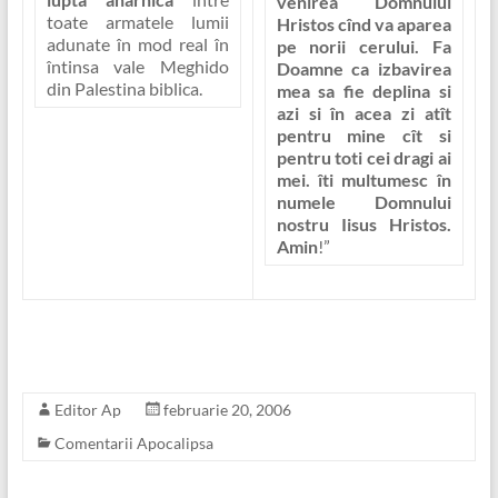
venirea Domnului
toate armatele lumii
Hristos cînd va aparea
adunate în mod real în
pe norii cerului. Fa
întinsa vale Meghido
Doamne ca izbavirea
din Palestina biblica.
mea sa fie deplina si
azi si în acea zi atît
pentru mine cît si
pentru toti cei dragi ai
mei. îti multumesc în
numele Domnului
nostru Iisus Hristos.
Amin
!”
Editor Ap
februarie 20, 2006
Comentarii Apocalipsa