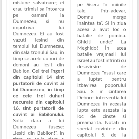
misiune salvatoare; ei
pe Sisera în mîinile
erau trimisi sa întoarca
tale. într-adevar,
pe oameni la
Domnul merge
Dumnezeu, si nu
înaintea ta”
. Si în ziua
împotriva lui
aceea a avut loc o
Dumnezeu. Ei au fost
batalie de pomina.
vazuti iesind din
Ghiciti unde? La
templul lui Dumnezeu,
Meghido! În acea
din sala tronului Sau, în
batalie vrajmasii lui
timp ce acele duhuri de
Israel au fost înfrînti cu
demoni au iesit din
desavîrsire de
Babilon.
Cei trei îngeri
Dumnezeu însusi care
din capitolul 14 sînt
a luptat pentru
purtatorii de cuvînt ai
izbavirea poporului
lui Dumnezeu, în timp
Sau. Si în cîntarea
ce cele trei duhuri
Deborei interventia lui
necurate din capitolul
Dumnezeu în aceasta
16, sînt purtatorii de
lupta este asezata la
cuvînt ai Babilonului
.
loc de cinste si
Solia clara a lui
preamarita. Notati în
Dumnezeu fusese:
special cuvintele din
„Iesiti din Babilon!”
, în
capitolul 5, de la
timp ce solia clara a