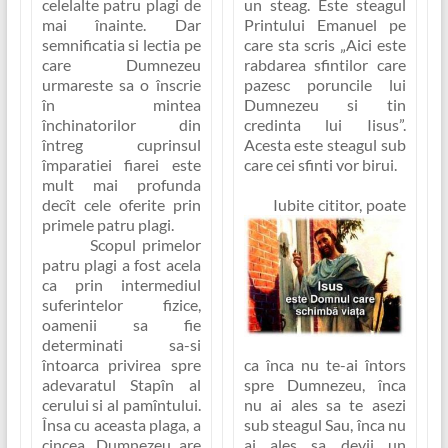
celelalte patru plagi de
un steag. Este steagul
mai înainte. Dar
Printului Emanuel pe
semnificatia si lectia pe
care sta scris
„Aici este
care Dumnezeu
rabdarea sfintilor care
urmareste sa o înscrie
pazesc poruncile lui
în mintea
Dumnezeu si tin
închinatorilor din
credinta lui Iisus”
.
întreg cuprinsul
Acesta este steagul sub
împaratiei fiarei este
care cei sfinti vor birui.
mult mai profunda
decît cele oferite prin
Iubite cititor, poate
primele patru plagi.
Scopul primelor
patru plagi a fost acela
ca prin intermediul
suferintelor fizice,
oamenii sa fie
determinati sa-si
ca înca nu te-ai întors
întoarca privirea spre
spre Dumnezeu, înca
adevaratul Stapîn al
nu ai ales sa te asezi
cerului si al pamîntului.
sub steagul Sau, înca nu
Însa cu aceasta plaga, a
ai ales sa devii un
cincea, Dumnezeu are