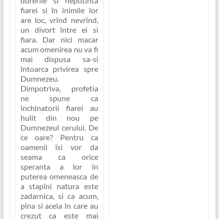
durerile si neputinta
fiarei si în inimile lor
are loc, vrînd nevrînd,
un divort între ei si
fiara. Dar nici macar
acum omenirea nu va fi
mai dispusa sa-si
întoarca privirea spre
Dumnezeu.
Dimpotriva, profetia
ne spune ca
închinatorii fiarei au
hulit din nou pe
Dumnezeul cerului. De
ce oare? Pentru ca
oamenii îsi vor da
seama ca orice
speranta a lor în
puterea omeneasca de
a stapîni natura este
zadarnica, si ca acum,
pîna si acela în care au
crezut ca este mai