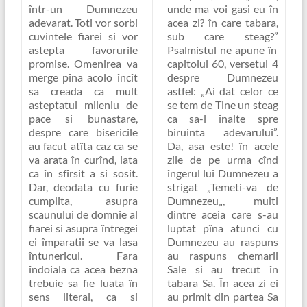
într-un Dumnezeu
unde ma voi gasi eu în
adevarat. Toti vor sorbi
acea zi? în care tabara,
cuvintele fiarei si vor
sub care steag?”
astepta favorurile
Psalmistul ne apune în
promise. Omenirea va
capitolul 60, versetul 4
merge pîna acolo încît
despre Dumnezeu
sa creada ca mult
astfel:
„Ai dat celor ce
asteptatul mileniu de
se tem de Tine un steag
pace si bunastare,
ca sa-l înalte spre
despre care bisericile
biruinta adevarului”
.
au facut atîta caz ca se
Da, asa este! în acele
va arata în curînd, iata
zile de pe urma cînd
ca în sfîrsit a si sosit.
îngerul lui Dumnezeu a
Dar, deodata cu furie
strigat „
Temeti-va de
cumplita, asupra
Dumnezeu
„, multi
scaunului de domnie al
dintre aceia care s-au
fiarei si asupra întregei
luptat pîna atunci cu
ei împaratii se va lasa
Dumnezeu au raspuns
întunericul. Fara
au raspuns chemarii
îndoiala ca acea bezna
Sale si au trecut în
trebuie sa fie luata în
tabara Sa. În acea zi ei
sens literal, ca si
au primit din partea Sa