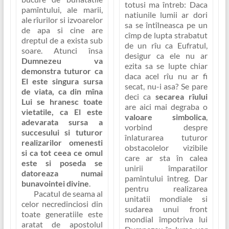
totusi ma întreb: Daca
pamîntului, ale marii,
natiunile lumii ar dori
ale rîurilor si izvoarelor
sa se întîlneasca pe un
de apa si cine are
cîmp de lupta strabatut
dreptul de a exista sub
de un rîu ca Eufratul,
soare. Atunci însa
desigur ca ele nu ar
Dumnezeu va
ezita sa se lupte chiar
demonstra tuturor ca
daca acel rîu nu ar fi
El este singura sursa
secat, nu-i asa? Se pare
de viata, ca din mîna
deci ca
secarea rîului
Lui se hranesc toate
are aici mai degraba o
vietatile, ca El este
valoare simbolica
,
adevarata sursa a
vorbind despre
succesului si tuturor
înlaturarea tuturor
realizarilor omenesti
obstacolelor vizibile
si ca tot ceea ce omul
care ar sta în calea
este si poseda se
unirii împaratilor
datoreaza numai
pamîntului întreg. Dar
bunavointei divine
.
pentru realizarea
Pacatul de seama al
unitatii mondiale si
celor necredinciosi din
sudarea unui front
toate generatiile este
mondial împotriva lui
aratat de apostolul