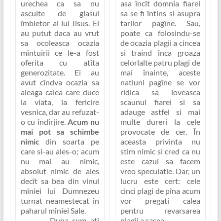
urechea ca sa nu
asa încît domnia fiarei
asculte de glasul
sa se fi întins si asupra
îmbietor al lui Iisus. Ei
tarilor pagîne. Sau,
au putut daca au vrut
poate ca folosindu-se
sa ocoleasca ocazia
de ocazia plagii a cincea
mîntuirii ce le-a fost
si traind înca groaza
oferita cu atîta
celorlalte patru plagi de
generozitate. Ei au
mai înainte, aceste
avut cîndva ocazia sa
natiuni pagîne se vor
aleaga calea care duce
ridica sa loveasca
la viata, la fericire
scaunul fiarei si sa
vesnica,
dar au refuzat-
adauge astfel si mai
o
cu îndîrjire.
Acum nu
multe dureri la cele
mai pot sa schimbe
provocate de cer. În
nimic
din soarta pe
aceasta privinta nu
care si-au ales-o; acum
stim nimic si cred ca nu
nu mai au nimic,
este cazul sa facem
absolut nimic de ales
vreo speculatie. Dar, un
decît sa bea din vinul
lucru este cert: cele
mîniei lui Dumnezeu
cinci plagi de pîna acum
turnat neamestecat în
vor pregati calea
paharul mîniei Sale.
pentru revarsarea
Dupa cum ati
plagii a sasea.