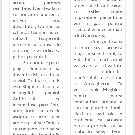
acum, pare-se,
orice Eufrat va fi secat
realitate. Dar deodata,
si astfel toate
surprinzator, uluitor, si
împaratiile pamîntului
într-un mod
vor fi gata pentru
devastator, Dumnezeu
razboiul zilei celei mari
cel uitat, Dumnezeu cel
a lui Dumnezeu.
refuzat, batjocorit,
Unii gîndesc si
necrezut si parasit de
interpreteaza aceasta
oameni, se va ridica sa
plaga în sens literal, ca
judece pamîntul.
Eufratul în mod vizibil
Prin primele patru
va seca si astfel va face
plagi, Dumnezeu va
loc natiunilor
dovedi ca El are ultimul
pamîntului sa se adune
cuvînt în toate, ca El
la Armaghecon, în
este Stapînul absolut al
vestita vale Meghido,
întregului pamînt.
pentru marea
Antihristul se
confruntare armata a
încumetase pîna într-
tuturor puterilor lumii.
atîta încît sa decida
Desi nu vad nici o
asupra tuturor: cine
problema ca aceasta
are dreptul sa vînda si
parte a profetiei sa fie
sa cumpere, cine sa se
luata în sens literal,
bucure de bunatatile