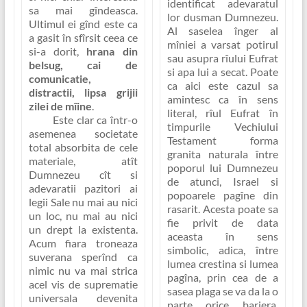
identificat adevaratul
sa mai gîndeasca.
lor dusman Dumnezeu.
Ultimul ei gînd este ca
Al saselea înger al
a gasit în sfîrsit ceea ce
mîniei a varsat potirul
si-a dorit,
hrana din
sau asupra rîului Eufrat
belsug, cai de
si apa lui a secat. Poate
comunicatie,
ca aici este cazul sa
distractii, lipsa grijii
amintesc ca în sens
zilei de mîine
.
literal, rîul Eufrat în
Este clar ca într-o
timpurile Vechiului
asemenea societate
Testament forma
total absorbita de cele
granita naturala între
materiale, atît
poporul lui Dumnezeu
Dumnezeu cît si
de atunci, Israel si
adevaratii pazitori ai
popoarele pagîne din
legii Sale nu mai au nici
rasarit. Acesta poate sa
un loc, nu mai au nici
fie privit de data
un drept la existenta.
aceasta în sens
Acum fiara troneaza
simbolic, adica, între
suverana sperînd ca
lumea crestina si lumea
nimic nu va mai strica
pagîna, prin cea de a
acel vis de suprematie
sasea plaga se va da la o
universala devenita
parte orice bariera,