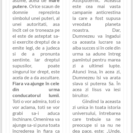
asume, acela de
mare
Atotputernic. Aceasta
putere
. Orice scaun de
este cea mai vasta
domnie reprezinta
campanie anticrestina
simbolul unei puteri, al
la care a fost supusa
unei autoritati, asa
vreodata planeta
încît cel ce troneaza pe
noastra. Dar,
el este de asteptat sa-
Dumnezeu va îngadui
si exercite dreptul de a
ca aceasta lucrare sa
emite legi, de a judeca
aiba succes si în cele din
si de a pronunta
urma sa adune întreg
sentinte. Iar dreptul
pamîntul pentru marea
supusilor, poate
zi a ultimei lupte.
singurul lor drept, este
Atunci însa, în acea zi,
acela de a da ascultare.
Dumnezeu îsi va arata
Fiara va ajunge în cele
slava si puterea Sa. În
din urma
acea zi Iisus va iesi
conducatorul lumii
.
biruitor.
Toti o vor admira, toti o
Gîndind la aceasta
vor aclama, toti se vor
zi unica în toata istoria
grabi sa-i aduca
universului, întrebarea
închinare. Omenirea va
care trebuie sa ne
ajunge sa-si puna toata
preocupe si sa nu ne
încrederea în fiara ca
dea pace, este:
„Unde,