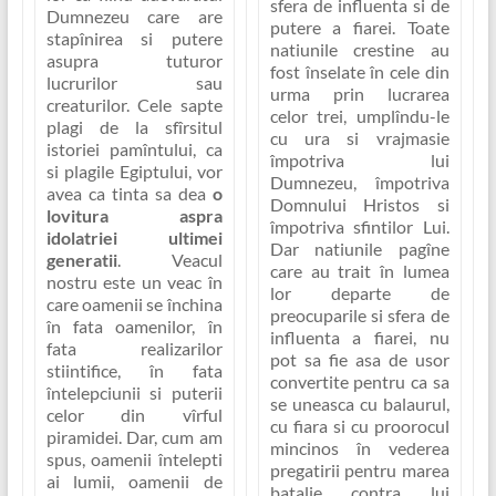
sfera de influenta si de
Dumnezeu care are
putere a fiarei. Toate
stapînirea si putere
natiunile crestine au
asupra tuturor
fost înselate în cele din
lucrurilor sau
urma prin lucrarea
creaturilor. Cele sapte
celor trei, umplîndu-le
plagi de la sfîrsitul
cu ura si vrajmasie
istoriei pamîntului, ca
împotriva lui
si plagile Egiptului, vor
Dumnezeu, împotriva
avea ca tinta sa dea
o
Domnului Hristos si
lovitura aspra
împotriva sfintilor Lui.
idolatriei ultimei
Dar natiunile pagîne
generatii
. Veacul
care au trait în lumea
nostru este un veac în
lor departe de
care oamenii se închina
preocuparile si sfera de
în fata oamenilor, în
influenta a fiarei, nu
fata realizarilor
pot sa fie asa de usor
stiintifice, în fata
convertite pentru ca sa
întelepciunii si puterii
se uneasca cu balaurul,
celor din vîrful
cu fiara si cu proorocul
piramidei. Dar, cum am
mincinos în vederea
spus, oamenii întelepti
pregatirii pentru marea
ai lumii, oamenii de
batalie contra lui