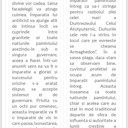
împaratii pamîntului
divine vor cadea, taina
întreg ca sa-i strînga
faradelegii va atinge
pentru razboiul zilei
culmea. Împaratia lui
celei mari a
antihrist va ajunge atît
Dumnezeului Celui
de întinsa încît va
Atotputernic. Duhurile
cuprinde între
cele rele i-a strîns în
granitele ei toate
locul care pe evreeste
natiunile pamîntului
se cheama
asezîndu-le sub o
Armaghedon”
. În a
singura guvernare,
sasea plaga, daca stam
aceea a fiarei. Într-un
sa observam bine,
anumit sens ea va fi o
cuvîntul profetiei se
împaratie a gloriei si
ocupa acum de
succesului pentru
împaratii pamîntului
oricine s-a aratat
întreg. Aceasta
dispus sa accepte
înseamna ca toate
sistemul ei de
natiunile pamîntului,
guvernare. Privita cu
chiar si acelea care au
un ochi pur omenesc,
stat în mod traditional
aceasta împaratie va fi
departe de sfera de
o împaratie de vis în
influenta si autoritate a
care pacea, bunastarea,
lumii crestine a