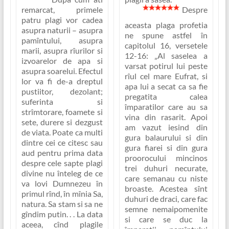
remarcat,
primele
Despre
patru plagi vor cadea
aceasta plaga profetia
asupra naturii
– asupra
ne spune astfel în
pamîntului, asupra
capitolul 16, versetele
marii, asupra rîurilor si
12-16:
„Al saselea a
izvoarelor de apa si
varsat potirul lui peste
asupra soarelui. Efectul
rîul cel mare Eufrat, si
lor va fi de-a dreptul
apa lui a secat ca sa fie
pustiitor, dezolant;
pregatita calea
suferinta si
împaratilor care au sa
strîmtorare, foamete si
vina din rasarit. Apoi
sete, durere si dezgust
am vazut iesind din
de viata. Poate ca multi
gura balaurului si din
dintre cei ce citesc sau
gura fiarei si din gura
aud pentru prima data
proorocului mincinos
despre cele sapte plagi
trei duhuri necurate,
divine nu înteleg de ce
care semanau cu niste
va lovi Dumnezeu în
broaste. Acestea sînt
primul rînd, în mînia Sa,
duhuri de draci, care fac
natura. Sa stam si sa ne
semne nemaipomenite
gîndim putin. . . La data
si care se duc la
aceea, cînd plagile