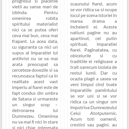
progresul si placerile
scaunului fiarei, acum
vietii au sanse mari de
se vor ridica sa-si ocupe
izbînda. Pentru
locul pe scena istoriei în
omenirea robita
marea drama a
spiritului materialist
încheierii ei. Aceste
nici ca se putea oferi
natiuni pagîne nu au
ceva mai bun, ceva mai
apartinut, cel putin
frapant. La acea data,
spiritual, împaratiei
cu siguranta ca nici un
fiarei. Pagînatatea, cu
supus al împaratiei lui
obiceiurile si cu
antihrist nu se va mai
traditiile ei religioase a
arata preocupat sa
trait oarecum izolata de
cerceteze dovezile si sa
restul lumii. Dar cu
recunoasca faptul ca în
ocazia plagii a sasea va
realitate acest vast
veni timpul cînd
toate
imperiu al fiarei este de
împaratiile pamîntului
fapt condus din umbra
se vor uni si se vor
de Satana si urmareste
ridica ca un singur om
un singur scop –
împotriva Dumnezeului
detronarea lui
Celui Atotputernic
.
Dumnezeu. Omenirea
Acum toti oamenii,
nu va mai fi nici în stare
crestini sau pagîni, au
si nici chiar interesata