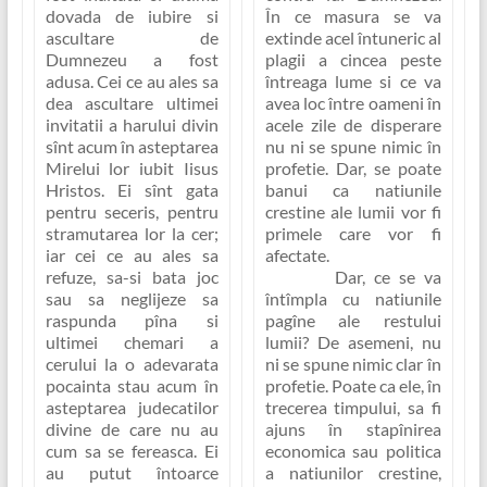
dovada de iubire si
În ce masura se va
ascultare de
extinde acel întuneric al
Dumnezeu a fost
plagii a cincea peste
adusa
. Cei ce au ales sa
întreaga lume si ce va
dea ascultare ultimei
avea loc între oameni în
invitatii a harului divin
acele zile de disperare
sînt acum în asteptarea
nu ni se spune nimic în
Mirelui lor iubit Iisus
profetie. Dar, se poate
Hristos. Ei sînt gata
banui ca natiunile
pentru seceris, pentru
crestine ale lumii vor fi
stramutarea lor la cer;
primele care vor fi
iar cei ce au ales sa
afectate.
refuze, sa-si bata joc
Dar, ce se va
sau sa neglijeze sa
întîmpla cu natiunile
raspunda pîna si
pagîne ale restului
ultimei chemari a
lumii? De asemeni, nu
cerului la o adevarata
ni se spune nimic clar în
pocainta stau acum în
profetie. Poate ca ele, în
asteptarea judecatilor
trecerea timpului, sa fi
divine de care nu au
ajuns în stapînirea
cum sa se fereasca. Ei
economica sau politica
au putut întoarce
a natiunilor crestine,