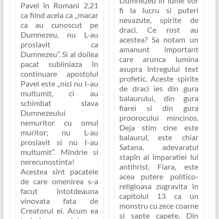
Dumnezeu în lume vor
Pavel în Romani 2,21
fi la lucru si
puteri
ca fiind acela ca
„macar
nevazute
, spirite de
ca au cunoscut pe
draci. Ce rost au
Dumnezeu, nu L-au
acestea? Sa notam un
proslavit ca
amanunt important
Dumnezeu”.
Si al doilea
care arunca lumina
pacat subliniaza în
asupra întregului text
continuare apostolul
profetic. Aceste spirite
Pavel este
„nici nu I-au
de draci ies din
gura
multumit, ci au
balaurului, din gura
schimbat slava
fiarei si din gura
Dumnezeului
proorocului mincinos
.
nemuritor cu omul
Deja stim cine este
muritor; nu L-au
balaurul, este chiar
proslavit si nu I-au
Satana, adevaratul
multumit”
. Mîndrie si
stapîn al împaratiei lui
nerecunostinta!
antihrist. Fiara, este
Acestea sînt pacatele
acea putere politico-
de care omenirea s-a
religioasa zugravita în
facut întotdeauna
capitolul 13 ca un
vinovata fata de
monstru cu zece coarne
Creatorul ei. Acum ea
si sapte capete. Din