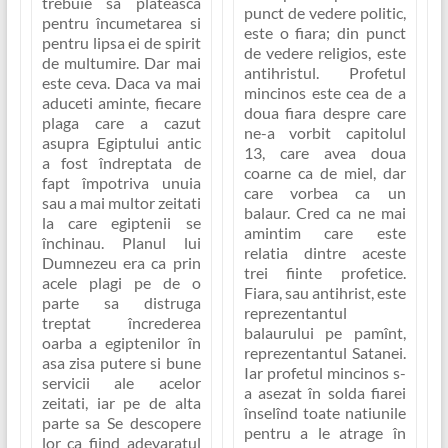
trebuie sa plateasca
punct de vedere politic,
pentru încumetarea si
este o fiara; din punct
pentru lipsa ei de spirit
de vedere religios, este
de multumire. Dar mai
antihristul. Profetul
este ceva. Daca va mai
mincinos este cea de a
aduceti aminte, fiecare
doua fiara despre care
plaga care a cazut
ne-a vorbit capitolul
asupra Egiptului antic
13, care avea doua
a fost îndreptata de
coarne ca de miel, dar
fapt împotriva unuia
care vorbea ca un
sau a mai multor zeitati
balaur. Cred ca ne mai
la care egiptenii se
amintim care este
închinau. Planul lui
relatia dintre aceste
Dumnezeu era ca prin
trei fiinte profetice.
acele plagi pe de o
Fiara, sau antihrist, este
parte sa distruga
reprezentantul
treptat încrederea
balaurului pe pamînt,
oarba a egiptenilor în
reprezentantul Satanei.
asa zisa putere si bune
Iar profetul mincinos s-
servicii ale acelor
a asezat în solda fiarei
zeitati, iar pe de alta
înselînd toate natiunile
parte sa Se descopere
pentru a le atrage în
lor ca fiind adevaratul