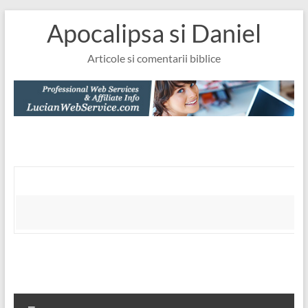
Skip
Apocalipsa si Daniel
to
content
Articole si comentarii biblice