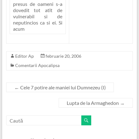
presus de oameni s-a
dovedit tot atît de
vulnerabil si de
neputincios ca si ei. Si
acum
Editor Ap
februarie 20, 2006
Comentarii Apocalipsa
←
Cele 7 potire ale maniei lui Dumnezeu (I)
Lupta de la Armaghedon
→