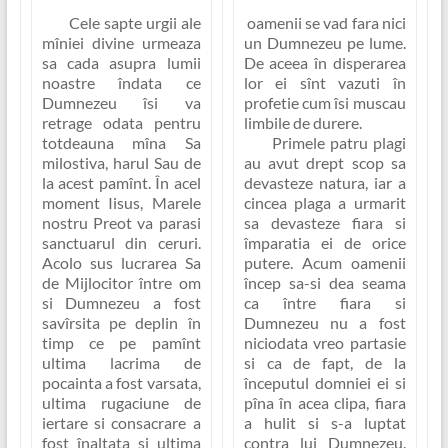
Cele sapte urgii ale
oamenii se vad fara nici
mîniei divine urmeaza
un Dumnezeu pe lume.
sa cada asupra lumii
De aceea în disperarea
noastre îndata ce
lor ei sînt vazuti în
Dumnezeu îsi va
profetie cum îsi muscau
retrage odata pentru
limbile de durere.
totdeauna mîna Sa
Primele patru plagi
milostiva, harul Sau de
au avut drept scop sa
la acest pamînt. În acel
devasteze natura, iar a
moment Iisus, Marele
cincea plaga a urmarit
nostru Preot va parasi
sa devasteze fiara si
sanctuarul din ceruri.
împaratia ei de orice
Acolo sus lucrarea Sa
putere. Acum oamenii
de Mijlocitor între om
încep sa-si dea seama
si Dumnezeu a fost
ca între fiara si
savîrsita pe deplin în
Dumnezeu nu a fost
timp ce pe pamînt
niciodata vreo partasie
ultima lacrima de
si ca de fapt, de la
pocainta a fost varsata,
începutul domniei ei si
ultima rugaciune de
pîna în acea clipa, fiara
iertare si consacrare a
a hulit si s-a luptat
fost înaltata si ultima
contra lui Dumnezeu.