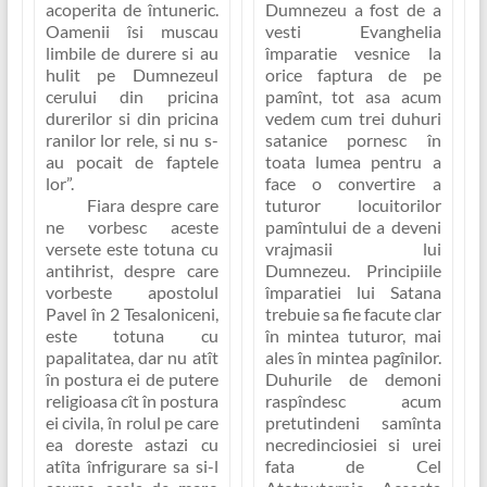
acoperita de întuneric.
Dumnezeu a fost de a
Oamenii îsi muscau
vesti Evanghelia
limbile de durere si au
împaratie vesnice la
hulit pe Dumnezeul
orice faptura de pe
cerului din pricina
pamînt, tot asa acum
durerilor si din pricina
vedem cum trei duhuri
ranilor lor rele, si nu s-
satanice pornesc în
au pocait de faptele
toata lumea pentru a
lor”
.
face o convertire a
Fiara despre care
tuturor locuitorilor
ne vorbesc aceste
pamîntului de a deveni
versete este totuna cu
vrajmasii lui
antihrist, despre care
Dumnezeu. Principiile
vorbeste apostolul
împaratiei lui Satana
Pavel în 2 Tesaloniceni,
trebuie sa fie facute clar
este totuna cu
în mintea tuturor, mai
papalitatea, dar nu atît
ales în mintea pagînilor.
în postura ei de putere
Duhurile de demoni
religioasa cît în postura
raspîndesc acum
ei civila, în rolul pe care
pretutindeni samînta
ea doreste astazi cu
necredinciosiei si urei
atîta înfrigurare sa si-l
fata de Cel