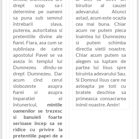
biruitor al cauzei
drept scop sa-i
adevarului. Atunci
determine pe oameni
astazi, acum este ocazia
sa puna sub semnul
cea mai buna. Chiar
întrebarii slava,
acum ne putem pleca
puterea, autoritatea si
înaintea lui Dumnezeu
pretentiile divine ale
si putem schimba
fiarei. Fiara, asa cum se
directia vietii noastre.
subliniaza de catre
Chiar acum putem sa
apostolul Pavel se va
alegem sa luptam de
aseza în templul lui
partea lui Iisus spre
Dumnezeu dîndu-se
biruinta adevarului Sau.
drept Dumnezeu. Dar
Si Domnul Iisus care ne
acum cînd cerul
asteapta pe toti cu
slobozeste asupra
bratele deschise sa
fiarei si asupra
primeasca consacrarea
împaratiei ei
inimii noastre. Amin!
întunericul,
mintile
oamenilor se trezesc
si banuieli foarte
serioase încep sa se
ridice cu privire la
pretentiile papei de a