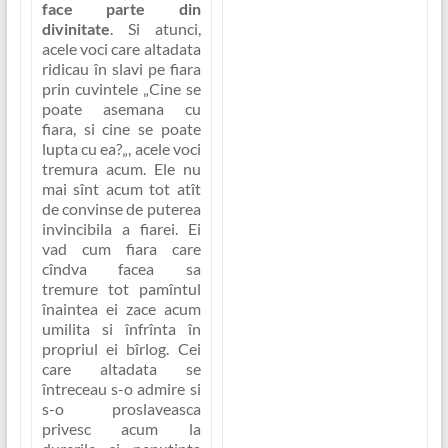
face parte din
divinitate
. Si atunci,
acele voci care altadata
ridicau în slavi pe fiara
prin cuvintele
„Cine se
poate asemana cu
fiara, si cine se poate
lupta cu ea?
„, acele voci
tremura acum. Ele nu
mai sînt acum tot atît
de convinse de puterea
invincibila a fiarei. Ei
vad cum fiara care
cîndva facea sa
tremure tot pamîntul
înaintea ei zace acum
umilita si înfrînta în
propriul ei bîrlog. Cei
care altadata se
întreceau s-o admire si
s-o proslaveasca
privesc acum la