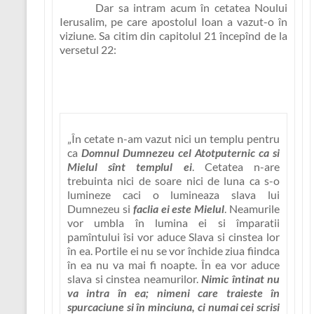
Dar sa intram acum în cetatea Noului
Ierusalim, pe care apostolul Ioan a vazut-o în
viziune. Sa citim din capitolul 21 începînd de la
versetul 22:
„În cetate n-am vazut nici un templu pentru
ca
Domnul Dumnezeu cel Atotputernic ca si
Mielul sînt templul ei
. Cetatea n-are
trebuinta nici de soare nici de luna ca s-o
lumineze caci o lumineaza slava lui
Dumnezeu si
faclia ei este Mielul
. Neamurile
vor umbla în lumina ei si împaratii
pamîntului îsi vor aduce Slava si cinstea lor
în ea. Portile ei nu se vor închide ziua fiindca
în ea nu va mai fi noapte. În ea vor aduce
slava si cinstea neamurilor.
Nimic întinat nu
va intra în ea; nimeni care traieste în
spurcaciune si în minciuna, ci numai cei scrisi