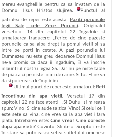
mereu evangheliile pentru ca sa învatam de la
Domnul Iisus Hristos slujirea.
Punctul al
patrulea de reper este acesta:
Paziti poruncile
legii Sale, cele Zece Porunci
. Originalul
versetului 14 din capitolul 22 îngaduie si
urmatoarea traducere:
„Ferice de cine pazeste
poruncile ca sa aiba drept la pomul vietii si sa
intre pe porti în cetate.
A pazi poruncile lui
Dumnezeu nu este greu deoarece Domnul Iisus
ne-a promis ca daca îi îngaduim,
El va înscrie
înlauntrul nostru legea Sa. Dar nu pe niste table
de piatra ci pe niste inimi de carne.
Si tot El ne va
da si puterea sa le împlinim.
Ultimul punct de reper este urmatorul:
Beti
încontinuu din apa vietii
. Versetul 17 din
capitolul 22 ne face atenti:
„Si Duhul si mireasa
spun: Vino! Si cine aude sa zica: Vino! Si celui ce îi
este sete sa vina, cine vrea sa ia apa vietii fara
plata.
Întrebarea este:
Cine vrea? Cine doreste
dupa apa vietii?
Cuvîntul Sfintelor Scripturi este
în stare sa potoleasca setea sufletului omenesc