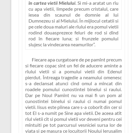
în cartea vietii Mielului
. Si mi-a aratat un rîu
cu apa vietii, limpede precum cristalul, care
iesea din scaunul de domnie al lui
Dumnezeu si al Mielului. În mijlocul cetatii si
pe cele doua maluri ale rîului era pomul vietii
rodind douasprezece feluri de rod si dînd
rod în fiecare luna; si frunzele pomului
slujesc la vindecarea neamurilor”.
Fiecare apa curgatoare de pe pamînt precum
si fiecare copac sînt un fel de aducere aminte a
rîului vietii si a pomului vietii din Edenul
pierdut. Întreaga tragedie a neamului omenesc
s-a declansat atunci cînd omul a mîncat din
roadele pomului cunostintei binelui si raului.
Dar pe Noul Pamînt nu va mai fi un pom al
cunostintei binelui si raului ci numai pomul
vietii.
Iisus este pîinea care s-a coborît din cer si
tot El s-a numit pe Sine apa vietii
. De aceea atît
rîul vietii cît si pomul vietii vor deveni pentru cei
mîntuiti pe tot parcursul vesniciei sursa lor de
viata si pe masura ce locuitorii Noului Ierusalim