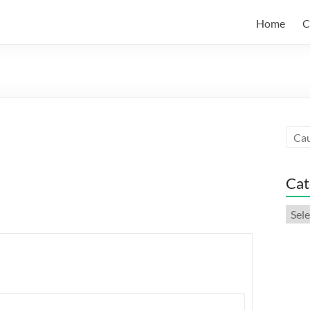
Home
C
Cat
Categ
artic