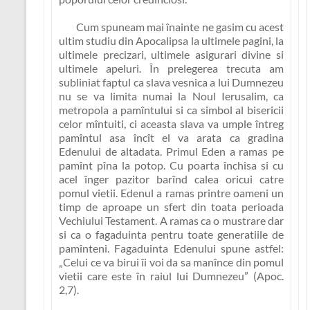
Cum spuneam mai înainte ne gasim cu acest
ultim studiu din Apocalipsa la ultimele pagini, la
ultimele precizari, ultimele asigurari divine si
ultimele apeluri. În prelegerea trecuta am
subliniat faptul ca slava vesnica a lui Dumnezeu
nu se va limita numai la Noul Ierusalim, ca
metropola a pamîntului si ca simbol al bisericii
celor mîntuiti, ci aceasta slava va umple întreg
pamîntul asa încît el va arata ca gradina
Edenului de altadata. Primul Eden a ramas pe
pamînt pîna la potop. Cu poarta închisa si cu
acel înger pazitor barînd calea oricui catre
pomul vietii. Edenul a ramas printre oameni un
timp de aproape un sfert din toata perioada
Vechiului Testament. A ramas ca o mustrare dar
si ca o fagaduinta pentru toate generatiile de
pamînteni. Fagaduinta Edenului spune astfel:
„Celui ce va birui îi voi da sa manînce din pomul
vietii care este în raiul lui Dumnezeu”
(Apoc.
2,7).