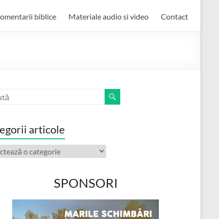
omentarii biblice
Materiale audio si video
Contact
egorii articole
orii
ole
SPONSORI