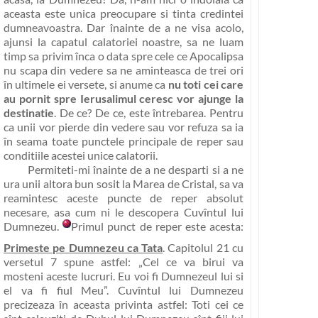
aceasta este unica preocupare si tinta credintei
dumneavoastra. Dar înainte de a ne visa acolo,
ajunsi la capatul calatoriei noastre, sa ne luam
timp sa privim înca o data spre cele ce Apocalipsa
nu scapa din vedere sa ne aminteasca de trei ori
în ultimele ei versete, si anume ca
nu toti cei care
au pornit spre Ierusalimul ceresc vor ajunge la
destinatie
. De ce? De ce, este întrebarea. Pentru
ca unii vor pierde din vedere sau vor refuza sa ia
în seama toate punctele principale de reper sau
conditiile acestei unice calatorii.
Permiteti-mi înainte de a ne desparti si a ne
ura unii altora bun sosit la Marea de Cristal, sa va
reamintesc aceste puncte de reper absolut
necesare, asa cum ni le descopera Cuvîntul lui
Dumnezeu.
Primul punct de reper este acesta:
Primeste pe Dumnezeu ca Tata
. Capitolul 21 cu
versetul 7 spune astfel:
„Cel ce va birui va
mosteni aceste lucruri. Eu voi fi Dumnezeul lui si
el va fi fiul Meu”
. Cuvîntul lui Dumnezeu
precizeaza în aceasta privinta astfel: Toti cei ce