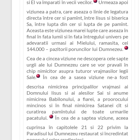
si El va împarati în vecii vecilor.
Urmeaza apoi
viziunea a patra, care aseaza o linie de legatura
directa între cer si pamînt, între Iisus si biserica
Sa, între lupta din cer si lupta de pe pamînt.
Aceasta este viziunea marei lupte care aseaza în
final în fata lumii si în fata întregului univers pe
adevaratii urmasi ai Mielului, ramasita, cei
144.000 – pazitorii poruncilor lui Dumnezeu.
Cea de a cincea viziune ne descopera cele sapte
urgii ale lui Dumnezeu care se vor pravali în
chip nimicitor asupra tuturor vrajmasilor legii
Sale.
În cea de a sasea viziune ne-a fost
descrisa nimicirea principalilor vrajmasi ai
Domnului Iisus si ai alesilor Sai si anume
nimicirea Babilonului, a fiarei, a proorocului
mincinos si în final nimicirea Satanei cît si
curatirea pamîntului de toate urmarile
pacatului.
În cea de a saptea viziune, aceea
cuprinsa în capitolele 21 si 22 privim la
Paradisul lui Dumnezeu restaurat si încredintat
poporului celor credinciosi.