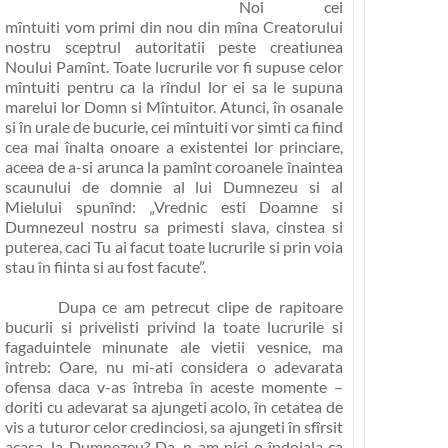
Noi cei
mîntuiti vom primi din nou din mîna Creatorului
nostru sceptrul autoritatii peste creatiunea
Noului Pamînt. Toate lucrurile vor fi supuse celor
mîntuiti pentru ca la rîndul lor ei sa le supuna
marelui lor Domn si Mîntuitor. Atunci, în osanale
si în urale de bucurie, cei mîntuiti vor simti ca fiind
cea mai înalta onoare a existentei lor princiare,
aceea de a-si arunca la pamînt coroanele înaintea
scaunului de domnie al lui Dumnezeu si al
Mielului spunînd:
„Vrednic esti Doamne si
Dumnezeul nostru sa primesti slava, cinstea si
puterea, caci Tu ai facut toate lucrurile si prin voia
stau în fiinta si au fost facute”
.
Dupa ce am petrecut clipe de rapitoare
bucurii si privelisti privind la toate lucrurile si
fagaduintele minunate ale vietii vesnice, ma
întreb: Oare, nu mi-ati considera o adevarata
ofensa daca v-as întreba în aceste momente –
doriti cu adevarat sa ajungeti acolo, în cetatea de
vis a tuturor celor credinciosi, sa ajungeti în sfîrsit
acasa, la Dumnezeu?
Da, n-am nici o îndoiala ca