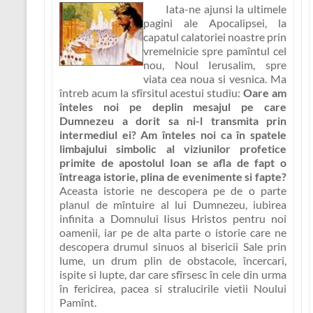
Iata-ne ajunsi la ultimele
pagini ale Apocalipsei, la
capatul calatoriei noastre prin
vremelnicie spre pamîntul cel
nou, Noul Ierusalim, spre
viata cea noua si vesnica. Ma
întreb acum la sfîrsitul acestui studiu:
Oare am
înteles noi pe deplin mesajul pe care
Dumnezeu a dorit sa ni-l transmita prin
intermediul ei? Am înteles noi ca în spatele
limbajului simbolic al viziunilor profetice
primite de apostolul Ioan se afla de fapt o
întreaga istorie, plina de evenimente si fapte?
Aceasta istorie ne descopera pe de o parte
planul de mîntuire al lui Dumnezeu, iubirea
infinita a Domnului Iisus Hristos pentru noi
oamenii
, iar pe de alta parte o istorie care ne
descopera
drumul sinuos al bisericii Sale prin
lume, un drum plin de obstacole, încercari,
ispite si lupte, dar care sfîrsesc în cele din urma
în fericirea, pacea si stralucirile vietii Noului
Pamînt.