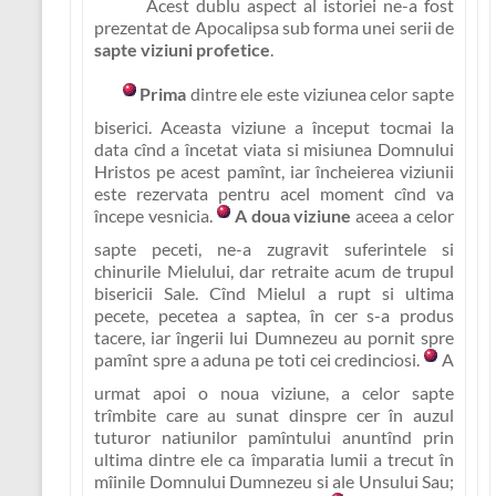
Acest dublu aspect al istoriei ne-a fost
prezentat de Apocalipsa sub forma unei serii de
sapte viziuni profetice
.
Prima
dintre ele este viziunea celor sapte
biserici. Aceasta viziune a început tocmai la
data cînd a încetat viata si misiunea Domnului
Hristos pe acest pamînt, iar încheierea viziunii
este rezervata pentru acel moment cînd va
începe vesnicia.
A doua viziune
aceea a celor
sapte peceti, ne-a zugravit suferintele si
chinurile Mielului, dar retraite acum de trupul
bisericii Sale. Cînd Mielul a rupt si ultima
pecete, pecetea a saptea, în cer s-a produs
tacere, iar îngerii lui Dumnezeu au pornit spre
pamînt spre a aduna pe toti cei credinciosi.
A
urmat apoi o noua viziune, a celor sapte
trîmbite care au sunat dinspre cer în auzul
tuturor natiunilor pamîntului anuntînd prin
ultima dintre ele ca împaratia lumii a trecut în
mîinile Domnului Dumnezeu si ale Unsului Sau;