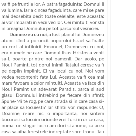
va fi pe fruntile lor
. A patra fagaduinta:
Domnul îi
va lumina
. Iar a cincea fagaduinta, care mi se pare
mai deosebita decît toate celelalte, este aceasta:
Si vor împarati în vecii vecilor
. Cei mîntuiti vor sta
în preajma Domnului pe tot parcursul vesniciei.
Dumnezeu cu noi
, a fost planul lui Dumnezeu
atunci cînd a poruncit poporului Israel sa înalte
un cort al întîlnirii.
Emanuel, Dumnezeu cu noi
,
era numele pe care Domnul Iisus Hristos a venit
sa-L poarte printre noi oamenii. Dar acolo, pe
Noul Pamînt, tot dorul inimii Tatalui ceresc va fi
pe deplin împlinit. El va locui cu noi. Noi vom
vedea necontenit fata Lui. Aceasta va fi cea mai
mare favoare a celor mîntuiti. Aceasta va face din
Noul Pamînt un adevarat Paradis, parca si aud
glasul Domnului întrebînd pe fiecare din sfinti;
Spune-Mi te rog, pe care strada si în care casa si-
ar place sa locuiesti? Iar sfintii vor raspunde: O,
Doamne, n-are nici o importanta, noi sîntem
bucurosi sa locuim oriunde vrei Tu si în orice casa,
numai un singur lucru am dori si anume,
ca acea
casa sa aiba ferestrele îndreptate spre tronul Tau