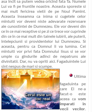
asa încît sa putem vedea oricînd fata Ta
. Numele
Lui va fi pe fruntile noastre. Aceasta sporeste si
mai mult fericirea vietii de pe Noul Pamînt.
Aceasta înseamna ca inima si cugetele celor
mîntuiti vor deveni niste adevarate rezervoare
ale cunostintei de Dumnezeu. Ele vor deveni din
ce în ce mai receptive
si pe zi ce trece vor cuprinde
din ce în ce mai mult din tainele iubirii, ale puterii,
întelepciunii si providentelor lui Dumnezeu. Si
aceasta, pentru ca Domnul îi va lumina. Cei
mîntuiti vor privi fata Domnului Iisus si se vor
umple cu gîndurile adînci de nepatruns ale
divinitatii. Dar, nu va opriti aici. Fagaduintele Lui
sînt nespus de mari si scumpe.
Ultima
fagaduinta pe
care El ne-a
facut-o este
aceea ca
vom
împarati în
vecii vecilor
.