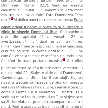
sînt calauziti de Duhul lui Dumnezeu sînt fiii lui
Dumnezeu (Romani 8,17). Simt eu aceasta
calauzire a Duhului lui Dumnezeu în viata mea?
Ma supun eu voiei Sale? Este Dumnezeu Tatal
meu?
Al doilea punct de reper este acesta:
Pune
capat oricarui pacat în viata ta si curateste-o
zilnic în sîngele Domnului Iisus
. Caci cuvîntul
divin din capitolul 21 cu versetul 27 ne
avertizeaza:
„Nimic întinat nu va intra în ea;
nimeni care traieste în spurcaciune si în minciuna,
ci numai cei scrisi în cartea vietii Mielului”
. Dupa
cum Cel ce ne-a chemat este sfînt si noi trebuie sa
fim sfinti în toata purtarea noastra.
Al treilea
punct de reper se afla în încheierea versetului 3
din capitolul 22. „
Slujeste zi de zi lui Dumnezeu”
.
Cuvîntul spune:
„Robii Lui îi vor sluji”
. Slujirea
noastra trebuie sa înceapa de aici, din aceasta
viata si ea trebuie sa fie o slujire, asemanatoare cu
aceea a Domnului si învatatorului nostru. El a
venit nu ca sa I se slujeasca ci ca El sa slujeasca si
sa-Si dea viata ca pret de rascumparare pentru
multi. Pentru aceasta va îndemn sa cititi mereu si