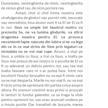
Dumnezeu, nestingherita de nimic, nestingherita
de niciun gînd rau, de nicio pornire rea.
Astazi, cînd si cînd inima noastra este
strafulgerata de gînduri sau porniri rele, necurate
sau nevrednice, însa atunci vom fi ca El iar El va fi
în noi.
Iisus va umple tot launtrul nostru cu
prezenta Sa, ne va lumina gîndurile, va stîrni
dragostea noastra pentru El, va provoca
necontenit fapte nascute din iubire si ne va lega
din ce în ce mai strîns de Sine prin legaturi ce
niciodata nu se vor mai rupe
. Atunci, a sluji pe
Iisus, a umbla cu Iisus, a trai ca Iisus, a înalta pe
Iisus mai presus de eul nostru si a asculta de El va
fi cu adevarat un deliciu pentru noi, sau cea mai
înalta favoare care ni s-ar putea face. Între noi
locuitorii Noului Ierusalim nu va mai fi nimic care
sa ne mai desparta. Marile nu vor mai fi, nu va mai
fi nicio urma de opresiune din partea cuiva asupra
altora. Pe vremuri crestinii erau prinsi si aruncati
în lanturi în fundul galerelor, ca sa traga la vîsle
pentru opresorii lor, sau erau aruncati undeva pe
o insula pustie. Dar tresaltati de bucurie, marea