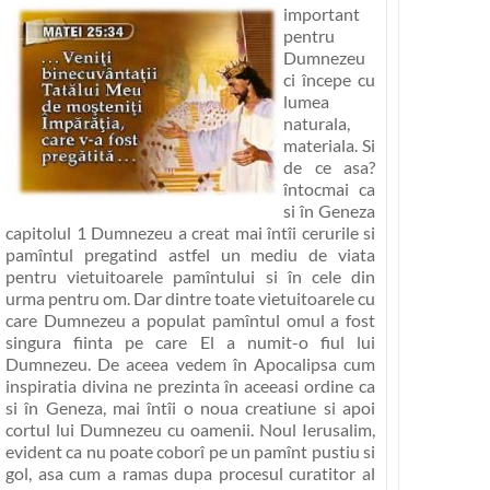
important
pentru
Dumnezeu
ci începe cu
lumea
naturala,
materiala. Si
de ce asa?
întocmai ca
si în Geneza
capitolul 1 Dumnezeu a creat mai întîi cerurile si
pamîntul pregatind astfel un mediu de viata
pentru vietuitoarele pamîntului si în cele din
urma pentru om. Dar dintre toate vietuitoarele cu
care Dumnezeu a populat pamîntul omul a fost
singura fiinta pe care El a numit-o fiul lui
Dumnezeu. De aceea vedem în Apocalipsa cum
inspiratia divina ne prezinta în aceeasi ordine ca
si în Geneza, mai întîi o noua creatiune si apoi
cortul lui Dumnezeu cu oamenii. Noul Ierusalim,
evident ca nu poate coborî pe un pamînt pustiu si
gol, asa cum a ramas dupa procesul curatitor al