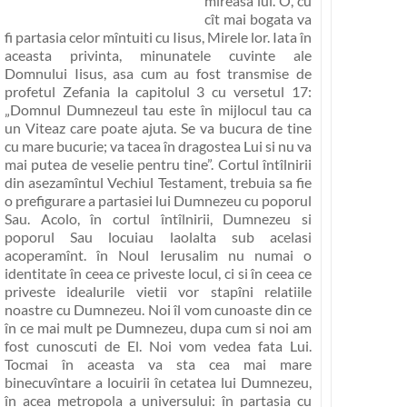
mireasa lui. O, cu
cît mai bogata va
fi partasia celor mîntuiti cu Iisus, Mirele lor. Iata în
aceasta privinta, minunatele cuvinte ale
Domnului Iisus, asa cum au fost transmise de
profetul Zefania la capitolul 3 cu versetul 17:
„Domnul Dumnezeul tau este în mijlocul tau ca
un Viteaz care poate ajuta. Se va bucura de tine
cu mare bucurie; va tacea în dragostea Lui si nu va
mai putea de veselie pentru tine”
. Cortul întîlnirii
din asezamîntul Vechiul Testament, trebuia sa fie
o prefigurare a partasiei lui Dumnezeu cu poporul
Sau. Acolo, în cortul întîlnirii, Dumnezeu si
poporul Sau locuiau laolalta sub acelasi
acoperamînt. în Noul Ierusalim nu numai o
identitate în ceea ce priveste locul, ci si în ceea ce
priveste idealurile vietii vor stapîni relatiile
noastre cu Dumnezeu. Noi îl vom cunoaste din ce
în ce mai mult pe Dumnezeu, dupa cum si noi am
fost cunoscuti de El.
Noi vom vedea fata Lui
.
Tocmai în aceasta va sta cea mai mare
binecuvîntare a locuirii în cetatea lui Dumnezeu,
în acea metropola a universului: în partasia cu