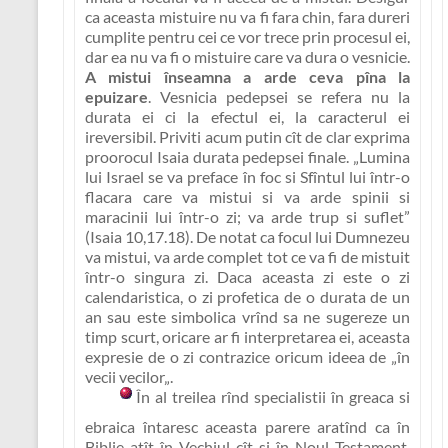
ca aceasta mistuire nu va fi fara chin, fara dureri
cumplite pentru cei ce vor trece prin procesul ei,
dar ea nu va fi o mistuire care va dura o vesnicie.
A mistui înseamna a arde ceva pîna la
epuizare
.
Vesnicia pedepsei se refera nu la
durata ei ci la efectul ei, la caracterul ei
ireversibil.
Priviti acum putin cît de clar exprima
proorocul Isaia durata pedepsei finale.
„Lumina
lui Israel se va preface în foc si Sfîntul lui într-o
flacara care va mistui si va arde spinii si
maracinii lui într-o zi; va arde trup si suflet”
(Isaia 10,17.18). De notat ca focul lui Dumnezeu
va mistui, va arde complet tot ce va fi de mistuit
într-o singura zi. Daca aceasta zi este o zi
calendaristica, o zi profetica de o durata de un
an sau este simbolica vrînd sa ne sugereze un
timp scurt, oricare ar fi interpretarea ei, aceasta
expresie de o zi contrazice oricum ideea de „
în
vecii vecilor
„.
În al treilea rînd specialistii în greaca si
ebraica întaresc aceasta parere aratînd ca în
Biblie atît în Vechiul cît si în Noul Testament,