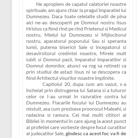
Ne apropiem de capatul calatoriei noastre
spirituale, am ajuns chiar la pragul împaratiei lui
Dumnezeu. Daca toate celelalte studii de pîna
aici ne-au descoperit pe
Domnul nostru Iisus
Hristos
ca fiind rînd pe rînd
Prietenul si Medicul
nostru, Mielul lui Dumnezeu si Mijlocitorul
nostru, aparatorul poporului Sau si speranta
lumii, puterea bisericii Sale si începatorul si
desavîrsitorul credintei noastre, Mirele mult
iubit si Domnul pacii, împaratul împaratilor si
Domnul domnilor
, atunci va rog sa retineti ca
prin studiul de astazi Iisus ni se descopera ca
fiind
Arhitectul visurilor noastre împlinite
.
Capitolul 20, dupa cum am vazut, s-a
încheiat prin distrugerea lui Satana si a tuturor
celor ce l-au urmat în razvratire contra lui
Dumnezeu. Flacarile focului lui Dumnezeu au
mistuit, asa cum prezisese proorocul Maleahi, si
radacina si ramura. Cei mai multi cititori ai
Bibliei în momentul în care ajung la acest punct
al profetiei care vorbeste despre focul curatitor
al judecatilor Sale,
gîndesc ca acest foc va fi de