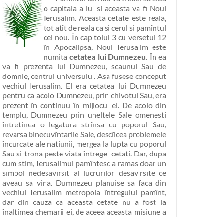
o capitala a lui si aceasta va fi
Noul
Ierusalim
. Aceasta cetate este reala,
tot atît de reala ca si cerul si pamîntul
cel nou. În capitolul 3 cu versetul 12
în Apocalipsa, Noul Ierusalim este
numita
cetatea lui Dumnezeu
. În ea
va fi
prezenta lui Dumnezeu, scaunul Sau de
domnie, centrul universului
. Asa fusese conceput
vechiul Ierusalim. El era cetatea lui Dumnezeu
pentru ca acolo Dumnezeu, prin chivotul Sau, era
prezent în continuu în mijlocul ei. De acolo din
templu, Dumnezeu prin uneltele Sale omenesti
întretinea o legatura strînsa cu poporul Sau,
revarsa binecuvîntarile Sale, descîlcea problemele
încurcate ale natiunii, mergea la lupta cu poporul
Sau si trona peste viata întregei cetati. Dar, dupa
cum stim, Ierusalimul pamîntesc a ramas doar un
simbol nedesavîrsit al lucrurilor desavîrsite ce
aveau sa vina. Dumnezeu planuise sa faca din
vechiul Ierusalim metropola întregului pamînt,
dar din cauza ca aceasta cetate nu a fost la
înaltimea chemarii ei, de aceea aceasta misiune a