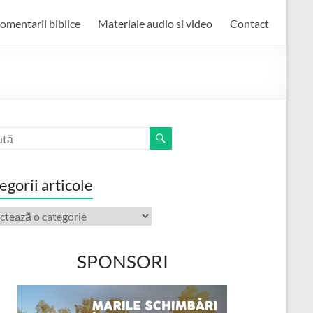
omentarii biblice
Materiale audio si video
Contact
egorii articole
orii
ole
SPONSORI