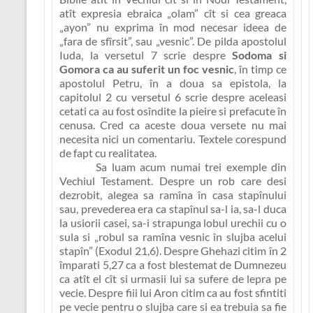
atît expresia ebraica
„olam”
cît si cea greaca
„ayon”
nu exprima în mod necesar ideea de
„fara de sfîrsit”
, sau
„vesnic”
. De pilda apostolul
Iuda, la versetul 7 scrie despre
Sodoma si
Gomora ca au suferit un foc vesnic
, în timp ce
apostolul Petru, în a doua sa epistola, la
capitolul 2 cu versetul 6 scrie despre aceleasi
cetati ca au fost osîndite la pieire si prefacute în
cenusa. Cred ca aceste doua versete nu mai
necesita nici un comentariu. Textele corespund
de fapt cu realitatea.
Sa luam acum numai trei exemple din
Vechiul Testament. Despre un rob care desi
dezrobit, alegea sa ramîna în casa stapînului
sau, prevederea era ca stapînul sa-l ia, sa-l duca
la usiorii casei, sa-i strapunga lobul urechii cu o
sula si
„robul sa ramîna vesnic în slujba acelui
stapîn”
(Exodul 21,6). Despre Ghehazi citim în 2
împarati 5,27 ca a fost blestemat de Dumnezeu
ca atît el cît si urmasii lui
sa sufere de lepra pe
vecie
. Despre fiii lui Aron citim ca au fost sfintiti
pe vecie pentru
o slujba care si ea trebuia sa fie