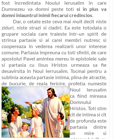
fost încredintata Noului Ierusalim în care
Dumnezeu va domni peste toti
si în plus va
domni înlauntrul inimii fiecarui credincios
.
Dar, o cetate este ceva mai mult decît niste
ziduri, niste strazi si cladiri. Ea este totodata o
grupare sociala care traieste într-un spirit de
strînsa partasie si ai carei membri nutresc si
coopereaza în vederea realizarii unor interese
comune. Partasia împreuna cu toti sfintii, de care
apostolul Pavel amintea mereu în epistolele sale
si partasia cu Iisus Hristos urmeaza sa fie
desavîrsita în Noul Ierrusalim. Tocmai pentru a
sublinia aceasta partasie intima, plina de atractie,
de bucurie, de reala fericire, profetia numeste
Noul Ierusalim
ca fiind
mireasa
Domnului
Hristos
. Toti stim
cît de intima si cît
de profunda este
partasia dintre
un mire si