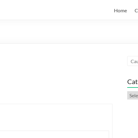
Home
C
Cat
Categ
artic