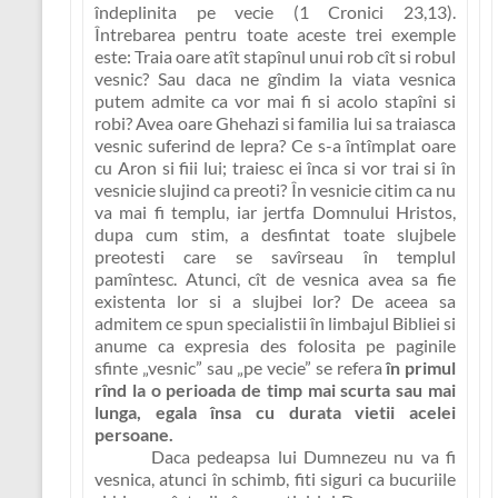
îndeplinita pe vecie
(1 Cronici 23,13).
Întrebarea pentru toate aceste trei exemple
este: Traia oare atît stapînul unui rob cît si robul
vesnic? Sau daca ne gîndim la viata vesnica
putem admite ca vor mai fi si acolo stapîni si
robi? Avea oare Ghehazi si familia lui sa traiasca
vesnic suferind de lepra? Ce s-a întîmplat oare
cu Aron si fiii lui; traiesc ei înca si vor trai si în
vesnicie slujind ca preoti? În vesnicie citim ca nu
va mai fi templu, iar jertfa Domnului Hristos,
dupa cum stim, a desfintat toate slujbele
preotesti care se savîrseau în templul
pamîntesc. Atunci, cît de vesnica avea sa fie
existenta lor si a slujbei lor? De aceea sa
admitem ce spun specialistii în limbajul Bibliei si
anume ca expresia des folosita pe paginile
sfinte „vesnic” sau „pe vecie” se refera
în primul
rînd la o perioada de timp mai scurta sau mai
lunga, egala însa cu durata vietii acelei
persoane.
Daca pedeapsa lui Dumnezeu nu va fi
vesnica, atunci în schimb, fiti siguri ca
bucuriile