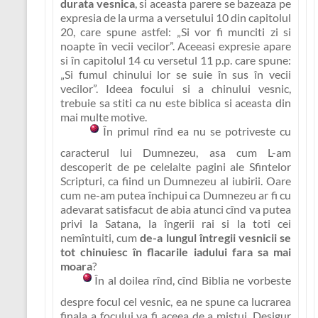
durata vesnica
, si aceasta parere se bazeaza pe
expresia de la urma a versetului 10 din capitolul
20, care spune astfel:
„Si vor fi munciti zi si
noapte în vecii vecilor”
. Aceeasi expresie apare
si în capitolul 14 cu versetul 11 p.p. care spune:
„Si fumul chinului lor se suie în sus în vecii
vecilor”
.
Ideea focului si a chinului vesnic,
trebuie sa stiti ca nu este biblica
si aceasta din
mai multe motive.
În primul rînd ea
nu se potriveste cu
caracterul lui Dumnezeu
, asa cum L-am
descoperit de pe celelalte pagini ale Sfintelor
Scripturi, ca fiind un Dumnezeu al iubirii. Oare
cum ne-am putea închipui ca Dumnezeu ar fi cu
adevarat satisfacut de abia atunci cînd va putea
privi la Satana, la îngerii rai si la toti cei
nemîntuiti, cum
de-a lungul întregii vesnicii se
tot chinuiesc în flacarile iadului fara sa mai
moara
?
În al doilea rînd, cînd Biblia ne vorbeste
despre focul cel vesnic, ea ne spune ca
lucrarea
finala a focului va fi aceea de a mistui
. Desigur