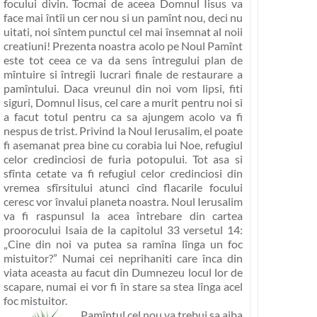
focului divin. Tocmai de aceea Domnul Iisus va
face mai întîi un cer nou si un pamînt nou, deci nu
uitati, noi sîntem punctul cel mai însemnat al noii
creatiuni! Prezenta noastra acolo pe Noul Pamînt
este tot ceea ce va da sens întregului plan de
mîntuire si întregii lucrari finale de restaurare a
pamîntului. Daca vreunul din noi vom lipsi, fiti
siguri, Domnul Iisus, cel care a murit pentru noi si
a facut totul pentru ca sa ajungem acolo va fi
nespus de trist. Privind la Noul Ierusalim, el poate
fi asemanat prea bine cu corabia lui Noe, refugiul
celor credinciosi de furia potopului. Tot asa si
sfînta cetate va fi refugiul celor credinciosi din
vremea sfîrsitului atunci cînd flacarile focului
ceresc vor învalui planeta noastra. Noul Ierusalim
va fi raspunsul la acea întrebare din cartea
proorocului Isaia de la capitolul 33 versetul 14:
„Cine din noi va putea sa ramîna lînga un foc
mistuitor?”
Numai cei neprihaniti care înca din
viata aceasta au facut din Dumnezeu locul lor de
scapare, numai ei vor fi în stare sa stea lînga acel
foc mistuitor.
Pamîntul cel nou va trebui sa aiba