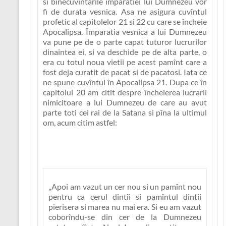
si binecuvîntarile împaratiei lui Dumnezeu vor
fi de durata vesnica
. Asa ne asigura cuvîntul
profetic al capitolelor 21 si 22 cu care se încheie
Apocalipsa. Împaratia vesnica a lui Dumnezeu
va pune pe de o parte capat tuturor lucrurilor
dinaintea ei, si va deschide pe de alta parte, o
era cu totul noua vietii pe acest pamînt care a
fost deja curatit de pacat si de pacatosi. Iata ce
ne spune cuvîntul în Apocalipsa 21. Dupa ce în
capitolul 20 am citit despre încheierea lucrarii
nimicitoare a lui Dumnezeu de care au avut
parte toti cei rai de la Satana si pîna la ultimul
om, acum citim astfel:
„Apoi am vazut un cer nou si un pamînt nou
pentru ca cerul dintîi si pamîntul dintîi
pierisera si marea nu mai era. Si eu am vazut
coborîndu-se din cer de la Dumnezeu