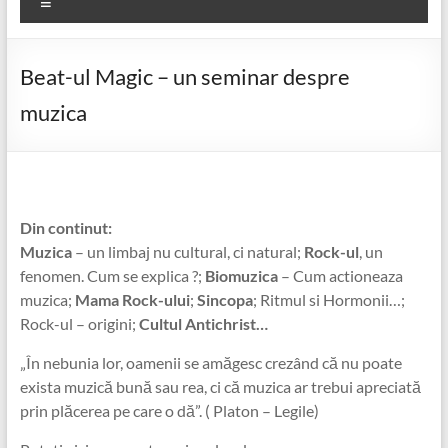
Meniu
Beat-ul Magic – un seminar despre
muzica
Din continut:
Muzica
– un limbaj nu cultural, ci natural;
Rock-ul
, un
fenomen. Cum se explica ?;
Biomuzica
– Cum actioneaza
muzica;
Mama Rock-ului
;
Sincopa
; Ritmul si Hormonii…;
Rock-ul – origini;
Cultul Antichrist…
„În nebunia lor, oamenii se amăgesc crezând că nu poate
exista muzică bună sau rea, ci că muzica ar trebui apreciată
prin plăcerea pe care o dă”. ( Platon – Legile)