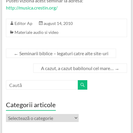
Puteti viziona acest seminar la adresa:
http://musica.crestin.org/
Editor Ap
august 14, 2010
Materiale audio si video
←
Seminarii biblice – legaturi catre alte site-uri
A cazut, a cazut babilonul cel mare…
→
Categorii articole
Categorii
articole