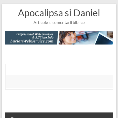
Skip
Apocalipsa si Daniel
to
content
Articole si comentarii biblice