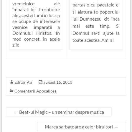
vremelnice ale
partasie cu pacatele ei
împaratiilor trecatoare
si alatura-te poporului
ale acestei lumi în loc sa
lui Dumnezeu cît înca
se ocupe de interesele
mai este timp. Si
vesnicei împaratii a
Domnul sa-ti ajute la
Domnului Hristos
. În
mod concret, în acele
toate acestea. Amin!
zile
Editor Ap
august 16, 2010
Comentarii Apocalipsa
←
Beat-ul Magic – un seminar despre muzica
Marea sarbatoare a celor biruitori
→