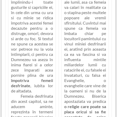
împlinindu-i toate
ale lumii, asa ca femeia
gusturile si capriciile ei,
va calari în realitate
ca
în cele din urma cu ura
o stapîna peste multele
si cu mînie se ridica
popoare ale vremii
împotriva acestei femei
sfîrsitului.
Cuvîntul mai
decazute pentru a o
spune ca femeia va
distruge, omorî, devora
îmbata chiar pe
si arde cu foc. Si textul
locuitorii pamîntului cu
ne spune ca acestea se
vinul mîniei desfrînarii
vor petrece nu la voia
ei, aratînd prin aceasta
întîmplarii, ci pentru ca
ca ea va fascina si va
Dumnezeu va aseza în
influenta mintile
inima fiarei si a celor
miliardelor lumii cu
zece împarati acea
ratacirile ei, cu falsele ei
pornire plina de ura
învataturi, cu
falsa ei
împotriva femeii
Evanghelie, o
desfrînate
, iubita lor
evanghelie care vine de
de altadata.
la oameni si nu de la
Femeia desfrînata
Dumnezeu
. Biserica
din acest capitol, sa ne
apostaziata va predica
aducem aminte,
o religie care poate sa
reprezinta în termeni
placa oricui si sa fie
foarte generali biserica
acceptata de orice