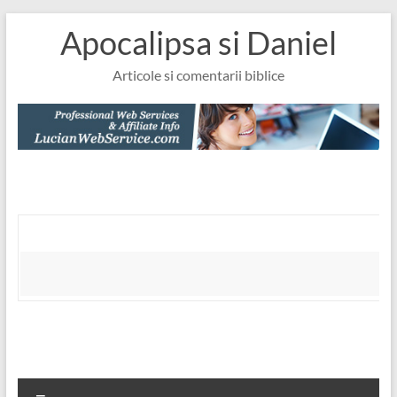
Skip
Apocalipsa si Daniel
to
content
Articole si comentarii biblice