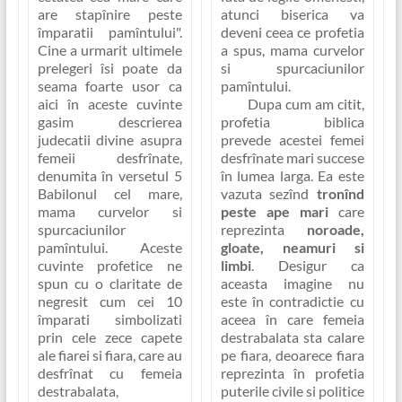
are stapînire peste
atunci biserica va
împaratii pamîntului"
.
deveni ceea ce profetia
Cine a urmarit ultimele
a spus, mama curvelor
prelegeri îsi poate da
si spurcaciunilor
seama foarte usor ca
pamîntului.
aici în aceste cuvinte
Dupa cum am citit,
gasim descrierea
profetia biblica
judecatii divine asupra
prevede acestei femei
femeii desfrînate,
desfrînate mari succese
denumita în versetul 5
în lumea larga. Ea este
Babilonul cel mare,
vazuta sezînd
tronînd
mama curvelor si
peste ape mari
care
spurcaciunilor
reprezinta
noroade,
pamîntului. Aceste
gloate, neamuri si
cuvinte profetice ne
limbi
. Desigur ca
spun cu o claritate de
aceasta imagine nu
negresit cum cei 10
este în contradictie cu
împarati simbolizati
aceea în care femeia
prin cele zece capete
destrabalata sta calare
ale fiarei si fiara, care au
pe fiara, deoarece fiara
desfrînat cu femeia
reprezinta în profetia
destrabalata,
puterile civile si politice