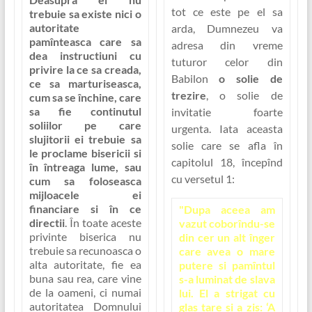
tot ce este pe el sa
trebuie sa existe nici o
autoritate
arda, Dumnezeu va
pamînteasca care sa
adresa din vreme
dea instructiuni cu
tuturor celor din
privire la ce sa creada,
Babilon
o solie de
ce sa marturiseasca,
trezire
, o solie de
cum sa se închine, care
sa fie continutul
invitatie foarte
soliilor pe care
urgenta. Iata aceasta
slujitorii ei trebuie sa
solie care se afla în
le proclame bisericii si
capitolul 18, începînd
în întreaga lume, sau
cu versetul 1:
cum sa foloseasca
mijloacele ei
financiare si în ce
"Dupa aceea am
directii
. În toate aceste
vazut coborîndu-se
privinte biserica nu
din cer un alt înger
trebuie sa recunoasca o
care avea o mare
alta autoritate, fie ea
putere si pamîntul
buna sau rea, care vine
s-a luminat de slava
de la oameni, ci numai
lui. El a strigat cu
autoritatea Domnului
glas tare si a zis: ‘A