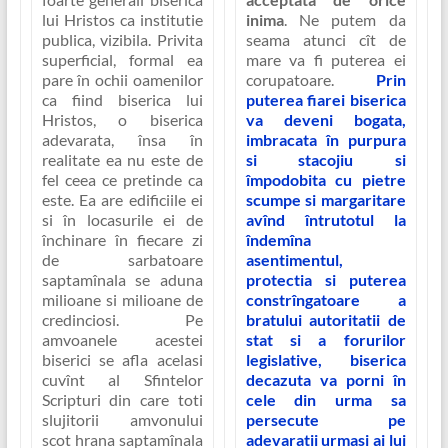
lui Hristos ca institutie
inima
. Ne putem da
publica, vizibila. Privita
seama atunci cît de
superficial, formal ea
mare va fi puterea ei
pare în ochii oamenilor
corupatoare.
Prin
ca fiind biserica lui
puterea fiarei biserica
Hristos, o biserica
va deveni bogata,
adevarata, însa în
imbracata în purpura
realitate ea nu este de
si stacojiu si
fel ceea ce pretinde ca
împodobita cu pietre
este. Ea are edificiile ei
scumpe si margaritare
si în locasurile ei de
avînd întrutotul la
închinare în fiecare zi
îndemîna
de sarbatoare
asentimentul,
saptamînala se aduna
protectia si puterea
milioane si milioane de
constrîngatoare a
credinciosi. Pe
bratului autoritatii de
amvoanele acestei
stat si a forurilor
biserici se afla acelasi
legislative, biserica
cuvînt al Sfintelor
decazuta va porni în
Scripturi din care toti
cele din urma sa
slujitorii amvonului
persecute pe
scot hrana saptamînala
adevaratii urmasi ai lui