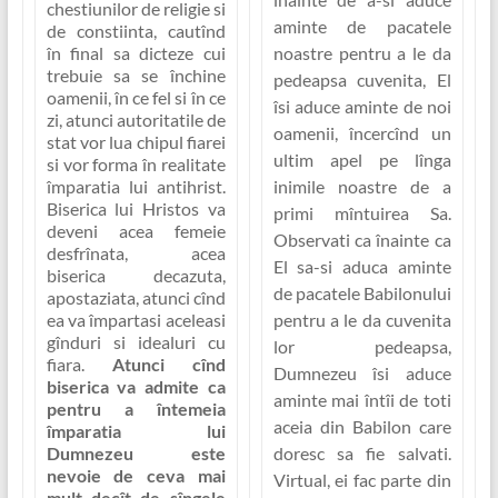
chestiunilor de religie si
aminte de pacatele
de constiinta, cautînd
noastre pentru a le da
în final sa dicteze cui
trebuie sa se închine
pedeapsa cuvenita, El
oamenii, în ce fel si în ce
îsi aduce aminte de noi
zi, atunci autoritatile de
oamenii, încercînd un
stat vor lua chipul fiarei
ultim apel pe lînga
si vor forma în realitate
inimile noastre de a
împaratia lui antihrist.
Biserica lui Hristos va
primi mîntuirea Sa.
deveni acea femeie
Observati ca înainte ca
desfrînata, acea
El sa-si aduca aminte
biserica decazuta,
de pacatele Babilonului
apostaziata, atunci cînd
pentru a le da cuvenita
ea va împartasi aceleasi
gînduri si idealuri cu
lor pedeapsa,
fiara.
Atunci cînd
Dumnezeu îsi aduce
biserica va admite ca
aminte mai întîi de toti
pentru a întemeia
aceia din Babilon care
împaratia lui
doresc sa fie salvati.
Dumnezeu este
nevoie de ceva mai
Virtual, ei fac parte din
mult decît de sîngele