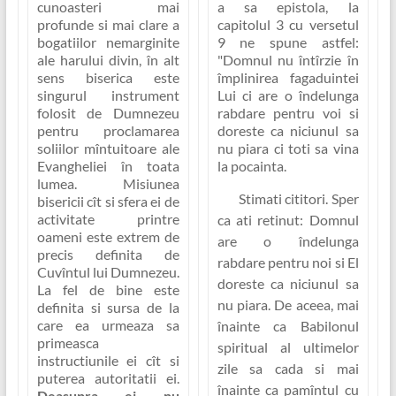
cunoasteri mai
a sa epistola, la
profunde si mai clare a
capitolul 3 cu versetul
bogatiilor nemarginite
9 ne spune astfel:
ale harului divin, în alt
"Domnul nu întîrzie în
sens biserica este
împlinirea fagaduintei
singurul instrument
Lui ci are o îndelunga
folosit de Dumnezeu
rabdare pentru voi si
pentru proclamarea
doreste ca niciunul sa
soliilor mîntuitoare ale
nu piara ci toti sa vina
Evangheliei în toata
la pocainta
.
lumea. Misiunea
Stimati cititori. Sper
bisericii cît si sfera ei de
activitate printre
ca ati retinut: Domnul
oameni este extrem de
are o îndelunga
precis definita de
rabdare pentru noi si El
Cuvîntul lui Dumnezeu.
doreste ca niciunul sa
La fel de bine este
nu piara. De aceea, mai
definita si sursa de la
care ea urmeaza sa
înainte ca Babilonul
primeasca
spiritual al ultimelor
instructiunile ei cît si
zile sa cada si mai
puterea autoritatii ei.
înainte ca pamîntul cu
Deasupra ei nu