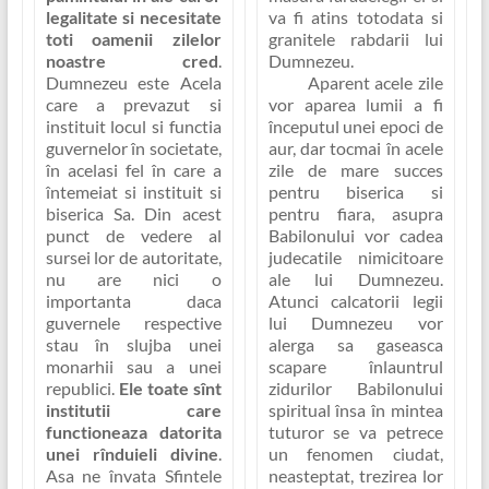
legalitate si necesitate
va fi atins totodata si
toti oamenii zilelor
granitele rabdarii lui
noastre cred
.
Dumnezeu.
Dumnezeu este Acela
Aparent acele zile
care a prevazut si
vor aparea lumii a fi
instituit locul si functia
începutul unei epoci de
guvernelor în societate,
aur, dar tocmai în acele
în acelasi fel în care a
zile de mare succes
întemeiat si instituit si
pentru biserica si
biserica Sa. Din acest
pentru fiara, asupra
punct de vedere al
Babilonului vor cadea
sursei lor de autoritate,
judecatile nimicitoare
nu are nici o
ale lui Dumnezeu.
importanta daca
Atunci calcatorii legii
guvernele respective
lui Dumnezeu vor
stau în slujba unei
alerga sa gaseasca
monarhii sau a unei
scapare înlauntrul
republici.
Ele toate sînt
zidurilor Babilonului
institutii care
spiritual însa în mintea
functioneaza datorita
tuturor se va petrece
unei rînduieli divine
.
un fenomen ciudat,
Asa ne învata Sfintele
neasteptat, trezirea lor