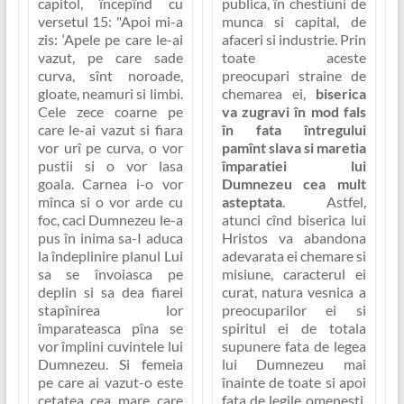
capitol, începînd cu
publica, în chestiuni de
versetul 15:
"Apoi mi-a
munca si capital, de
zis: ‘Apele pe care le-ai
afaceri si industrie. Prin
vazut, pe care sade
toate aceste
curva, sînt noroade,
preocupari straine de
gloate, neamuri si limbi.
chemarea ei,
biserica
Cele zece coarne pe
va zugravi în mod fals
care le-ai vazut si fiara
în fata întregului
vor urî pe curva, o vor
pamînt slava si maretia
pustii si o vor lasa
împaratiei lui
goala. Carnea i-o vor
Dumnezeu cea mult
mînca si o vor arde cu
asteptata
. Astfel,
foc, caci Dumnezeu le-a
atunci cînd biserica lui
pus în inima sa-I aduca
Hristos va abandona
la îndeplinire planul Lui
adevarata ei chemare si
sa se învoiasca pe
misiune, caracterul ei
deplin si sa dea fiarei
curat, natura vesnica a
stapînirea lor
preocuparilor ei si
împarateasca pîna se
spiritul ei de totala
vor împlini cuvintele lui
supunere fata de legea
Dumnezeu. Si femeia
lui Dumnezeu mai
pe care ai vazut-o este
înainte de toate si apoi
cetatea cea mare care
fata de legile omenesti,