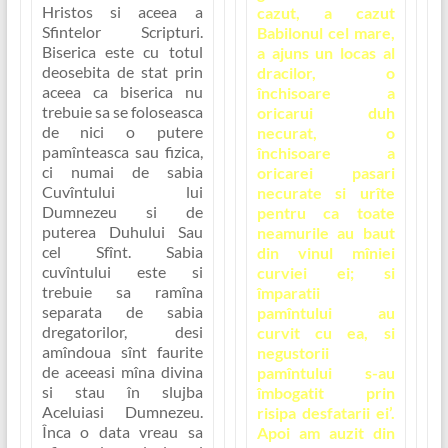
Hristos si aceea a
cazut, a cazut
Sfintelor Scripturi.
Babilonul cel mare,
Biserica este cu totul
a ajuns un locas al
deosebita de stat prin
dracilor, o
aceea ca biserica nu
închisoare a
trebuie sa se foloseasca
oricarui duh
de nici o putere
necurat, o
pamînteasca sau fizica,
închisoare a
ci numai de
sabia
oricarei pasari
Cuvîntului lui
necurate si urîte
Dumnezeu si de
pentru ca toate
puterea Duhului Sau
neamurile au baut
cel Sfînt.
Sabia
din vinul mîniei
cuvîntului este si
curviei ei; si
trebuie sa ramîna
împaratii
separata de sabia
pamîntului au
dregatorilor, desi
curvit cu ea, si
amîndoua sînt faurite
negustorii
de aceeasi mîna divina
pamîntului s-au
si stau în slujba
îmbogatit prin
Aceluiasi Dumnezeu.
risipa desfatarii ei’.
Înca o data vreau sa
Apoi am auzit din