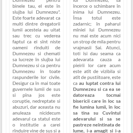
binele tau, el este în
încerce o schimbare în
slujba lui Dumnezeu"
.
inima lui Dumnezeu.
Este foarte adevarat ca
Însa totul este
multi dintre dregatorii
zadarnic; în paharul
lumii acesteia au uitat
mîniei lui Dumnezeu
sau trec cu vederea
nu mai este acum nici
faptul ca ei sînt niste
un strop de mila pentru
oameni rînduiti de
vrajmasii Sai. Atunci,
Dumnezeu
si chemati
toti îsi dau seama ca
sa lucreze în slujba lui
adevarata cauza a
Dumnezeu si ca pentru
pieirii lor care acum
Dumnezeu în toate
este atît de vizibila si
raspunderile lor civile.
atît de pustiitoare, este
Desigur ca în mai toate
ca
au luptat contra lui
guvernele lumii de sus
Dumnezeu si ca ea se
si pîna jos este
datoreaza tocmai
coruptie, nedreptate si
bisericii care în loc sa
abuzuri
, dar aceasta nu
fie lumina lumii, în loc
anuleaza nicidecum
sa tina su Cuvîntul
adevarul ca statul este
adevarului si sa se
o institutie a carei
pastreze neîntinata de
rînduire vine de sus si a
lume, i-a amagit si i-a