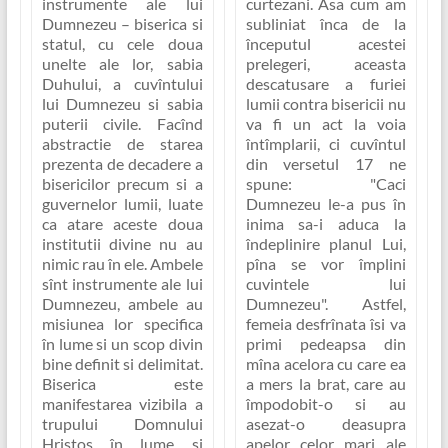
instrumente ale lui
curtezani. Asa cum am
Dumnezeu – biserica si
subliniat înca de la
statul, cu cele doua
începutul acestei
unelte ale lor, sabia
prelegeri, aceasta
Duhului, a cuvîntului
descatusare a furiei
lui Dumnezeu si sabia
lumii contra bisericii nu
puterii civile. Facînd
va fi un act la voia
abstractie de starea
întîmplarii, ci cuvîntul
prezenta de decadere a
din versetul 17 ne
bisericilor precum si a
spune:
"Caci
guvernelor lumii, luate
Dumnezeu le-a pus în
ca atare aceste doua
inima sa-i aduca la
institutii divine nu au
îndeplinire planul Lui,
nimic rau în ele. Ambele
pîna se vor împlini
sînt instrumente ale lui
cuvintele lui
Dumnezeu, ambele au
Dumnezeu"
. Astfel,
misiunea lor specifica
femeia desfrînata îsi va
în lume si un scop divin
primi pedeapsa din
bine definit si delimitat.
mîna acelora cu care ea
Biserica este
a mers la brat, care au
manifestarea vizibila a
împodobit-o si au
trupului Domnului
asezat-o deasupra
Hristos în lume si
apelor celor mari ale