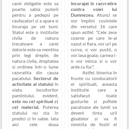
carei obligatie este sa
încurajat în razvratire
poarte sabia puterii
contra voiei lui
pentru a pedepsi pe
Dumnezeu
. Atunci se
raufacatori si a apara si
vor împlini cuvintele
încuraja pe cei buni.
din versetul 16 care
Statul este o institutie
spun astfel:
"Cele zece
civila de natura
coarne pe care le-ai
trecatoare a carei
vazut si fiara, vor urî pe
datorie este sa mentina
curva, o vor pustii, o
prin legi drepte, de
vor lasa goala; carnea i-
natura civila, dreptatea
o vor mînca si o vor
si ordinea într-o lume
arde cu foc"
.
razvratita din cauza
Astfel, biserica în
pacatului.
Sectorul de
frunte cu conducatorii
activitate al statului
în
ei spirituali, aceasta
viata locuitorilor
institutie care a
pamîntului, evident,
satisfacut toate
este nu cel spiritual ci
gusturile si poftele
cel material.
Puterea
pacatoase ale lumii va
statului nu sta în
deveni tinta urii
predici ci în sabie. Iata
gloatelor si va fi
aici cele doua
nimicita de fostii ei