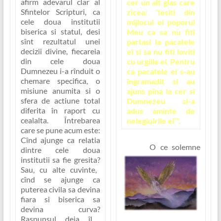
afirm adevarul clar al
cer un alt glas care
Sfintelor Scripturi, ca
zicea: ‘Iesiti din
cele doua institutii
mijlocul ei poporul
biserica
si
statul
, desi
Meu ca sa nu fiti
sînt rezultatul unei
partasi la pacatele
decizii divine, fiecareia
ei si sa nu fiti loviti
din cele doua
cu urgiile ei. Pentru
Dumnezeu i-a rînduit o
ca pacatele ei s-au
chemare specifica, o
îngramadit si au
misiune anumita si o
ajuns pîna la cer si
sfera de actiune total
Dumnezeu si-a
diferita în raport cu
adus aminte de
cealalta. Întrebarea
nelegiuirile ei’".
care se pune acum este:
Cînd ajunge ca relatia
O ce solemne
dintre cele doua
institutii sa fie gresita?
Sau, cu alte cuvinte,
cînd se ajunge ca
puterea civila sa devina
fiara si biserica sa
devina curva?
Raspunsul deja îl