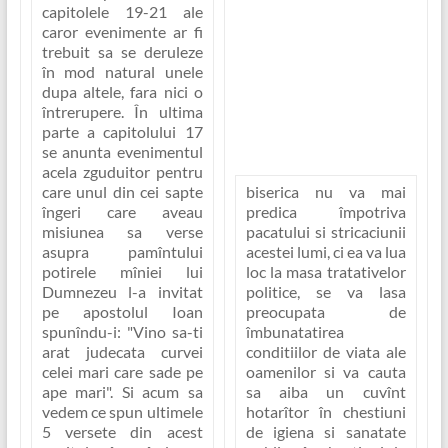
capitolele 19-21 ale
caror evenimente ar fi
trebuit sa se deruleze
în mod natural unele
dupa altele, fara nici o
întrerupere. În ultima
parte a capitolului 17
se anunta evenimentul
acela zguduitor pentru
care unul din cei sapte
biserica nu va mai
îngeri care aveau
predica împotriva
misiunea sa verse
pacatului si stricaciunii
asupra pamîntului
acestei lumi, ci ea va lua
potirele mîniei lui
loc la masa tratativelor
Dumnezeu l-a invitat
politice, se va lasa
pe apostolul Ioan
preocupata de
spunîndu-i:
"Vino sa-ti
îmbunatatirea
arat judecata curvei
conditiilor de viata ale
celei mari care sade pe
oamenilor si va cauta
ape mari"
. Si acum sa
sa aiba un cuvînt
vedem ce spun ultimele
hotarîtor în chestiuni
5 versete din acest
de igiena si sanatate