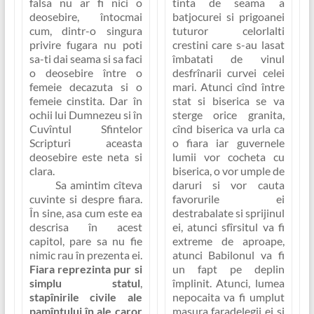
falsa nu ar fi nici o
tinta de seama a
deosebire
, întocmai
batjocurei si prigoanei
cum, dintr-o singura
tuturor celorlalti
privire fugara nu poti
crestini care s-au lasat
sa-ti dai seama si sa faci
îmbatati de vinul
o deosebire între o
desfrînarii curvei celei
femeie decazuta si o
mari. Atunci cînd între
femeie cinstita. Dar în
stat si biserica se va
ochii lui Dumnezeu si în
sterge orice granita,
Cuvîntul Sfintelor
cînd biserica va urla ca
Scripturi aceasta
o fiara iar guvernele
deosebire este neta si
lumii vor cocheta cu
clara.
biserica, o vor umple de
Sa amintim cîteva
daruri si vor cauta
cuvinte si despre fiara.
favorurile ei
În sine, asa cum este ea
destrabalate si sprijinul
descrisa în acest
ei, atunci sfîrsitul va fi
capitol, pare sa nu fie
extreme de aproape,
nimic rau în prezenta ei.
atunci Babilonul va fi
Fiara reprezinta pur si
un fapt pe deplin
simplu statul
,
împlinit. Atunci, lumea
stapînirile civile ale
nepocaita va fi umplut
pamîntului în ale caror
masura faradelegii ei si