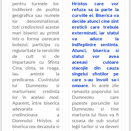
pentru turmele lor.
Hristos care vor
Indiferent de pozitia
refuza sa ia parte la
geografica sau numele
curviile ei. Biserica va
lor denominational,
decide atunci cine sînt
toti credinciosii acestei
ereticii care trebuie
mari biserici au primit
exterminati, iar statul
într-o forma oarecare
va aduce la
botezul, participa cu
îndfeplinire sentinta.
regularitate la serviciile
Atunci, biserica si
de cult si de
statul vor avea
împartasire cu Sfînta
aceeasi culoare
Cina, cînta, se roaga,
stacojie din cauza
iau aminte la
sîngelui sfintilor pe
predicarea Cuvîntului
care s-au învoit sa-i
lui Dumnezeu si
omoare
.
În acele zile
marturisesc credinta
ramasita poporului lui
lor în acelasi mod.
Dumnezeu care
Aparent, între biserica
pazeste poruncile lui
adevarata si
Dumnezeu si tine
credincioasa a
marturia lui Iisus va fi
Domnului Hristos si
scoasa de sub scutul
biserica cea decazuta si
legii tarilor si va deveni