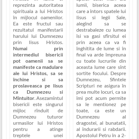
reprezinta autoritatea
lumii, biserica aceea
spirituala a lui Hristos
care a întors spatele lui
în mijlocul oamenilor.
Iisus si legii Sale,
Ea este fructul sau
alegînd sa se
rezultatul manifestarii
destrabaleze cu lumea
harului lui Dumnezeu
îsi va gasi sfîrsitul ei
prin Iisus Hristos.
prin aceea ca va fi
Numai prin
înghitita de lume si în
intermediul bisericii
final va arde împreuna
pot oamenii sa se
cu toate lucrurile din
manifeste ca madulare
aceasta lume care sînt
ale lui Hristos, sa se
sortite focului. Despre
închine si sa
Dumnezeu, Sfintele
proslaveasca pe Iisus
Scripturi ne asigura în
ca Dumnezeu si
prea multe locuri, ca sa
Mîntuitor
. Asezamîntul
îmi pot acum permite
bisericii este singurul
sa le mentionez pe
mijloc rînduit de
toate, ca este un
Dumnezeu tuturor
Dumnezeu al
urmasilor lui Hristos
dragostei, al bunatatii,
pentru a atinge
al îndurarii si rabdarii.
treptele unei
Apostolul Petru în a 2-