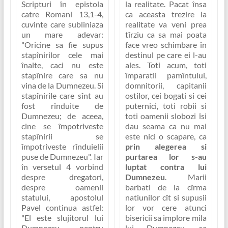
Scripturi în epistola
la realitate. Pacat însa
catre Romani 13,1-4,
ca aceasta trezire la
cuvinte care subliniaza
realitate va veni prea
un mare adevar:
tîrziu ca sa mai poata
"Oricine sa fie supus
face vreo schimbare în
stapînirilor cele mai
destinul pe care ei l-au
înalte, caci nu este
ales. Toti acum, toti
stapînire care sa nu
împaratii pamîntului,
vina de la Dumnezeu. Si
domnitorii, capitanii
stapînirile care sînt au
ostilor, cei bogati si cei
fost rînduite de
puternici, toti robii si
Dumnezeu; de aceea,
toti oamenii slobozi îsi
cine se împotriveste
dau seama ca nu mai
stapînirii se
este nici o scapare, ca
împotriveste rînduielii
prin alegerea si
puse de Dumnezeu"
. Iar
purtarea lor s-au
în versetul 4 vorbind
luptat contra lui
despre dregatori,
Dumnezeu
. Marii
despre oamenii
barbati de la cîrma
statului, apostolul
natiunilor cît si supusii
Pavel continua astfel:
lor vor cere atunci
"El este slujitorul lui
bisericii sa implore mila
Dumnezeu pentru
lui Dumnezeu, sa