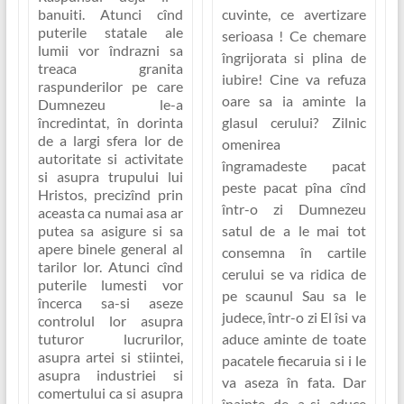
cuvinte, ce avertizare
banuiti. Atunci cînd
puterile statale ale
serioasa ! Ce chemare
lumii vor îndrazni sa
îngrijorata si plina de
treaca granita
iubire! Cine va refuza
raspunderilor pe care
oare sa ia aminte la
Dumnezeu le-a
glasul cerului? Zilnic
încredintat, în dorinta
de a largi sfera lor de
omenirea
autoritate si activitate
îngramadeste pacat
si asupra trupului lui
peste pacat pîna cînd
Hristos, precizînd prin
într-o zi Dumnezeu
aceasta ca numai asa ar
satul de a le mai tot
putea sa asigure si sa
apere binele general al
consemna în cartile
tarilor lor. Atunci cînd
cerului se va ridica de
puterile lumesti vor
pe scaunul Sau sa le
încerca sa-si aseze
judece, într-o zi El îsi va
controlul lor asupra
aduce aminte de toate
tuturor lucrurilor,
asupra artei si stiintei,
pacatele fiecaruia si i le
asupra industriei si
va aseza în fata. Dar
comertului ca si asupra
înainte de a-si aduce