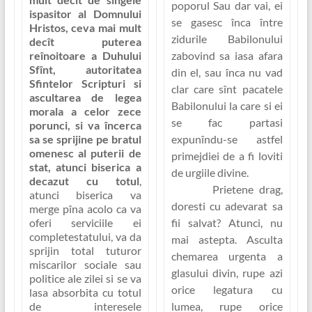
poporul Sau dar vai, ei
ispasitor al Domnului
se gasesc înca între
Hristos, ceva mai mult
zidurile Babilonului
decît puterea
zabovind sa iasa afara
reînoitoare a Duhului
Sfînt, autoritatea
din el, sau înca nu vad
Sfintelor Scripturi si
clar care sînt pacatele
ascultarea de legea
Babilonului la care si ei
morala a celor zece
se fac partasi
porunci, si va încerca
expunîndu-se astfel
sa se sprijine pe bratul
omenesc al puterii de
primejdiei de a fi loviti
stat, atunci biserica a
de urgiile divine.
decazut cu totul
,
Prietene drag,
atunci biserica va
doresti cu adevarat sa
merge pîna acolo ca va
fii salvat? Atunci, nu
oferi serviciile ei
completestatului, va da
mai astepta. Asculta
sprijin total tuturor
chemarea urgenta a
miscarilor sociale sau
glasului divin, rupe azi
politice ale zilei si
se va
orice legatura cu
lasa absorbita cu totul
lumea, rupe orice
de interesele