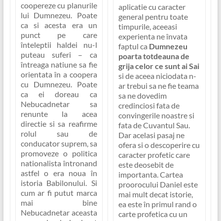
coopereze cu planurile
aplicatie cu caracter
lui Dumnezeu. Poate
general pentru toate
ca si acesta era un
timpurile, aceeasi
punct pe care
experienta ne învata
înteleptii haldei nu-l
faptul ca
Dumnezeu
puteau suferi – ca
poarta totdeauna de
întreaga natiune sa fie
grija celor ce sunt ai Sai
orientata în a coopera
si de aceea niciodata n-
cu Dumnezeu. Poate
ar trebui sa ne fie teama
ca ei doreau ca
sa ne dovedim
Nebucadnetar sa
credinciosi fata de
renunte la acea
convingerile noastre si
directie si sa reafirme
fata de Cuvantul Sau.
rolul sau de
Dar acelasi pasaj ne
conducator suprem, sa
ofera si o descoperire cu
promoveze o politica
caracter profetic care
nationalista întronand
este deosebit de
astfel o era noua în
importanta. Cartea
istoria Babilonului. Si
proorocului Daniel este
cum ar fi putut marca
mai mult decat istorie,
mai bine
ea este în primul rand o
Nebucadnetar aceasta
carte profetica cu un