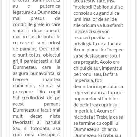
acea festivitate, însa
au o puternica
înteleptii Babilonului se
legatura cu Dumnezeu
consolau cu gandul ca
mai presus de
umilirea lor de ani de
conditiile grele în care
zile oricum va lua sfarsit
viata îi duce uneori,
în acea zi si ei vor
mai presus de lanturile
recuceri pozitia lor
cu care ei sunt prinsi
privilegiata de altadata.
de pamant. Desi robi,
Acum planul lor începea
ei sunt totusi obiectul
sa se desfasoare; totul
grijii pamantesti a lui
era pregatit. Acolo era
Dumnezeu, care le
chipul de aur, împaratul
asigura bunavointa si
pe tronul sau, fanfara
trecere înaintea
imperiala, toti
oamenilor, stiinta si
demnitarii imperiului ca
pricepere. Din copiii
reprezentanti ai tuturor
Sai credinciosi de pe
popoarelor si limbilor
acest pamant
de pe întreg cuprinsul
Dumnezeu a facut mai
imperiului. Acum ori
mult decat niste
niciodata ! Trebuia ca sa
favorizati ai harului
se termine cu copiii lui
Sau, si totodata, asa
Dumnezeu si chiar cu
cum ne-a descoperit
Dumnezeu.
Ei trebuiau