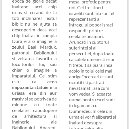
epoca de glorie decat
mesaj profetic pentru
înaltand acel chip
noi. Cei trei tineri
urias si cerand de la
israeliti sunt într-un fel
toti închinare? Textul
reprezentanti ai
biblic nu ne ajuta sa
întregului popor israel
descoperim daca acel
raspandit printre
chip înaltat în campia
celelalte neamuri.
Dura era o imagine a
Aruncati în cuptorul
zeului Baal Marduk,
suferintei si al
patronul Babilonului
persecutiei, dupa toate
si zeitatea favorita a
calculele omenesti ei ar
locuitorilor lui, sau
fi trebuit sa piara, însa
chiar o imagine a
acolo în toiul celei mai
împaratului. Ce stim
aprige încercari ei sunt
este, ca
acea
ocrotiti si pastrati
impozanta statuie era
nevatamati, asa cum
uriasa, era din aur
vom vedea. Si aceasta
masiv
si se potrivea de
numai pentru ca ei sunt
minune cu toate
în legamant cu
celelalte capodopere
Dumnezeu. In cele din
de arhitectura si
urma ei vor fi eliberati si
inginerie ale
înaltati deasupra
Babilonului. Aparent,
tuturor celorlalte