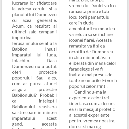
lucrarea lor sfidatoare
vremea lui Daniel va fi o
la adresa cerului si a
ramasita printre toti
planului lui Dumnezeu
locuitorii pamantului
cu acea generatie.
care în ciuda
Acum, ca rezultat al
amenintarii cu moartea
ultimei sale campanii
va refuza sa se închine
împotriva
icoanei fiarei. Aceasta
Ierusalimului se afla la
ramasita va fi si ea
Babilon însusi
ocrotita de Dumnezeu
împaratul lui Iuda,
în chip minunat. Va fi
Ioiachim. Daca
eliberata din mana celor
Dumnezeu nu a putut
faradelege si va fi
oferi protectie
înaltata mai presus de
poporului Sau ales,
toate neamurile. Ei vor fi
cum ar putea atunci
poporul celor sfinti.
asigura protectie
Gandindu-ma la
Babilonului? Probabil
experienta celor trei
ca înteleptii
tineri, asa cum a decurs
Babilonului reusisera
ea si la mesajul profetic
sa strecoare în mintea
al acestei experiente
împaratului acest
pentru vremea noastra,
gand, aceasta
doresc si ma rog