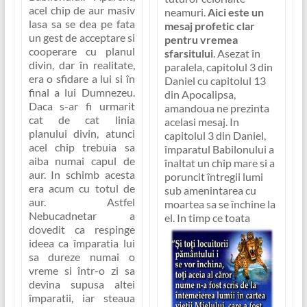
acel chip de aur masiv
neamuri.
Aici este un
lasa sa se dea pe fata
mesaj profetic clar
un gest de acceptare si
pentru vremea
cooperare cu planul
sfarsitului
. Asezat în
divin, dar în realitate,
paralela, capitolul 3 din
era o sfidare a lui si în
Daniel cu capitolul 13
final a lui Dumnezeu.
din Apocalipsa,
Daca s-ar fi urmarit
amandoua ne prezinta
cat de cat linia
acelasi mesaj. In
planului divin, atunci
capitolul 3 din Daniel,
acel chip trebuia sa
împaratul Babilonului a
aiba numai capul de
înaltat un chip mare si a
aur. In schimb acesta
poruncit întregii lumi
era acum cu totul de
sub amenintarea cu
aur. Astfel
moartea sa se închine la
Nebucadnetar a
el.
In timp ce toata
dovedit ca respinge
ideea ca împaratia lui
sa dureze numai o
vreme si într-o zi sa
devina supusa altei
împaratii, iar steaua