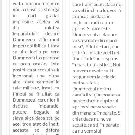
viata oricaruia dintre
care l-am facut. Daca nu
noi, a reusit sa stearga
va veti închina lui, veti fi
în mod gradat
aruncati pe data în
impresiile acelea vii
mijlocul unui cuptor
din mintea
aprins.
Si care este
împaratului despre
Dumnezeul acela care
Dumnezeu, si în mod
va va scoate din mana
imperceptibil sa-l faca
mea?
„
Plini de tact, dar
sa uite lectia pe care
si de fermitate acei trei
Dumnezeu i-o predase
tineri iudei au raspuns
cu acea ocazie. Este
împaratului astfel:
„Noi
posibil ca succesul sa fi
n-avem nevoie sa-ti
încoronat una dupa
raspundem la cele de
alta toate campaniile
mai sus. Iata,
sale militare, încat cu
Dumnezeul nostru
timpul sa fi uitat ca
caruia îi slujim poate sa
Dumnezeul cerurilor îi
ne scoata din cuptorul
daduse împaratie,
aprins si ne va scoate
putere, bogatie si
din mana ta împarate. Si
slava si ca daca sta pe
chiar daca nu ne va
acel tron atat de înalt,
scoate, sa stii împarate
aceasta se datora
ca nu vom sluji