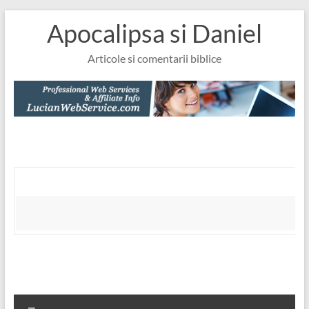
Skip
Apocalipsa si Daniel
to
content
Articole si comentarii biblice