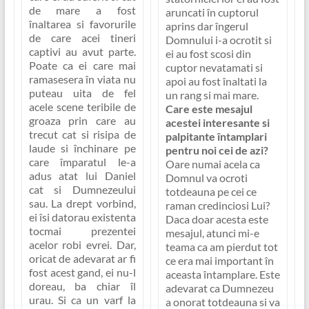
de mare a fost
aruncati în cuptorul
înaltarea si favorurile
aprins dar îngerul
de care acei tineri
Domnului i-a ocrotit si
captivi au avut parte.
ei au fost scosi din
Poate ca ei care mai
cuptor nevatamati si
ramasesera în viata nu
apoi au fost înaltati la
puteau uita de fel
un rang si mai mare
.
acele scene teribile de
Care este mesajul
groaza prin care au
acestei interesante si
trecut cat si risipa de
palpitante întamplari
laude si închinare pe
pentru noi cei de azi?
care împaratul le-a
Oare numai acela ca
adus atat lui Daniel
Domnul va ocroti
cat si Dumnezeului
totdeauna pe cei ce
sau. La drept vorbind,
raman credinciosi Lui
?
ei îsi datorau existenta
Daca doar acesta este
tocmai prezentei
mesajul, atunci mi-e
acelor robi evrei. Dar,
teama ca am pierdut tot
oricat de adevarat ar fi
ce era mai important în
fost acest gand, ei nu-l
aceasta întamplare. Este
doreau, ba chiar îl
adevarat ca Dumnezeu
urau. Si ca un varf la
a onorat totdeauna si va