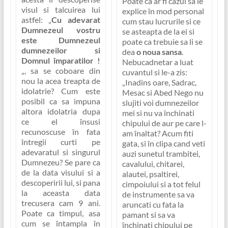
Poate ca ar fi cazul sa le
visul si talcuirea lui
explice în mod personal
astfel: „
Cu adevarat
cum stau lucrurile si ce
Dumnezeul vostru
se asteapta de la ei si
este Dumnezeul
poate ca trebuie sa li se
dumnezeilor si
dea
o noua sansa
.
Domnul împaratilor !
Nebucadnetar a luat
„, sa se coboare din
cuvantul si le-a zis:
nou la acea treapta de
„Inadins oare, Sadrac,
idolatrie? Cum este
Mesac si Abed Nego nu
posibil ca sa impuna
slujiti voi dumnezeilor
altora idolatria dupa
mei si nu va închinati
ce el însusi
chipului de aur pe care l-
recunoscuse în fata
am înaltat? Acum fiti
întregii curti pe
gata, si în clipa cand veti
adevaratul si singurul
auzi sunetul trambitei,
Dumnezeu? Se pare ca
cavalului, chitarei,
de la data visului si a
alautei, psaltirei,
descoperirii lui, si pana
cimpoiului si a tot felul
la aceasta data
de instrumente sa va
trecusera cam 9 ani.
aruncati cu fata la
Poate ca timpul, asa
pamant si sa va
cum se întampla în
închinati chipului pe