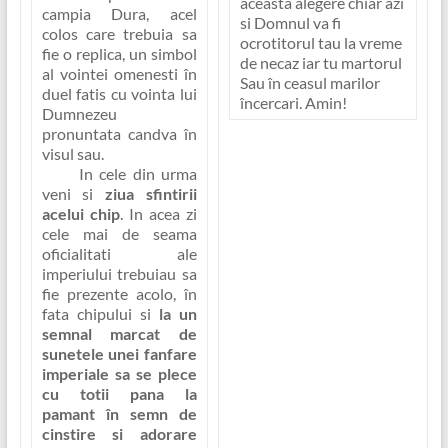
aceasta alegere chiar azi
campia Dura, acel
si Domnul va fi
colos care trebuia sa
ocrotitorul tau la vreme
fie o replica, un simbol
de necaz iar tu martorul
al vointei omenesti în
Sau în ceasul marilor
duel fatis cu vointa lui
încercari. Amin!
Dumnezeu
pronuntata candva în
visul sau.
In cele din urma
veni si
ziua sfintirii
acelui chip
. In acea zi
cele mai de seama
oficialitati ale
imperiului trebuiau sa
fie prezente acolo, în
fata chipului si
la un
semnal marcat de
sunetele unei fanfare
imperiale sa se plece
cu totii pana la
pamant în semn de
cinstire si adorare