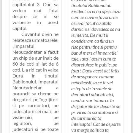
capitolului 3. Dar, sa
tinutului Babilonului.
vedem mai întai
Evident ca ei nu apreciaza
despre ce ni se
cum se cuvine favorurile
vorbeste în acest
ce le-ai facut cu atata
capitol.
darnicie si dovedesc ca nu
Cuvantul divin ne
le merita. De mult îi
relateaza urmatoarele:
consideram ca fiind un
„Imparatul
risc pentru tine si pentru
Nebucadnetar a facut
bunul mers al împaratiei
un chip de aur înalt de
tale. Iata-i acum cum te
60 de coti si lat de 6
dispretuiesc în public, pe
coti. L-a ridicat în valea
fata ! Daca acest act fatis
Dura în tinutul
de nesupunere ramane
Babilonului. Imparatul
nepedepsit, la ce te vei
Nebucadnetar a
astepta de la sutele de
poruncit sa cheme pe
demnitari adunati aici,
dregatori, pe îngrijitori
cand se vor întoarce în
si pe carmuitori, pe
dregatoriile lor departe de
judecatorii cei mari, pe
privirea ta scrutatoare si
vistiernici, pe
de carmuirea ta
legiuitori, pe
înteleapta? Cat de departe
judecatori si pe toate
va merge politica ta