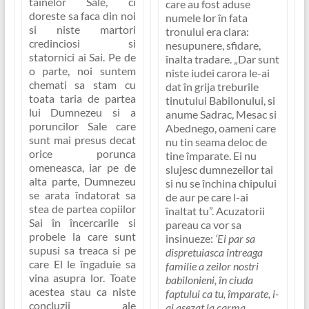
tainelor Sale, ci
care au fost aduse
doreste sa faca din noi
numele lor în fata
si niste martori
tronului era clara:
credinciosi si
nesupunere, sfidare,
statornici ai Sai. Pe de
înalta tradare
.
„Dar sunt
o parte, noi suntem
niste iudei carora le-ai
chemati sa stam cu
dat în grija treburile
toata taria de partea
tinutului Babilonului, si
lui Dumnezeu si a
anume Sadrac, Mesac si
poruncilor Sale care
Abednego, oameni care
sunt mai presus decat
nu tin seama deloc de
orice porunca
tine împarate. Ei nu
omeneasca, iar pe de
slujesc dumnezeilor tai
alta parte, Dumnezeu
si nu se închina chipului
se arata îndatorat sa
de aur pe care l-ai
stea de partea copiilor
înaltat tu”.
Acuzatorii
Sai în încercarile si
pareau ca vor sa
probele la care sunt
insinueze:
‘Ei par sa
supusi sa treaca si pe
dispretuiasca întreaga
care El le îngaduie sa
familie a zeilor nostri
vina asupra lor. Toate
babilonieni, în ciuda
acestea stau ca niste
faptului ca tu, împarate, i-
concluzii ale
ai asezat la carma