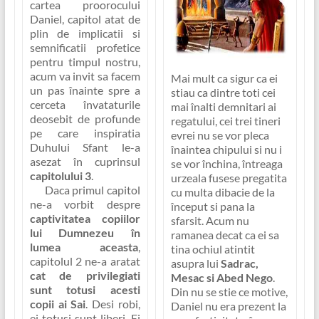
cartea proorocului
Daniel, capitol atat de
plin de implicatii si
semnificatii profetice
pentru timpul nostru,
acum va invit sa facem
Mai mult ca sigur ca ei
un pas înainte spre a
stiau ca dintre toti cei
cerceta învataturile
mai înalti demnitari ai
deosebit de profunde
regatului, cei trei tineri
pe care inspiratia
evrei nu se vor pleca
Duhului Sfant le-a
înaintea chipului si nu i
asezat în cuprinsul
se vor închina, întreaga
capitolului 3
.
urzeala fusese pregatita
Daca primul capitol
cu multa dibacie de la
ne-a vorbit despre
început si pana la
captivitatea copiilor
sfarsit. Acum nu
lui Dumnezeu în
ramanea decat ca ei sa
lumea aceasta
,
tina ochiul atintit
capitolul 2 ne-a aratat
asupra lui
Sadrac,
cat de privilegiati
Mesac si Abed Nego
.
sunt totusi acesti
Din nu se stie ce motive,
copii ai Sai
. Desi robi,
Daniel nu era prezent la
ei totusi sunt liberi. Ei