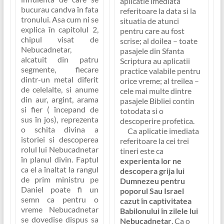
aplicatie imediata
bucurau candva în fata
referitoare la data si la
tronului. Asa cum ni se
situatia de atunci
explica în capitolul 2,
pentru care au fost
chipul visat de
scrise; al doilea – toate
Nebucadnetar,
pasajele din Sfanta
alcatuit din patru
Scriptura au aplicatii
segmente, fiecare
practice valabile pentru
dintr-un metal diferit
orice vreme; al treilea –
de celelalte, si anume
cele mai multe dintre
din aur, argint, arama
pasajele Bibliei contin
si fier ( începand de
totodata si o
sus în jos), reprezenta
descoperire profetica.
o schita divina a
Ca aplicatie imediata
istoriei si descoperea
referitoare la cei trei
rolul lui Nebucadnetar
tineri este ca
în planul divin. Faptul
experienta lor ne
ca el a înaltat la rangul
descopera grija lui
de prim ministru pe
Dumnezeu pentru
Daniel poate fi un
poporul Sau Israel
semn ca pentru o
cazut în captivitatea
vreme Nebucadnetar
Babilonului în zilele lui
se dovedise dispus sa
Nebucadnetar
. Ca o