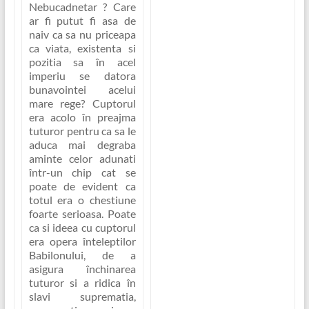
Nebucadnetar ? Care
ar fi putut fi asa de
naiv ca sa nu priceapa
ca viata, existenta si
pozitia sa în acel
imperiu se datora
bunavointei acelui
mare rege? Cuptorul
era acolo în preajma
tuturor pentru ca sa le
aduca mai degraba
aminte celor adunati
într-un chip cat se
poate de evident ca
totul era o chestiune
foarte serioasa. Poate
ca si ideea cu cuptorul
era opera înteleptilor
Babilonului, de a
asigura închinarea
tuturor si a ridica în
slavi suprematia,