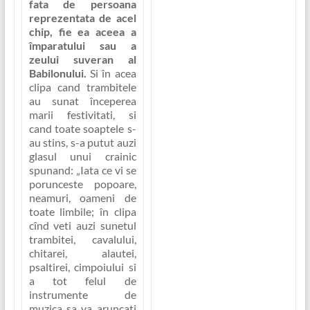
fata de persoana
reprezentata de acel
chip, fie ea aceea a
împaratului sau a
zeului suveran al
Babilonului.
Si în acea
clipa cand trambitele
au sunat începerea
marii festivitati, si
cand toate soaptele s-
au stins, s-a putut auzi
glasul unui crainic
spunand:
„Iata ce vi se
porunceste popoare,
neamuri, oameni de
toate limbile; în clipa
cînd veti auzi sunetul
trambitei, cavalului,
chitarei, alautei,
psaltirei, cimpoiului si
a tot felul de
instrumente de
muzica sa va aruncati