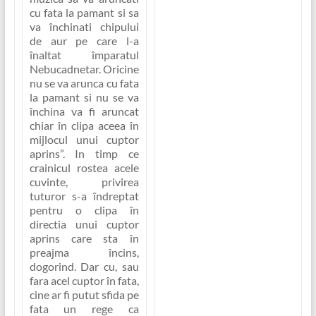
cu fata la pamant si sa
va închinati chipului
de aur pe care l-a
înaltat împaratul
Nebucadnetar. Oricine
nu se va arunca cu fata
la pamant si nu se va
închina va fi aruncat
chiar în clipa aceea în
mijlocul unui cuptor
aprins”
.
In timp ce
crainicul rostea acele
cuvinte, privirea
tuturor s-a îndreptat
pentru o clipa în
directia unui cuptor
aprins care sta în
preajma încins,
dogorind. Dar cu, sau
fara acel cuptor în fata,
cine ar fi putut sfida pe
fata un rege ca