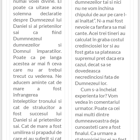
numai voiei divine. El
dumnezeilor tai si nici
poate ca uitase acea
nu ne vom închina
solemna declaratie
chipului de aur pe care l-
despre Dumnezeul lui
ai înaltat”
. N-a mai fost
Daniel si al prietenilor
nevoie ca fanfara sa mai
sai ca fiind
cante. Acei trei tineri au
Dummnezeul
calculat în graba costul
dumnezeilor si
credinciosiei lor si au
Domnul împaratilor.
fost gata sa plateasca
Poate ca pe langa
supremul pret daca era
acestea ar mai fi ceva
cazul, decat sa se
care nu ar trebui
dovedeasca
trecut cu vederea. Ne
necredinciosi fata de
aducem aminte cat de
Dumnezeul lor.
mare a fost
Cum s-a încheiat
înfrangerea
experienta lor? Vom
înteleptilor tronului si
vedea în comentariul
cat de stralucitor a
urmator. Poate ca cei
fost succesul lui
mai multi dintre
Daniel si al prietenilor
dumneavoastra deja
sai. Cat de mare a fost
cunoasteti care a fost
umilirea si prapadul de
finalul.
Ca urmare a
care ei au suferit si cat
statorniciei lor ei au fost