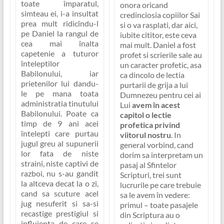
toate împaratul,
onora oricand
simteau ei, i-a insultat
credinciosia copiilor Sai
prea mult ridicîndu-l
si o va rasplati, dar aici,
pe Daniel la rangul de
iubite cititor, este ceva
cea mai înalta
mai mult. Daniel a fost
capetenie a tuturor
profet si scrierile sale au
înteleptilor
un caracter profetic, asa
Babilonului, iar
ca dincolo de lectia
prietenilor lui dandu-
purtarii de grija a lui
le pe mana toata
Dumnezeu pentru cei ai
administratia tinutului
Lui
avem în acest
Babilonului. Poate ca
capitol o lectie
timp de 9 ani acei
profetica privind
întelepti care purtau
viitorul nostru
. In
jugul greu al supunerii
general vorbind, cand
lor fata de niste
dorim sa interpretam un
straini, niste captivi de
pasaj al Sfintelor
razboi, nu s-au gandit
Scripturi, trei sunt
la altceva decat la o zi,
lucrurile pe care trebuie
cand sa scuture acel
sa le avem în vedere:
jug nesuferit si sa-si
primul – toate pasajele
recastige prestigiul si
din Scriptura au o
influienta de care se