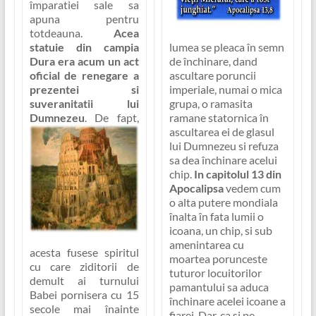
împaratiei sale sa
apuna pentru
totdeauna.
Acea
statuie din campia
lumea se pleaca în semn
Dura era acum un act
de închinare, dand
oficial de renegare a
ascultare poruncii
prezentei si
imperiale, numai o mica
suveranitatii lui
grupa, o ramasita
Dumnezeu
.
De fapt,
ramane statornica în
ascultarea ei de glasul
lui Dumnezeu si refuza
sa dea închinare acelui
chip.
In capitolul 13 din
Apocalipsa
vedem cum
o alta putere mondiala
înalta în fata lumii o
icoana, un chip, si sub
amenintarea cu
acesta fusese spiritul
moartea porunceste
cu care ziditorii de
tuturor locuitorilor
demult ai turnului
pamantului sa aduca
Babei pornisera cu 15
închinare acelei icoane a
secole mai înainte
fiarei. Dar, ca si pe