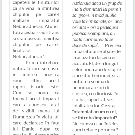
capeteniile tinuturilor
nationala daca un grup de
ca sa vina la sfintirea
înalti demnitari îsi permit
chipului pe care-l
sa ignore în mod public
înaltase împaratul
voia ta? Imparate, ori una
Nebucadnetar. Atunci,
ori alta – ori o pedeapsa
toti acestia s-au strans
publica exemplara, ori
si s-au asezat înaintea
toata carmuirea ta se
chipului pe carre-
duce de rapa’
. Privirea
lînaltase
împaratului se abate de
Nebucadnetar”
.
la acuzatori la cei trei
Prima întrebare
acuzati. El, de-a lungul
naturala care se naste
celor noua ani de slujire
în mintea noastra
a acestor trei iudei, si-a
cand citim acest
putut da seama de
raport istoric este:
nenumarate ori de
Cum se poate ca
cinstea, credinciosia în
tocmai acest împarat
slujba, capacitatea si
care a cunoscut atat
loialitatea lor.
Ce s-a
de vizibil mana lui
întamplat acum cu ei,
Dumnezeu în viata lui,
se întreba împaratul?
care declarase în fata
Nu cumva n-au înteles
lui Daniel dupa ce
cum trebuie porunca ?
acesta îi descoperise