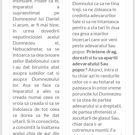
însinuare. Poate ca el,
Domnului ca sa ne tina
împaratul a
treji, sa ne zideasca în
supraestimat pe
credinta adevarurilor
Dumnezeul lui Daniel
Sale si sa ne întareasca
si acum, ar fi mai bine,
pentru a sta tari în ziua
în urma dovedirii
cea grea a marilor
neputinciosiei acelui
încercari care vor veni
Dumnezeu el,
peste adevaratul Sau
Nebucadnetar, sa se
popor.
Prietene drag,
întoarca sa dea onoare
doresti si tu sa apartii
zeilor Babilonului care
adevaratului Sau
i-au dat biruinta atat
popor?
Atunci, intra si
asupra iudeilor cat si
tu chiar azi în randurile
asupra Dumnezeului
celor ce s-au hotarat sa
lor. Asa se face ca
pazeasca în orice vreme
împaratul a ales sa
poruncile lui Dumnezeu
creada numai ceea ce
si sa stea de partea
vroia sa creada si sa se
adevarului si a dreptatii,
îndoiasca de tot ceea
de partea sfinteniei si
ce dorea sa fie dat
ascultarii de glasul Sau,
uitarii. Si în consecinta,
chiar daca s-ar
a consimtit la înaltarea
cutremura muntii. Fa
acelui chip de aur din