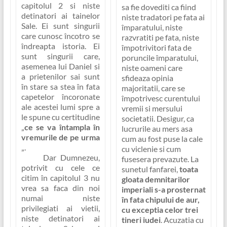
capitolul 2 si niste
sa fie dovediti ca fiind
detinatori ai tainelor
niste tradatori pe fata ai
Sale. Ei sunt singurii
împaratului, niste
care cunosc încotro se
razvratiti pe fata, niste
îndreapta istoria. Ei
împotrivitori fata de
sunt singurii care,
poruncile împaratului,
asemenea lui Daniel si
niste oameni care
a prietenilor sai sunt
sfideaza opinia
în stare sa stea în fata
majoritatii, care se
capetelor încoronate
împotrivesc curentului
ale acestei lumi spre a
vremii si mersului
le spune cu certitudine
societatii
. Desigur, ca
„
ce se va întampla în
lucrurile au mers asa
vremurile de pe urma
cum au fost puse la cale
„.
cu viclenie si cum
Dar Dumnezeu,
fusesera prevazute. La
potrivit cu cele ce
sunetul fanfarei,
toata
citim în capitolul 3 nu
gloata demnitarilor
vrea sa faca din noi
imperiali s-a prosternat
numai niste
în fata chipului de aur,
privilegiati ai vietii,
cu exceptia celor trei
niste detinatori ai
tineri iudei
. Acuzatia cu