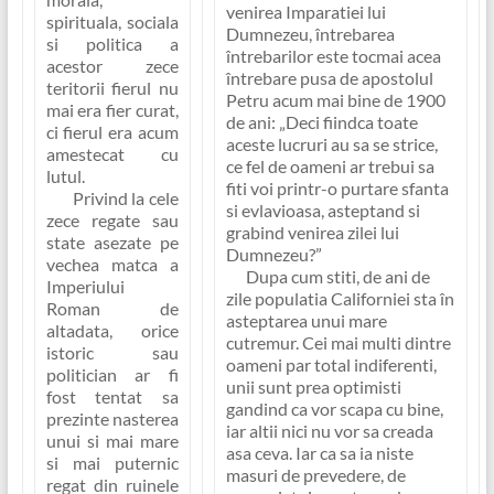
venirea Imparatiei lui
spirituala, sociala
Dumnezeu, întrebarea
si politica a
întrebarilor este tocmai acea
acestor zece
întrebare pusa de apostolul
teritorii fierul nu
Petru acum mai bine de 1900
mai era fier curat,
de ani:
„Deci fiindca toate
ci fierul era acum
aceste lucruri au sa se strice,
amestecat cu
ce fel de oameni ar trebui sa
lutul.
fiti voi printr-o purtare sfanta
Privind la cele
si evlavioasa, asteptand si
zece regate sau
grabind venirea zilei lui
state asezate pe
Dumnezeu?”
vechea matca a
Dupa cum stiti, de ani de
Imperiului
zile populatia Californiei sta în
Roman de
asteptarea unui mare
altadata, orice
cutremur. Cei mai multi dintre
istoric sau
oameni par total indiferenti,
politician ar fi
unii sunt prea optimisti
fost tentat sa
gandind ca vor scapa cu bine,
prezinte nasterea
iar altii nici nu vor sa creada
unui si mai mare
asa ceva. Iar ca sa ia niste
si mai puternic
masuri de prevedere, de
regat din ruinele