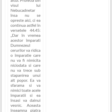
altul. Profetia din
visul lui
Nebucadnetar
însa nu se
opreste aici, ci ea
continua astfel în
versetele 44.45:
„Dar în vremea
acestor împarati
Dumnezeul
cerurilor va ridica
o împaratie care
nu va fi nimicita
niciodata si care
nu va trece sub
stapanirea unui
alt popor. Ea va
sfarama si va
nimici toate acele
împaratii si ea
însasi va dainui
vesnic. Aceasta
înseamna piatra