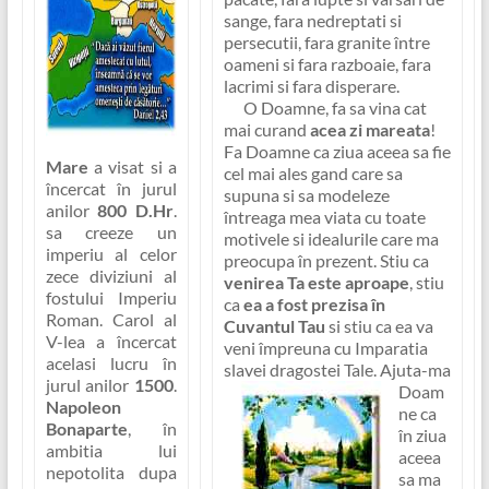
sange, fara nedreptati si
persecutii, fara granite între
oameni si fara razboaie, fara
lacrimi si fara disperare.
O Doamne, fa sa vina cat
mai curand
acea zi mareata
!
Fa Doamne ca ziua aceea sa fie
Mare
a visat si a
cel mai ales gand care sa
încercat în jurul
supuna si sa modeleze
anilor
800 D.Hr
.
întreaga mea viata cu toate
sa creeze un
motivele si idealurile care ma
imperiu al celor
preocupa în prezent. Stiu ca
zece diviziuni al
venirea Ta este aproape
, stiu
fostului Imperiu
ca
ea a fost prezisa în
Roman. Carol al
Cuvantul Tau
si stiu ca ea va
V-lea a încercat
veni împreuna cu
Imparatia
acelasi lucru în
slavei dragostei Tale
.
Ajuta-ma
jurul anilor
1500
.
Doam
Napoleon
ne ca
Bonaparte
, în
în ziua
ambitia lui
aceea
nepotolita dupa
sa ma