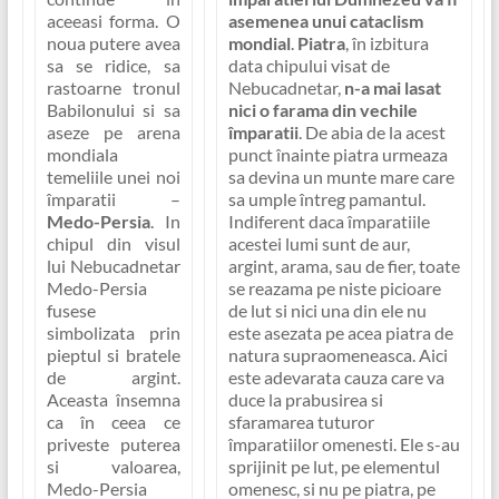
aceeasi forma. O
asemenea unui cataclism
noua putere avea
mondial
.
Piatra
, în izbitura
sa se ridice, sa
data chipului visat de
rastoarne tronul
Nebucadnetar,
n-a mai lasat
Babilonului si sa
nici o farama din vechile
aseze pe arena
împaratii
. De abia de la acest
mondiala
punct înainte piatra urmeaza
temeliile unei noi
sa devina un munte mare care
împaratii –
sa umple întreg pamantul.
Medo-Persia
. In
Indiferent daca împaratiile
chipul din visul
acestei lumi sunt de aur,
lui Nebucadnetar
argint, arama, sau de fier,
toate
Medo-Persia
se reazama pe niste picioare
fusese
de lut
si nici una din ele nu
simbolizata prin
este asezata pe acea piatra de
pieptul si bratele
natura supraomeneasca. Aici
de argint.
este adevarata cauza care va
Aceasta însemna
duce la prabusirea si
ca în ceea ce
sfaramarea tuturor
priveste puterea
împaratiilor omenesti. Ele s-au
si valoarea,
sprijinit pe lut, pe elementul
Medo-Persia
omenesc, si nu pe piatra, pe