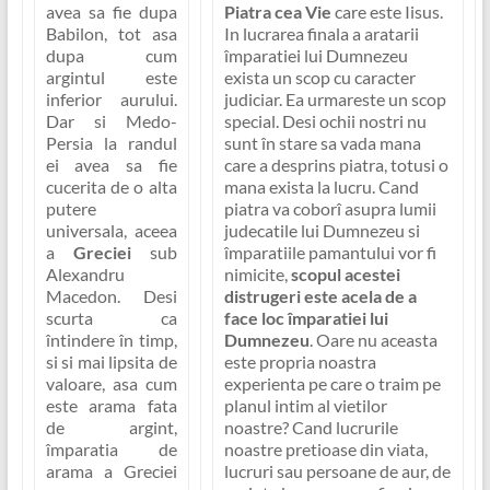
avea sa fie dupa
Piatra cea Vie
care este Iisus.
Babilon, tot asa
In lucrarea finala a aratarii
dupa cum
împaratiei lui Dumnezeu
argintul este
exista un scop cu caracter
inferior aurului.
judiciar. Ea urmareste un scop
Dar si Medo-
special. Desi ochii nostri nu
Persia la randul
sunt în stare sa vada mana
ei avea sa fie
care a desprins piatra, totusi o
cucerita de o alta
mana exista la lucru. Cand
putere
piatra va coborî asupra lumii
universala, aceea
judecatile lui Dumnezeu si
a
Greciei
sub
împaratiile pamantului vor fi
Alexandru
nimicite,
scopul acestei
Macedon. Desi
distrugeri este acela de a
scurta ca
face loc împaratiei lui
întindere în timp,
Dumnezeu
. Oare nu aceasta
si si mai lipsita de
este propria noastra
valoare, asa cum
experienta pe care o traim pe
este arama fata
planul intim al vietilor
de argint,
noastre? Cand lucrurile
împaratia de
noastre pretioase din viata,
arama a Greciei
lucruri sau persoane de aur, de