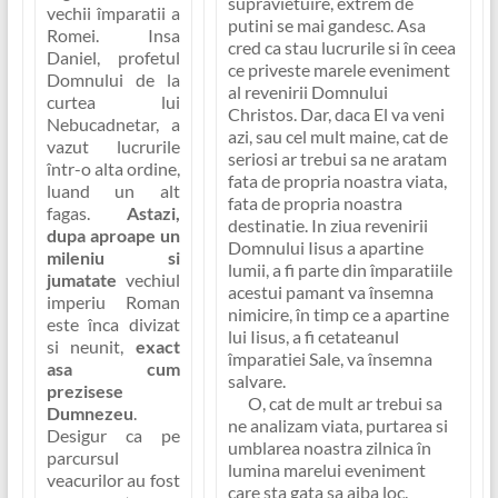
supravietuire, extrem de
vechii împaratii a
putini se mai gandesc. Asa
Romei. Insa
cred ca stau lucrurile si în ceea
Daniel, profetul
ce priveste marele eveniment
Domnului de la
al revenirii Domnului
curtea lui
Christos. Dar, daca El va veni
Nebucadnetar, a
azi, sau cel mult maine, cat de
vazut lucrurile
seriosi ar trebui sa ne aratam
într-o alta ordine,
fata de propria noastra viata,
luand un alt
fata de propria noastra
fagas.
Astazi,
destinatie.
In ziua revenirii
dupa aproape un
Domnului Iisus a apartine
mileniu si
lumii, a fi parte din împaratiile
jumatate
vechiul
acestui pamant va însemna
imperiu Roman
nimicire, în timp ce a apartine
este înca divizat
lui Iisus, a fi cetateanul
si neunit
,
exact
împaratiei Sale, va însemna
asa cum
salvare.
prezisese
O, cat de mult ar trebui sa
Dumnezeu
.
ne analizam viata, purtarea si
Desigur ca pe
umblarea noastra zilnica în
parcursul
lumina marelui eveniment
veacurilor au fost
care sta gata sa aiba loc.