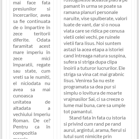
mai face fata
pamant în urma se poate sa
presiunilor si
ramana planuri personale
încercarilor, avea
naruite, vise spulberate, valori
sa fie continuata
luate de vant, dar si o noua
de o împartire în
viata care se ridica pe cenusa
zece teritorii
vietii celei vechi, pe ruinele
diferite. Odata
vietii fara Iisus. Noi suntem
faramitat acest
astazi la acea etapa a istoriei
mare imperiu în
cand întreaga natura suspina,
zece mici
sufera si striga dupa clipa
împaratii, regate
înoirii a tuturor lucrurilor. Ele
sau state, cum
striga sa vina cat mai grabnic
vreti sa le numiti,
Iisus. Venirea Sa nu este
el
niciodata nu
programata sa dea pur si
avea sa mai
simplu o lovitura de moarte
cunoasca
vrajmasilor Sai, ci sa creeze o
unitatea de
lume mai buna, care sa umple
altadata a
tot pamantul.
vechiului Imperiu
Stand fata în fata cu istoria
Roman
. De ce?
si privind cum rand pe rand
Pentru ca în
aurul, argintul, arama, fierul si
compozitia
lutul sunt nimicite prin
morala,