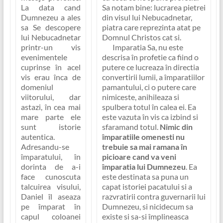
La data cand
Sa notam bine: lucrarea pietrei
Dumnezeu a ales
din visul lui Nebucadnetar,
sa Se descopere
piatra care reprezinta atat pe
lui Nebucadnetar
Domnul Christos cat si.
printr-un vis
Imparatia Sa, nu este
evenimentele
descrisa în profetie ca fiind o
cuprinse în acel
putere ce lucreaza în directia
vis erau înca de
convertirii lumii, a împaratiilor
domeniul
pamantului, ci o putere care
viitorului, dar
nimiceste, anihileaza si
astazi, în cea mai
spulbera totul în calea ei. Ea
mare parte ele
este vazuta în vis ca izbind si
sunt istorie
sfaramand totul.
Nimic din
autentica.
împaratiile omenesti nu
Adresandu-se
trebuie sa mai ramana în
împaratului, în
picioare cand va veni
dorinta de a-i
împaratia lui Dumnezeu
.
Ea
face cunoscuta
este destinata sa puna un
talcuirea visului,
capat istoriei pacatului
si a
Daniel îl aseaza
razvratirii contra guvernarii lui
pe împarat în
Dumnezeu, si nicidecum sa
capul coloanei
existe si sa-si împlineasca