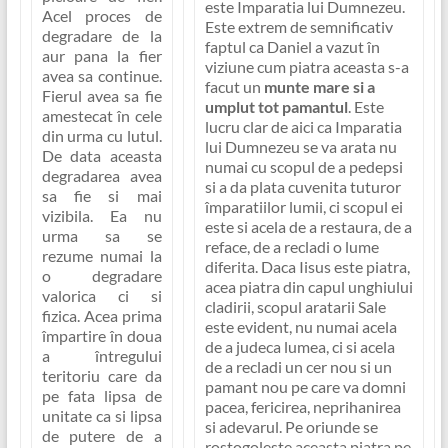
este Imparatia lui Dumnezeu.
Acel proces de
Este extrem de semnificativ
degradare de la
faptul ca Daniel a vazut în
aur pana la fier
viziune cum piatra aceasta s-a
avea sa continue.
facut un
munte mare si a
Fierul avea sa fie
umplut tot pamantul
. Este
amestecat în cele
lucru clar de aici ca Imparatia
din urma cu lutul
.
lui Dumnezeu se va arata nu
De data aceasta
numai cu scopul de a pedepsi
degradarea avea
si a da plata cuvenita tuturor
sa fie si mai
împaratiilor lumii, ci
scopul ei
vizibila. Ea nu
este si acela de a restaura, de a
urma sa se
reface, de a recladi o lume
rezume numai la
diferita
. Daca Iisus este piatra,
o degradare
acea piatra din capul unghiului
valorica ci si
cladirii, scopul aratarii Sale
fizica. Acea prima
este evident, nu numai acela
împartire în doua
de a judeca lumea, ci si acela
a întregului
de a
recladi un cer nou si un
teritoriu care da
pamant nou pe care va domni
pe fata lipsa de
pacea, fericirea, neprihanirea
unitate ca si lipsa
si adevarul
. Pe oriunde se
de putere de a
rostogoleste aceasta piatra pe