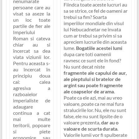
nenumarate
Fiindca toate aceste lucruri au
persoane care au
sa se strice, ce fel de oameni ar
visat sa aseze la
trebui sa fim? Soarta
un loc toate
imperiilor mondiale din visul
partile de fier ale
lui Nebucadnetar ne învata
Imperiului
cum ar trebui sa privim si sa
Roman si cateva
apreciem lucrurile din aceasta
chiar au si
lume.
Bogatiile acestei lumi
încercat sa dea
dupa care toti oamenii
viata viziunii lor.
ravnesc ce sunt ele în fond?
Pentru aceasta s-
Nu sunt decat niste
au încercat în
fragmente ale capului de aur,
principiu doua
ale pieptului si bratelor de
cai: calea
argint sau poate fragmente
agresiva a
ale coapselor de arama
.
razboaielor
Poate ca ele azi, mai au vreo
imperialiste de
valoare, poate ca ne mai fura
adaugare
stralucirile lor. Nu, ele nu sunt
continua a cat
false, ele nu sunt lipsite de o
mai multe
valoare prezenta,
dar au o
teritorii, popoare
valoare de scurta durata
.
si piete
Valorile lumii vor fi spulberate
economice, sau