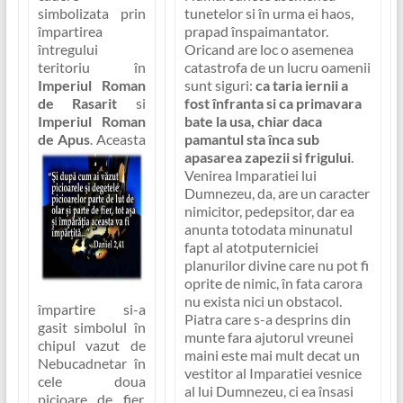
simbolizata prin
tunetelor si în urma ei haos,
împartirea
prapad înspaimantator.
întregului
Oricand are loc o asemenea
teritoriu în
catastrofa de un lucru oamenii
Imperiul Roman
sunt siguri:
ca taria iernii a
de Rasarit
si
fost înfranta si ca primavara
Imperiul Roman
bate la usa, chiar daca
de Apus
.
Aceasta
pamantul sta înca sub
apasarea zapezii si frigului
.
Venirea Imparatiei lui
Dumnezeu, da, are un caracter
nimicitor, pedepsitor, dar ea
anunta totodata minunatul
fapt al atotputerniciei
planurilor divine care nu pot fi
oprite de nimic, în fata carora
nu exista nici un obstacol
.
împartire si-a
Piatra care s-a desprins din
gasit simbolul în
munte fara ajutorul vreunei
chipul vazut de
maini este mai mult decat un
Nebucadnetar în
vestitor al Imparatiei vesnice
cele doua
al lui Dumnezeu, ci ea însasi
picioare de fier.