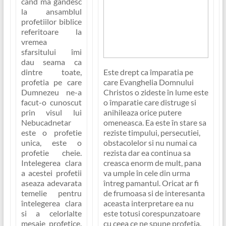
cand ma gandesc
la ansamblul
profetiilor biblice
referitoare la
vremea
sfarsitului îmi
dau seama ca
dintre toate,
Este drept ca împaratia pe
profetia pe care
care Evanghelia Domnului
Dumnezeu ne-a
Christos o zideste în lume este
facut-o cunoscut
o împaratie care distruge si
prin visul lui
anihileaza orice putere
Nebucadnetar
omeneasca. Ea este în stare sa
este o profetie
reziste timpului, persecutiei,
unica, este o
obstacolelor si nu numai ca
profetie cheie.
rezista dar ea continua sa
Intelegerea clara
creasca enorm de mult, pana
a acestei profetii
va umple în cele din urma
aseaza adevarata
întreg pamantul. Oricat ar fi
temelie pentru
de frumoasa si de interesanta
întelegerea clara
aceasta interpretare ea nu
si a celorlalte
este totusi corespunzatoare
mesaje profetice.
cu ceea ce ne spune profetia.