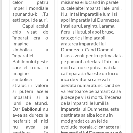
celor patru
misiunea ei lucrand în paralel
imperii mondiale
cu celelalte împaratii ale lumii.
spunandu-i:
„Tu
Nu!
Intai împaratiile lumii si
esti capul de aur”
.
apoi împaratia lui Dumnezeu.
Capul acelui
Intai aurul, argintul, arama,
chip visat de
fierul si lutul, si apoi brusc,
împarat era o
categoric si implacabil
imagine
aratarea împaratiei lui
simbolica a
Dumnezeu
. Cand Domnul
împaratiei
Iisus a venit pentru prima data
Babilonului peste
pe pamant a declarat într-un
care el trona, o
mod cat nu se putea mai clar
imagine
ca împaratia Sa este un lucru
simbolica a
înca de viitor si care va fi
stralucirii valorii
asezata numai atunci cand se
si puterii acelei
va reîntoarce pe pamant ca sa
împaratii si a
judece pe vii si morti. Trecerea
lumii de atunci.
de la împaratiile lumii la
Dar
Babilonul
nu
împaratia lui Dumnezeu este
avea sa dureze la
destinata sa aiba loc nu în
nesfarsit si nici
mod gradat ca un fel de
nu avea sa
evolutie morala, ci
caracterul
continue în
împaratiei lui Dumnezeu va fi