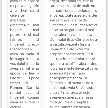
avea sa cunoasca
argint, de arama sau fier, la
o epoca de glorie
care tineam atat de mult, nu
a ei. Dar ca si
mai sunt, oricat de ciudat ni s-
celelalte
ar parea,
toate aceste pierderi
împaratii
sau semne evidente de
dinaintea ei, mai
judecata divina nu fac altceva
bogate, mai
decat sa pregateasca si mai
puternice si mai
bine calea în viata noastra
falnice, si
Domnului Iisus Christos de a-
Imperiul Greco-
si instala prezenta Sa si a
Macedonean
Imparatiei Sale în teritoriul
avea sa cada si
propriei noastre vieti
. Desi
întreaga lume a
piatra zdrobeste, sfarama si
vechiului imperiu
spulbera totul în calea ei, desi
avea sa intre în
lucrarea ei este devastatoare,
epoca de fier a
ea însa este menita sa
istoriei: Epoca
descopere prezenta lui
Imperiului
Dumnezeu si ravna sa de a
Roman
. Dar la
lucra toata voia Sa. Aceasta
randul sau si
piatra, în lucrarea ei, este
Imperiul Roman
asemenea unei avalanse în
avea sa sufere o
rostogolirea ei cumplita.
cadere
Numai sunete asemenea