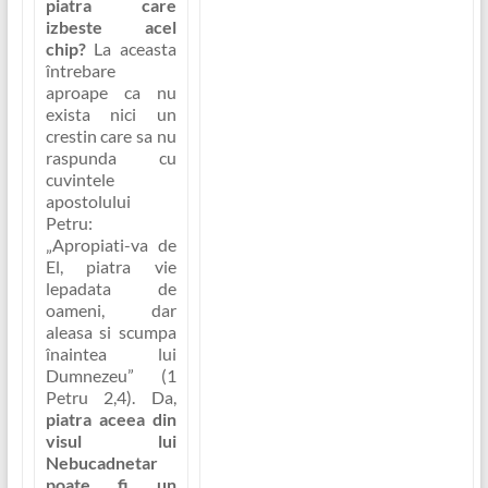
piatra care
izbeste acel
chip?
La aceasta
întrebare
aproape ca nu
exista nici un
crestin care sa nu
raspunda cu
cuvintele
apostolului
Petru:
„Apropiati-va de
El, piatra vie
lepadata de
oameni, dar
aleasa si scumpa
înaintea lui
Dumnezeu” (1
Petru 2,4)
. Da,
piatra aceea din
visul lui
Nebucadnetar
poate fi un