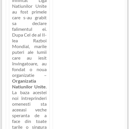
înfiintat Liga
Natiunilor Unite
au fost primele
care s-au grabit
sa declare
falimentul ei.
Dupa Cel de al II-
lea Razboi
Mondial, marile
puteri ale lumii
care au iesit
învingatoare, au
fondat o noua
organizatie –
Organizatia
Natiunilor Unite
.
La baza acestei
noi întreprinderi
omenesti sta
aceeasi veche
speranta de a
face din toate
tarile o singura