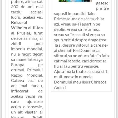
putere, a încercat
gasesc
300 de ani mai
printre
tarziu acelasi
supusii Imparatiei Tale.
lucru, acelasi vis.
Primeste-ma de aceea, chiar
Keiserul
azi. Vreau sa-Ti apartin pe
Wilhelm al II-lea
deplin, vreau sa Te urmez,
al Prusiei
, furat
vreau sa Te ascult si vreau sa
de acelasi miraj al
spun oricui despre dragostea
zidirii unui
Ta si despre viitorul la care ne-
imperiu mondial,
ai chemat. Fie Doamne ca
nu a facut decat
viitorul sa ne aduca fata în fata
sa mane întreaga
cat mai repede, caci doresc sa
Europa pe
fiu al Tau pentru vesnicie.
drumul Primului
Ajuta-ma la toate acestea si-Ti
Razboi Mondial.
multumesc în numele
Cateva zeci de
Domnului meu Iisus Christos.
ani mai tarziu,
Amin !
înflacarat de
acelasi vechi vis
care ajunsese
acum o obsesie,
un alt vlastar al
Prusiei,
Adolf