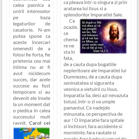
ca pleava într-o singura zi prin
calea pasnica a
aratarea lui Iisus si a
unirii intereselor
splendorilor împaratiei Sale.
pe baza
Ce
legaturilor de
ocazie,
casatorie. N-am
ce
putea spune ca
chema
aceste încercari
re ne
omenesti de a
sta în
folosi fie
forta
, fie
fata,
prietenia
cea mai
de a cauta dupa bogatiile
intima nu ar fi
nepieritoare ale Imparatiei lui
avut nicidecum
Dumnezeu, de a cauta dupa
succes, dar acele
seninatatea si siguranta
succese au fost
vesnica a vietuirii cu Iisus.
temporare si au
Imparatia Sa, desi azi nevazuta
devenit ele însele
totusi, într-o zi va umple
la un moment dat
pamantul. Ce nadejde
o piedica în calea
minunata, ce perspectiva de
succesului mult
aur ! O împaratie fara spitale
ravnit.
Carol cel
si închisori, fara accidente si
morminte, fara rautate si
pacate, fara lupte si varsari de