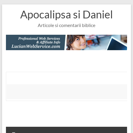
Skip
Apocalipsa si Daniel
to
content
Articole si comentarii biblice