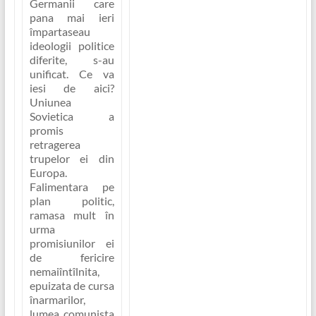
Germanii care
pana mai ieri
împartaseau
ideologii politice
diferite, s-au
unificat. Ce va
iesi de aici?
Uniunea
Sovietica a
promis
retragerea
trupelor ei din
Europa.
Falimentara pe
plan politic,
ramasa mult în
urma
promisiunilor ei
de fericire
nemaiîntîlnita,
epuizata de cursa
înarmarilor,
lumea comunista