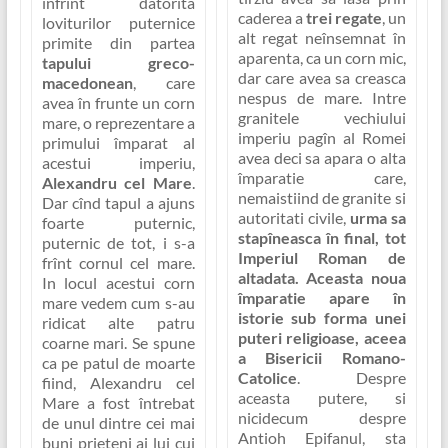
înfrînt datorita
caderea a
trei regate
, un
loviturilor puternice
alt regat neînsemnat în
primite din partea
aparenta, ca un
corn mic,
tapului greco-
dar care avea sa creasca
macedonean
, care
nespus de mare
. Intre
avea în frunte un corn
granitele vechiului
mare, o reprezentare a
imperiu pagîn al Romei
primului împarat al
avea deci sa apara o alta
acestui imperiu,
împaratie care,
Alexandru cel Mare
.
nemaistiind de granite si
Dar cînd tapul a ajuns
autoritati civile,
urma sa
foarte puternic,
stapîneasca în final, tot
puternic de tot, i s-a
Imperiul Roman de
frînt cornul cel mare.
altadata. Aceasta noua
In locul acestui corn
împaratie apare în
mare vedem cum s-au
istorie sub forma unei
ridicat alte patru
puteri religioase, aceea
coarne mari. Se spune
a Bisericii Romano-
ca pe patul de moarte
Catolice
. Despre
fiind, Alexandru cel
aceasta putere, si
Mare a fost întrebat
nicidecum despre
de unul dintre cei mai
Antioh Epifanul, sta
buni prieteni ai lui cui