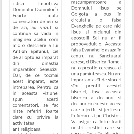
rascumparatoare a
ridica împotriva
Domnului Iisus pe
Domnului Domnilor”
?
Golgota
a pus în
Foarte multi
circulatia o falsa
comentatori de ieri si
Evanghelie pe care nici
de azi, au vazut si
Iisus si niciunul din
continua sa vada în
apostolii Sai nu ar fi
imaginea acelui corn
propovaduit-o.
Aceasta
mic o descriere a lui
falsa Evanghelie asaza în
Antioh Epifanul
, cel
centru nu Sanctuarul
de al optulea împarat
ceresc, ci
Biserica Romei
,
din dinastia
nu o preotie cereasca ci
împaratilor Seleucizi.
una pamînteasca. Nu are
Dar, de ce tocmai
importanta cît de sinceri
acest împarat, este
sînt preotii acestei
întrebarea. Pentru ca
biserici, însa
aceasta
în aceasta viziune,
biserica a declarat si
spun acesti
declara ca ea este aceea
comentatori, se fac
care a jertfit si jertfeste
niste referiri foarte
în fiecare zi pe Christos
.
clare cu privire la
Va asigur ca între fratii
activitatea
nostri crestini care se
antireligioasa,
gasesc înca în Biserica