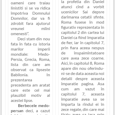
la profetia din Daniel
oameni care traiau
atunci cînd a vorbit
linistiti si se va ridica
ucenicilor Sai depsre
împotriva Domnului
darîmarea cetatii sfinte.
Domnilor, dar va fi
Roma
fusese în mod
zdrobit fara ajutorul
figurativ reprezentata în
vreunei mîini
capitolul 2 din cartea lui
omenesti”
.
Daniel ca fiind
împaratia
Deci stam din nou
de fier
, iar în capitolul 7,
fata în fata cu istoria
prin
fiara aceea nespus
marilor imperii
de înspaimîntatoare
mondiale: Medo-
care avea zece coarne
.
Persia, Grecia, Roma,
Aici, în capitolul 8, Roma
lista din care am
apare din nou oferindu-
observat ca lipseste
ni-se de data aceasta noi
Babilonia. In
detalii despre aceasta
prezentarea
împaratie pagîna. Asa
precedenta am aratat
cum am vazut în
care este cel mai
capitolul 7, aceasta
plauzibil motiv al
împaratie avea sa se
acestei lipse.
împarta la rîndul ei în
Berbecele medo-
zece regate
, din care mai
persan
deci, a cazut
tîrziu avea sa iasa prin