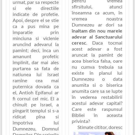
pentru vremea
urmat, par sa respecte
sfîrsitului, atunci
si ele directiile
înseamna ca acum, în
indicate de profetie.
vremea noastra
Apoi, despre el se stie
Dumnezeu ar dori sa
ca a pus mîna pe
înaltam din nou marele
împaratie prin
adevar al Sanctuarului
minciuna si viclenie
ceresc
. Daca tocmai
aruncînd adevarul la
acest adevar a fost
pamînt; deci, înca un
aruncat la pamînt de
amanunt profetic
acea biserica falsa, oare
împlinit, dar mai ales
nu cumva trebuia sa
purtarea sa fata de
existe în planul lui
natiunea lui Israel
Dumnezeu o data
ramîne cea mai
anumita si o biserica
puternica dovada ca
anumita care sa se lupte
el, Antioh Epifanul ar
în vederea restabilirii
fi cornul cel mic. El a
acestui adevar capital?
chinuit pe Israel, a
Care este raspunsul
pîngarit templul si s-a
Bibliei în aceasta
ridicat pîna si
privinta?
împotriva lui
Stimate cititor, doresc
Dumnezeu, Domnul
Domnilor. Din scrierile