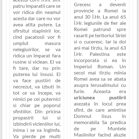
Grecesc a devenit
patru împaratii care se
provincie a Romei la
vor ridica din neamul
anul 30 Î.Hr. La anul 65
acesta dar care nu vor
Î.Hr. legiunile de fier ale
avea atîta putere. La
Romei patrund spre
sfîrsitul stapînirii lor,
rasarit pe teritoriul Siriei
cînd pacatosii vor fi
si o cuceresc. Iar la doi
umplut masura
ani mai tîrziu, la anul 63
nelegiuirilor, se va
Î.Hr. Palestina este
ridica un împarat fara
incorporata si ea în
rusine si viclean. El va
Imperiul Roman. Un
fi tare, dar nu prin
secol mai tîrziu mînia
puterea lui însusi. El
Romei avea sa se abata
va face pustiiri de
asupra Ierusalimului cu
necrezut, va izbuti în
furie. Aceasta era
tot ce va începe, va
urîciunea pustiirii
nimici pe cei puternici
asezata în locul prea
si chiar pe poporul
sfînt, de care amintise
sfintiilor. Din pricina
Domnul Iisus în
propasirii lui si
memorabila Sa predica
izbîndirii vicleniilor lui,
de pe Muntele
inima i se va îngîmfa.
Maslinilor facînd aluzie
Va pierde pe multi