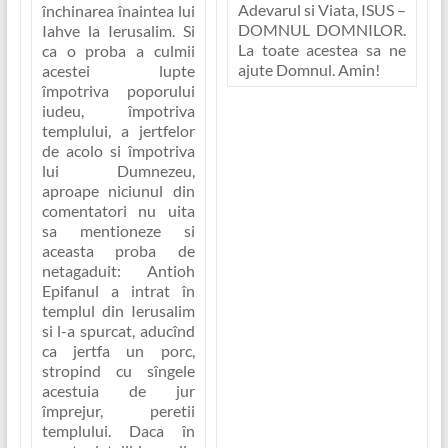
Adevarul si Viata, ISUS –
închinarea înaintea lui
DOMNUL DOMNILOR
.
Iahve la Ierusalim. Si
La toate acestea sa ne
ca o proba a culmii
ajute Domnul. Amin!
acestei lupte
împotriva poporului
iudeu, împotriva
templului, a jertfelor
de acolo si împotriva
lui Dumnezeu,
aproape niciunul din
comentatori nu uita
sa mentioneze si
aceasta proba de
netagaduit: Antioh
Epifanul a intrat în
templul din Ierusalim
si l-a spurcat, aducînd
ca jertfa un porc,
stropind cu sîngele
acestuia de jur
împrejur, peretii
templului. Daca în