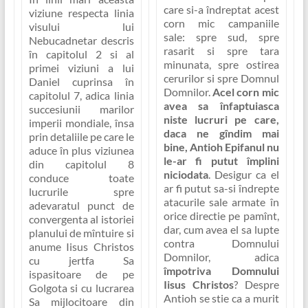
care si-a îndreptat acest
viziune respecta linia
corn mic campaniile
visului lui
sale:
spre sud, spre
Nebucadnetar descris
rasarit si spre tara
în capitolul 2 si al
minunata, spre ostirea
primei viziuni a lui
cerurilor si spre Domnul
Daniel cuprinsa în
Domnilor
.
Acel corn mic
capitolul 7, adica linia
avea sa înfaptuiasca
succesiunii marilor
niste lucruri pe care,
imperii mondiale, însa
daca ne gîndim mai
prin detaliile pe care le
bine, Antioh Epifanul nu
aduce în plus viziunea
le-ar fi putut împlini
din capitolul 8
niciodata
. Desigur ca el
conduce toate
ar fi putut sa-si îndrepte
lucrurile spre
atacurile sale armate în
adevaratul punct de
orice directie pe pamînt,
convergenta al istoriei
dar, cum avea el sa lupte
planului de mîntuire si
contra Domnului
anume Iisus Christos
Domnilor, adica
cu jertfa Sa
împotriva Domnului
ispasitoare de pe
Iisus Christos
? Despre
Golgota si cu lucrarea
Antioh se stie ca a murit
Sa mijlocitoare din