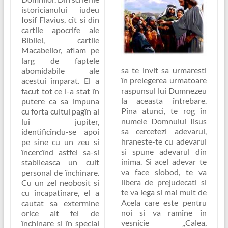
istoricianului iudeu
Iosif Flavius, cît si din
cartile apocrife ale
Bibliei, cartile
Macabeilor, aflam pe
larg de faptele
sa te invit sa urmaresti
abomidabile ale
în prelegerea urmatoare
acestui împarat. El a
raspunsul lui Dumnezeu
facut tot ce i-a stat în
la aceasta întrebare.
putere ca sa impuna
Pîna atunci, te rog în
cu forta cultul pagîn al
numele Domnului Iisus
lui jupiter,
sa cercetezi adevarul,
identificîndu-se apoi
hraneste-te cu adevarul
pe sine cu un zeu si
si spune adevarul din
încercînd astfel sa-si
inima. Si acel adevar te
stabileasca un cult
va face slobod, te va
personal de închinare.
libera de prejudecati si
Cu un zel neobosit si
te va lega si mai mult de
cu încapatînare, el a
Acela care este pentru
cautat sa extermine
noi si va ramîne în
orice alt fel de
vesnicie
„Calea,
închinare si în special