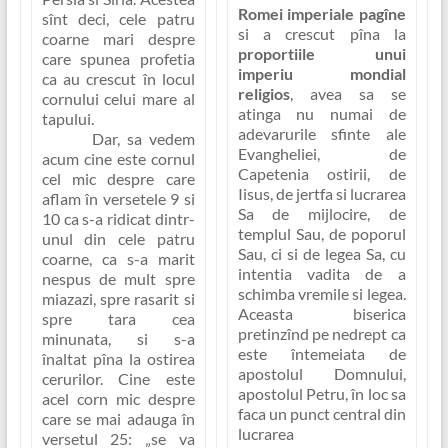
Romei imperiale pagîne
sînt deci, cele patru
si a crescut pîna la
coarne mari despre
proportiile unui
care spunea profetia
imperiu mondial
ca au crescut în locul
religios
, avea sa se
cornului celui mare al
atinga nu numai de
tapului.
adevarurile sfinte ale
Dar, sa vedem
Evangheliei, de
acum cine este cornul
Capetenia ostirii, de
cel mic despre care
Iisus, de jertfa si lucrarea
aflam în versetele 9 si
Sa de mijlocire, de
10 ca s-a ridicat dintr-
templul Sau, de poporul
unul din cele patru
Sau, ci si de legea Sa, cu
coarne, ca s-a marit
intentia vadita de a
nespus de mult spre
schimba vremile si legea.
miazazi, spre rasarit si
Aceasta biserica
spre tara cea
pretinzînd pe nedrept ca
minunata, si s-a
este întemeiata de
înaltat pîna la ostirea
apostolul Domnului,
cerurilor. Cine este
apostolul Petru, în loc sa
acel corn mic despre
faca un punct central din
care se mai adauga în
lucrarea
versetul 25:
„se va