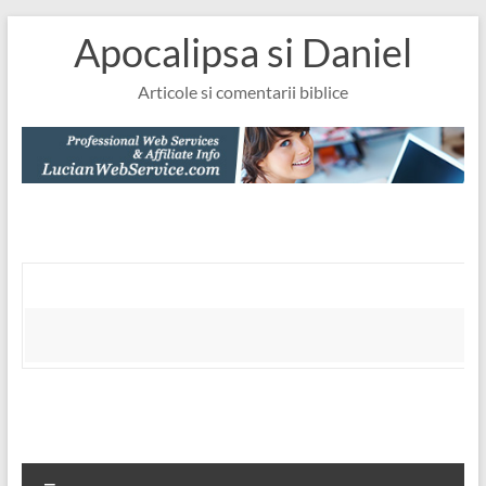
Skip
Apocalipsa si Daniel
to
content
Articole si comentarii biblice