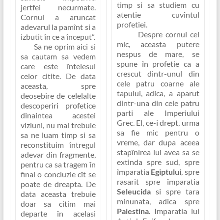
timp si sa studiem cu
jertfei necurmate.
atentie cuvîntul
Cornul a aruncat
profetiei.
adevarul la pamînt si a
Despre cornul cel
izbutit în ce a început”
.
mic, aceasta putere
Sa ne oprim aici si
nespus de mare, se
sa cautam sa vedem
spune în profetie ca a
care este întelesul
crescut dintr-unul din
celor citite. De data
cele patru coarne ale
aceasta, spre
tapului, adica, a aparut
deosebire de celelalte
dintr-una din cele patru
descoperiri profetice
parti ale Imperiului
dinaintea acestei
Grec. El, ce-i drept, urma
viziuni, nu mai trebuie
sa fie mic pentru o
sa ne luam timp si sa
vreme, dar dupa aceea
reconstituim întregul
stapînirea lui avea sa se
adevar din fragmente,
extinda spre sud, spre
pentru ca sa tragem în
împaratia
Egiptului
, spre
final o concluzie cît se
rasarit spre împaratia
poate de dreapta. De
Seleucida
si spre tara
data aceasta trebuie
minunata, adica spre
doar sa citim mai
Palestina
. Imparatia lui
departe în acelasi