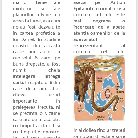
marilor teme ale
aseza pe Antioh
mîntuirii si ale
Epifanul ca o împlinire a
planurilor divine cu
cornului cel mic este
aceasta lume, asa cum
mai degraba o
ne-au fost dezvaluite
încercare de a abate
în cartea profetica a
atentia oamenilor de la
lui Daniel. In studiile
adevaratul
noastre din aceasta
reprezentant al
carte am ajuns la
cornului cel mic
.
capitolul 8 care, pe
buna dreptate, a fost
numit
cheia
întelegerii întregii
carti
. In capitolul 8 din
care deja am aflat
cîteva lucruri
importante în
prelegerea trecuta, ni
se prezinta o viziune
care are de a face atît
cu timpul acela cît si
In al doilea rînd ar trebui
cu timpurile noastre.
sa notam directiile spre
In linii mari aceasta