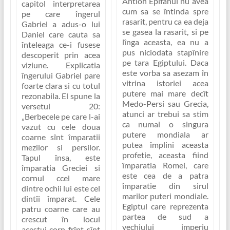
Antioh Epifanul nu avea
capitol interpretarea
cum sa se întinda spre
pe care îngerul
rasarit, pentru ca ea deja
Gabriel a adus-o lui
se gasea la rasarit, si pe
Daniel care cauta sa
lînga aceasta, ea nu a
înteleaga ce-i fusese
pus niciodata stapînire
descoperit prin acea
pe tara Egiptului. Daca
viziune. Explicatia
este vorba sa asezam în
îngerului Gabriel pare
vitrina istoriei acea
foarte clara si cu totul
putere mai mare decît
rezonabila. El spune la
Medo-Persi sau Grecia,
versetul 20:
atunci ar trebui sa stim
„Berbecele pe care l-ai
ca numai o singura
vazut cu cele doua
putere mondiala ar
coarne sînt împaratii
putea împlini aceasta
mezilor si persilor.
profetie, aceasta fiind
Tapul însa, este
împaratia Romei
, care
împaratia Greciei si
este
cea de a patra
cornul ccel mare
împaratie din sirul
dintre ochii lui este cel
marilor puteri mondiale
.
dintîi împarat. Cele
Egiptul care reprezenta
patru coarne care au
partea de sud a
crescut în locul
vechiului imperiu
acestui corn frînt sînt