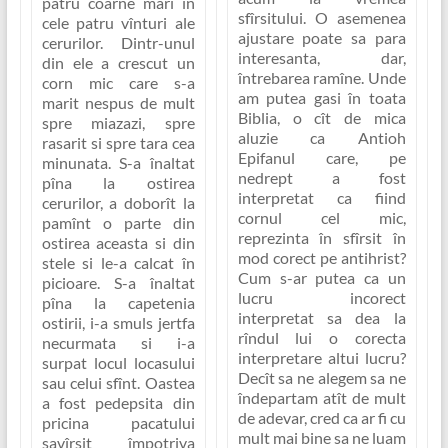
patru coarne mari în
sfîrsitului. O asemenea
cele patru vînturi ale
ajustare poate sa para
cerurilor. Dintr-unul
interesanta, dar,
din ele a crescut un
întrebarea ramîne. Unde
corn mic care s-a
am putea gasi în toata
marit nespus de mult
Biblia, o cît de mica
spre miazazi, spre
aluzie ca Antioh
rasarit si spre tara cea
Epifanul care, pe
minunata. S-a înaltat
nedrept a fost
pîna la ostirea
interpretat ca fiind
cerurilor, a doborît la
cornul cel mic,
pamînt o parte din
reprezinta în sfîrsit în
ostirea aceasta si din
mod corect pe antihrist?
stele si le-a calcat în
Cum s-ar putea ca un
picioare. S-a înaltat
lucru incorect
pîna la capetenia
interpretat sa dea la
ostirii, i-a smuls jertfa
rîndul lui o corecta
necurmata si i-a
interpretare altui lucru?
surpat locul locasului
Decît sa ne alegem sa ne
sau celui sfînt. Oastea
îndepartam atît de mult
a fost pedepsita din
de adevar, cred ca ar fi cu
pricina pacatului
mult mai bine sa ne luam
savîrsit împotriva