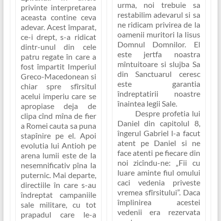
urma, noi trebuie sa
privinte interpretarea
restabilim adevarul si sa
aceasta contine ceva
ne ridicam privirea de la
adevar. Acest împarat,
oamenii muritori la Iisus
ce-i drept, s-a ridicat
Domnul Domnilor. El
dintr-unul din cele
este jertfa noastra
patru regate în care a
mîntuitoare si slujba Sa
fost împartit Imperiul
din Sanctuarul ceresc
Greco-Macedonean si
este garantia
chiar spre sfîrsitul
îndreptatirii noastre
acelui imperiu care se
înaintea legii Sale.
apropiase deja de
Despre profetia lui
clipa cînd mîna de fier
Daniel din capitolul 8,
a Romei cauta sa puna
îngerul Gabriel l-a facut
stapînire pe el. Apoi
atent pe Daniel si ne
evolutia lui Antioh pe
face atenti pe fiecare din
arena lumii este de la
noi zicîndu-ne:
„Fii cu
nesemnificativ pîna la
luare aminte fiul omului
puternic. Mai departe,
caci vedenia priveste
directiile în care s-au
vremea sfîrsitului”
. Daca
îndreptat campaniile
împlinirea acestei
sale militare, cu tot
vedenii era rezervata
prapadul care le-a