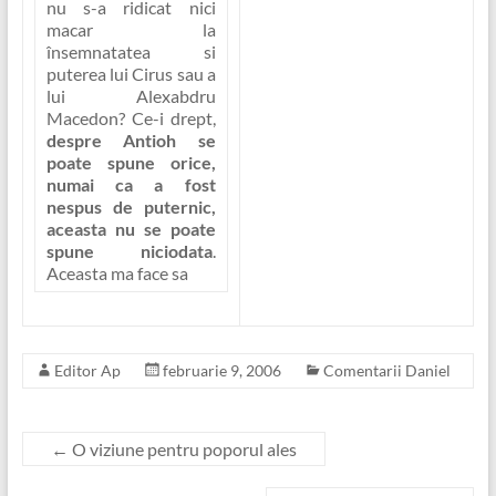
nu s-a ridicat nici
macar la
însemnatatea si
puterea lui Cirus sau a
lui Alexabdru
Macedon? Ce-i drept,
despre Antioh se
poate spune orice,
numai ca a fost
nespus de puternic,
aceasta nu se poate
spune niciodata
.
Aceasta ma face sa
Editor Ap
februarie 9, 2006
Comentarii Daniel
←
O viziune pentru poporul ales