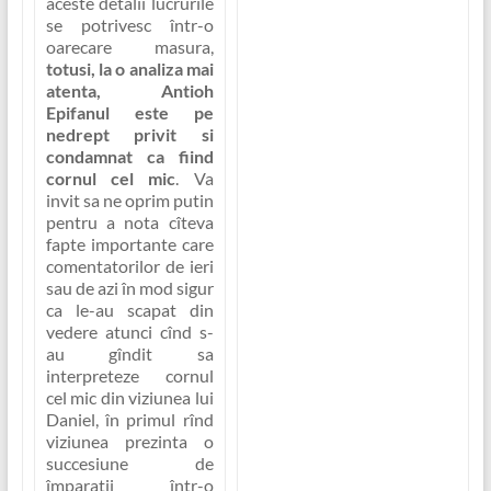
aceste detalii lucrurile
se potrivesc într-o
oarecare masura,
totusi, la o analiza mai
atenta, Antioh
Epifanul este pe
nedrept privit si
condamnat ca fiind
cornul cel mic
. Va
invit sa ne oprim putin
pentru a nota cîteva
fapte importante care
comentatorilor de ieri
sau de azi în mod sigur
ca le-au scapat din
vedere atunci cînd s-
au gîndit sa
interpreteze cornul
cel mic din viziunea lui
Daniel, în primul rînd
viziunea prezinta o
succesiune de
împaratii într-o