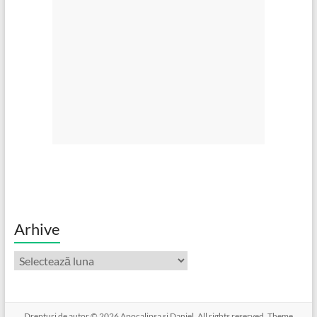
Arhive
Arhive
Drepturi de autor © 2026
Apocalipsa si Daniel
. All rights reserved. Theme