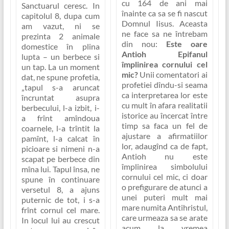
cu 164 de ani mai
Sanctuarul ceresc. In
înainte ca sa se fi nascut
capitolul 8, dupa cum
Domnul Iisus. Aceasta
am vazut, ni se
ne face sa ne întrebam
prezinta 2 animale
din nou:
Este oare
domestice în plina
Antioh Epifanul
lupta – un
berbece si
împlinirea cornului cel
un tap
. La un moment
mic?
Unii comentatori ai
dat, ne spune profetia,
profetiei dîndu-si seama
„tapul s-a aruncat
ca interpretarea lor este
încruntat asupra
cu mult în afara realitatii
berbecului, l-a izbit, i-
istorice au încercat între
a frînt amîndoua
timp sa faca un fel de
coarnele, l-a trîntit la
ajustare a afirmatiilor
pamînt, l-a calcat în
lor, adaugînd ca de fapt,
picioare si nimeni n-a
Antioh nu este
scapat pe berbece din
împlinirea simbolului
mîna lui. Tapul însa,
ne
cornului cel mic, ci doar
spune în continuare
o prefigurare de atunci a
versetul 8,
a ajuns
unei puteri mult mai
puternic de tot, i s-a
mare numita Antihristul,
frînt cornul cel mare.
care urmeaza sa se arate
In locul lui au crescut
acum la vremea