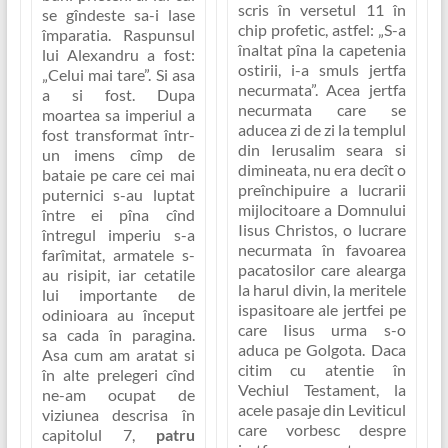
scris în versetul 11 în
se gîndeste sa-i lase
chip profetic, astfel:
„S-a
împaratia. Raspunsul
înaltat pîna la capetenia
lui Alexandru a fost:
ostirii, i-a smuls jertfa
„Celui mai tare”
. Si asa
necurmata”
. Acea jertfa
a si fost. Dupa
necurmata care se
moartea sa imperiul a
aducea zi de zi la templul
fost transformat într-
din Ierusalim seara si
un imens cîmp de
dimineata, nu era decît o
bataie pe care cei mai
preînchipuire a lucrarii
puternici s-au luptat
mijlocitoare a Domnului
între ei pîna cînd
Iisus Christos, o lucrare
întregul imperiu s-a
necurmata în favoarea
farîmitat, armatele s-
pacatosilor care alearga
au risipit, iar cetatile
la harul divin, la meritele
lui importante de
ispasitoare ale jertfei pe
odinioara au început
care Iisus urma s-o
sa cada în paragina.
aduca pe Golgota. Daca
Asa cum am aratat si
citim cu atentie în
în alte prelegeri cînd
Vechiul Testament, la
ne-am ocupat de
acele pasaje din Leviticul
viziunea descrisa în
care vorbesc despre
capitolul 7,
patru