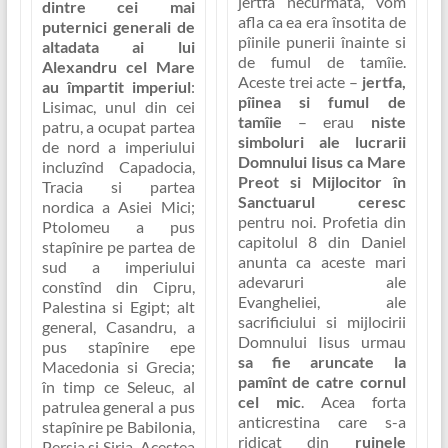
jertfa necurmata, vom
dintre cei mai
afla ca ea era însotita de
puternici generali de
pîinile punerii înainte si
altadata ai lui
de fumul de tamîie.
Alexandru cel Mare
Aceste trei acte –
jertfa,
au împartit imperiul
:
pîinea si fumul de
Lisimac
, unul din cei
tamîie
– erau
niste
patru, a ocupat partea
simboluri ale lucrarii
de nord a imperiului
Domnului Iisus ca Mare
incluzînd Capadocia,
Preot si Mijlocitor în
Tracia si partea
Sanctuarul ceresc
nordica a Asiei Mici;
pentru noi. Profetia din
Ptolomeu
a pus
capitolul 8 din Daniel
stapînire pe partea de
anunta ca aceste mari
sud a imperiului
adevaruri ale
constînd din Cipru,
Evangheliei, ale
Palestina si Egipt; alt
sacrificiului si mijlocirii
general,
Casandru
, a
Domnului Iisus urmau
pus stapînire epe
sa fie aruncate la
Macedonia si Grecia;
pamînt de catre cornul
în timp ce
Seleuc
, al
cel mic
. Acea forta
patrulea general a pus
anticrestina care s-a
stapînire pe Babilonia,
ridicat din
ruinele
Persia si Siria. Acestea