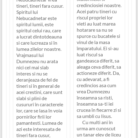
credinciosiei noastre.
tineri, tineri fara cusur.
Acei patru tineri cu
Spiritul lui
riscul propriei lor
Nebucadnetar este
vieti au luat marea
spiritul lumii, este
hotarare sa nu se
spiritul celui rau, care
spurce cu bucatele si
a lucrat dintotdeauna
vinul de la masa
si care lucreaza si în
împaratului. Ei si-au
lumea zilelor noastre.
luat riscul sa
Vrajmasul lui
gandeasca diferit, sa
Dumnezeu nu arata
aleaga ceva diferit, sa
nici cel mai slab
actioneze diferit. Da,
interes si nu se
cu adevarat, a fi
deranjeaza de fel de
credincios asa cum
tineri si în general de
vrea Dumnezeu
acei crestini, care sunt
înseamna sa risti,
slabi si plini de
înseamna sa-ti iei
cusururi în caracterele
crucea în fiecarre zi si
lor, care se lasa în voia
sa umbli cu Iisus.
pornirilor firii lor
Cu multi ani în
pamantesti. Lumea de
urma am cunoscut
azi este interesata de
un tanar elev de liceu
tineri fara cusur,