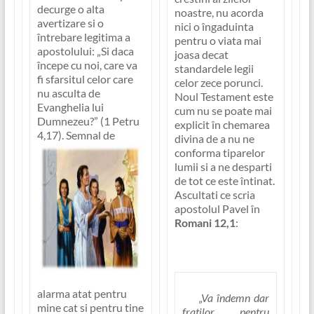
decurge o alta
noastre, nu acorda
avertizare si o
nici o îngaduinta
întrebare legitima a
pentru o viata mai
apostolului: „
Si daca
joasa decat
începe cu noi, care va
standardele legii
fi sfarsitul celor care
celor zece porunci.
nu asculta de
Noul Testament este
Evanghelia lui
cum nu se poate mai
Dumnezeu?
” (1 Petru
explicit în chemarea
4,17).
Semnal de
divina de a nu ne
conforma tiparelor
lumii si a ne desparti
de tot ce este întinat.
Ascultati ce scria
apostolul Pavel în
Romani 12,1
:
alarma atat pentru
„Va îndemn dar
mine cat si pentru tine
fratilor, pentru