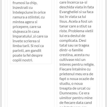
care încerca sa-si
frumosi la chip,
deschida viata în fata
înzestrati cu
Evangheliei si sa faca
întelepciune în orice
loc în viata sa lui
ramura a stiintei, cu
Iisus. Acela a fost un
mintea agera si
tanar care a stiut sa
pricepere, care sa
riste. Problema vietii
slujeasca în casa
lui era destul de
împaratului ,si care sa
complicata. Desi
învete scrierea si
tatal sau se tragea
limba tarii. Si noi ca
dintr-o familie
parinti, am gandit
crestina, acesta nu
poate la fel despre
cultivase nici un
copiii nostri.
interes pentru religie.
Fiecare întalnire cu
prietenul meu era de
fapt o noua ocazie de
studiu, o noua
treapta de urcat cu
Dumnezeu. Ce era
uimitor pentru mine
de fiecare data cand