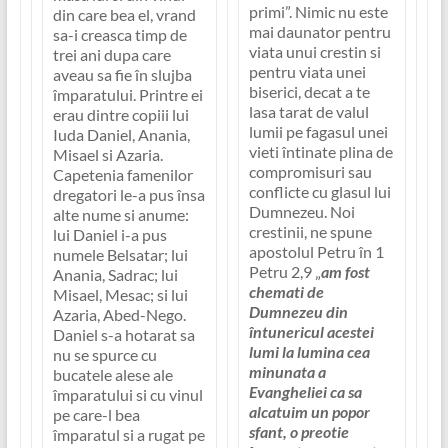
primi”
. Nimic nu este
din care bea el, vrand
mai daunator pentru
sa-i creasca timp de
viata unui crestin si
trei ani dupa care
pentru viata unei
aveau sa fie în slujba
biserici, decat a te
împaratului. Printre ei
lasa tarat de valul
erau dintre copiii lui
lumii pe fagasul unei
Iuda Daniel, Anania,
vieti întinate plina de
Misael si Azaria.
compromisuri sau
Capetenia famenilor
conflicte cu glasul lui
dregatori le-a pus însa
Dumnezeu. Noi
alte nume si anume:
crestinii, ne spune
lui Daniel i-a pus
apostolul Petru în 1
numele Belsatar; lui
Petru 2,9 „
am fost
Anania, Sadrac; lui
chemati de
Misael, Mesac; si lui
Dumnezeu din
Azaria, Abed-Nego.
întunericul acestei
Daniel s-a hotarat sa
lumi la lumina cea
nu se spurce cu
minunata a
bucatele alese ale
Evangheliei ca sa
împaratului si cu vinul
alcatuim un popor
pe care-l bea
sfant, o preotie
împaratul si a rugat pe