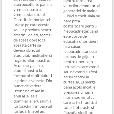
pentru formarea
stea pecetluite pana la
viitorilor demnitari ai
vremea noastra,
generatiei de maine.
vremea sfarsitului.
Nici o cheltuiala nu
Datorita importantei
pare prea
uriase pe care aceste
costisitoare pentru
solii le prezinta pentru
Nebucadnetar, cand
crestinii de azi, tocmai
este vorba de
de aceea doresc ca
educatia unor tineri
aceasta carte sa
fara cusur.
devina obiectul
Nebucadnetar este
studiului, meditatiei si
nespus de grijuliu
rugaciunilor noastre.
pentru tinerii din
Acum ne gasim cu
Ierusalim care vrand
studiul nostru la
sau nevrand au fost
începutul capitolului 1
adusi captivi la
la primele versete. Din
curtea sa. El merge
punct de vedere
pana acolo încat le
istoric ne aflam în
prescrie nu numai
anul al 3-lea al
hrana sau vinul cu
domniei la Ierusalim a
care sa fie hraniti, ci
lui Ioiachim, împaratul
tot el hotaraste si
lui Iuda. In acel an,
filozofia vietii lor,