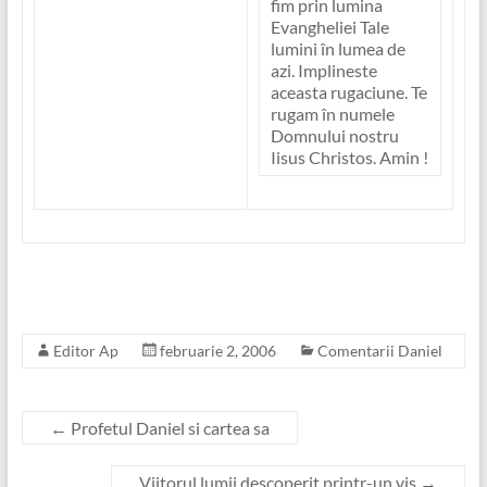
fim prin lumina
Evangheliei Tale
lumini în lumea de
azi. Implineste
aceasta rugaciune. Te
rugam în numele
Domnului nostru
Iisus Christos. Amin !
Editor Ap
februarie 2, 2006
Comentarii Daniel
←
Profetul Daniel si cartea sa
Viitorul lumii descoperit printr-un vis
→