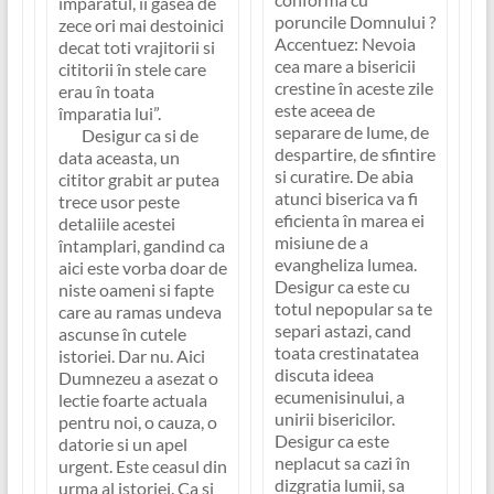
împaratul, îi gasea de
poruncile Domnului ?
zece ori mai destoinici
Accentuez: Nevoia
decat toti vrajitorii si
cea mare a bisericii
cititorii în stele care
crestine în aceste zile
erau în toata
este aceea de
împaratia lui”
.
separare de lume, de
Desigur ca si de
despartire, de sfintire
data aceasta, un
si curatire. De abia
cititor grabit ar putea
atunci biserica va fi
trece usor peste
eficienta în marea ei
detaliile acestei
misiune de a
întamplari, gandind ca
evangheliza lumea.
aici este vorba doar de
Desigur ca este cu
niste oameni si fapte
totul nepopular sa te
care au ramas undeva
separi astazi, cand
ascunse în cutele
toata crestinatatea
istoriei. Dar nu. Aici
discuta ideea
Dumnezeu a asezat o
ecumenisinului, a
lectie foarte actuala
unirii bisericilor.
pentru noi, o cauza, o
Desigur ca este
datorie si un apel
neplacut sa cazi în
urgent. Este ceasul din
dizgratia lumii, sa
urma al istoriei. Ca si