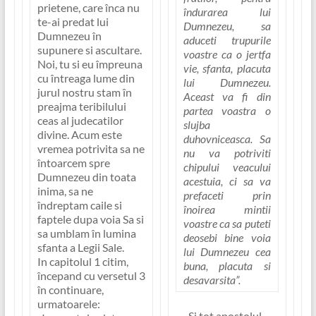
prietene, care înca nu
îndurarea lui
te-ai predat lui
Dumnezeu, sa
Dumnezeu în
aduceti trupurile
supunere si ascultare.
voastre ca o jertfa
Noi, tu si eu împreuna
vie, sfanta, placuta
cu întreaga lume din
lui Dumnezeu.
jurul nostru stam în
Aceast va fi din
preajma teribilului
partea voastra o
ceas al judecatilor
slujba
divine. Acum este
duhovniceasca. Sa
vremea potrivita sa ne
nu va potriviti
întoarcem spre
chipului veacului
Dumnezeu din toata
acestuia, ci sa va
inima, sa ne
prefaceti prin
îndreptam caile si
înoirea mintii
faptele dupa voia Sa si
voastre ca sa puteti
sa umblam în lumina
deosebi bine voia
sfanta a Legii Sale.
lui Dumnezeu cea
In capitolul 1 citim,
buna, placuta si
începand cu versetul 3
desavarsita”.
în continuare,
urmatoarele:
Si tot apostolul