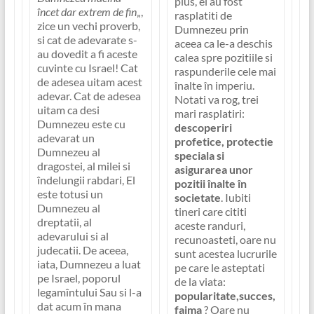
plus, ei au fost
încet dar extrem de fin
„,
rasplatiti de
zice un vechi proverb,
Dumnezeu prin
si cat de adevarate s-
aceea ca le-a deschis
au dovedit a fi aceste
calea spre pozitiile si
cuvinte cu Israel! Cat
raspunderile cele mai
de adesea uitam acest
înalte în imperiu.
adevar. Cat de adesea
Notati va rog, trei
uitam ca desi
mari rasplatiri:
Dumnezeu este cu
descoperiri
adevarat un
profetice, protectie
Dumnezeu al
speciala si
dragostei, al milei si
asigurarea unor
îndelungii rabdari, El
pozitii înalte în
este totusi un
societate
. Iubiti
Dumnezeu al
tineri care cititi
dreptatii, al
aceste randuri,
adevarului si al
recunoasteti, oare nu
judecatii. De aceea,
sunt acestea lucrurile
iata, Dumnezeu a luat
pe care le asteptati
pe Israel, poporul
de la viata:
legamîntului Sau si l-a
popularitate,succes,
dat acum în mana
faima
? Oare nu