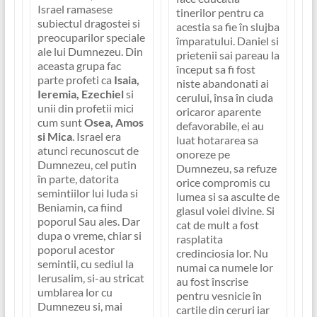
Israel ramasese
tinerilor pentru ca
subiectul dragostei si
acestia sa fie în slujba
preocuparilor speciale
împaratului. Daniel si
ale lui Dumnezeu. Din
prietenii sai pareau la
aceasta grupa fac
început sa fi fost
parte profeti ca
Isaia,
niste abandonati ai
Ieremia, Ezechiel
si
cerului, însa în ciuda
unii din profetii mici
oricaror aparente
cum sunt
Osea, Amos
defavorabile, ei au
si Mica
. Israel era
luat hotararea sa
atunci recunoscut de
onoreze pe
Dumnezeu, cel putin
Dumnezeu, sa refuze
în parte, datorita
orice compromis cu
semintiilor lui Iuda si
lumea si sa asculte de
Beniamin, ca fiind
glasul voiei divine. Si
poporul Sau ales. Dar
cat de mult a fost
dupa o vreme, chiar si
rasplatita
poporul acestor
credinciosia lor. Nu
semintii, cu sediul la
numai ca numele lor
Ierusalim, si-au stricat
au fost înscrise
umblarea lor cu
pentru vesnicie în
Dumnezeu si, mai
cartile din ceruri iar