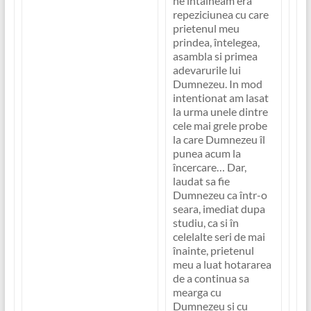
ne întalneam era
repeziciunea cu care
prietenul meu
prindea, întelegea,
asambla si primea
adevarurile lui
Dumnezeu. In mod
intentionat am lasat
la urma unele dintre
cele mai grele probe
la care Dumnezeu îl
punea acum la
încercare… Dar,
laudat sa fie
Dumnezeu ca într-o
seara, imediat dupa
studiu, ca si în
celelalte seri de mai
înainte, prietenul
meu a luat hotararea
de a continua sa
mearga cu
Dumnezeu si cu