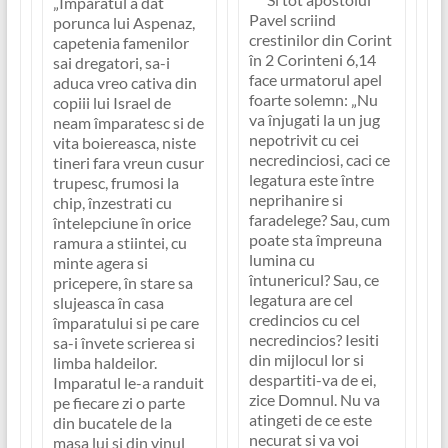
„
Imparatul a dat
Pavel scriind
porunca lui Aspenaz,
crestinilor din Corint
capetenia famenilor
în 2 Corinteni 6,14
sai dregatori, sa-i
face urmatorul apel
aduca vreo cativa din
foarte solemn: „
Nu
copiii lui Israel de
va înjugati la un jug
neam împaratesc si de
nepotrivit cu cei
vita boiereasca, niste
necredinciosi, caci ce
tineri fara vreun cusur
legatura este între
trupesc, frumosi la
neprihanire si
chip, înzestrati cu
faradelege? Sau, cum
întelepciune în orice
poate sta împreuna
ramura a stiintei, cu
lumina cu
minte agera si
întunericul? Sau, ce
pricepere, în stare sa
legatura are cel
slujeasca în casa
credincios cu cel
împaratului si pe care
necredincios? Iesiti
sa-i învete scrierea si
din mijlocul lor si
limba haldeilor.
despartiti-va de ei,
Imparatul le-a randuit
zice Domnul. Nu va
pe fiecare zi o parte
atingeti de ce este
din bucatele de la
necurat si va voi
masa lui si din vinul