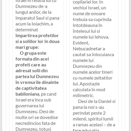
Israel în relatia lui cu
copilariei lor. In
Dumnezeu de-a
vechiul Israel, un
lungul anilor, de la
nume de onoare
împaratul Saul si pana
trebuia sa cuprinda
acum la Ioiachim, a
întotdeauna în
determinat
întelesul lui si
împartirea profetilor
numele lui Iehova.
si a soliilor lor în doua
Evident,
mari grupe
:
Nebucadnetar a
O grupa este
cautat sa înlocuiasca
formata din acei
numele lui
profeti care au
Dumnezeu din
adresat solii din
numele acelor tineri
partea lui Dumnezeu
cu numele zeitatilor
în vremurile dinainte
lui. Apostazie
de captivitatea
calculata în mod
babiloniana
, pe cand
milimetric.
Israel era înca sub
Desi de la Daniel si
guvernarea lui
pana la noi s-au
Dumnezeu. Desi de
perindat peste 2
multe ori se dovedise
milenii, spiritul lumii
necredincios fata de
a ramas acelasi – de a
Dumnezeu, totusi
face educatia