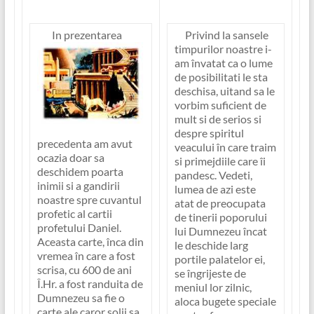
In prezentarea
Privind la sansele
timpurilor noastre i-
am învatat ca o lume
de posibilitati le sta
deschisa, uitand sa le
vorbim suficient de
mult si de serios si
despre spiritul
precedenta am avut
veacului în care traim
ocazia doar sa
si primejdiile care îi
deschidem poarta
pandesc. Vedeti,
inimii si a gandirii
lumea de azi este
noastre spre cuvantul
atat de preocupata
profetic al cartii
de tinerii poporului
profetului Daniel.
lui Dumnezeu încat
Aceasta carte, înca din
le deschide larg
vremea în care a fost
portile palatelor ei,
scrisa, cu 600 de ani
se îngrijeste de
Î.Hr. a fost randuita de
meniul lor zilnic,
Dumnezeu sa fie o
aloca bugete speciale
carte ale caror solii sa