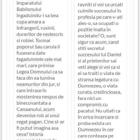
împaratului
ravniti si voi sa urcati
Babilonului
culmile succesului în
îngaduindu-i sa bea
profesia pe care v-ati
cupa amara a
ales-o, sa ocupati o
înfrangerii, rusinii,
pozitie înalta în
durerilor de nedescris
societate? O, sunt
si robiei. Tocmai
sigur ca acum, cand
poporul Sau caruia îi
stiti secretul
fusesera date
succesului lui Daniel
fagaduintele cele mai
si al prietenilor sai
mari, care primise
veti alege si voi ca si
Legea Domnului ca sa
ei sa traiti o viata de
faca din ea lumina
stransa legatura cu
neamurilor din jur, si
Dumnezeu, o viata
care intrase în
curata, credincioasa,
mostenirea nespus de
fara nici un
binecuvantata a
compromis cu
Canaanului, acum
pacatul. Nu uitati ca
devenise rob al unui
în orice încercare si
regat pagan. Cine si-ar
proba exista un
fi putut imagina asa
Dumnezeu în cer
ceva? Istoria
care conteaza pe