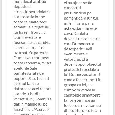
mult decat atat, au
ei au ajuns sa fie
depasit cu
cunoscuti
stricaciunea, idolatria
pretutindeni pe
si apostazia lor pe
pamant de-a lungul
toate celelalte zece
mileniilor si pana
semintii ale regatului
astazi, dar mai este
lui Israel. Tronul lui
ceva. Daniel a
Dumnezeu care
devenit un canal prin
fusese asezat candva
care Dumnezeu a
la Ierusalim, a fost
descoperit lumii
uzurpat. Se parea ca
evenimentele
Dumnezeu epuizase
viitorului. El a
toata rabdarea, mila si
devenit apoi obiectul
apelurile Sale
protectiei speciale a
parintesti fata de
lui Dumnezeu atunci
poporul Sau. Tocmai
cand a fost aruncat în
acestui fapt se
groapa cu lei, asa
datoreaza acel raport
cum vom vedea in
atat de trist din
capitolele urmatoare.
versetul 2: „
Domnul a
Iar prietenii sai au
dat în mainile lui pe
fost scosi nevatamati
Ioiachim
„. „
Moara lui
din cuptorul cu foc.In
Dumnezeu macina