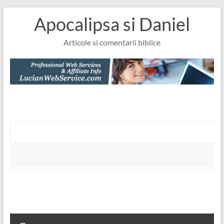
Skip
Apocalipsa si Daniel
to
content
Articole si comentarii biblice