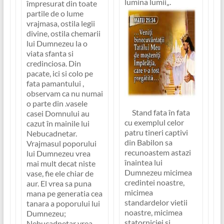
lumina lumii
„.
împresurat din toate
partile de o lume
vrajmasa, ostila legii
divine, ostila chemarii
lui Dumnezeu la o
viata sfanta si
credinciosa. Din
pacate, ici si colo pe
fata pamantului ,
observam ca nu numai
o parte din .vasele
Stand fata în fata
casei Domnului au
cu exemplul celor
cazut în mainile lui
patru tineri captivi
Nebucadnetar.
din Babilon sa
Vrajmasul poporului
recunoastem astazi
lui Dumnezeu vrea
înaintea lui
mai mult decat niste
Dumnezeu micimea
vase, fie ele chiar de
credintei noastre,
aur. El vrea sa puna
micimea
mana pe generatia cea
standardelor vietii
tanara a poporului lui
noastre, micimea
Dumnezeu;
statorniciei si
Nebucadnetar vrea