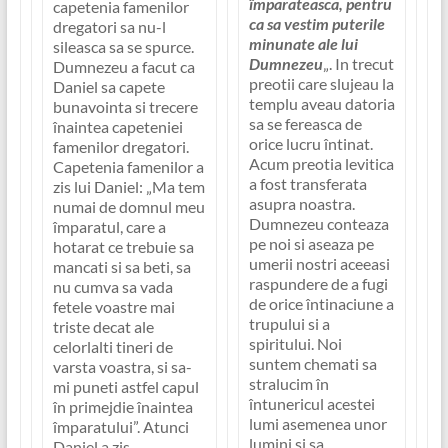
împarateasca, pentru
capetenia famenilor
ca sa vestim puterile
dregatori sa nu-l
minunate ale lui
sileasca sa se spurce.
Dumnezeu
„. In trecut
Dumnezeu a facut ca
preotii care slujeau la
Daniel sa capete
templu aveau datoria
bunavointa si trecere
sa se fereasca de
înaintea capeteniei
orice lucru întinat.
famenilor dregatori.
Acum preotia levitica
Capetenia famenilor a
a fost transferata
zis lui Daniel: „Ma tem
asupra noastra.
numai de domnul meu
Dumnezeu conteaza
împaratul, care a
pe noi si aseaza pe
hotarat ce trebuie sa
umerii nostri aceeasi
mancati si sa beti, sa
raspundere de a fugi
nu cumva sa vada
de orice întinaciune a
fetele voastre mai
trupului si a
triste decat ale
spiritului. Noi
celorlalti tineri de
suntem chemati sa
varsta voastra, si sa-
stralucim în
mi puneti astfel capul
întunericul acestei
în primejdie înaintea
lumi asemenea unor
împaratului”. Atunci
lumini si sa
Daniel a zis