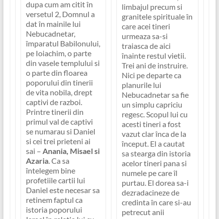
dupa cum am citit în
limbajul precum si
versetul 2, Domnul a
granitele spirituale în
dat în mainile lui
care acei tineri
Nebucadnetar,
urmeaza sa-si
împaratul Babilonului,
traiasca de aici
pe Ioiachim, o parte
înainte restul vietii.
din vasele templului si
Trei ani de instruire.
o parte din floarea
Nici pe departe ca
poporului din tinerii
planurile lui
de vita nobila, drept
Nebucadnetar sa fie
captivi de razboi.
un simplu capriciu
Printre tinerii din
regesc. Scopul lui cu
primul val de captivi
acesti tineri a fost
se numarau si Daniel
vazut clar înca de la
si cei trei prieteni ai
început. El a cautat
sai –
Anania, Misael si
sa stearga din istoria
Azaria
. Ca sa
acelor tineri pana si
întelegem bine
numele pe care îl
profetiile cartii lui
purtau. El dorea sa-i
Daniel este necesar sa
dezradacineze de
retinem faptul ca
credinta în care si-au
istoria poporului
petrecut anii