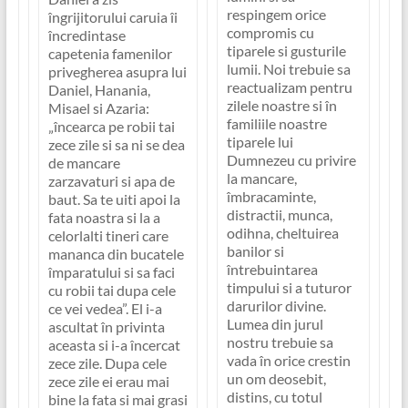
respingem orice
îngrijitorului caruia îi
compromis cu
încredintase
tiparele si gusturile
capetenia famenilor
lumii. Noi trebuie sa
privegherea asupra lui
reactualizam pentru
Daniel, Hanania,
zilele noastre si în
Misael si Azaria:
familiile noastre
„încearca pe robii tai
tiparele lui
zece zile si sa ni se dea
Dumnezeu cu privire
de mancare
la mancare,
zarzavaturi si apa de
îmbracaminte,
baut. Sa te uiti apoi la
distractii, munca,
fata noastra si la a
odihna, cheltuirea
celorlalti tineri care
banilor si
mananca din bucatele
întrebuintarea
împaratului si sa faci
timpului si a tuturor
cu robii tai dupa cele
darurilor divine.
ce vei vedea”.
El i-a
Lumea din jurul
ascultat în privinta
nostru trebuie sa
aceasta si i-a încercat
vada în orice crestin
zece zile. Dupa cele
un om deosebit,
zece zile ei erau mai
distins, cu totul
bine la fata si mai grasi