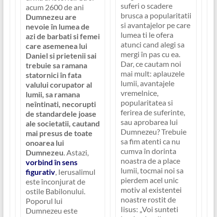
suferi o scadere
acum 2600 de ani
brusca a popularitatii
Dumnezeu are
si avantajelor pe care
nevoie în lumea de
lumea ti le ofera
azi de barbati si femei
atunci cand alegi sa
care asemenea lui
mergi în pas cu ea.
Daniel si prietenii sai
Dar, ce cautam noi
trebuie sa ramana
mai mult: aplauzele
statornici în fata
lumii, avantajele
valului corupator al
vremelnice,
lumii, sa ramana
popularitatea si
neîntinati, necorupti
ferirea de suferinte,
de standardele joase
sau aprobarea lui
ale societatii, cautand
Dumnezeu? Trebuie
mai presus de toate
sa fim atenti ca nu
onoarea lui
cumva în dorinta
Dumnezeu
. Astazi,
noastra de a place
vorbind în sens
lumii, tocmai noi sa
figurativ
, Ierusalimul
pierdem acel unic
este înconjurat de
motiv al existentei
ostile Babilonului.
noastre rostit de
Poporul lui
Iisus: „
Voi sunteti
Dumnezeu este