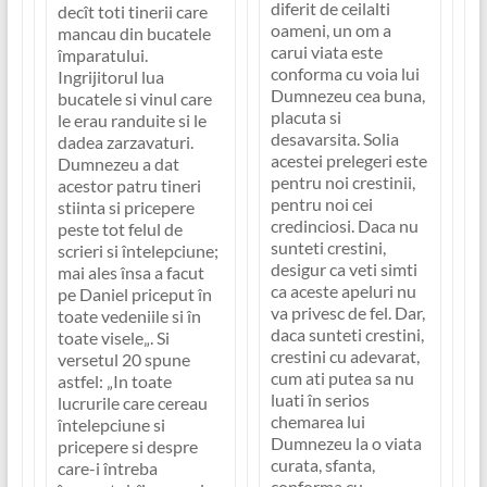
diferit de ceilalti
decît toti tinerii care
oameni, un om a
mancau din bucatele
carui viata este
împaratului.
conforma cu voia lui
Ingrijitorul lua
Dumnezeu cea buna,
bucatele si vinul care
placuta si
le erau randuite si le
desavarsita. Solia
dadea zarzavaturi.
acestei prelegeri este
Dumnezeu a dat
pentru noi crestinii,
acestor patru tineri
pentru noi cei
stiinta si pricepere
credinciosi. Daca nu
peste tot felul de
sunteti crestini,
scrieri si întelepciune;
desigur ca veti simti
mai ales însa a facut
ca aceste apeluri nu
pe Daniel priceput în
va privesc de fel. Dar,
toate vedeniile si în
daca sunteti crestini,
toate visele
„. Si
crestini cu adevarat,
versetul 20 spune
cum ati putea sa nu
astfel:
„In toate
luati în serios
lucrurile care cereau
chemarea lui
întelepciune si
Dumnezeu la o viata
pricepere si despre
curata, sfanta,
care-i întreba
conforma cu