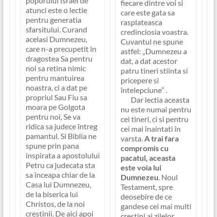
poporului Israel de
fiecare dintre voi si
atunci este o lectie
care este gata sa
pentru generatia
rasplateasca
sfarsitului. Curand
credinciosia voastra.
acelasi Dumnezeu,
Cuvantul ne spune
care n-a precupetit în
astfel: „
Dumnezeu a
dragostea Sa pentru
dat, a dat acestor
noi sa retina nimic
patru tineri stiinta si
pentru mantuirea
pricepere si
noastra, ci a dat pe
întelepciune
” .
propriul Sau Fiu sa
Dar lectia aceasta
moara pe Golgota
nu este numai pentru
pentru noi, Se va
cei tineri, ci si pentru
ridica sa judece întreg
cei mai înaintati în
pamantul. Si Biblia ne
varsta.
A trai fara
spune prin pana
compromis cu
inspirata a apostolului
pacatul, aceasta
Petru ca judecata sta
este voia lui
sa înceapa chiar de la
Dumnezeu
. Noul
Casa lui Dumnezeu,
Testament, spre
de la biserica lui
deosebire de ce
Christos, de la noi
gandese cei mai multi
crestinii. De aici apoi
crestini ai zilelor