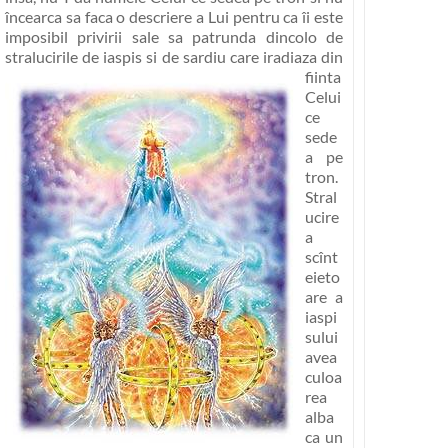
încearca sa faca o descriere a Lui pentru ca îi este
imposibil privirii sale sa patrunda dincolo de
stralucirile de iaspis si
de sardiu care iradiaza din
fiinta
Celui
ce
sede
a pe
tron.
Stral
ucire
a
scînt
eieto
are a
iaspi
sului
avea
culoa
rea
alba
ca un