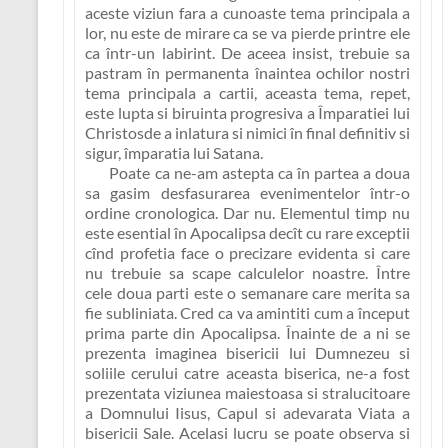
aceste viziun fara a cunoaste tema principala a
lor, nu este de mirare ca se va pierde printre ele
ca într-un labirint. De aceea insist, trebuie sa
pastram în permanenta înaintea ochilor nostri
tema principala a cartii, aceasta tema, repet,
este
lupta si biruinta progresiva a Împaratiei lui
Christosde a inlatura si nimici în final definitiv si
sigur, împaratia lui Satana
.
Poate ca ne-am astepta ca în partea a doua
sa gasim desfasurarea evenimentelor într-o
ordine cronologica. Dar nu. Elementul timp nu
este esential în Apocalipsa decît cu rare exceptii
cînd profetia face o precizare evidenta si care
nu trebuie sa scape calculelor noastre. Între
cele doua parti este o semanare care merita sa
fie subliniata. Cred ca va amintiti cum a început
prima parte din Apocalipsa. Înainte de a ni se
prezenta imaginea bisericii lui Dumnezeu si
soliile cerului catre aceasta biserica, ne-a fost
prezentata viziunea maiestoasa si stralucitoare
a Domnului Iisus, Capul si adevarata Viata a
bisericii Sale. Acelasi lucru se poate observa si