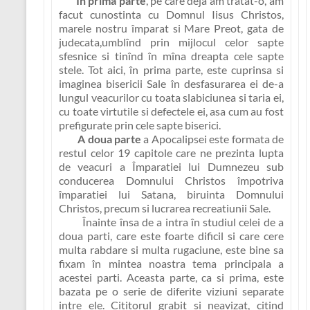
În prima parte
, pe care deja am tratat-o, am
facut cunostinta cu Domnul Iisus Christos,
marele nostru împarat si Mare Preot, gata de
judecata,umblînd prin mijlocul celor sapte
sfesnice si tinînd în mîna dreapta cele sapte
stele. Tot aici, în prima parte, este cuprinsa si
imaginea bisericii Sale în desfasurarea ei de-a
lungul veacurilor cu toata slabiciunea si taria ei,
cu toate virtutile si defectele ei, asa cum au fost
prefigurate prin cele sapte biserici.
A doua parte
a Apocalipsei este formata de
restul celor 19 capitole care ne prezinta lupta
de veacuri a Împaratiei lui Dumnezeu sub
conducerea Domnului Christos împotriva
împaratiei lui Satana, biruinta Domnului
Christos, precum si lucrarea recreatiunii Sale.
Înainte însa de a intra în studiul celei de a
doua parti, care este foarte dificil si care cere
multa rabdare si multa rugaciune, este bine sa
fixam în mintea noastra
tema principala a
acestei parti
. Aceasta parte, ca si prima, este
bazata pe o serie de diferite viziuni separate
intre ele. Cititorul grabit si neavizat, citind