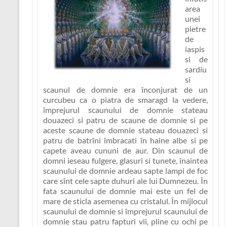
area
unei
pietre
de
iaspis
si de
sardiu
si
scaunul de domnie era înconjurat de un
curcubeu ca o piatra de smaragd la vedere,
împrejurul scaunului de domnie stateau
douazeci si patru de scaune de domnie si pe
aceste scaune de domnie stateau douazeci si
patru de batrîni îmbracati în haine albe si pe
capete aveau cununi de aur. Din scaunul de
domni ieseau fulgere, glasuri si tunete, înaintea
scaunului de domnie ardeau sapte lampi de foc
care sînt cele sapte duhuri ale lui Dumnezeu. În
fata scaunului de domnie mai este un fel de
mare de sticla asemenea cu cristalul. În mijlocul
scaunului de domnie si împrejurul scaunului de
domnie stau patru fapturi vii, pline cu ochi pe