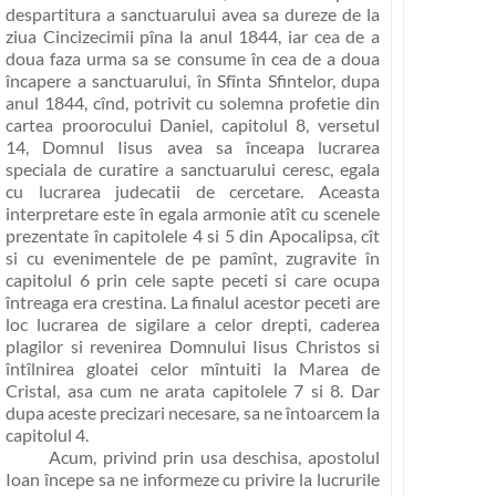
despartitura a sanctuarului avea sa dureze de la
ziua Cincizecimii pîna la anul 1844, iar cea de a
doua faza urma sa se consume în cea de a doua
încapere a sanctuarului, în Sfînta Sfintelor, dupa
anul 1844, cînd, potrivit cu solemna profetie din
cartea proorocului Daniel, capitolul 8, versetul
14, Domnul Iisus avea sa înceapa lucrarea
speciala de curatire a sanctuarului ceresc, egala
cu lucrarea judecatii de cercetare. Aceasta
interpretare este în egala armonie atît cu scenele
prezentate în capitolele 4 si 5 din Apocalipsa, cît
si cu evenimentele de pe pamînt, zugravite în
capitolul 6 prin cele sapte peceti si care ocupa
întreaga era crestina. La finalul acestor peceti are
loc lucrarea de sigilare a celor drepti, caderea
plagilor si revenirea Domnului Iisus Christos si
întîlnirea gloatei celor mîntuiti la Marea de
Cristal, asa cum ne arata capitolele 7 si 8. Dar
dupa aceste precizari necesare, sa ne întoarcem la
capitolul 4.
Acum, privind prin usa deschisa, apostolul
Ioan începe sa ne informeze cu privire la lucrurile