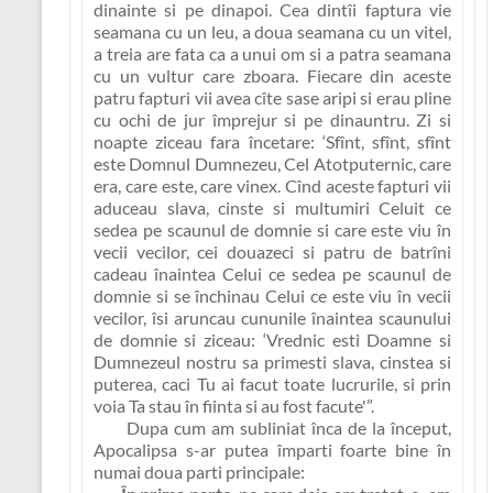
dinainte si pe dinapoi. Cea dintîi faptura vie
seamana cu un leu, a doua seamana cu un vitel,
a treia are fata ca a unui om si a patra seamana
cu un vultur care zboara. Fiecare din aceste
patru fapturi vii avea cîte sase aripi si erau pline
cu ochi de jur împrejur si pe dinauntru. Zi si
noapte ziceau fara încetare: ‘Sfînt, sfînt, sfînt
este Domnul Dumnezeu, Cel Atotputernic, care
era, care este, care vinex. Cînd aceste fapturi vii
aduceau slava, cinste si multumiri Celuit ce
sedea pe scaunul de domnie si care este viu în
vecii vecilor, cei douazeci si patru de batrîni
cadeau înaintea Celui ce sedea pe scaunul de
domnie si se închinau Celui ce este viu în vecii
vecilor, îsi aruncau cununile înaintea scaunului
de domnie si ziceau: ‘Vrednic esti Doamne si
Dumnezeul nostru sa primesti slava, cinstea si
puterea, caci Tu ai facut toate lucrurile, si prin
voia Ta stau în fiinta si au fost facute'”.
Dupa cum am subliniat înca de la început,
Apocalipsa s-ar putea împarti foarte bine în
numai doua parti principale: