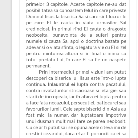
primelor 3 capitole. Aceste capitole ne-au dat
posibilitatea sa cunoastem
felul în care priveste
Domnul Iisus la biserica Sa si care sînt lucrurile
pe care El le cauta în viata urmasilor Sai
credinciosi
. În primul rînd El cauta
o dragoste
neobosita, bunavointa de a suferi pentru
numele si cauza Sa, apoi o doctrina bazata pe
adevar si o viata sfînta, o legatura vie cu El si zel
pentru mîntuirea altora si în final o inima cu
totul predata Lui, în care El sa fie un oaspete
permanent.
Prin intermediul primei viziuni am putut
descoperi ca biserica lui Iisus este într-o lupta
continua.
Înlauntrul ei
lupta contra pacatului,
contra învataturilor stricacioase si letargiei sau
starii de încropeala, iar
în afara ei
lupta pentru
a face fata necazului, persecutiei, batjocurei sau
favorurilor lumii. Cele sapte biserici din Asia au
fost mici la numar, dar luptatoare împotriva
unui dusman mult mai tare ce parea neobosit.
Cu ce ar fi putut sa i se opuna acele cîteva mii de
crestini cezarului, daca el ar fi poruncit ca ei sa