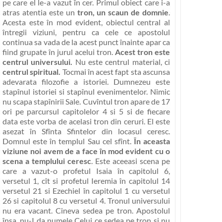
pe care el le-a vazut în cer. Primul obiect care i-a
atras atentia este un
tron, un scaun de domnie
.
Acesta este în mod evident, obiectul central al
întregii viziuni, pentru ca cele ce apostolul
continua sa vada de la acest punct înainte apar ca
fiind grupate în jurul acelui tron.
Acest tron este
centrul universului.
Nu este centrul material, ci
centrul spiritual.
Tocmai în acest fapt sta ascunsa
adevarata filozofie a istoriei.
Dumnezeu este
stapînul istoriei si stapînul evenimentelor
. Nimic
nu scapa stapînirii Sale. Cuvîntul tron apare de 17
ori pe parcursul capitolelor 4 si 5 si de fiecare
data este vorba de acelasi tron din ceruri. El este
asezat în Sfînta Sfintelor din locasul ceresc.
Domnul este în templul Sau cel sfînt.
În aceasta
viziune noi avem de a face în mod evident cu o
scena a templului ceresc
. Este aceeasi scena pe
care a vazut-o profetul Isaia în capitolul 6,
versetul 1, cît si profetul Ieremia în capitolul 14
versetul 21 si Ezechiel în capitolul 1 cu versetul
26 si capitolul 8 cu versetul 4. Tronul universului
nu era vacant. Cineva sedea pe tron. Apostolul
însa, nu-I da numele Celui ce sedea pe tron si nu