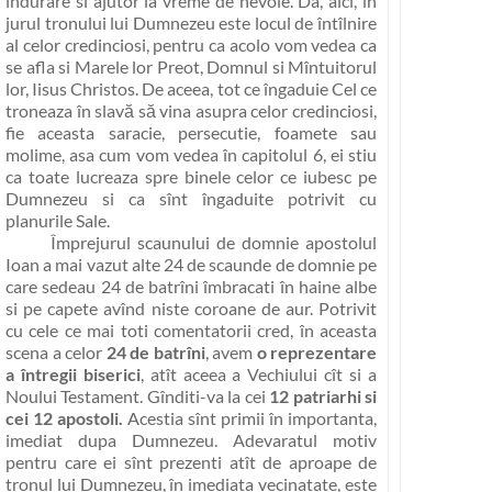
îndurare si ajutor la vreme de nevoie
. Da, aici, în
jurul tronului lui Dumnezeu este locul de întîlnire
al celor credinciosi, pentru ca acolo vom vedea ca
se afla si Marele lor Preot, Domnul si Mîntuitorul
lor, Iisus Christos. De aceea, tot ce îngaduie Cel ce
troneaza în slavă să vina asupra celor credinciosi,
fie aceasta saracie, persecutie, foamete sau
molime, asa cum vom vedea în capitolul 6, ei stiu
ca toate lucreaza spre binele celor ce iubesc pe
Dumnezeu si ca sînt îngaduite potrivit cu
planurile Sale.
Împrejurul scaunului de domnie apostolul
Ioan a mai vazut alte 24 de scaunde de domnie pe
care sedeau 24 de batrîni îmbracati în haine albe
si pe capete avînd niste coroane de aur. Potrivit
cu cele ce mai toti comentatorii cred, în aceasta
scena a celor
24 de batrîni
, avem
o reprezentare
a întregii biserici
, atît aceea a Vechiului cît si a
Noului Testament. Gînditi-va la cei
12 patriarhi si
cei 12 apostoli.
Acestia sînt primii în importanta,
imediat dupa Dumnezeu. Adevaratul motiv
pentru care ei sînt prezenti atît de aproape de
tronul lui Dumnezeu, în imediata vecinatate, este