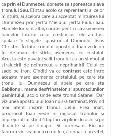
ca
prin ei Dumnezeu doreste sa sporeasca slava
tronului Sau
. Ei stau acolo ca
reprentanti ai celor
mîntuiti, ai acelora care au acceptat mîntuirea lui
Dumnezeu prin jertfa Mielului, jertfa Fiului Sau
.
Hainele lor sînt albe, curate, pentru ca asemenea
hainelor tuturor celor credinciosi, ele au fost
spalate în sîngele ispasitor al Domnului Iisus
Christos. În fata tronului, apostolul Ioan vede un
fel de mare de sticla, asemenea cu cristalul.
Acesta este pavajul salii tronului ca un simbol al
stralucirii de neîntrecut a neprihanirii Celui ce
sade pe tron. Gînditi-va ce
contrast
este între
aceasta mare asemenea cristalului, pe care sta
tronul lui Dumnezeu si apele pe care sta
Babilonul, mama desfrînatelor si spurcaciunilor
pamîntului
, acolo unde este tronul Satanei. Dar
viziunea apostolului Ioan nu s-a terminat. Privind
mai atent înspre tronul Celui Prea înalt,
proorocul Ioan vede în mijlocul tronului si
împrejurul lui stînd
4 fapturi vii pline du ochi si pe
dinainte si pe dinapoi
. Si interesant. Fiecare
faptura vie seamana cu un leu, a doua cu un vitel,