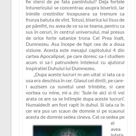
fie stersi de pe fata pamîntului? Deja fortele
întunericului se concentrau asupra bisericii, iar
inimile crestinilor începusera sa tremure ca
frunza batuta de vînt. Totusi, biserica lui Iisus de
pe pâmîht, nu avea de ce sa se teama, pentru ca
sus în ceruri, în centrul universului, mai presus
de orice forte satanice trona Cel Prea înalt,
Dumnezeu. Asa începe de fapt cea de a doua
viziune. Acesta este mesajul capitolului 4 din
cartea Apocalipsei, pe care doresc sa-l studiem
acum si sa-i patrundem întelesul cu ajutorul
inspiratiei Duhului lui Dumnezeu.
„Dupa aceste lucruri m-am uitat si iata ca o
usa era deschisa în cer. Glasul cel dintîi, pe care-
l auzisem ca sunetul unei trîmbite, si care
vorbea cu mine, mi-a zis: ‘Suie-te aici si-ti voi
arata ce are sa se întîmple dupa aceste lucruri’.
Numaidecît am fost rapit în duhul. Si iata ca în
cer era pus un scaun de domnie si pe scaunul
acesta de domnie sedea cineva. Cel ce sedea pe
el
avea
înfatis