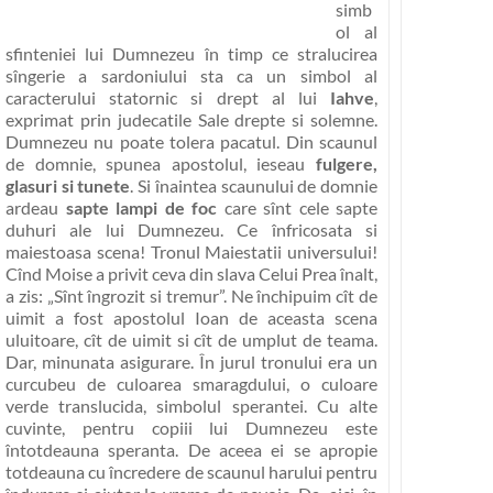
simb
ol al
sfinteniei lui Dumnezeu în timp ce stralucirea
sîngerie a sardoniului sta ca un simbol al
caracterului statornic si drept al lui
Iahve
,
exprimat prin judecatile Sale drepte si solemne.
Dumnezeu nu poate tolera pacatul. Din scaunul
de domnie, spunea apostolul, ieseau
fulgere,
glasuri si tunete
. Si înaintea scaunului de domnie
ardeau
sapte lampi de foc
care sînt cele sapte
duhuri ale lui Dumnezeu. Ce înfricosata si
maiestoasa scena! Tronul Maiestatii universului!
Cînd Moise a privit ceva din slava Celui Prea înalt,
a zis:
„Sînt îngrozit si tremur”
. Ne închipuim cît de
uimit a fost apostolul Ioan de aceasta scena
uluitoare, cît de uimit si cît de umplut de teama.
Dar, minunata asigurare. În jurul tronului era un
curcubeu de culoarea smaragdului, o culoare
verde translucida, simbolul sperantei. Cu alte
cuvinte,
pentru copiii lui Dumnezeu este
întotdeauna speranta
. De aceea ei
se apropie
totdeauna cu încredere de scaunul harului pentru