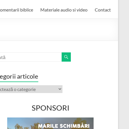
omentarii biblice
Materiale audio si video
Contact
egorii articole
orii
ole
SPONSORI