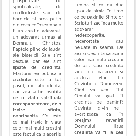
prosperitate, de
lumina si ca nu duc
spiritualitate, de
lipsa de nimic, în timp
credinciosie sau de
ce pe paginile Sfintelor
harnicie, si
prea putin
Scripturi zac înca multe
din ceea ce înseamna a
adevaruri
fi un crestin adevarat,
nedescoperite,
un adevarat urmas al
necercetate sau
Domnului Christos.
neluate în seama. De
Faptele pline de lauda
aici si credinta saraca a
ale bisericii Sale sînt
celor mai multi crestini
destule, dar ele sînt
de azi. Caci credinta
lipsite de credinta
.
vine în urma auzirii si
Marturisirea publica a
auzirea vine din
credintei este la tot
Cuvîntul lui Dumnezeu.
pasul, din abundenta,
Cînd va veni Fiul
dar
fara sa fie însotita
Omului va gasi El
de o viata spirituala
credinta pe pamînt?
corespunzatoare, de o
Cuvîntul divin ne
traire sfînta,
avertizeaza ca în
neprihanita
. Ce este
preajma revenirii
cel mai tragic în viata
Domnului Iisus
celor mai multi crestini
credinta va fi la cea
este faptul ca
placerile