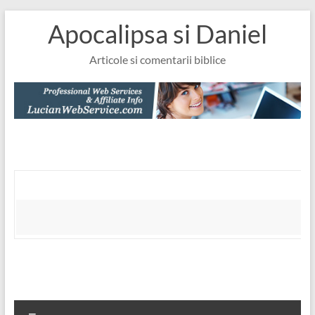
Skip
Apocalipsa si Daniel
to
content
Articole si comentarii biblice