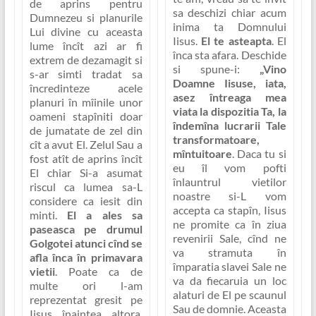
de aprins pentru
sa deschizi chiar acum
Dumnezeu si planurile
inima ta Domnului
Lui divine cu aceasta
Iisus.
El te asteapta
. El
lume încît azi ar fi
înca sta afara. Deschide
extrem de dezamagit si
si spune-i:
„Vino
s-ar simti tradat sa
Doamne Iisuse, iata,
încredinteze acele
asez întreaga mea
planuri în mîinile unor
viata la dispozitia Ta, la
oameni stapîniti doar
îndemîna lucrarii Tale
de jumatate de zel din
transformatoare,
cît a avut El. Zelul Sau a
mîntuitoare
. Daca tu si
fost atît de aprins încît
eu îl vom pofti
El chiar Si-a asumat
înlauntrul vietilor
riscul ca lumea sa-L
noastre si-L vom
considere ca iesit din
accepta ca stapîn, Iisus
minti.
El a ales sa
ne promite ca în ziua
paseasca pe drumul
revenirii Sale, cînd ne
Golgotei atunci cînd se
va stramuta în
afla înca în primavara
împaratia slavei Sale
ne
vietii
. Poate ca de
va da fiecaruia un loc
multe ori l-am
alaturi de El pe scaunul
reprezentat gresit pe
Sau de domnie
. Aceasta
Iisus înaintea altora,