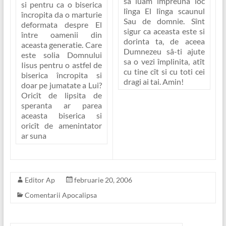
sa luam împreuna loc
si pentru ca o biserica
lînga El lînga scaunul
încropita da o marturie
Sau de domnie. Sînt
deformata despre El
sigur ca aceasta este si
între oamenii din
dorinta ta, de aceea
aceasta generatie. Care
Dumnezeu sâ-ti ajute
este solia Domnului
sa o vezi împlinita, atît
Iisus pentru o astfel de
cu tine cît si cu toti cei
biserica încropita si
dragi ai tai. Amin!
doar pe jumatate a Lui?
Oricît de lipsita de
speranta ar parea
aceasta biserica si
oricît de amenintator
ar suna
Editor Ap
februarie 20, 2006
Comentarii Apocalipsa