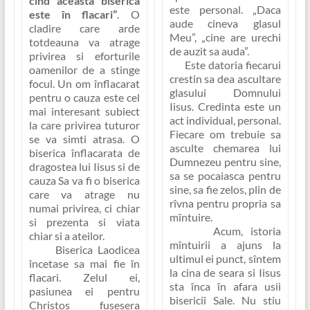
cînd aceasta biserica
este personal.
„Daca
este în flacari”
. O
aude cineva glasul
cladire care arde
Meu”, „cine are urechi
totdeauna va atrage
de auzit sa auda”.
privirea si eforturile
Este datoria fiecarui
oamenilor de a stinge
crestin sa dea ascultare
focul. Un om înflacarat
glasului Domnului
pentru o cauza este cel
Iisus. Credinta este un
mai interesant subiect
act individual, personal.
la care privirea tuturor
Fiecare om trebuie sa
se va simti atrasa.
O
asculte chemarea lui
biserica înflacarata de
Dumnezeu pentru sine,
dragostea lui Iisus si de
sa se pocaiasca pentru
cauza Sa va fi o biserica
sine, sa fie zelos, plin de
care va atrage nu
rîvna pentru propria sa
numai privirea, ci chiar
mîntuire.
si prezenta si viata
Acum, istoria
chiar si a ateilor
.
mîntuirii a ajuns la
Biserica Laodicea
ultimul ei punct, sîntem
încetase sa mai fie în
la cina de seara si Iisus
flacari. Zelul ei,
sta înca în afara usii
pasiunea ei pentru
bisericii Sale. Nu stiu
Christos fusesera