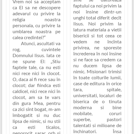
Vrem noi sa acceptam
faptului ca noi privim la
ca El sa ne descopere
noi însine dintr-un
adevarul cu privire la
unghi total diferit decît
religia noastra
Iisus. Noi privim la
personala, cu privire la
latura materiala a vietii
umblarea noastra pe
bisericii si tot ceea ce
calea credintei?”
vedem ne încînta
Atunci, ascultati va
privirea, ne sporeste
rog, cuvintele
încrederea în noi însine
Domnului Iisus. Iata ce
si ne face sa credem ca
ne spune El:
„Stiu
nu ducem lipsa de
faptele tale, ca nu esti
nimic. Misionari trimisi
nici rece nici în clocot.
în toate colturile lumii,
O, daca ai fi rece sau în
case de editura în orice
clocot; dar fiindca esti
tara, spitale,
caldicel, nici rece nici în
universitati, localuri de
clocot, am sa te vars
biserica de o tinuta
din gura Mea, pentru
moderna si bine
ca zici sînt bogat, m-am
mobilate, coruri
îmbogatit si nu duc
superbe, pastori
lipsa de nimic, si nu stii
talentati si milioane de
ca esti ticalos,
închinatori. Însa
nenorocit, sarac, orb si