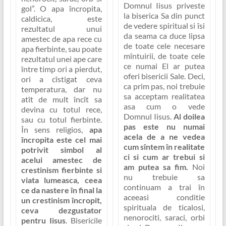
Domnul Iisus priveste
gol”
. O apa încropita,
la biserica Sa din punct
caldicica, este
de vedere spiritual si îsi
rezultatul unui
da seama ca duce lipsa
amestec de apa rece cu
de toate cele necesare
apa fierbinte, sau poate
mîntuirii, de toate cele
rezultatul unei ape care
ce numai El ar putea
între timp ori a pierdut,
oferi bisericii Sale. Deci,
ori a cîstigat ceva
ca
prim pas, noi trebuie
temperatura, dar nu
sa acceptam realitatea
atît de mult încît sa
asa cum o vede
devina cu totul rece,
Domnul Iisus
.
Al doilea
sau cu totul fierbinte.
pas este nu numai
În sens religios,
apa
acela de a ne vedea
încropita este cel mai
cum sîntem în realitate
potrivit simbol al
ci si cum ar trebui si
acelui amestec de
am putea sa fim.
Noi
crestinism fierbinte si
nu trebuie sa
viata lumeasca, ceea
continuam a trai în
ce da nastere în final la
aceeasi conditie
un crestinism încropit,
spirituala de ticalosi,
ceva dezgustator
nenorociti, saraci, orbi
pentru Iisus
. Bisericile