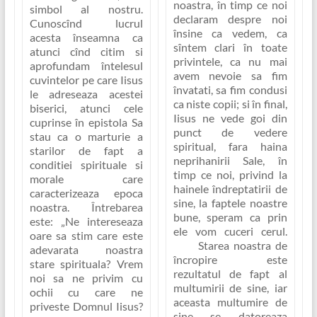
noastra, în timp ce noi
simbol al nostru
.
declaram despre noi
Cunoscînd lucrul
însine ca vedem, ca
acesta înseamna ca
sîntem clari în toate
atunci cînd citim si
privintele, ca nu mai
aprofundam întelesul
avem nevoie sa fim
cuvintelor pe care Iisus
învatati, sa fim condusi
le adreseaza acestei
ca niste copii; si în final,
biserici, atunci cele
Iisus ne vede goi din
cuprinse în epistola Sa
punct de vedere
stau ca o marturie a
spiritual, fara haina
starilor de fapt a
neprihanirii Sale, în
conditiei spirituale si
timp ce noi, privind la
morale care
hainele îndreptatirii de
caracterizeaza epoca
sine, la faptele noastre
noastra. Întrebarea
bune, speram ca prin
este:
„Ne intereseaza
ele vom cuceri cerul.
oare sa stim care este
Starea noastra de
adevarata noastra
încropire este
stare spirituala? Vrem
rezultatul de fapt al
noi sa ne privim cu
multumirii de sine, iar
ochii cu care ne
aceasta multumire de
priveste Domnul Iisus?
sine se datoreaza