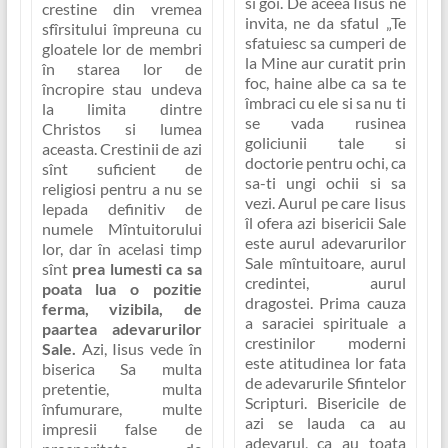
si goi. De aceea Iisus ne
crestine din vremea
invita, ne da sfatul
„Te
sfîrsitului împreuna cu
sfatuiesc sa cumperi de
gloatele lor de membri
la Mine aur curatit prin
în starea lor de
foc, haine albe ca sa te
încropire stau undeva
îmbraci cu ele si sa nu ti
la limita dintre
se vada rusinea
Christos si lumea
goliciunii tale si
aceasta. Crestinii de azi
doctorie pentru ochi, ca
sînt suficient de
sa-ti ungi ochii si sa
religiosi pentru a nu se
vezi
. Aurul pe care Iisus
lepada definitiv de
îl ofera azi bisericii Sale
numele Mîntuitorului
este
aurul adevarurilor
lor, dar în acelasi timp
Sale mîntuitoare, aurul
sînt
prea lumesti ca sa
credintei, aurul
poata lua o pozitie
dragostei.
Prima cauza
ferma, vizibila, de
a saraciei spirituale a
paartea adevarurilor
crestinilor moderni
Sale.
Azi, Iisus vede în
este atitudinea lor fata
biserica Sa multa
de adevarurile Sfintelor
pretentie, multa
Scripturi. Bisericile de
înfumurare, multe
azi se lauda ca au
impresii false de
adevarul, ca au toata