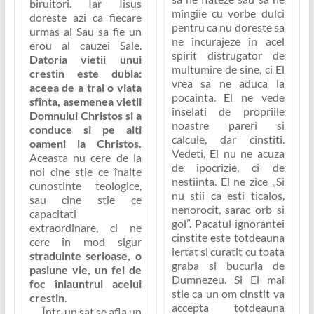
biruitori. Iar Iisus
mîngîie cu vorbe dulci
doreste azi ca fiecare
pentru ca nu doreste sa
urmas al Sau sa fie un
ne încurajeze în acel
erou al cauzei Sale.
spirit distrugator de
Datoria vietii unui
multumire de sine, ci El
crestin este dubla:
vrea sa ne aduca la
aceea de a trai o viata
pocainta. El ne vede
sfînta, asemenea vietii
înselati de propriile
Domnului Christos si a
noastre pareri si
conduce si pe alti
calcule, dar cinstiti.
oameni la Christos.
Vedeti, El nu ne acuza
Aceasta nu cere de la
de ipocrizie, ci de
noi cine stie ce înalte
nestiinta. El ne zice
„Si
cunostinte teologice,
nu stii ca esti ticalos,
sau cine stie ce
nenorocit, sarac orb si
capacitati
gol”
. Pacatul ignorantei
extraordinare, ci ne
cinstite este totdeauna
cere în mod sigur
iertat si curatit cu toata
straduinte serioase, o
graba si bucuria de
pasiune vie, un fel de
Dumnezeu. Si El mai
foc înlauntrul acelui
stie ca un om cinstit va
crestin
.
accepta totdeauna
Într-un sat se afla un