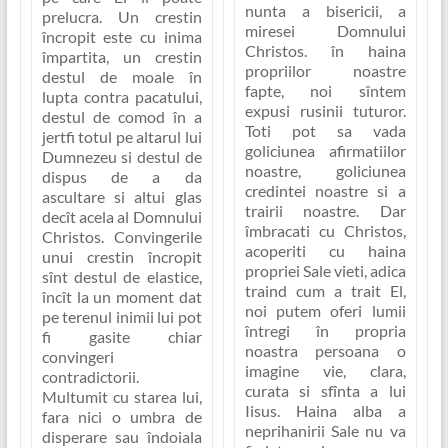
nunta a bisericii, a
prelucra. Un crestin
miresei Domnului
încropit este cu inima
Christos. în haina
împartita, un crestin
propriilor noastre
destul de moale în
fapte, noi sîntem
lupta contra pacatului,
expusi rusinii tuturor.
destul de comod în a
Toti pot sa vada
jertfi totul pe altarul lui
goliciunea afirmatiilor
Dumnezeu si destul de
noastre, goliciunea
dispus de a da
credintei noastre si a
ascultare si altui glas
trairii noastre. Dar
decît acela al Domnului
îmbracati cu Christos,
Christos. Convingerile
acoperiti cu haina
unui crestin încropit
propriei Sale vieti, adica
sînt destul de elastice,
traind cum a trait El,
încît la un moment dat
noi putem oferi lumii
pe terenul inimii lui pot
întregi în propria
fi gasite chiar
noastra persoana o
convingeri
imagine vie, clara,
contradictorii.
curata si sfînta a lui
Multumit cu starea lui,
Iisus.
Haina alba a
fara nici o umbra de
neprihanirii Sale nu va
disperare sau îndoiala