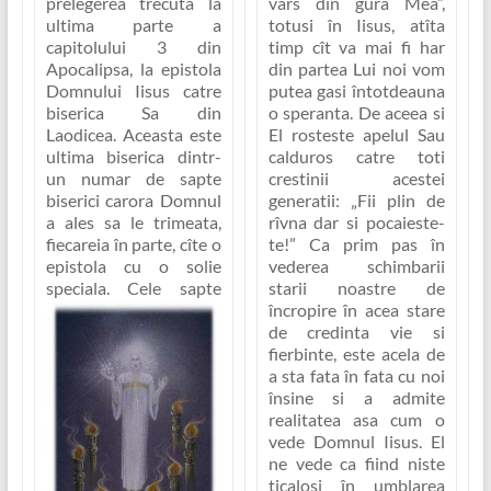
prelegerea trecuta la
vars din gura Mea”
,
ultima parte a
totusi în Iisus, atîta
capitolului 3 din
timp cît va mai fi har
Apocalipsa, la epistola
din partea Lui noi vom
Domnului Iisus catre
putea gasi întotdeauna
biserica Sa din
o speranta. De aceea si
Laodicea. Aceasta este
El rosteste apelul Sau
ultima biserica dintr-
calduros catre toti
un numar de sapte
crestinii acestei
biserici carora Domnul
generatii:
„Fii plin de
a ales sa le trimeata,
rîvna dar si pocaieste-
fiecareia în parte, cîte o
te!”
Ca prim pas în
epistola cu o solie
vederea schimbarii
speciala.
Cele sapte
starii noastre de
încropire în acea stare
de credinta vie si
fierbinte, este acela de
a sta fata în fata cu noi
însine si a admite
realitatea asa cum o
vede Domnul Iisus. El
ne vede ca fiind niste
ticalosi în umblarea