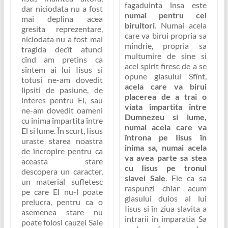
fagaduinta însa este
dar niciodata nu a fost
numai pentru cei
mai deplina acea
biruitori
. Numai acela
gresita reprezentare,
care va birui propria sa
niciodata nu a fost mai
mîndrie, propria sa
tragida decît atunci
multumire de sine si
cînd am pretins ca
acel spirit firesc de a se
sîntem ai lui Iisus si
opune glasului Sfînt,
totusi ne-am dovedit
acela care va birui
lipsiti de pasiune, de
placerea de a trai o
interes pentru El, sau
viata împartita între
ne-am dovedit oameni
Dumnezeu si lume,
cu inima împartita între
numai acela care va
El si lume. În scurt, Iisus
întrona pe Iisus în
uraste starea noastra
inima sa, numai acela
de încropire pentru ca
va avea parte sa stea
aceasta stare
cu Iisus pe tronul
descopera un caracter,
slavei Sale
. Fie ca sa
un material sufletesc
raspunzi chiar acum
pe care El nu-l poate
glasului duios al lui
prelucra, pentru ca o
Iisus si în ziua slavita a
asemenea stare nu
intrarii în împaratia Sa
poate folosi cauzei Sale