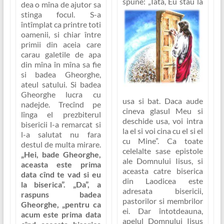
spune:
„Iata, Eu stau la
dea o mîna de ajutor sa
stinga focul. S-a
întîmplat ca printre toti
oamenii, si chiar între
primii din aceia care
carau galetile de apa
din mîna în mîna sa fie
si badea Gheorghe,
ateul satului. Si badea
Gheorghe lucra cu
usa si bat. Daca aude
nadejde. Trecînd pe
cineva glasul Meu si
lînga el prezbiterul
deschide usa, voi intra
bisericii l-a remarcat si
la el si voi cina cu el si el
l-a salutat nu fara
cu Mine”
. Ca toate
destul de multa mirare.
celelalte sase epistole
„Hei, bade Gheorghe,
ale Domnului Iisus, si
aceasta este prima
aceasta catre biserica
data cînd te vad si eu
din Laodicea este
la biserica”. „Da”, a
adresata bisericii,
raspuns badea
pastorilor si membrilor
Gheorghe, „pentru ca
ei. Dar întotdeauna,
acum este prima data
apelul Domnului Iisus