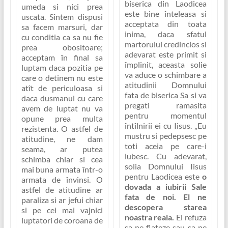
biserica din Laodicea
umeda si nici prea
este bine înteleasa si
uscata. Sîntem dispusi
acceptata din toata
sa facem marsuri, dar
inima, daca sfatul
cu conditia ca sa nu fie
martorului credincios si
prea obositoare;
adevarat este primit si
acceptam în final sa
împlinit, aceasta solie
luptam daca pozitia pe
va aduce o schimbare a
care o detinem nu este
atitudinii Domnului
atît de periculoasa si
fata de biserica Sa si va
daca dusmanul cu care
pregati ramasita
avem de luptat nu va
pentru momentul
opune prea multa
întîlnirii ei cu Iisus.
„Eu
rezistenta. O astfel de
mustru si pedepsesc pe
atitudine, ne dam
toti aceia pe care-i
seama, ar putea
iubesc
. Cu adevarat,
schimba chiar si cea
solia Domnului Iisus
mai buna armata într-o
pentru Laodicea este
o
armata de învinsi. O
dovada a iubirii Sale
astfel de atitudine ar
fata de noi. El ne
paraliza si ar jefui chiar
descopera starea
si pe cei mai vajnici
noastra reala.
El refuza
luptatori de coroana de
sa ne flateze sau sa ne