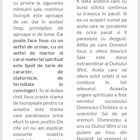
fi data acelora care cu
cu privire la siguranta
buna stiinta continua
mîntuirii sale, crestinul
sa traiasca în pacat
. Si
încropit este aproape
ea va acoperi numai pe
de cer, dar în acelasi
acela care se pocaieste
timp, primejdios de
de orice pacat si îl
aproape si de lume.
Ce
paraseste cu dezgust.
poate face Iisus cu un
Alifia
pe care Domnul
astfel de urmas, cu un
Iisus o ofera bisericii
astfel de martor al
Sale este
darul
carui material spiritual
extraordinar al Duhului
este lipsit de tarie de
Sfînt, Acela care ne
caracter, de
ofera ochii orbiti si ne
statornicie, de
conduce în tot
fermitate în
adevarul.
Aceasta
convingeri.
În al doilea
ungere spirituala a fost
rînd, Iisus uraste starea
secretul succesului
de încropeala pentru ca
Domnului Christos si a
aceasta este starea
ucenicilor Sai de pe
care paralizeaza orice
vremuri. Dumnezeu a
efort în sens pozitiv. De
uns cu Duhul Sfînt si cu
cîte ori nu am explicat
putere pe Iisus din
esecurile noastre
Nazaret, pe vremuri si