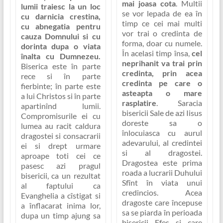
mai joasa cota
. Multii
lumii traiesc la un loc
se vor lepada de ea în
cu darnicia crestina,
timp ce cei mai multi
cu abnegatia pentru
vor trai o credinta de
cauza Domnului si cu
forma, doar cu numele.
dorinta dupa o viata
În acelasi timp însa,
cel
înalta cu Dumnezeu.
neprihanit va trai prin
Biserica este în parte
credinta, prin acea
rece si în parte
credinta pe care o
fierbinte; în parte este
asteapta o mare
a lui Christos si în parte
rasplatire
. Saracia
apartinînd lumii.
bisericii Sale de azi Iisus
Compromisurile ei cu
doreste sa o
lumea
au racit caldura
înlocuiasca cu
aurul
dragostei si consacrarii
adevarului, al credintei
ei si drept urmare
si al dragostei.
aproape toti cei ce
Dragostea este prima
pasesc azi pragul
roada a lucrarii Duhului
bisericii, ca un rezultat
Sfînt în viata unui
al faptului ca
credincios
. Acea
Evanghelia a cîstigat si
dragoste care începuse
a înflacarat inima lor,
sa se piarda în perioada
dupa un timp ajung sa
bisericii Efes si care