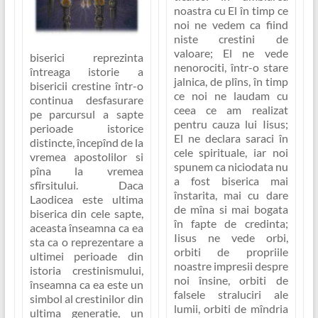
noastra cu El în timp ce
noi ne vedem ca fiind
niste crestini de
valoare; El ne vede
biserici reprezinta
nenorociti, într-o stare
întreaga istorie a
jalnica, de plîns, în timp
bisericii crestine într-o
ce noi ne laudam cu
continua desfasurare
ceea ce am realizat
pe parcursul a sapte
pentru cauza lui Iisus;
perioade istorice
El ne declara saraci în
distincte, începînd de la
cele spirituale, iar noi
vremea apostolilor si
spunem ca niciodata nu
pîna la vremea
a fost biserica mai
sfîrsitului. Daca
înstarita, mai cu dare
Laodicea
este ultima
de mîna si mai bogata
biserica din cele sapte,
în fapte de credinta;
aceasta înseamna ca ea
Iisus ne vede orbi,
sta ca o reprezentare a
orbiti de propriile
ultimei perioade din
noastre impresii despre
istoria crestinismului,
noi însine, orbiti de
înseamna ca
ea este un
falsele straluciri ale
simbol al crestinilor din
lumii, orbiti de mîndria
ultima generatie, un