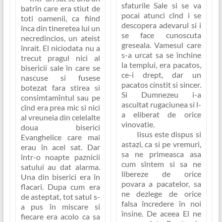
sfaturile Sale si se va
batrîn care era stiut de
pocai atunci cînd i se
toti oamenii, ca fiind
descopera adevarul si i
înca din tineretea lui un
se face cunoscuta
necredincios, un ateist
greseala. Vamesul care
înrait. El niciodata nu a
s-a urcat sa se închine
trecut pragul nici al
la templui, era pacatos,
bisericii sale în care se
ce-i drept, dar un
nascuse si fusese
pacatos cinstit si sincer.
botezat fara stirea si
Si Dumnezeu i-a
consimtamîntul sau pe
ascultat rugaciunea si l-
cînd era prea mic si nici
a eliberat de orice
al vreuneia din celelalte
vinovatie.
doua biserici
Iisus este dispus si
Evanghelice care mai
astazi, ca si pe vremuri,
erau în acel sat. Dar
sa ne primeasca asa
într-o noapte paznicii
cum sîntem si sa ne
satului au dat alarma.
libereze de orice
Una din biserici era în
povara a pacatelor, sa
flacari. Dupa cum era
ne dezlege de orice
de asteptat, tot satul s-
falsa încredere în noi
a pus în miscare si
însine. De aceea El ne
fiecare era acolo ca sa