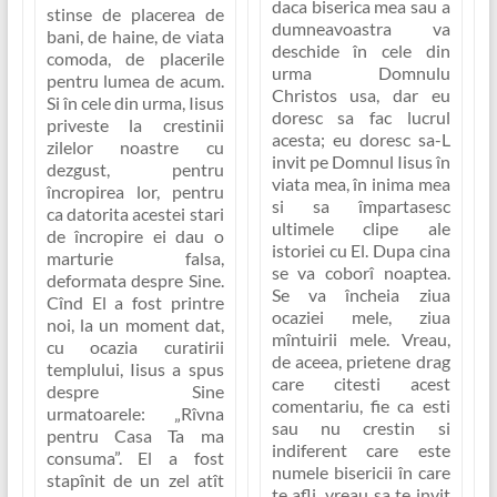
daca biserica mea sau a
stinse de
placerea de
dumneavoastra va
bani, de haine, de viata
deschide în cele din
comoda, de placerile
urma Domnulu
pentru lumea de acum
.
Christos usa, dar eu
Si în cele din urma, Iisus
doresc sa fac lucrul
priveste la crestinii
acesta; eu doresc sa-L
zilelor noastre cu
invit pe Domnul Iisus în
dezgust, pentru
viata mea, în inima mea
încropirea lor, pentru
si sa împartasesc
ca datorita acestei stari
ultimele clipe ale
de încropire ei dau o
istoriei cu El. Dupa cina
marturie falsa,
se va coborî noaptea.
deformata despre Sine.
Se va încheia ziua
Cînd El a fost printre
ocaziei mele, ziua
noi, la un moment dat,
mîntuirii mele. Vreau,
cu ocazia curatirii
de aceea, prietene drag
templului, Iisus a spus
care citesti acest
despre Sine
comentariu, fie ca esti
urmatoarele:
„Rîvna
sau nu crestin si
pentru Casa Ta ma
indiferent care este
consuma”
. El a fost
numele bisericii în care
stapînit de un zel atît
te afli, vreau sa te invit