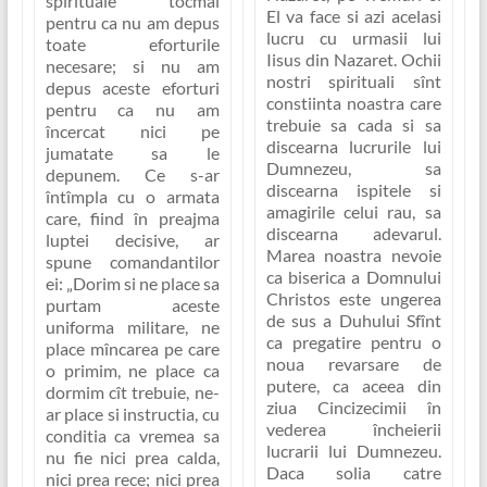
spirituale tocmai
El va face si azi acelasi
pentru ca nu am depus
lucru cu urmasii lui
toate eforturile
Iisus din Nazaret. Ochii
necesare; si nu am
nostri spirituali sînt
depus aceste eforturi
constiinta noastra care
pentru ca nu am
trebuie sa cada si sa
încercat nici pe
discearna lucrurile lui
jumatate sa le
Dumnezeu, sa
depunem. Ce s-ar
discearna ispitele si
întîmpla cu o armata
amagirile celui rau, sa
care, fiind în preajma
discearna adevarul.
luptei decisive, ar
Marea noastra nevoie
spune comandantilor
ca biserica a Domnului
ei: „Dorim si ne place sa
Christos este ungerea
purtam aceste
de sus a Duhului Sfînt
uniforma militare, ne
ca pregatire pentru o
place mîncarea pe care
noua revarsare de
o primim, ne place ca
putere, ca aceea din
dormim cît trebuie, ne-
ziua Cincizecimii în
ar place si instructia, cu
vederea încheierii
conditia ca vremea sa
lucrarii lui Dumnezeu.
nu fie nici prea calda,
Daca solia catre
nici prea rece; nici prea