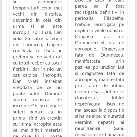
se acomodeze
parea sa fi fost
temperaturii celor mai
recîstigata definitiv în
vechi din biserica,
perioada Filadelfia,
devenind în cele din
trebuie recîstigata pe
urma si ei niste
deplin în zilele noastre.
încropiti spirituali. Din
Dragoste fata de
solia Sa catre biserica
Dumnezeu si fata de
din Laodicea, tragem
aproapele. Dragostea
concluzia ca Iisus ar
fata de Dumnezeu,
prefera sa ne vada ori
manifestata prin
cu totul reci, or cu totul
pazirea poruncilor Lui
fierbinti, dar în nici un
si dragostea fata de
caz caldicei, încropiti.
aproapele, manifestata
Dar, v-ati întrebat
prin fapte de iubire
vreodata d
e ce nu
dezinteresata, iubire ce
poate suferi Domnul
clocoteste, iubire
starea noastra de
neprefacuta
. Iisus ne
încropire?
El nu o poate
mai aseaza la dispozitie
suferi pentru ca în
si
haine albe
, minunatul
primul rînd un crestin
vesmînt nepatat al
cu inima încropita este
neprihanirii Sale
.
cel mai dificil material
Aceasta este haina de
pe care El îl poate