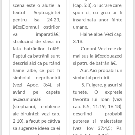
scena este o aluzie la
(cap. 5:8), o lucrare care,
textul Septuagintei
spun ei, cu greu ar fi
pentru Isa. 24:23,
însarcinata unor fiinte
â€œDomnul ostirilor
umane.
va împaratiâ€¦
Haine albe.
Vezi cap.
stralucind de slava în
3:18.
fata batrânilor Luiâ€.
Cununi.
Vezi cele de
Faptul ca batrânii sunt
mai sus la â€œdouazeci
descrisi aici ca purtând
si patru de batrâniâ€.
haine albe, ce pot fi
Aur.
Aici probabil un
simbolul neprihanirii
simbol al pretuirii.
(vezi Apoc. 3:4), si
5. Fulgere, glasuri si
având pe capete
tunete.
O expresie
â€œcununiâ€
favorita lui Ioan (vezi
(
stephanoi
, embleme
cap. 8:5; 11:19; 16:18),
ale biruintei; vezi cap.
descriind probabil
2:10), a facut pe câtiva
puterea si maiestatea
sa sugereze ideea ca ei
(vezi Iov 37:4,5; Ps.