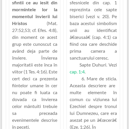
sfintii ce au iesit din
sfesnicele din cap. 1
mormintele lor la
reprezinta cele sapte
momentul învierii lui
biserici (vezi v. 20). Pe
Hristos
(Mat.
baza acestui simbolism
27:52,53; cf. Efes. 4:8),
unii au identificat
din moment ce acest
â€œusaâ€ (cap. 4:1) ca
grup este cunoscut ca
fiind cea care deschide
având deja parte de
prima camera a
înviere. Învierea
sanctuarului ceresc.
majoritatii este înca în
Sapte Duhuri.
Vezi
viitor (1 Tes. 4:16). Este
cap. 1:4
.
cert deci ca prezenta
6. Mare de sticla.
fiintelor umane în cer
Aceasta descriere are
nu poate fi luata ca
multe elemente în
dovada ca învierea
comun cu viziunea lui
celor mântuiti trebuie
Ezechiel despre tronul
sa preceada
lui Dumnezeu, care era
evenimentele descrise
asezat pe un â€œcerâ€
în peceti.
(Eze. 1:26). În