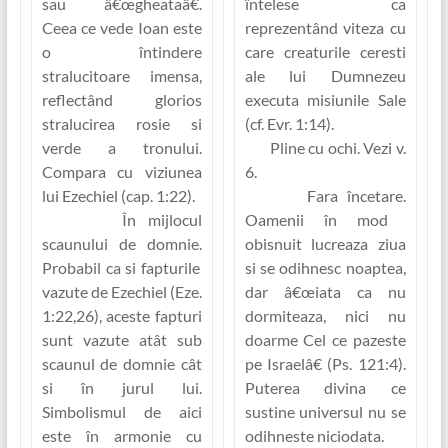
sau â€œgheataâ€.
întelese ca
Ceea ce vede Ioan este
reprezentând viteza cu
o întindere
care creaturile ceresti
stralucitoare imensa,
ale lui Dumnezeu
reflectând glorios
executa misiunile Sale
stralucirea rosie si
(cf. Evr. 1:14).
verde a tronului.
Pline cu ochi.
Vezi v.
Compara cu viziunea
6.
lui Ezechiel (cap. 1:22).
Fara încetare.
În mijlocul
Oamenii în mod
scaunului de domnie.
obisnuit lucreaza ziua
Probabil ca si fapturile
si se odihnesc noaptea,
vazute de Ezechiel (Eze.
dar â€œiata ca nu
1:22,26), aceste fapturi
dormiteaza, nici nu
sunt vazute atât sub
doarme Cel ce pazeste
scaunul de domnie cât
pe Israelâ€ (Ps. 121:4).
si în jurul lui.
Puterea divina ce
Simbolismul de aici
sustine universul nu se
este în armonie cu
odihneste niciodata.