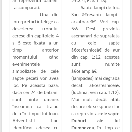
ar reprezenta oameni
29:3, 4; Eze. 1:13).
rascumparati.
Sapte lampi de foc.
Una din
Sau
â€œsapte lampi
interpretari întelege ca
arzatoareâ€
. Vezi cap.
descrierea tronului
5:6. Desi prezinta
ceresc din capitolele 4
asemanari de suprafata
si 5 este fixata la un
cu cele sapte
timp anterior
â€œsfesniceâ€ de aur
momentului când
din cap. 1:12, acestea
evenimentele
sunt numite
simbolizate de cele
â€œlampiâ€
sapte peceti vor avea
(
lampades
) mai degraba
loc. Pe aceasta baza,
decât â€œsfesniceâ€
daca cei 24 de batrâni
(
luchnia
; vezi cap. 1:12).
sunt fiinte umane,
Mai mult decât atât,
înseamna ca traiau
despre ele se spune clar
deja în timpul lui Ioan.
ca reprezinta
cele sapte
Adventistii i-au
Duhuri ale lui
identificat adesea cu
Dumnezeu
, în timp ce