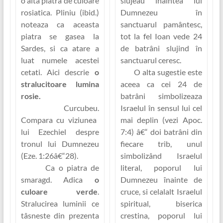
o alta piatra de culoare
slujeau înaintea lui
rosiatica. Pliniu (ibid.)
Dumnezeu în
noteaza ca aceasta
sanctuarul pamântesc,
piatra se gasea la
tot la fel Ioan vede 24
Sardes, si ca atare a
de batrâni slujind în
luat numele acestei
sanctuarul ceresc.
cetati. Aici descrie
o
O alta sugestie este
stralucitoare lumina
aceea ca cei 24 de
rosie.
batrâni simbolizeaza
Curcubeu.
Israelul în sensul lui cel
Compara cu viziunea
mai deplin (vezi Apoc.
lui Ezechiel despre
7:4) â€“ doi batrâni din
tronul lui Dumnezeu
fiecare trib, unul
(Eze. 1:26â€“28).
simbolizând Israelul
Ca o piatra de
literal, poporul lui
smaragd.
Adica
o
Dumnezeu înainte de
culoare verde
.
cruce, si celalalt Israelul
Stralucirea luminii ce
spiritual, biserica
tâsneste din prezenta
crestina, poporul lui