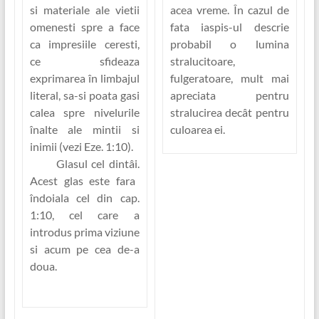
si materiale ale vietii
acea vreme. În cazul de
omenesti spre a face
fata
iaspis
-ul descrie
ca impresiile ceresti,
probabil o lumina
ce sfideaza
stralucitoare,
exprimarea în limbajul
fulgeratoare, mult mai
literal, sa-si poata gasi
apreciata pentru
calea spre nivelurile
stralucirea decât pentru
înalte ale mintii si
culoarea ei.
inimii (vezi Eze. 1:10).
Glasul cel dintâi.
Acest glas este fara
îndoiala cel din cap.
1:10, cel care a
introdus prima viziune
si acum pe cea de-a
doua.