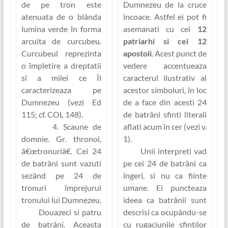
de pe tron este
Dumnezeu de la cruce
atenuata de o blânda
încoace. Astfel ei pot fi
lumina verde în forma
asemanati cu cei
12
arcuita de curcubeu.
patriarhi si cei 12
Curcubeul reprezinta
apostoli
. Acest punct de
o împletire a dreptatii
vedere accentueaza
si a milei ce Îl
caracterul ilustrativ al
caracterizeaza pe
acestor simboluri, în loc
Dumnezeu (vezi Ed
de a face din acesti 24
115; cf. COL 148).
de batrâni sfinti literali
4. Scaune de
aflati acum în cer (vezi v.
domnie.
Gr.
thronoi
,
1).
â€œtronuriâ€
. Cei 24
Unii interpreti vad
de batrâni sunt vazuti
pe cei 24 de batrâni ca
sezând pe 24 de
îngeri, si nu ca fiinte
tronuri împrejurul
umane. Ei puncteaza
tronului lui Dumnezeu.
ideea ca batrânii sunt
Douazeci si patru
descrisi ca ocupându-se
de batrâni.
Aceasta
cu rugaciunile sfintilor