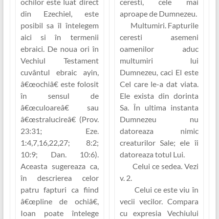
ochilor este luat direct
ceresti, cele mai
din Ezechiel, este
aproape de Dumnezeu.
posibil sa îl întelegem
Multumiri.
Fapturile
aici si în termenii
ceresti asemeni
ebraici. De noua ori în
oamenilor aduc
Vechiul Testament
multumiri lui
cuvântul ebraic
ayin
,
Dumnezeu, caci El este
â€œochiâ€
este folosit
Cel care le-a dat viata.
în sensul de
Ele exista din dorinta
â€œculoareâ€ sau
Sa. În ultima instanta
â€œstralucireâ€ (Prov.
Dumnezeu nu
23:31; Eze.
datoreaza nimic
1:4,7,16,22,27; 8:2;
creaturilor Sale; ele îi
10:9; Dan. 10:6).
datoreaza totul Lui.
Aceasta sugereaza ca,
Celui ce sedea.
Vezi
în descrierea celor
v. 2.
patru fapturi ca fiind
Celui ce este viu în
â€œpline de ochiâ€,
vecii vecilor.
Compara
Ioan poate întelege
cu expresia Vechiului