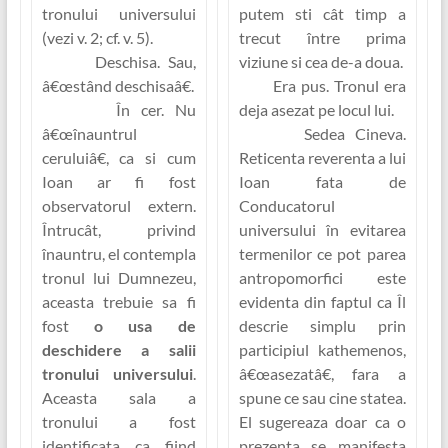
tronului universului
putem sti cât timp a
(vezi v. 2; cf. v. 5).
trecut între prima
Deschisa.
Sau,
viziune si cea de-a doua.
â€œstând deschisaâ€
.
Era pus.
Tronul era
În cer.
Nu
deja asezat pe locul lui.
â€œînauntrul
Sedea Cineva.
ceruluiâ€, ca si cum
Reticenta reverenta a lui
Ioan ar fi fost
Ioan fata de
observatorul extern.
Conducatorul
Întrucât, privind
universului în evitarea
înauntru, el contempla
termenilor ce pot parea
tronul lui Dumnezeu,
antropomorfici este
aceasta trebuie sa fi
evidenta din faptul ca Îl
fost
o usa de
descrie simplu prin
deschidere a salii
participiul
kathemenos
,
tronului universului
.
â€œasezatâ€, fara a
Aceasta sala a
spune ce sau cine statea.
tronului a fost
El sugereaza doar ca o
identificata ca fiind
prezenta se manifesta