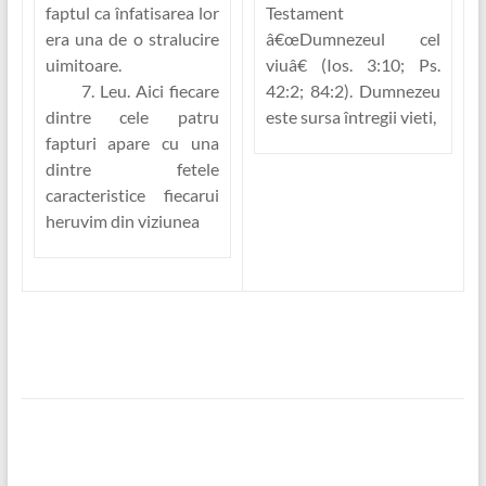
faptul ca înfatisarea lor
Testament
era una de o stralucire
â€œDumnezeul cel
uimitoare.
viuâ€ (Ios. 3:10; Ps.
7. Leu.
Aici fiecare
42:2; 84:2). Dumnezeu
dintre cele patru
este sursa întregii vieti,
fapturi apare cu una
dintre fetele
caracteristice fiecarui
heruvim din viziunea