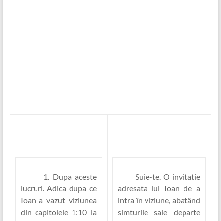
1. Dupa aceste
Suie-te.
O invitatie
lucruri.
Adica dupa ce
adresata lui Ioan de a
Ioan a vazut viziunea
intra în viziune, abatând
din capitolele 1:10 la
simturile sale departe