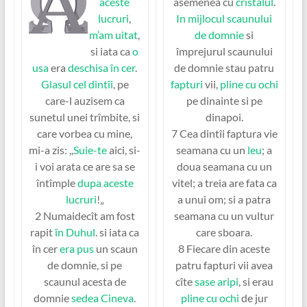
aceste
asemenea cu
cristalul
.
lucruri
,
In mijlocul scaunului
m’am uitat
,
de domnie
si
si iata ca
o
împrejurul scaunului
usa
era
deschisa
în cer
.
de domnie stau patru
Glasul cel dintîi
, pe
fapturi
vii,
pline cu ochi
care-l auzisem ca
pe dinainte si pe
sunetul unei trîmbite, si
dinapoi.
care vorbea cu mine,
7 Cea dintîi faptura vie
mi-a zis: ,,
Suie-te
aici, si-
seamana cu un
leu
; a
i voi arata ce are sa se
doua seamana cu un
întîmple
dupa aceste
vitel; a treia are fata ca
lucruri
!„
a unui om; si a patra
2 Numaidecît am fost
seamana cu un vultur
rapit
în Duhul
. si iata ca
care sboara.
în cer
era pus
un scaun
8 Fiecare din aceste
de domnie, si pe
patru fapturi vii avea
scaunul acesta de
cîte
sase aripi
, si erau
domnie
sedea Cineva
.
pline cu ochi
de jur