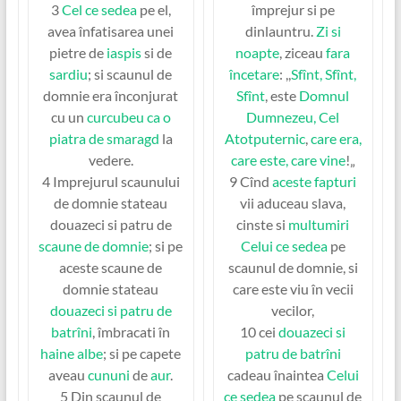
3
Cel ce sedea
pe el,
împrejur si pe
avea înfatisarea unei
dinlauntru.
Zi si
pietre de
iaspis
si de
noapte
, ziceau
fara
sardiu
; si scaunul de
încetare
: ,,
Sfînt, Sfînt,
domnie era înconjurat
Sfînt
, este
Domnul
cu un
curcubeu
ca o
Dumnezeu, Cel
piatra de smaragd
la
Atotputernic
,
care era,
vedere.
care este, care vine
!„
4 Imprejurul scaunului
9 Cînd
aceste fapturi
de domnie stateau
vii aduceau slava,
douazeci si patru de
cinste si
multumiri
scaune de domnie
; si pe
Celui ce sedea
pe
aceste scaune de
scaunul de domnie, si
domnie stateau
care este viu în vecii
douazeci si patru de
vecilor,
batrîni
, îmbracati în
10 cei
douazeci si
haine albe
; si pe capete
patru de batrîni
aveau
cununi
de
aur
.
cadeau înaintea
Celui
5 Din scaunul de
ce sedea
pe scaunul de