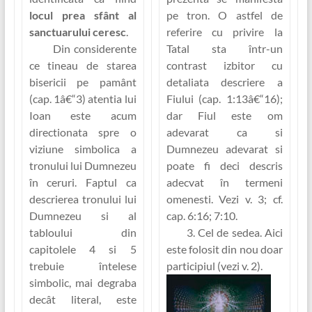
locul prea sfânt al
pe tron. O astfel de
sanctuarului ceresc
.
referire cu privire la
Din considerente
Tatal sta într-un
ce tineau de starea
contrast izbitor cu
bisericii pe pamânt
detaliata descriere a
(cap. 1â€“3) atentia lui
Fiului (cap. 1:13â€“16);
Ioan este acum
dar Fiul este om
directionata spre o
adevarat ca si
viziune simbolica a
Dumnezeu adevarat si
tronului lui Dumnezeu
poate fi deci descris
în ceruri. Faptul ca
adecvat în termeni
descrierea tronului lui
omenesti. Vezi v. 3; cf.
Dumnezeu si al
cap. 6:16; 7:10.
tabloului din
3. Cel de sedea.
Aici
capitolele 4 si 5
este folosit din nou doar
trebuie întelese
participiul (vezi v. 2).
simbolic, mai degraba
decât literal, este