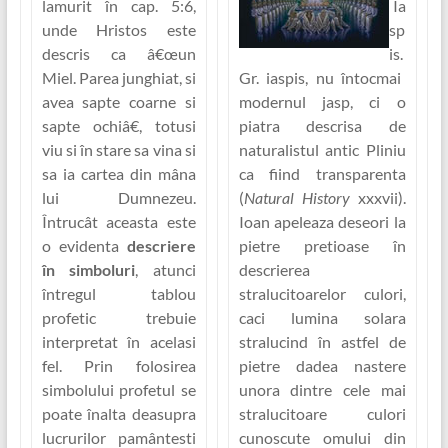
lamurit în cap. 5:6,
Ia
unde Hristos este
sp
descris ca
â€œun
is.
Miel. Parea junghiat, si
Gr.
iaspis
, nu întocmai
avea sapte coarne si
modernul jasp, ci o
sapte ochiâ€
, totusi
piatra descrisa de
viu si în stare sa vina si
naturalistul antic Pliniu
sa ia cartea din mâna
ca fiind transparenta
lui Dumnezeu.
(
Natural History
xxxvii).
Întrucât aceasta este
Ioan apeleaza deseori la
o evidenta
descriere
pietre pretioase în
în simboluri
, atunci
descrierea
întregul tablou
stralucitoarelor culori,
profetic trebuie
caci lumina solara
interpretat în acelasi
stralucind în astfel de
fel. Prin folosirea
pietre dadea nastere
simbolului profetul se
unora dintre cele mai
poate înalta deasupra
stralucitoare culori
lucrurilor pamântesti
cunoscute omului din