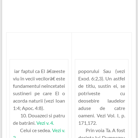
iar faptul ca El â€œeste
poporului Sau (vezi
viu în vecii vecilorâ€ este
Exod. 6:2,3). Un astfel
fundamentul neîncetatei
de titlu, sustin ei, se
sustineri pe care El o
potriveste cu
acorda naturii (vezi Ioan
deosebire laudelor
1:4; Apoc. 4:8).
aduse de catre
10. Douazeci si patru
oameni. Vezi Vol. I, p.
de batrâni.
Vezi v. 4.
171,172.
Celui ce sedea.
Vezi v.
Prin voia Ta.
A fost
2.
dorinta lui Dumnezeu