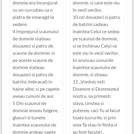
domnie era înconjurat
domnie, si care este viu
cu un curcubeu ca o
în vecii vecilor,
piatra de smaragd la
10 cei douazeci si patru
vedere.
de batrîni cadeau
4 Imprejurul scaunului
înaintea Celui ce sedea
de domnie stateau
pe scaunul de domnie,
douazeci si patru de
si se închinau Celui ce
scaune de domnie; si
este viu în vecii vecilor,
pe aceste scaune de
îsi aruncau cununile
domnie stateau
înaintea scaunului de
douazeci si patru de
domnie, si ziceau:
batrîni, îmbracati în
11 ,,Vrednic esti
haine albe; si pe capete
Doamne si Dumnezeul
aveau cununi de aur.
nostru, sa primesti
5 Din scaunul de
slava, cinstea si
domnie ieseau fulgere,
puterea, caci Tu ai facut
glasuri si tunete.
toate lucrurile, si prin
Inaintea scaunului de
voia Ta stau în fiinta si
domnie ardeau sapte
au fost facute!„