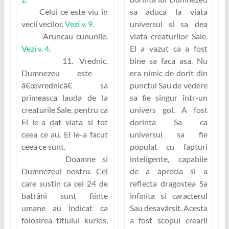
Celui ce este viu în
sa aduca la viata
vecii vecilor.
Vezi v. 9.
universul si sa dea
Aruncau cununile.
viata creaturilor Sale.
Vezi v. 4
.
El a vazut ca a fost
11. Vrednic.
bine sa faca asa. Nu
Dumnezeu este
era nimic de dorit din
â€œvrednicâ€ sa
punctul Sau de vedere
primeasca lauda de la
sa fie singur într-un
creaturile Sale, pentru ca
univers gol. A fost
El le-a dat viata si tot
dorinta Sa ca
ceea ce au. El le-a facut
universul sa fie
ceea ce sunt.
populat cu fapturi
Doamne si
inteligente, capabile
Dumnezeul nostru.
Cei
de a aprecia si a
care sustin ca cei 24 de
reflecta dragostea Sa
batrâni sunt fiinte
infinita si caracterul
umane au indicat ca
Sau desavârsit. Acesta
folosirea titlului
kurios
,
a fost scopul crearii