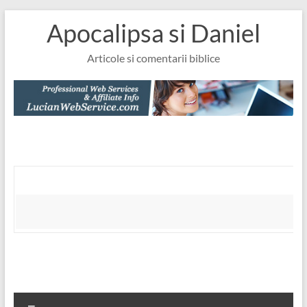
Skip
Apocalipsa si Daniel
to
content
Articole si comentarii biblice