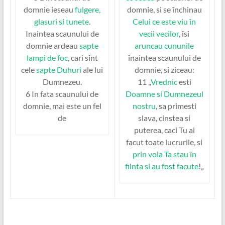
domnie ieseau
fulgere,
domnie, si se închinau
glasuri si tunete
.
Celui ce este viu în
Inaintea scaunului de
vecii vecilor
, îsi
domnie ardeau
sapte
aruncau cununile
lampi de foc
, cari sînt
înaintea scaunului de
cele
sapte Duhuri
ale lui
domnie, si ziceau:
Dumnezeu.
11 ,,
Vrednic
esti
6 In fata scaunului de
Doamne si Dumnezeul
domnie, mai este un fel
nostru
, sa primesti
de
slava, cinstea si
puterea, caci Tu ai
facut toate lucrurile, si
prin voia Ta
stau în
fiinta si au fost facute
!„