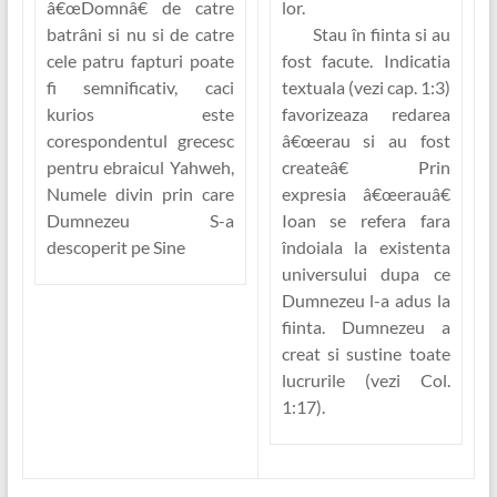
â€œDomnâ€ de catre
lor.
batrâni si nu si de catre
Stau în fiinta si au
cele patru fapturi poate
fost facute.
Indicatia
fi semnificativ, caci
textuala (vezi cap. 1:3)
kurios
este
favorizeaza redarea
corespondentul grecesc
â€œerau si au fost
pentru ebraicul
Yahweh
,
createâ€ Prin
Numele divin prin care
expresia â€œerauâ€
Dumnezeu S-a
Ioan se refera fara
descoperit pe Sine
îndoiala la existenta
universului dupa ce
Dumnezeu l-a adus la
fiinta. Dumnezeu a
creat si sustine toate
lucrurile (vezi Col.
1:17).