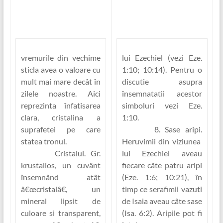
vremurile din vechime
lui Ezechiel (vezi Eze.
sticla avea o valoare cu
1:10; 10:14). Pentru o
mult mai mare decât în
discutie asupra
zilele noastre. Aici
însemnatatii acestor
reprezinta înfatisarea
simboluri vezi Eze.
clara, cristalina a
1:10.
suprafetei pe care
8. Sase aripi.
statea tronul.
Heruvimii din viziunea
Cristalul.
Gr.
lui Ezechiel aveau
krustallos
, un cuvânt
fiecare câte patru aripi
însemnând atât
(Eze. 1:6; 10:21), în
â€œcristalâ€, un
timp ce serafimii vazuti
mineral lipsit de
de Isaia aveau câte sase
culoare si transparent,
(Isa. 6:2). Aripile pot fi