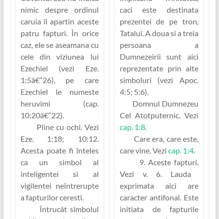
nimic despre ordinul
caci este destinata
caruia îi apartin aceste
prezentei de pe tron,
patru fapturi. În orice
Tatalui. A doua si a treia
caz, ele se aseamana cu
persoana a
cele din viziunea lui
Dumnezeirii sunt aici
Ezechiel (vezi Eze.
reprezentate prin alte
1:5â€“26), pe care
simboluri (vezi Apoc.
Ezechiel le numeste
4:5; 5:6).
heruvimi (cap.
Domnul Dumnezeu
10:20â€“22).
Cel Atotputernic.
Vezi
Pline cu ochi.
Vezi
cap. 1:8
.
Eze. 1:18; 10:12.
Care era, care este,
Acesta poate fi înteles
care vine.
Vezi
cap. 1:4.
ca un simbol al
9. Aceste fapturi.
inteligentei si al
Vezi v. 6. Lauda
vigilentei neîntrerupte
exprimata aici are
a fapturilor ceresti.
caracter antifonal. Este
Întrucât simbolul
initiata de fapturile