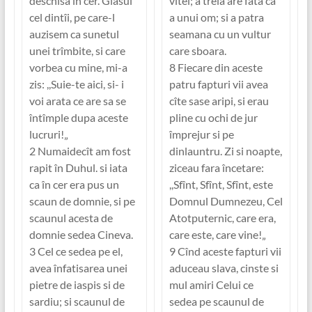
deschisa în cer. Glasul
vitel; a treia are fata ca
cel dintîi, pe care-l
a unui om; si a patra
auzisem ca sunetul
seamana cu un vultur
unei trîmbite, si care
care sboara.
vorbea cu mine, mi-a
8 Fiecare din aceste
zis: ,,Suie-te aici, si- i
patru fapturi vii avea
voi arata ce are sa se
cîte sase aripi, si erau
întîmple dupa aceste
pline cu ochi de jur
lucruri!„
împrejur si pe
2 Numaidecît am fost
dinlauntru. Zi si noapte,
rapit în Duhul. si iata
ziceau fara încetare:
ca în cer era pus un
,,Sfînt, Sfînt, Sfînt, este
scaun de domnie, si pe
Domnul Dumnezeu, Cel
scaunul acesta de
Atotputernic, care era,
domnie sedea Cineva.
care este, care vine!„
3 Cel ce sedea pe el,
9 Cînd aceste fapturi vii
avea înfatisarea unei
aduceau slava, cinste si
pietre de iaspis si de
mul amiri Celui ce
sardiu; si scaunul de
sedea pe scaunul de