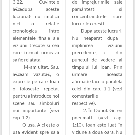
3:22. Cuvintele
de împrejurimile sale
â€œdupa aceste
pamântesti si
lucruriâ€ nu implica
concentrându-le spre
nici o relatie
lucrurile ceresti.
cronologica între
Dupa aceste lucruri.
elementele finale ale
Nu neaparat dupa
viziunii trecute si cea
împlinirea viziunii
care tocmai urmeaza
precedente, ci din
sa fie relatata.
punctul de vedere al
M-am uitat.
Sau,
timpului lui Ioan. Prin
â€œam vazutâ€
, o
urmare aceasta
expresie pe care Ioan
afirmatie face o paralela
o foloseste repetat
celei din cap. 1:1 (vezi
pentru a introduce noi
comentariile
scene sau simboluri
respective).
noi importante (vezi
2. În Duhul.
Gr.
en
cap. 1:2).
pneumati
(vezi cap.
O usa.
Aici este o
1:10). Ioan este luat în
usa evident spre sala
viziune a doua oara. Nu