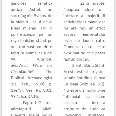
gândirea semitica
Zi si noapte.
antica. Astfel, un
Noaptea aduce o
sarcofag din Byblos, de
încetare a majoritatii
la sfârsitul celui de-al
activitatilor umane, dar
II-lea mileniu î.Hr., îl
nu are nici un efect
portretizeaza pe un
asupra neîncetatului
rege fenician stând pe
izvor de lauda catre
un tron sustinut de o
Dumnezeu ce este
faptura animalica (vezi
exprimat de cele patru
W. F. Albright,
fapturi din cer.
â€œWhat Were the
Sfânt, Sfânt, Sfânt.
Cherubim?â€
The
Acesta este si strigatul
Biblical Archaeologist
serafimilor din viziunea
1:1 [Feb., 1938], p.
lui Isaia (vezi Isa. 6:3).
1â€“3). Vezi Ps. 80:1;
Nu este un motiv bine
99:1; Isa. 37:16.
întemeiat sa luam
Fapturi.
Gr.
zoa
,
aceasta întreita
â€œfapturi viiâ€
.
atribuire de lauda ca
Cuvântul
zoa
nu indica
implicând Trinitatea,