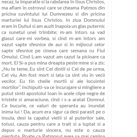
necaz, la împaratie si la rabdarea în Iisus Christos,
ma aflam în ostrovul care se cheama Patmos din
pricina cuvîntului lui Dumnezeu si din pricina
marturiei lui Iisus Christos. In ziua Domnului
eram în Duhul si am auzit înapoia un glas puternic
ca sunetul unei trîmbite; m-am întors sa vad
glasul care-mi vorbea, si cînd m-am întors am
vazut sapte sfesnice de aur si în mijlocul celor
sapte sfesnice pe cineva care semana cu Fiul
Omului. Cînd L-am vazut am cazut la picioare ca
mort. El Si-a pus mîna dreapta peste mine si a zis:
„Nu te teme, Eu sînt Cel dintîi si Cel de pe urma,
Cel viu. Am fost mort si iata ca sînt viu în vecii
vecilor. Eu tin cheile mortii si ale locuintei
mortilor”
. Inchipuiti-va ce încurajare si mîngîiere a
putut simti apostolul Ioan în acele clipe negre de
tristete si amaraciune, cînd i s-a aratat Domnul.
Ce bucurie, ce valuri de speranta au inundat
inima lui ! Da,
acum era sigur ca desi parasit pe o
insula, desi la capatul vietii si al puterilor sale,
totusi, cauza pentru care a trait si a luptat si a
depus o marturie sincera, nu este o cauza
pierduta
. Poate ca Patmosul avea sa mai ramîna