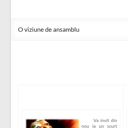
O viziune de ansamblu
Va invit din
nou la un scurt