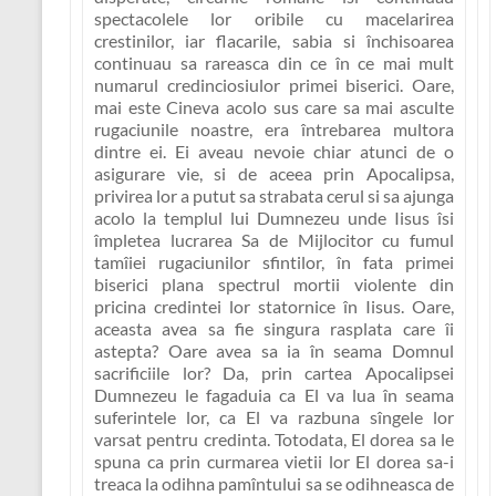
spectacolele lor oribile cu macelarirea
crestinilor, iar flacarile, sabia si închisoarea
continuau sa rareasca din ce în ce mai mult
numarul credinciosiulor primei biserici
. Oare,
mai este Cineva acolo sus care sa mai asculte
rugaciunile noastre, era întrebarea multora
dintre ei. Ei aveau nevoie chiar atunci de o
asigurare vie, si de aceea prin Apocalipsa,
privirea lor a putut sa strabata cerul si sa ajunga
acolo la templul lui Dumnezeu unde Iisus îsi
împletea lucrarea Sa de Mijlocitor cu fumul
tamîiei rugaciunilor sfintilor, în fata primei
biserici plana spectrul mortii violente din
pricina credintei lor statornice în Iisus. Oare,
aceasta avea sa fie singura rasplata care îi
astepta? Oare avea sa ia în seama Domnul
sacrificiile lor? Da, prin cartea Apocalipsei
Dumnezeu le fagaduia ca El va lua în seama
suferintele lor, ca El va razbuna sîngele lor
varsat pentru credinta. Totodata, El dorea sa le
spuna ca prin curmarea vietii lor El dorea sa-i
treaca la odihna pamîntului sa se odihneasca de