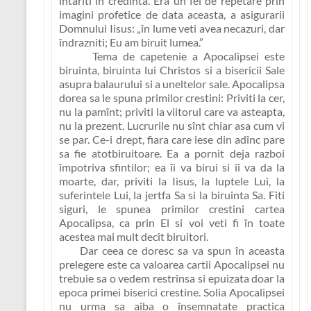
întariti în credinta.
Era un fel de repetare prin
imagini profetice de data aceasta, a asigurarii
Domnului Iisus:
„în lume veti avea necazuri, dar
îndrazniti; Eu am biruit lumea.”
Tema de capetenie a Apocalipsei este
biruinta, biruinta lui Christos si a bisericii Sale
asupra balaurului si a uneltelor sale. Apocalipsa
dorea sa le spuna primilor crestini: Priviti la cer,
nu la pamînt; priviti la viitorul care va asteapta,
nu la prezent. Lucrurile nu sînt chiar asa cum vi
se par. Ce-i drept, fiara care iese din adînc pare
sa fie atotbiruitoare. Ea a pornit deja razboi
împotriva sfintilor; ea îi va birui si îi va da la
moarte, dar, priviti la Iisus, la luptele Lui, la
suferintele Lui, la jertfa Sa si la biruinta Sa. Fiti
siguri, le spunea primilor crestini cartea
Apocalipsa, ca prin El si voi veti fi în toate
acestea mai mult decît biruitori.
Dar ceea ce doresc sa va spun în aceasta
prelegere este ca valoarea cartii Apocalipsei nu
trebuie sa o vedem restrînsa si epuizata doar la
epoca primei biserici crestine.
Solia Apocalipsei
nu urma sa aiba o însemnatate practica