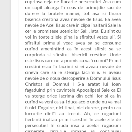
cuprinsa deja de flacarile persecutiei. Asa cum
un copil alearga în ceas de primejdie sau de
durere la bratele mamei, tot asa si tînara
biserica crestina avea nevoie de Iisus. Ea avea
nevoie de Acel Iisus care în clipa înaltarii Sale la
cer le promisese ucenicilor Sai:
„Iata, Eu sînt cu
voi în toate zilele pîna la sfîrsitul veacului”
. Si
sfîrsitul primului veac avea sa se consume
curînd amenintînd ca în acest sfîrsit sa se
curprinda si sfîrsitul bisericii crestine. Unde
este Iisus care ne-a promis ca va fi cu noi? Primii
crestini erau în lacrimi si ei aveau nevoie de
cineva care sa le stearga lacrimile. Ei aveau
nevoie de o noua descoperire a Domnului Iisus
Christos si Domnul I S-a aratat lui Ioan
fagaduind prin cuvintele Apocalipsei Sale ca El
va sterge orice lacrima din ochii lor si ca în
curînd va veni ca sa-i duca acolo unde nu va mai
fi nici tînguire, nici tipat, nici durere, pentru ca
lucrurile dintîi au trecut. Ah, ce rugaciuni
fierbinti înaltau primii crestini în acele zile de
persecutie!
In ciuda însa a acelor rugaciuni
disperate, circurile romane îsi continuau