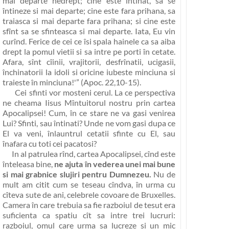
mai departe nedrept; cine este întinat, sa se
întineze si mai departe; cine este fara prihana, sa
traiasca si mai departe fara prihana; si cine este
sfînt sa se sfinteasca si mai departe. Iata, Eu vin
curînd. Ferice de cei ce îsi spala hainele ca sa aiba
drept la pomul vietii si sa intre pe porti în cetate.
Afara, sînt cîinii, vrajitorii, desfrînatii, ucigasii,
închinatorii la idoli si oricine iubeste minciuna si
traieste în minciuna!'”
(Apoc. 22,10-15).
Cei sfinti vor mosteni cerul. La ce perspectiva
ne cheama Iisus Mîntuitorul nostru prin cartea
Apocalipsei! Cum, în ce stare ne va gasi venirea
Lui? Sfinti, sau întinati? Unde ne vom gasi dupa ce
El va veni, înlauntrul cetatii sfinte cu El, sau
înafara cu toti cei pacatosi?
In al patrulea rînd, cartea Apocalipsei, cînd este
înteleasa bine,
ne ajuta în vederea unei mai bune
si mai grabnice slujiri pentru Dumnezeu.
Nu de
mult am citit cum se teseau cîndva, în urma cu
cîteva sute de ani, celebrele covoare de Bruxelles.
Camera în care trebuia sa fie razboiul de tesut era
suficienta ca spatiu cît sa intre trei lucruri:
razboiul, omul care urma sa lucreze si un mic