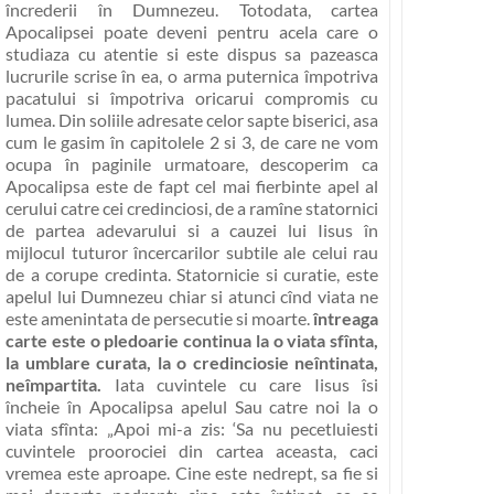
încrederii în Dumnezeu
. Totodata, cartea
Apocalipsei poate deveni pentru acela care o
studiaza cu atentie si este dispus sa pazeasca
lucrurile scrise în ea,
o arma puternica împotriva
pacatului si împotriva oricarui compromis cu
lumea
. Din soliile adresate celor sapte biserici, asa
cum le gasim în capitolele 2 si 3, de care ne vom
ocupa în paginile urmatoare, descoperim ca
Apocalipsa este de fapt cel mai fierbinte apel al
cerului catre cei credinciosi, de a ramîne statornici
de partea adevarului si a cauzei lui Iisus în
mijlocul tuturor încercarilor subtile ale celui rau
de a corupe credinta. Statornicie si curatie, este
apelul lui Dumnezeu chiar si atunci cînd viata ne
este amenintata de persecutie si moarte.
întreaga
carte este o pledoarie continua la o viata sfînta,
la umblare curata, la o credinciosie neîntinata,
neîmpartita.
Iata cuvintele cu care Iisus îsi
încheie în Apocalipsa apelul Sau catre noi la o
viata sfînta:
„Apoi mi-a zis: ‘Sa nu pecetluiesti
cuvintele proorociei din cartea aceasta, caci
vremea este aproape. Cine este nedrept, sa fie si