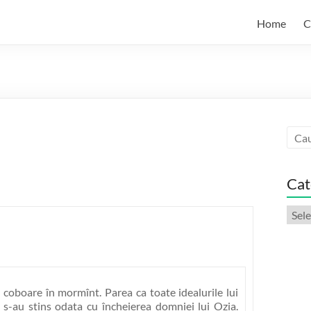
Home
C
Cat
Categ
artic
coboare în mormînt. Parea ca toate idealurile lui
s-au stins odata cu încheierea domniei lui Ozia.