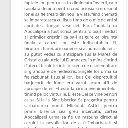
faptele lor, pentru ca în dimineata învierii, ca o
rasplata demna pentru credinciosia si eroismul
lor ei sa fie treziti din nou la viata, fiind chemati
sa împarateasca cu Iisus timp de o mie de ani si
apoi de-a lungul vesniciei.
Fara îndoiala ca
Apocalipsa a fost scrisa pentru folosul imediat
al primilor crestini ca sa-i asigure ca biruinta
finala a cauzei lor este indiscutabila.
Ei,
biruitorii fiarei, ai icoanei ei si ai numarului ei s-
au putut vedea cu anticipare sus la Marea de
Cristal cu alautele lui Dumnezeu în mîna cîntînd
cîntecul biruintei într-o scena de o solemnitate
si grandoare de nedescris. Sîngele lor urma sa
fie razbunat. Iisus al lor, Iisus Cel dispretuit si
batjocorit de lume era vazut acum atît de
aproape de ei! El este la cîrma evenimentelor
tinînd pe loc vînturile, El este Cel ce vine pe nori
ca sa-Si ia la Sine biserica Sa pregatita pentru
sarbatoarea nuntii Mielului. Astfel,
pentru
prima biserica cea greu încercata, cartea
Apocalipsei urma sa fie un raspuns direct al
cerului la nevoile lor de a fi îmbarbatati si