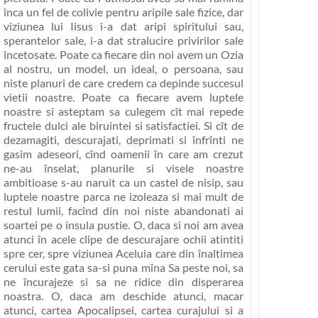
înca un fel de colivie pentru aripile sale fizice, dar
viziunea lui Iisus i-a dat aripi spiritului sau,
sperantelor sale, i-a dat stralucire privirilor sale
încetosate. Poate ca fiecare din noi avem un Ozia
al nostru, un model, un ideal, o persoana, sau
niste planuri de care credem ca depinde succesul
vietii noastre. Poate ca fiecare avem luptele
noastre si asteptam sa culegem cît mai repede
fructele dulci ale biruintei si satisfactiei. Si cît de
dezamagiti, descurajati, deprimati si înfrînti ne
gasim adeseori, cînd oamenii în care am crezut
ne-au înselat, planurile si visele noastre
ambitioase s-au naruit ca un castel de nisip, sau
luptele noastre parca ne izoleaza si mai mult de
restul lumii, facînd din noi niste abandonati ai
soartei pe o insula pustie. O, daca si noi am avea
atunci în acele clipe de descurajare ochii atintiti
spre cer, spre viziunea Aceluia care din înaltimea
cerului este gata sa-si puna mîna Sa peste noi, sa
ne încurajeze si sa ne ridice din disperarea
noastra. O, daca am deschide atunci, macar
atunci,
cartea Apocalipsei, cartea curajului si a