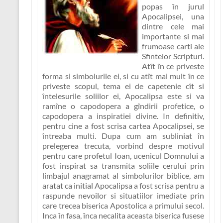
popas în jurul
Apocalipsei, una
dintre cele mai
importante si mai
frumoase carti ale
Sfintelor Scripturi.
Atît în ce priveste
forma si simbolurile ei, si cu atît mai mult în ce
priveste scopul, tema ei de capetenie cît si
întelesurile soliilor ei, Apocalipsa este si va
ramîne
o capodopera a gîndirii profetice
, o
capodopera a inspiratiei divine. In definitiv,
pentru cine a fost scrisa cartea Apocalipsei, se
întreaba multi. Dupa cum am subliniat în
prelegerea trecuta, vorbind despre motivul
pentru care profetul Ioan, ucenicul Domnului a
fost inspirat sa transmita soliile cerului prin
limbajul anagramat al simbolurilor biblice, am
aratat ca initial
Apocalipsa a fost scrisa pentru a
raspunde nevoilor si situatiilor imediate prin
care trecea biserica Apostolica a primului secol
.
Inca în fasa, înca necalita aceasta biserica fusese