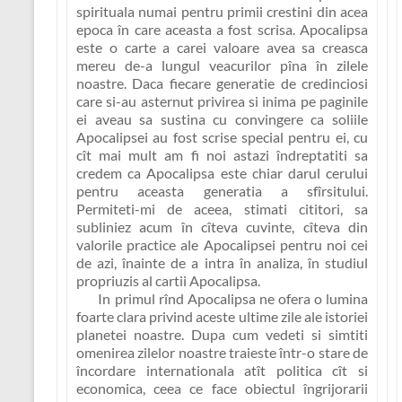
spirituala numai pentru primii crestini din acea
epoca în care aceasta a fost scrisa. Apocalipsa
este o carte a carei valoare avea sa creasca
mereu de-a lungul veacurilor pîna în zilele
noastre.
Daca fiecare generatie de credinciosi
care si-au asternut privirea si inima pe paginile
ei aveau sa sustina cu convingere ca soliile
Apocalipsei au fost scrise special pentru ei, cu
cît mai mult am fi noi astazi îndreptatiti sa
credem ca Apocalipsa este chiar darul cerului
pentru aceasta generatia a sfîrsitului.
Permiteti-mi de aceea, stimati cititori, sa
subliniez acum în cîteva cuvinte,
cîteva din
valorile practice ale Apocalipsei pentru noi cei
de azi
, înainte de a intra în analiza, în studiul
propriuzis al cartii Apocalipsa.
In primul rînd Apocalipsa ne ofera o lumina
foarte clara privind aceste ultime zile ale istoriei
planetei noastre. Dupa cum vedeti si simtiti
omenirea zilelor noastre traieste într-o stare de
încordare internationala atît politica cît si
economica, ceea ce face obiectul îngrijorarii