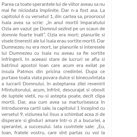
Parea ca toate sperantele lui de viitor aveau sa nu
mai fie niciodata împlinite. Dar n-a fost asa. La
capitolul 6 cu versetul 1, din cartea sa, proorocul
Isaia avea sa scrie:
„în anul mortii împaratului
Ozia am vazut pe Domnul sezînd pe un scaun de
domnie foarte înalt”
. Ozia era mort; planurile si
visele tineresti ale lui Isaia erau sortite mortii. Dar
Dumnezeu nu era mort, iar planurile si interesele
lui Dumnezeu cu Isaia nu aveau sa fie sortite
înfrîngerii. In aceeasi stare de lucruri se afla si
batrînul apostol Ioan care acum era exilat pe
insula Patmos din pricina credintei. Dupa ce
purtase toata viata povara dulce si binecuvîntata
a lucrarii Domnului, în asteptarea zilei revenirii
Mîntuitorului, acum, înfrînt, descurajat si obosit
de luptele vietii, nu-si astepta poate, decît clipa
mortii. Dar, asa cum avea sa marturiseasca în
introducerea cartii sale, la capitolul 1 începînd cu
versetul 9, viziunea lui Iisus a schimbat acea zi de
disperare si gînduri amare într-o zi a bucuriei, a
sperantei, a succesului. Iata cuvintele sale:
„Eu,
Ioan, fratele vostru, care sînt partas cu voi la