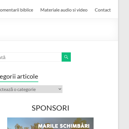
omentarii biblice
Materiale audio si video
Contact
egorii articole
orii
ole
SPONSORI