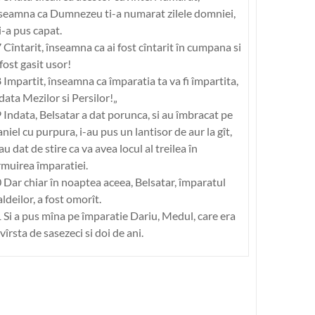
seamna ca Dumnezeu ti-a numarat zilele domniei,
 i-a pus capat.
 Cîntarit, înseamna ca ai fost cîntarit în cumpana si
 fost gasit usor!
 Impartit, înseamna ca împaratia ta va fi împartita,
 data Mezilor si Persilor!„
 Indata, Belsatar a dat porunca, si au îmbracat pe
niel cu purpura, i-au pus un lantisor de aur la gît,
 au dat de stire ca va avea locul al treilea în
rmuirea împaratiei.
 Dar chiar în noaptea aceea, Belsatar, împaratul
ldeilor, a fost omorît.
 Si a pus mîna pe împaratie Dariu, Medul, care era
 vîrsta de sasezeci si doi de ani.