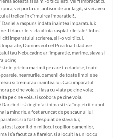
rierea aceasta si sa mi-o tîlcuiesti, vei fi îmbracat cu
rpura, vei purta un lantisor de aur la gît, si vei avea
cul al treilea în cîrmuirea împaratiei!„
 Daniel a raspuns îndata înaintea împaratului:
Tine-ti darurile, si da altuia rasplatirile tale! Totus
i citi împaratului scrierea, si i-o voi tîlcui.
 Imparate, Dumnezeul cel Prea Inalt daduse
talui tau Nebucadne ar: împaratie, marime, slava si
ralucire;
 si din pricina marimii pe care i-o daduse, toate
poarele, neamurile, oamenii de toate limbile se
meau si tremurau înaintea lui. Caci împaratul
ora pe cine voia, si lasa cu viata pe cine voia;
alta pe cine voia, si scobora pe cine voia.
 Dar cînd i s’a îngîmfat inima si i s’a împietrit duhul
na la mîndrie, a fost aruncat de pe scaunul lui
paratesc si a fost despuiat de slava lui;
 a fost izgonit din mijlocul copiilor oamenilor,
ima i s’a facut ca a fiarelor, si a locuit la un loc cu