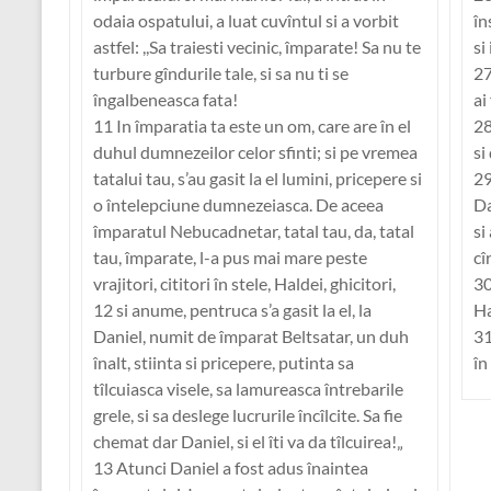
odaia ospatului, a luat cuvîntul si a vorbit
în
astfel: ,,Sa traiesti vecinic, împarate! Sa nu te
si
turbure gîndurile tale, si sa nu ti se
27
îngalbeneasca fata!
ai
11 In împaratia ta este un om, care are în el
28
duhul dumnezeilor celor sfinti; si pe vremea
si
tatalui tau, s’au gasit la el lumini, pricepere si
29
o întelepciune dumnezeiasca. De aceea
Da
împaratul Nebucadnetar, tatal tau, da, tatal
si
tau, împarate, l-a pus mai mare peste
cî
vrajitori, cititori în stele, Haldei, ghicitori,
30
12 si anume, pentruca s’a gasit la el, la
Ha
Daniel, numit de împarat Beltsatar, un duh
31
înalt, stiinta si pricepere, putinta sa
în
tîlcuiasca visele, sa lamureasca întrebarile
grele, si sa deslege lucrurile încîlcite. Sa fie
chemat dar Daniel, si el îti va da tîlcuirea!„
13 Atunci Daniel a fost adus înaintea