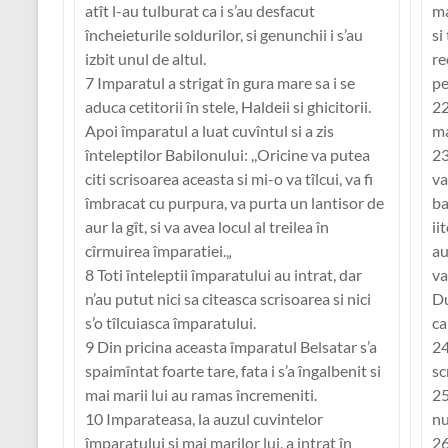
atît l-au tulburat ca i s’au desfacut
ma
încheieturile soldurilor, si genunchii i s’au
si
izbit unul de altul.
re
7 Imparatul a strigat în gura mare sa i se
pe
aduca cetitorii în stele, Haldeii si ghicitorii.
22
Apoi împaratul a luat cuvîntul si a zis
ma
înteleptilor Babilonului: ,,Oricine va putea
23
citi scrisoarea aceasta si mi-o va tîlcui, va fi
va
îmbracat cu purpura, va purta un lantisor de
ba
aur la gît, si va avea locul al treilea în
ii
cîrmuirea împaratiei.„
au
8 Toti înteleptii împaratului au intrat, dar
va
n’au putut nici sa citeasca scrisoarea si nici
Du
s’o tîlcuiasca împaratului.
ca
9 Din pricina aceasta împaratul Belsatar s’a
24
spaimîntat foarte tare, fata i s’a îngalbenit si
sc
mai marii lui au ramas încremeniti.
25
10 Imparateasa, la auzul cuvintelor
nu
împaratului si mai marilor lui, a intrat în
26