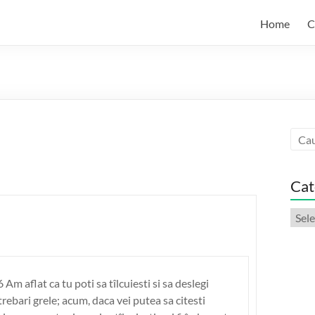
Home
C
Cat
Categ
artic
 Am aflat ca tu poti sa tîlcuiesti si sa deslegi
trebari grele; acum, daca vei putea sa citesti