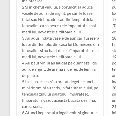
înaintea lor.
sc
2 Si în cheful vinului, a poruncit sa aduca
pu
vasele de aur si de argint, pe cari le luase
lo
tatal sau Nebucadnetar din Templul dela
17
Ierusalim, ca sa bea cu ele împaratul si mai
,,
marii lui, nevestele si tiitoarele lui.
vo
3 Au adus îndata vasele de aur, cari fusesera
18
luate din Templu, din casa lui Dumnezeu din
ta
Ierusalim, si au baut din ele împaratul si mai
st
marii lui, nevestele si tiitoarele lui.
19
4 Au baut vin, si au laudat pe dumnezeii de
po
aur, de argint, de arama si de fer, de lemn si
te
de piatra.
om
5 In clipa aceea, s’au aratat degetele unei
în
mîni de om, si au scris, în fata sfesnicului, pe
20
tencuiala zidului palatului împaratesc.
pî
Imparatul a vazut aceasta bucata de mîna,
îm
care a scris.
21
6 Atunci împaratul a îngalbenit, si gîndurile
in