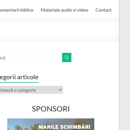
omentarii biblice
Materiale audio si video
Contact
egorii articole
orii
ole
SPONSORI