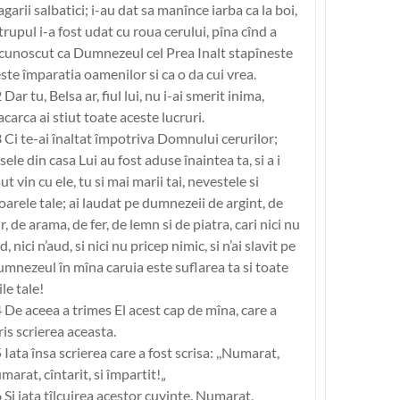
garii salbatici; i-au dat sa manînce iarba ca la boi,
 trupul i-a fost udat cu roua cerului, pîna cînd a
cunoscut ca Dumnezeul cel Prea Inalt stapîneste
ste împaratia oamenilor si ca o da cui vrea.
 Dar tu, Belsa ar, fiul lui, nu i-ai smerit inima,
carca ai stiut toate aceste lucruri.
 Ci te-ai înaltat împotriva Domnului cerurilor;
sele din casa Lui au fost aduse înaintea ta, si a i
ut vin cu ele, tu si mai marii tai, nevestele si
toarele tale; ai laudat pe dumnezeii de argint, de
r, de arama, de fer, de lemn si de piatra, cari nici nu
d, nici n’aud, si nici nu pricep nimic, si n’ai slavit pe
mnezeul în mîna caruia este suflarea ta si toate
ile tale!
 De aceea a trimes El acest cap de mîna, care a
ris scrierea aceasta.
 Iata însa scrierea care a fost scrisa: ,,Numarat,
marat, cîntarit, si împartit!„
 Si iata tîlcuirea acestor cuvinte. Numarat,