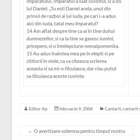
împaratului. Imparatul a luat cuvîntul, si a zis
lui Daniel: ,,Tu esti Daniel acela, unul din
prinsii de razboi ai lui Iuda, pe cari i-a adus
aici din Iuda, tatal meu împaratul?
14 Am aflat despre tine ca ai în tine duhul
dumnezeilor, si ca la tine se gasesc lumini,
pricepere, si o întelepciune nemaipomenita.
15 Au adus înaintea mea pe în elepti si pe
cititorii în stele, ca sa citeasca scrierea
aceasta si sa mi-o tîlcuiasca; dar n’au putut
sa tîlcuiasca aceste cuvinte.
Editor Ap
februarie 9, 2006
Cantarit, cantarit 
←
O avertizare solemna pentru timpul nostru