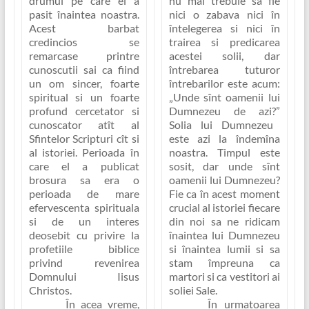
nu mai trebuie sa fie
drumul pe care el a
nici o zabava nici în
pasit înaintea noastra.
întelegerea si nici în
Acest barbat
trairea si predicarea
credincios se
acestei solii, dar
remarcase printre
întrebarea tuturor
cunoscutii sai ca fiind
întrebarilor este acum:
un om sincer, foarte
„Unde sînt oamenii lui
spiritual si un foarte
Dumnezeu de azi?”
profund cercetator si
Solia lui Dumnezeu
cunoscator atît al
este azi la îndemîna
Sfintelor Scripturi cît si
noastra. Timpul este
al istoriei. Perioada în
sosit, dar unde sînt
care el a publicat
oamenii lui Dumnezeu?
brosura sa era o
Fie ca în acest moment
perioada de mare
crucial al istoriei fiecare
efervescenta spirituala
din noi sa ne ridicam
si de un interes
înaintea lui Dumnezeu
deosebit cu privire la
si înaintea lumii si sa
profetiile biblice
stam împreuna ca
privind revenirea
martori si ca vestitori ai
Domnului Iisus
soliei Sale.
Christos.
În urmatoarea
În acea vreme,