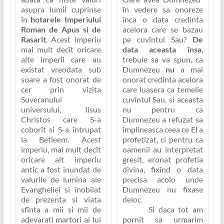
asupra lumii cuprinse
în vedere sa onoreze
în
hotarele Imperiului
înca o data credinta
Roman de Apus si de
acelora care se bazau
Rasarit
. Acest imperiu
pe cuvîntul Sau?
De
mai mult decît oricare
data aceasta însa
,
alte imperii care au
trebuie sa va spun, ca
existat vreodata sub
Dumnezeu
nu
a mai
soare a fost onorat de
onorat credinta acelora
cer prin vizita
care luasera ca temelie
Suveranului
cuvîntul Sau, si aceasta
universului, Iisus
nu pentru ca
Christos care S-a
Dumnezeu a refuzat sa
coborît si S-a întrupat
împlineasca ceea ce El a
la Betleem. Acest
profetizat, ci pentru ca
imperiu, mai mult decît
oamenii au interpretat
oricare alt imperiu
gresit, eronat profetia
antic a fost inundat de
divina, fixînd o data
valurile de lumina ale
precisa acolo unde
Evangheliei si înobilat
Dumnezeu nu fixase
de prezenta si viata
deloc
.
sfînta a mii si mii de
Si daca tot am
adevarati martori ai lui
pornit sa urmarim