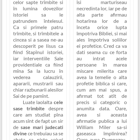
celor sapte trîmbite si
îsi marturiseau
în lumina dovezilor
necredinta lor, iar pe de
istoriei sa le
alta parte afirmau
patrundem întelesul.
hotarîrea lor de a
Ca si primele patru
înceta orice lupta
trîmbite, si trîmbitele a
împotriva Bibliei, si mai
cincea si a sasea ne-au
ales împotriva soliilor
descoperit pe Iisus ca
ei profetice. Cred ca va
fiind Stapînul istoriei,
dati seama cu ce forta
iar interventiile Sale
au intrat acele
providentiale ca fiind
persoane în marea
mîna Sa la lucru în
miscare milerita care
vederea calauzirii,
avea la temelie o alta
apararii, mustrarii sau
profetie biblica si care,
chiar razbunarii alesilor
cum am mai spus, a
Sai de pe pamînt.
afirmat tot atît de
Luate laolalta
cele
precis si categoric o
sase trîmbite
despre
anumita data.
Oare,
care am studiat pîna
avea si aceasta
acum sînt de fapt un sir
afirmatie publica a lui
de
sase mari judecati
William Miler sa-si
divine
ce trebuiau sa se
gaseasca împlinirea?
abata ca niste vaiuri
Oare avea Dumnezeu