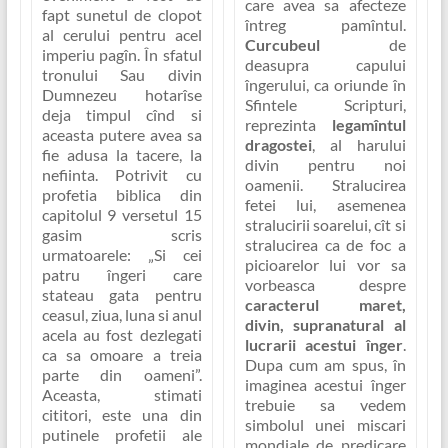
care avea sa afecteze
fapt sunetul de clopot
întreg pamîntul.
al cerului pentru acel
Curcubeul
de
imperiu pagîn. În sfatul
deasupra capului
tronului Sau divin
îngerului, ca oriunde în
Dumnezeu hotarîse
Sfintele Scripturi,
deja timpul cînd si
reprezinta
legamîntul
aceasta putere avea sa
dragostei
, al harului
fie adusa la tacere, la
divin pentru noi
nefiinta. Potrivit cu
oamenii. Stralucirea
profetia biblica din
fetei lui, asemenea
capitolul 9 versetul 15
stralucirii soarelui, cît si
gasim scris
stralucirea ca de foc a
urmatoarele:
„Si cei
picioarelor lui vor sa
patru îngeri care
vorbeasca despre
stateau gata pentru
caracterul maret,
ceasul, ziua, luna si anul
divin, supranatural al
acela au fost dezlegati
lucrarii acestui înger
.
ca sa omoare a treia
Dupa cum am spus, în
parte din oameni”
.
imaginea acestui înger
Aceasta, stimati
trebuie sa vedem
cititori, este una din
simbolul unei miscari
putinele profetii ale
mondiale de predicare