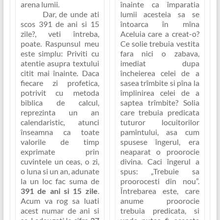
înainte ca împaratia
arena lumii.
lumii acesteia sa se
Dar, de unde ati
întoarca în mîna
scos 391 de ani si 15
Aceluia care a creat-o?
zile?
, veti întreba,
Ce solie trebuia vestita
poate. Raspunsul meu
fara nici o zabava,
este simplu: Priviti cu
imediat dupa
atentie asupra textului
încheierea celei de a
citit mai înainte. Daca
sasea trîmbite si pîna la
fiecare zi profetica,
împlinirea celei de a
potrivit cu metoda
saptea trîmbite?
Solia
biblica de calcul,
care trebuia predicata
reprezinta un an
tuturor locuitorilor
calendaristic, atunci
pamîntului, asa cum
înseamna ca toate
spusese îngerul, era
valorile de timp
neaparat
o proorocie
exprimate prin
divina
. Caci îngerul a
cuvintele
un ceas, o zi,
spus:
„Trebuie sa
o luna si un an
, adunate
proorocesti din nou”
.
la un loc fac suma de
Întrebarea este, care
391 de ani si 15 zile
.
anume proorocie
Acum va rog sa luati
trebuia predicata, si
acest numar de ani si