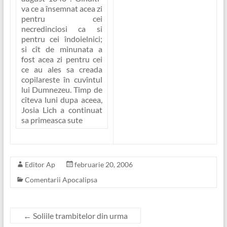
va ce a însemnat acea zi
pentru cei
necredinciosi ca si
pentru cei îndoielnici;
si cît de minunata a
fost acea zi pentru cei
ce au ales sa creada
copilareste în cuvîntul
lui Dumnezeu. Timp de
cîteva luni dupa aceea,
Josia Lich a continuat
sa primeasca sute
Editor Ap
februarie 20, 2006
Comentarii Apocalipsa
←
Soliile trambitelor din urma