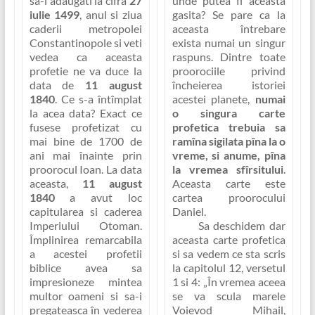
unde putea fi aceasta
sa-l adaugati la cifra
27
gasita? Se pare ca la
iulie 1499
, anul si ziua
aceasta întrebare
caderii metropolei
exista numai un singur
Constantinopole si veti
raspuns. Dintre toate
vedea ca aceasta
proorociile privind
profetie ne va duce la
încheierea istoriei
data de
11 august
acestei planete,
numai
1840
.
Ce s-a întîmplat
o singura carte
la acea data?
Exact ce
profetica trebuia sa
fusese profetizat cu
ramîna sigilata pîna la o
mai bine de 1700 de
vreme, si anume, pîna
ani mai înainte prin
la vremea sfîrsitului
.
proorocul Ioan. La data
Aceasta carte este
aceasta,
11 august
cartea proorocului
1840
a avut loc
Daniel
.
capitularea si caderea
Sa deschidem dar
Imperiului Otoman
.
aceasta carte profetica
Împlinirea remarcabila
si sa vedem ce sta scris
a acestei profetii
la capitolul 12, versetul
biblice avea sa
1 si 4:
„În vremea aceea
impresioneze mintea
se va scula marele
multor oameni si sa-i
Voievod Mihail,
pregateasca în vederea