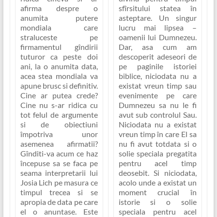
sfîrsitului statea în
afirma despre o
asteptare. Un singur
anumita putere
lucru mai lipsea –
mondiala care
oamenii lui Dumnezeu.
straluceste pe
Dar, asa cum am
firmamentul gîndirii
descoperit adeseori de
tuturor ca peste doi
pe paginile istoriei
ani, la o anumita data,
biblice, niciodata nu a
acea stea mondiala va
existat vreun timp sau
apune brusc si definitiv.
evenimente pe care
Cine ar putea crede?
Dumnezeu sa nu le fi
Cine nu s-ar ridica cu
avut sub controlul Sau.
tot felul de argumente
Niciodata nu a existat
si de obiectiuni
vreun timp în care El sa
împotriva unor
nu fi avut totdata si o
asemenea afirmatii?
solie speciala pregatita
Gînditi-va acum ce haz
pentru acel timp
începuse sa se faca pe
deosebit. Si niciodata,
seama interpretarii lui
acolo unde a existat un
Josia Lich pe masura ce
moment crucial în
timpul trecea si se
istorie si o solie
apropia de data pe care
speciala pentru acel
el o anuntase. Este