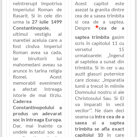
Acest capitol este
neîntrerupt împotriva
asezat la granita dintre
Imperiului Roman de
cea de a sasea trîmbita
Rasarit. Si în cele din
si cea de a saptea.
urma la
27 iulie 1499
Despre
cea de a
Constantinopole
,
ultimul vestigiu al
saptea trîmbita
gasim
maretiei aceluia care a
scris în capitolul 11 cu
fost cîndva Imperiul
versetul 15
Roman avea sa cada,
urmatoarele:
„Îngerul
iar biruitorii lui
al saptelea a sunat din
mahomedani aveau sa
trîmbita. Si în cer s-au
arunce în tarîna religia
auzit glasuri puternice
Romei. Acest
care ziceau: „împaratia
memorabil eveniment
lumii a trecut în mîinile
a afectat întreaga
Domnului nostru si ale
istorie de mai tîrziu.
Christosului Sau. Si El
Caderea
va împarati în vecii
Constantinopolului a
vecilor'”
. Ne dam deci
produs un adevarat
seama ca
între cea de a
soc în întreaga Europa
.
sasea si a saptea
Dar, mai înainte ca
trîmbita se afla exact
undele acestui soc sa
capitolul 10
în care