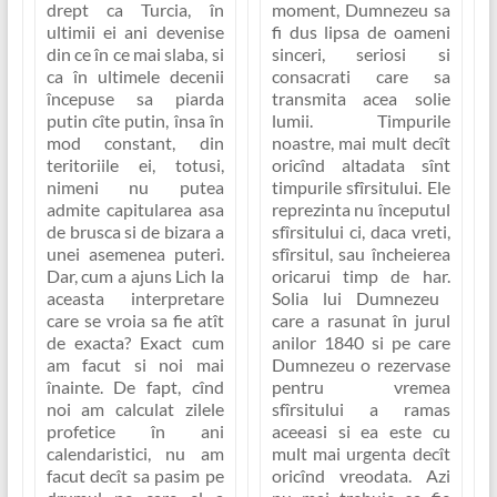
moment, Dumnezeu sa
drept ca Turcia, în
fi dus lipsa de oameni
ultimii ei ani devenise
sinceri, seriosi si
din ce în ce mai slaba, si
consacrati care sa
ca în ultimele decenii
transmita acea solie
începuse sa piarda
lumii.
Timpurile
putin cîte putin, însa în
noastre, mai mult decît
mod constant, din
oricînd altadata sînt
teritoriile ei, totusi,
timpurile sfîrsitului. Ele
nimeni nu putea
reprezinta nu începutul
admite capitularea asa
sfîrsitului ci, daca vreti,
de brusca si de bizara a
sfîrsitul, sau încheierea
unei asemenea puteri.
oricarui timp de har.
Dar, cum a ajuns Lich la
Solia lui Dumnezeu
aceasta interpretare
care a rasunat în jurul
care se vroia sa fie atît
anilor 1840 si pe care
de exacta? Exact cum
Dumnezeu o rezervase
am facut si noi mai
pentru vremea
înainte. De fapt, cînd
sfîrsitului a ramas
noi am calculat zilele
aceeasi si ea este cu
profetice în ani
mult mai urgenta decît
calendaristici, nu am
oricînd vreodata. Azi
facut decît sa pasim pe