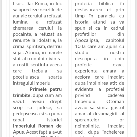
Iisus. Dar Roma, în loc
profetia biblica în
sa aprecieze ocaziile de
desfasurarea ei prin
aur ale cerului a refuzat
timp în paralela cu
lumina,
a refuzat
istoria, atunci sa va
chemarea cerului la
spun si ca în cadrul
pocainta
, a refuzat sa
profetiilor din
renunte la idolatrie, la
Apocalipsa, capitolul
crima, spiritism, desfrîu
10 la care am ajuns cu
si jaf. Atunci, în marele
studiul nostru
sfat al tronului divin s-
descopera în chip
a rostit sentinta aceea
profetic exact
care trebuia sa
experienta amara a
pecetluiasca soarta
acelora care imediat
întregului imperiu.
dupa împlinirea atît de
Primele patru
evidenta a profetiei
trîmbite
, dupa cum am
privind caderea
vazut, aveau drept
Imperiului Otoman
scop sa judece, sa
aveau sa simta gustul
pedepseasca si sa puna
amar al dezamagirii, al
capat istoriei
sperantelor lor
Imperiului Roman de
neîmplinite
. Imediat
Apus
. Acest fapt a avut
deci, dupa încheierea