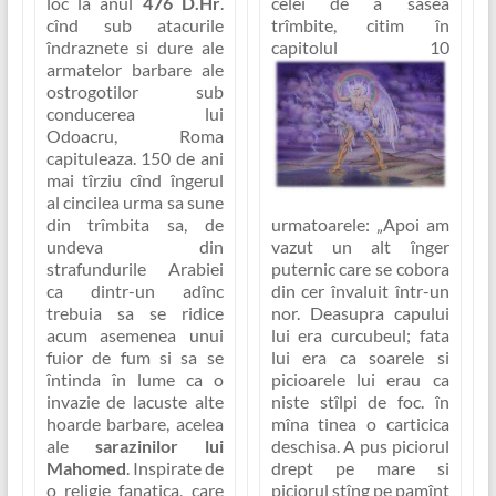
loc la anul
476 D.Hr
.
celei de a sasea
cînd sub atacurile
trîmbite, citim în
îndraznete si dure ale
capitolul 10
armatelor barbare ale
ostrogotilor sub
conducerea lui
Odoacru, Roma
capituleaza. 150 de ani
mai tîrziu cînd îngerul
al cincilea urma sa sune
urmatoarele:
„Apoi am
din trîmbita sa, de
vazut un alt înger
undeva din
puternic care se cobora
strafundurile Arabiei
din cer învaluit într-un
ca dintr-un adînc
nor. Deasupra capului
trebuia sa se ridice
lui era curcubeul; fata
acum asemenea unui
lui era ca soarele si
fuior de fum si sa se
picioarele lui erau ca
întinda în lume ca o
niste stîlpi de foc. în
invazie de lacuste alte
mîna tinea
o carticica
hoarde barbare, acelea
deschisa.
A pus piciorul
ale
sarazinilor lui
drept pe mare si
Mahomed
. Inspirate de
piciorul stîng pe pamînt
o religie fanatica, care