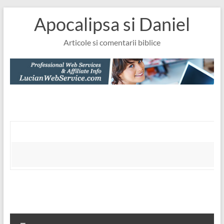
Skip
Apocalipsa si Daniel
to
content
Articole si comentarii biblice