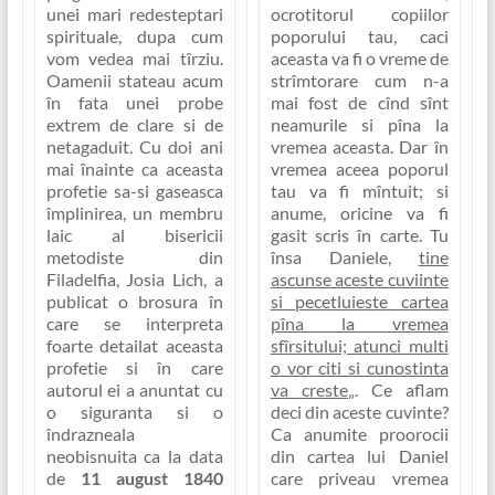
ocrotitorul copiilor
unei mari redesteptari
poporului tau, caci
spirituale, dupa cum
aceasta va fi o vreme de
vom vedea mai tîrziu.
strîmtorare cum n-a
Oamenii stateau acum
mai fost de cînd sînt
în fata unei probe
neamurile si pîna la
extrem de clare si de
vremea aceasta. Dar în
netagaduit. Cu doi ani
vremea aceea poporul
mai înainte ca aceasta
tau va fi mîntuit; si
profetie sa-si gaseasca
anume, oricine va fi
împlinirea, un membru
gasit scris în carte. Tu
laic al bisericii
însa Daniele,
tine
metodiste din
ascunse aceste cuviinte
Filadelfia, Josia Lich, a
si pecetluieste cartea
publicat o brosura în
pîna la vremea
care se interpreta
sfîrsitului; atunci multi
foarte detailat aceasta
o vor citi si cunostinta
profetie si în care
va creste
„
. Ce aflam
autorul ei a anuntat cu
deci din aceste cuvinte?
o siguranta si o
Ca anumite proorocii
îndrazneala
din cartea lui Daniel
neobisnuita ca la data
care priveau vremea
de
11 august 1840