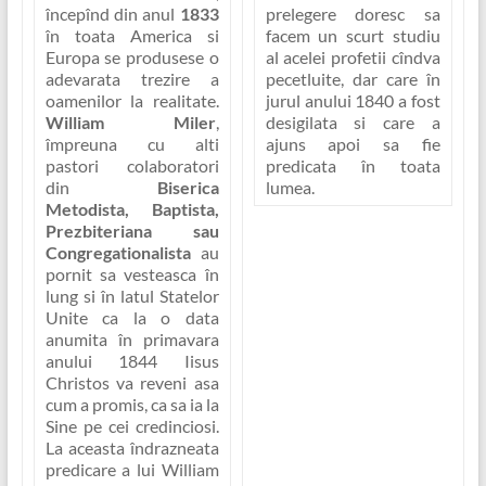
prelegere doresc sa
începînd din anul
1833
facem un scurt studiu
în toata America si
al acelei profetii cîndva
Europa se produsese o
pecetluite, dar care în
adevarata trezire a
jurul anului 1840 a fost
oamenilor la realitate.
desigilata si care a
William Miler
,
ajuns apoi sa fie
împreuna cu alti
predicata în toata
pastori colaboratori
lumea.
din
Biserica
Metodista, Baptista,
Prezbiteriana sau
Congregationalista
au
pornit sa vesteasca în
lung si în latul Statelor
Unite ca la o data
anumita în primavara
anului 1844 Iisus
Christos va reveni asa
cum a promis, ca sa ia la
Sine pe cei credinciosi.
La aceasta îndrazneata
predicare a lui William