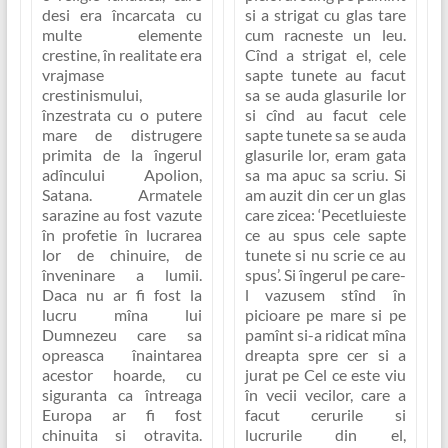
si a strigat cu glas tare
desi era încarcata cu
cum racneste un leu.
multe elemente
Cînd a strigat el, cele
crestine, în realitate era
sapte tunete au facut
vrajmase
sa se auda glasurile lor
crestinismului,
si cînd au facut cele
înzestrata cu o putere
sapte tunete sa se auda
mare de distrugere
glasurile lor, eram gata
primita de la îngerul
sa ma apuc sa scriu. Si
adîncului Apolion,
am auzit din cer un glas
Satana. Armatele
care zicea:
‘Pecetluieste
sarazine au fost vazute
ce au spus cele sapte
în profetie în lucrarea
tunete si nu scrie ce au
lor de chinuire, de
spus’
. Si îngerul pe care-
înveninare a lumii.
l vazusem stînd în
Daca nu ar fi fost la
picioare pe mare si pe
lucru mîna lui
pamînt si-a ridicat mîna
Dumnezeu care sa
dreapta spre cer si a
opreasca înaintarea
jurat pe Cel ce este viu
acestor hoarde, cu
în vecii vecilor, care a
siguranta ca întreaga
facut cerurile si
Europa ar fi fost
lucrurile din el,
chinuita si otravita.