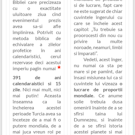
Bibliei care precizeaza
si de lucrare
, fapt care
cu o exactitate
ne este sugerat de chiar
uluitoare ziua cînd
cuvintele îngerului cu
evenimentul prezis
care se încheie acest
avea sa-si afle
capitol:
„Tu trebuie sa
împlinirea. Potrivit cu
proorocesti din nou cu
metoda biblica de
privire la multe
echivalare a zilelor
noroade, neamuri, limbi
profetice în ani
si împarati”
.
calendaristici, cerul
Vedeti, acest înger,
rezervase deci acestui
nu numai ca sta pe
imperiu pagîn numai
mare si pe pamînt, dar
însasi misiunea lui ca si
391 de ani
cuvintele lui vizeaza
o
calendaraistici si 15
lucrare de proportii
zile
. Nici mai mult, nici
mondiale.
Ce anume
mai putin! Aceasta
solie trebuia dusa
înseamna ca la
omenirii înainte de a se
încheierea acestei
sfîrsi taina lui
perioade Turcia avea sa
Dumnezeu, si înainte
înceteze de a mai fi o
de a se sfîrsi istoria
putere mondiala, de a
acestei planete si mai
mai juca vreun rol pe