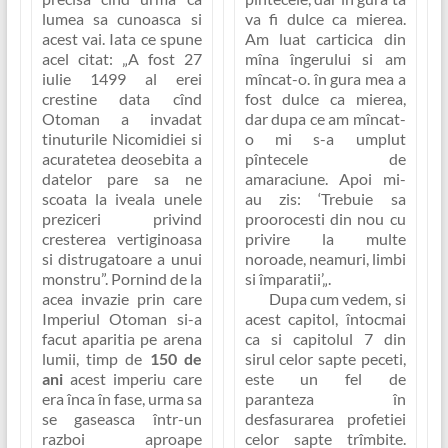
va fi dulce ca mierea
.
lumea sa cunoasca si
Am luat carticica din
acest vai. Iata ce spune
mîna îngerului si am
acel citat:
„A fost 27
mîncat-o. în gura mea a
iulie 1499 al erei
fost dulce ca mierea,
crestine data cînd
dar dupa ce am mîncat-
Otoman a invadat
o mi s-a umplut
tinuturile Nicomidiei si
pîntecele de
acuratetea deosebita a
amaraciune. Apoi mi-
datelor pare sa ne
au zis:
‘Trebuie sa
scoata la iveala unele
proorocesti din nou
cu
preziceri privind
privire la multe
cresterea vertiginoasa
noroade, neamuri, limbi
si distrugatoare a unui
si împaratii’
„
.
monstru”
. Pornind de la
Dupa cum vedem, si
acea invazie prin care
acest capitol, întocmai
Imperiul Otoman si-a
ca si capitolul 7 din
facut aparitia pe arena
sirul celor sapte peceti,
lumii, timp de
150 de
este un fel de
ani
acest imperiu care
paranteza în
era înca în fase, urma sa
desfasurarea profetiei
se gaseasca într-un
celor sapte trîmbite.
razboi aproape