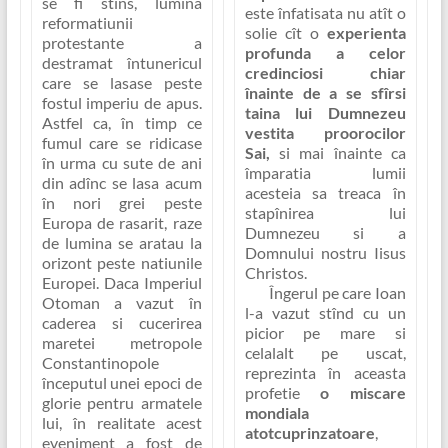
se fi stins, lumina
este înfatisata nu atît o
reformatiunii
solie cît o
experienta
protestante a
profunda a celor
destramat întunericul
credinciosi chiar
care se lasase peste
înainte de a se sfîrsi
fostul imperiu de apus.
taina lui Dumnezeu
Astfel ca, în timp ce
vestita proorocilor
fumul care se ridicase
Sai,
si mai înainte ca
în urma cu sute de ani
împaratia lumii
din adînc se lasa acum
acesteia sa treaca în
în nori grei peste
stapînirea lui
Europa de rasarit, raze
Dumnezeu si a
de lumina se aratau la
Domnului nostru Iisus
orizont peste natiunile
Christos.
Europei. Daca Imperiul
Îngerul pe care Ioan
Otoman a vazut în
l-a vazut stînd cu un
caderea si cucerirea
picior pe mare si
maretei metropole
celalalt pe uscat,
Constantinopole
reprezinta în aceasta
începutul unei epoci de
profetie
o miscare
glorie pentru armatele
mondiala
lui, în realitate acest
atotcuprinzatoare
,
eveniment a fost de