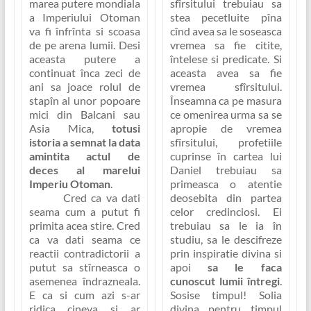
sfîrsitului trebuiau sa
marea putere mondiala
stea pecetluite pîna
a Imperiului Otoman
cînd avea sa le soseasca
va fi înfrînta si scoasa
vremea sa fie citite,
de pe arena lumii. Desi
întelese si predicate. Si
aceasta putere a
aceasta avea sa fie
continuat înca zeci de
vremea sfîrsitului.
ani sa joace rolul de
Înseamna ca pe masura
stapîn al unor popoare
ce omenirea urma sa se
mici din Balcani sau
apropie de vremea
Asia Mica,
totusi
sfîrsitului, profetiile
istoria a semnat la data
cuprinse în cartea lui
amintita actul de
Daniel trebuiau sa
deces al marelui
primeasca o atentie
Imperiu Otoman
.
deosebita din partea
Cred ca va dati
celor credinciosi. Ei
seama cum a putut fi
trebuiau sa le ia în
primita acea stire. Cred
studiu, sa le descifreze
ca va dati seama ce
prin inspiratie divina si
reactii contradictorii a
apoi
sa le faca
putut sa stîrneasca o
cunoscut lumii întregi
.
asemenea îndrazneala.
Sosise timpul!
Solia
E ca si cum azi s-ar
divina pentru timpul
ridica cineva si ar