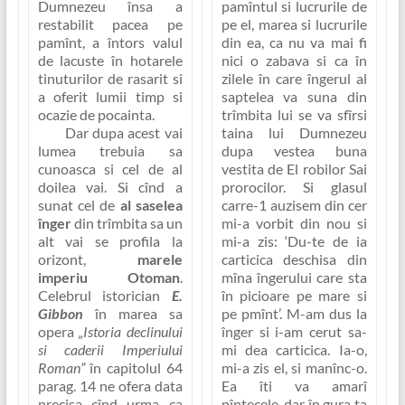
pamîntul si lucrurile de
Dumnezeu însa a
pe el, marea si lucrurile
restabilit pacea pe
din ea, ca
nu va mai fi
pamînt, a întors valul
nici o zabava
si ca în
de lacuste în hotarele
zilele în care îngerul al
tinuturilor de rasarit si
saptelea va suna din
a oferit lumii timp si
trîmbita lui
se va sfîrsi
ocazie de pocainta.
taina lui Dumnezeu
Dar dupa acest vai
dupa vestea buna
lumea trebuia sa
vestita de El robilor Sai
cunoasca si cel de al
prorocilor
. Si glasul
doilea vai. Si cînd a
carre-1 auzisem din cer
sunat cel de
al saselea
mi-a vorbit din nou si
înger
din trîmbita sa un
mi-a zis:
‘Du-te de ia
alt vai se profila la
carticica deschisa din
orizont,
marele
mîna îngerului care sta
imperiu Otoman
.
în picioare pe mare si
Celebrul istorician
E.
pe pmînt’
. M-am dus la
Gibbon
în marea sa
înger si i-am cerut sa-
opera
„Istoria declinului
mi dea carticica.
Ia-o,
si caderii Imperiului
mi-a zis el, si manînc-o.
Roman”
în capitolul 64
Ea îti va amarî
parag. 14 ne ofera data
pîntecele, dar în gura ta
precisa cînd urma ca