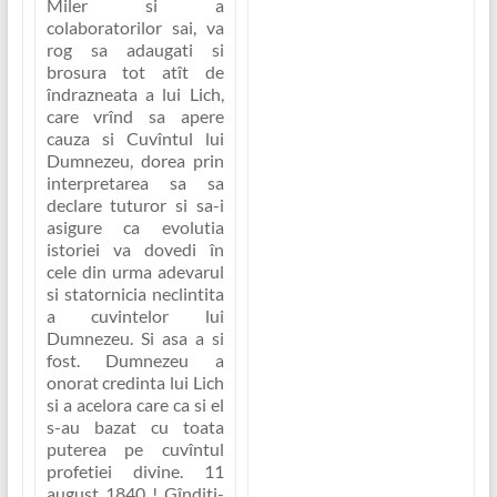
Miler si a
colaboratorilor sai, va
rog sa adaugati si
brosura tot atît de
îndrazneata a lui Lich,
care vrînd sa apere
cauza si Cuvîntul lui
Dumnezeu, dorea prin
interpretarea sa sa
declare tuturor si sa-i
asigure ca evolutia
istoriei va dovedi în
cele din urma adevarul
si statornicia neclintita
a cuvintelor lui
Dumnezeu. Si asa a si
fost. Dumnezeu a
onorat credinta lui Lich
si a acelora care ca si el
s-au bazat cu toata
puterea pe cuvîntul
profetiei divine. 11
august 1840 ! Gînditi-