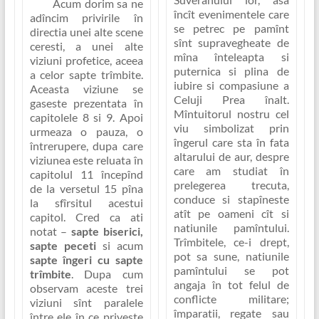
Acum dorim sa ne
încît
evenimentele care
adîncim privirile în
se petrec pe pamînt
directia unei alte scene
sînt supravegheate de
ceresti, a unei alte
mîna înteleapta si
viziuni profetice, aceea
puternica si plina de
a celor sapte trîmbite.
iubire si compasiune a
Aceasta viziune se
Celuji Prea înalt
.
gaseste prezentata în
Mîntuitorul nostru cel
capitolele 8 si 9. Apoi
viu simbolizat prin
urmeaza o pauza, o
îngerul care sta în fata
întrerupere, dupa care
altarului de aur, despre
viziunea este reluata în
care am studiat în
capitolul 11 începînd
prelegerea trecuta,
de la versetul 15 pîna
conduce si stapîneste
la sfîrsitul acestui
atît pe oameni cît si
capitol. Cred ca ati
natiunile pamîntului.
notat –
sapte biserici,
Trîmbitele, ce-i drept,
sapte peceti
si acum
pot sa sune, natiunile
sapte îngeri cu sapte
pamîntului se pot
trîmbite
. Dupa cum
angaja în tot felul de
observam aceste trei
conflicte militare;
viziuni sînt paralele
împaratii, regate sau
între ele în ce priveste