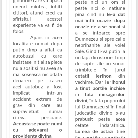
gîndurile care va apasa
peste nici un om si
uneori mintea, iubiti
peste nici o natiune
cititori, atunci cred ca
pîna cînd nu
le-a dat
sfîrtsitul acestei
mai întîi ocazie dupa
experiente va va fi de
ocazie de a se pocai
si
folos.
a se întoarce spre
Ajuns în acea
Dumnezeu si spre caile
localitate numai dupa
neprihanite ale voiei
putin timp a aflat ca
Sale. Gînditi-va putin la
autobuzul cu care
un fapt din istorie. Timp
insistase initial sa plece
de sapte zile au sunat
nu a sosit si nu avea sa
trîmbitele în jurul
mai soseasca niciodata
cetatii Ierihon
din
deoarece pe traseu
vechime. Dar
Ierihonul
acel autobuz a fost
a tinut portile închise
implicat într-un
în fata mesagerilor
accident extrem de
divini
, în fata poporului
grav din care au
lui Dumnezeu si în final
supravietuit numai
judecatile divine s-au
cîteva persoane.
prabusit peste acea
Aceasta se poate numi
cetate îndaratnica.
cu adevarat o
Lumea de astazi tine
providenta divina
.
înca portile zavorîte în