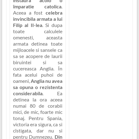
instaura acolo o
împaratie catolica
.
Aceea a fost
celebra
invincibila armata a lui
Filip al II-lea
. Si dupa
toate calculele
omenesti, aceasta
armata detinea toate
mijloacele si sansele ca
sa se acopere de laurii
biruintei si sa
cucereasca Anglia. În
fata acelui puhoi de
oameni,
Anglia nu avea
sa opuna o rezistenta
considerabila
. Ea
detinea la ora aceea
numai 80 de corabii
mici, de mic, foarte mic
tonaj. Pentru Spania,
victoria era sigura, ca si
cîstigata, dar nu si
pentru Dumnezeu.
Din