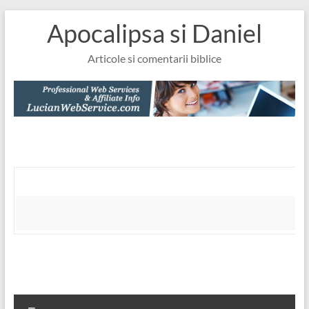
Skip
Apocalipsa si Daniel
to
content
Articole si comentarii biblice