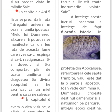
si-au predat viata în
tacut si linistit toate
mîinile Sale
.
îndrumarile vointei
În capitolele 4 si 5
Sale.”
A întelege aceste
Iisus se prezinta în fata
lucruri înseamna a
întregului univers în
întelege de fapt
cea mai umila ipostaza,
filozofia istoriei
.
În
Mielul lui Dumnezeu
.
El, care ar fi putut sa se
manifeste ca un leu
fata de aceasta lume
care avea sa-L respinga
si sa-L rastigneasca, S-
a dovedit si S-a
profetia din Apocalipsa,
comportat plin de
referitoare la cele
sapte
toata umilinta si
trîmbite
, valul este dat
dragostea Sa divina
la o parte si apostolul
acceptînd sa fie
Ioan vede cum mîna lui
sacrificat ca un miel
Dumnezeu croieste
pentru ca sa ne salveze.
destinul oamenilor si al
În capitolul 6
natiunilor pe parcursul
avem o alta viziune, a
întregii epoci crestine.
Mielului care tine în