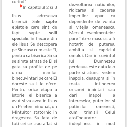
curînd”
.
dezvoltarea natiunilor,
În capitolul 2 si 3
ridicarea si caderea
Iisus adreseaza
imperiilor apar ca
bisericii Sale
sapte
dependente de vointa
epistole
care sînt de
si vitejia omeneasca.
fapt sapte
solii
Mersul evenimentelor
speciale
. în fiecare din
pare într-o masura, a fi
ele Iisus Se descopera
hotarît de puterea,
pe Sine asa cum este El,
ambitia si capriciul
pentru ca biserica Sa sa
omului. Dar în cuvîntul
se simta atrasa de El si
lui Dumnezeu
gata sa profite de pe
perdeaua este data la o
urma marilor
parte si atunci vedem
binecuvîntari pe care El
înapoia, deasupra si în
doreste sa i le ofere.
toata întinderea
Pentru orice etapa a
oricarei înaintari sau
istoriei ei biserica a
dari înapoi a
avut si va avea în
Iisus
intereselor, puterilor si
un Prieten minunat, un
patimilor omenesti,
Mîntuitor statornic în
cum trimisii Celui
dragostea Sa fata de
atotîndurator
toti cei ce L-au aflat si
îndeplinesc în mod