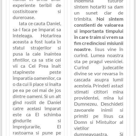
îndemîna tuturor
experiente teribil de
sîntem hotarîti sa dam
costisitoare si
un sunet clar de
dureroase.
trîmbita.
Noi sîntem
Iata ce cauta Daniel,
constienti de valoarea
sa-l faca pe împarat sa
si importanta timpului
înteleaga.
Hotarîrea
în care traim si vrem sa
aceasta a fost luata în
fim credinciosi misiunii
sfatul strajerilor si
noastre
. Iisus vine în
pusa la cale înaintea
curînd. Lumea noastra
sfintilor, ca sa stie cei
sta pe pragul vesniciei.
vii ca Cel Prea înalt
Curînd judecatile
stapîneste peste
divine se vor revarsa în
împaratia oamenilor, ca
cascada asupra lumii
o da cui îi place si înalta
acesteia.
Prindeti astazi
pe ea pe cel mai de jos
stimati cititori mîna
dintre oameni
. Si un alt
providentei, mîna lui
gînd rostit de Daniel
Dumnezeu. Deschideti
catre acelasi împarat
zavoarele inimii si
este ca
El schimba
primiti pe Iisus ca
gîndurile si
Domn si Mîntuitor al
împrejurarile, El
vietilor
rastoarna si pune pe
dumneavoastra. Si