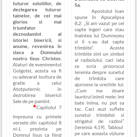
tuturor solutiilor, de
Sa
.
dezlegarea tuturor
Apostolul Ioan
tainelor, de cel mai
spune în Apocalipsa
glorios si mai
8,2: „
Si am vazut pe cei
triumfator
sapte îngeri care stau
deznodamînt al
înaintea lui Dumnezeu
istoriei bisericii, si
si li s-au dat sapte
anume, revenirea în
trîmbite”
. Aceste
slava a Domnului
trîmbite sînt
un simbol
nostru Iisus Christos
.
al razboiului
, caci iata
Alaturi de evenimentul
ce scria proorocul
Golgotei, acesta va fi
Ieremia despre sunetul
cu adevarat lovitura de
de trîmbita care
gratie a celui
ajunsese la urechile lui:
Atotputernic în
„Cum ma doare
dezrobirea bisericii
launtrul inimii mele; îmi
Sale de pe pamînt.
bate inima, nu pot sa
Capitolul 7
tac. Caci auzi suflete
sunetul trîmbitei si
împreuna cu primele
strigatul de razboi”
versete din capitolul 8
(Ieremia 4,19). Tabloul
ni-L prezinta pe
pe care aceasta viziune
Domnul Iisus ca fiind