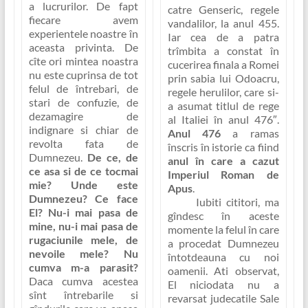
a lucrurilor. De fapt
catre Genseric, regele
fiecare avem
vandalilor, la anul 455.
experientele noastre în
Iar cea de a patra
aceasta privinta. De
trîmbita a constat în
cîte ori mintea noastra
cucerirea finala a Romei
nu este cuprinsa de tot
prin sabia lui Odoacru,
felul de întrebari, de
regele herulilor, care si-
stari de confuzie, de
a asumat titlul de rege
dezamagire de
al Italiei în anul 476″
.
indignare si chiar de
Anul 476
a ramas
revolta fata de
înscris în istorie ca fiind
Dumnezeu.
De ce, de
anul în care a cazut
ce asa si de ce tocmai
Imperiul Roman de
mie?
Unde este
Apus
.
Dumnezeu? Ce face
Iubiti cititori, ma
El? Nu-i mai pasa de
gîndesc în aceste
mine, nu-i mai pasa de
momente la felul în care
rugaciunile mele, de
a procedat Dumnezeu
nevoile mele? Nu
întotdeauna cu noi
cumva m-a parasit?
oamenii. Ati observat,
Daca cumva acestea
El niciodata nu a
sînt întrebarile si
revarsat judecatile Sale