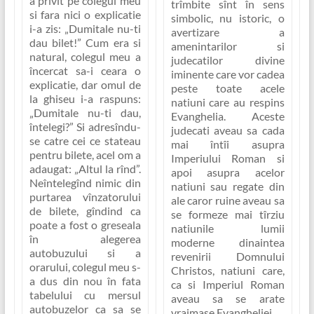
a privit pe colegul meu
trîmbite sînt în sens
si fara nici o explicatie
simbolic, nu istoric, o
i-a zis:
„Dumitale nu-ti
avertizare a
dau bilet!”
Cum era si
amenintarilor si
natural, colegul meu a
judecatilor divine
încercat sa-i ceara o
iminente care vor cadea
explicatie, dar omul de
peste toate acele
la ghiseu i-a raspuns:
natiuni care au respins
„Dumitale nu-ti dau,
Evanghelia. Aceste
întelegi?”
Si adresîndu-
judecati aveau sa cada
se catre cei ce stateau
mai întîi asupra
pentru bilete, acel om a
Imperiului Roman si
adaugat:
„Altul la rînd”
.
apoi asupra acelor
Neîntelegînd nimic din
natiuni sau regate din
purtarea vînzatorului
ale caror ruine aveau sa
de bilete, gîndind ca
se formeze mai tîrziu
poate a fost o greseala
natiunile lumii
în alegerea
moderne dinaintea
autobuzului si a
revenirii Domnului
orarului, colegul meu s-
Christos, natiuni care,
a dus din nou în fata
ca si Imperiul Roman
tabelului cu mersul
aveau sa se arate
autobuzelor ca sa se
vrajmase Evangheliei.