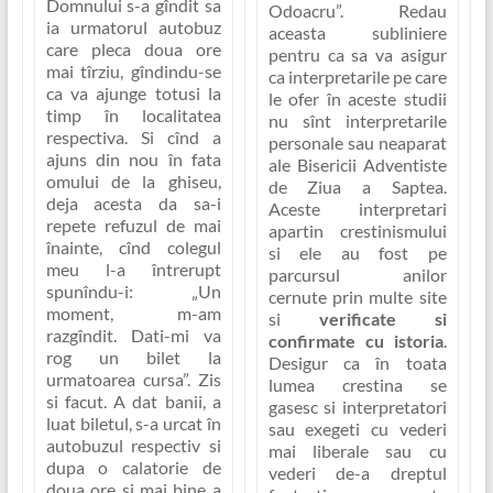
Domnului s-a gîndit sa
Odoacru”
. Redau
ia urmatorul autobuz
aceasta subliniere
care pleca doua ore
pentru ca sa va asigur
mai tîrziu, gîndindu-se
ca interpretarile pe care
ca va ajunge totusi la
le ofer în aceste studii
timp în localitatea
nu sînt interpretarile
respectiva. Si cînd a
personale sau neaparat
ajuns din nou în fata
ale Bisericii Adventiste
omului de la ghiseu,
de Ziua a Saptea.
deja acesta da sa-i
Aceste interpretari
repete refuzul de mai
apartin crestinismului
înainte, cînd colegul
si ele au fost pe
meu l-a întrerupt
parcursul anilor
spunîndu-i:
„Un
cernute prin multe site
moment, m-am
si
verificate si
razgîndit. Dati-mi va
confirmate cu istoria
.
rog un bilet la
Desigur ca în toata
urmatoarea cursa”
. Zis
lumea crestina se
si facut. A dat banii, a
gasesc si interpretatori
luat biletul, s-a urcat în
sau exegeti cu vederi
autobuzul respectiv si
mai liberale sau cu
dupa o calatorie de
vederi de-a dreptul
doua ore si mai bine a