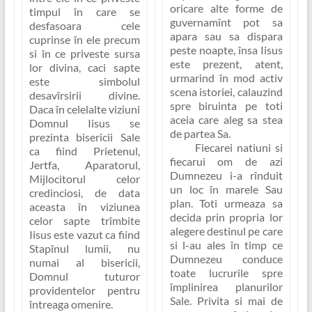
oricare alte forme de
timpul în care se
guvernamînt pot sa
desfasoara cele
apara sau sa dispara
cuprinse în ele precum
peste noapte, însa Iisus
si în ce priveste sursa
este prezent, atent,
lor divina, caci sapte
urmarind în mod activ
este simbolul
scena istoriei, calauzind
desavîrsirii divine.
spre biruinta pe toti
Daca în celelalte viziuni
aceia care aleg sa stea
Domnul Iisus se
de partea Sa.
prezinta bisericii Sale
Fiecarei natiuni si
ca fiind Prietenul,
fiecarui om de azi
Jertfa, Aparatorul,
Dumnezeu i-a rînduit
Mijlocitorul celor
un loc în marele Sau
credinciosi, de data
plan
. Toti urmeaza sa
aceasta în viziunea
decida prin propria lor
celor sapte trîmbite
alegere destinul pe care
Iisus este vazut ca fiind
si l-au ales în timp ce
Stapînul lumii
, nu
Dumnezeu conduce
numai al bisericii,
toate lucrurile spre
Domnul tuturor
împlinirea planurilor
providentelor pentru
Sale. Privita si mai de
întreaga omenire.