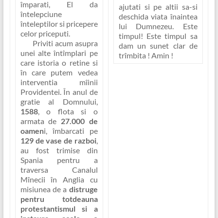
împarati, El da
ajutati si pe altii sa-si
întelepciune
deschida viata înaintea
înteleptilor si pricepere
lui Dumnezeu
. Este
celor priceputi.
timpul! Este timpul sa
Priviti acum asupra
dam un sunet clar de
unei alte întîmplari pe
trîmbita ! Amin !
care istoria o retine si
în care putem vedea
interventia mîinii
Providentei. În anul de
gratie al Domnului,
1588
, o flota si o
armata de
27.000 de
oamen
i, îmbarcati pe
129 de vase de razboi
,
au fost trimise din
Spania pentru a
traversa Canalul
Mînecii în Anglia cu
misiunea de a
distruge
pentru totdeauna
protestantismul si a