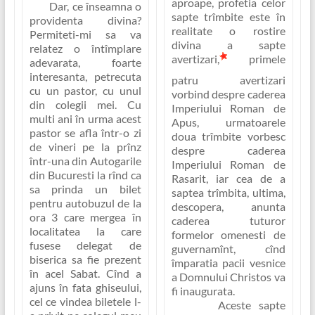
aproape, profetia celor
Dar, ce înseamna o
sapte trîmbite este în
providenta divina
?
realitate o rostire
Permiteti-mi sa va
divina a sapte
relatez o întîmplare
avertizari,
primele
adevarata, foarte
interesanta, petrecuta
patru avertizari
cu un pastor, cu unul
vorbind despre caderea
din colegii mei. Cu
Imperiului Roman de
multi ani în urma acest
Apus
, urmatoarele
pastor se afla într-o zi
doua trîmbite vorbesc
de vineri pe la prînz
despre caderea
într-una din Autogarile
Imperiului Roman de
din Bucuresti la rînd ca
Rasarit
, iar cea de a
sa prinda un bilet
saptea trîmbita, ultima,
pentru autobuzul de la
descopera, anunta
ora 3 care mergea în
caderea tuturor
localitatea la care
formelor omenesti de
fusese delegat de
guvernamînt, cînd
biserica sa fie prezent
împaratia pacii vesnice
în acel Sabat. Cînd a
a Domnului Christos va
ajuns în fata ghiseului,
fi inaugurata
.
cel ce vindea biletele l-
Aceste sapte