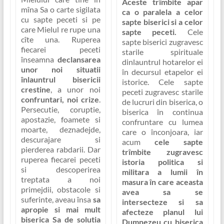
Aceste trîmbite apar
mîna Sa o
carte sigilata
ca o paralela a celor
cu sapte peceti
si pe
sapte biserici
si a celor
care Mielul re rupe una
sapte peceti.
Cele
cîte una. Ruperea
sapte biserici zugravesc
fiecarei peceti
starile spirituale
înseamna
declansarea
dinlauntrul hotarelor ei
unor noi situatii
în decursul etapelor ei
înlauntrul bisericii
istorice. Cele sapte
crestine
, a unor noi
peceti zugravesc starile
confruntari, noi crize
.
de lucruri din biserica, o
Persecutie, coruptie,
biserica în continua
apostazie, foamete si
confruntare cu lumea
moarte, deznadejde,
care o înconjoara, iar
descurajare si
acum
cele sapte
pierderea rabdarii. Dar
trîmbite zugravesc
ruperea fiecarei peceti
istoria politica si
si descoperirea
militara a lumii în
treptata a noi
masura în care aceasta
primejdii, obstacole si
avea sa se
suferinte, aveau însa
sa
intersecteze si sa
apropie si mai mult
afecteze planul lui
biserica Sa de solutia
Dumnezeu cu biserica