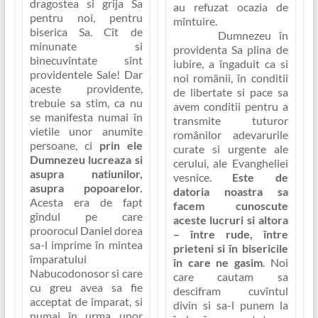
dragostea si grija Sa
au refuzat ocazia de
pentru noi, pentru
mîntuire.
biserica Sa. Cît de
Dumnezeu în
minunate si
providenta Sa plina de
binecuvîntate sînt
iubire, a îngaduit ca si
providentele Sale! Dar
noi românii, în conditii
aceste providente,
de libertate si pace sa
trebuie sa stim, ca nu
avem conditii pentru a
se manifesta numai în
transmite tuturor
vietile unor anumite
românilor adevarurile
persoane, ci
prin ele
curate si urgente ale
Dumnezeu lucreaza si
cerului, ale Evangheliei
asupra natiunilor,
vesnice.
Este de
asupra popoarelor.
datoria noastra sa
Acesta era de fapt
facem cunoscute
gîndul pe care
aceste lucruri si altora
proorocul Daniel dorea
– între rude, între
sa-l imprime în mintea
prieteni si în bisericile
împaratului
în care ne gasim
. Noi
Nabucodonosor si care
care cautam sa
cu greu avea sa fie
descifram cuvîntul
acceptat de împarat, si
divin si sa-l punem la
numai în urma unor