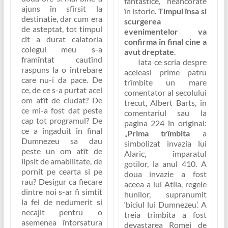
fantastice, neancorate
ajuns în sfîrsit la
în istorie.
Timpul însa si
destinatie, dar cum era
scurgerea
de asteptat, tot timpul
evenimentelor va
cît a durat calatoria
confirma în final cine a
colegul meu s-a
avut dreptate
.
framîntat cautînd
Iata ce scria despre
raspuns la o întrebare
aceleasi prime patru
care nu-i da pace. De
trîmbite un mare
ce, de ce s-a purtat acel
comentator al secolului
om atît de ciudat? De
trecut, Albert Barts, în
ce mi-a fost dat peste
comentariul sau la
cap tot programul? De
pagina 224 în original:
ce a îngaduit în final
„
Prima trîmbita
a
Dumnezeu sa dau
simbolizat invazia lui
peste un om atît de
Alaric, împaratul
lipsit de amabilitate, de
gotilor, la anul 410. A
pornit pe cearta si pe
doua invazie a fost
rau? Desigur ca fiecare
aceea a lui Atila, regele
dintre noi s-ar fi simtit
hunilor, supranumit
la fel de nedumerit si
‘biciul lui Dumnezeu’. A
necajit pentru o
treia trîmbita a fost
asemenea întorsatura
devastarea Romei de