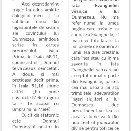
Acel deznodamînt
fata Evangheliei
tragic i-a adus aminte
vesnice a lui
colegului meu si i-a
Dumnezeu
. Nu ma
subliniat doua din
refer numai la lumea
fagaduintele de seama
pagîna care trebuie sa
ale cuvîntului lui
cunoasca Evanghelia, ci
Dumnezeu, amîndoua
ma refer totodata si la
scrise în cartea
milioanele de oameni ai
proorocului Isaia.
lumii asa zise crestina,
Prima, în
Isaia 58,11
,
care înca stau cu inima
spune astfel:
„Domnul
zavorita în fata
te va calauzi neîncetat”
.
Evangheliei, sau care au
A doua, si mai
acceptat numai o parte
pretioasa decît prima,
din Evanghelie, partea
în
Isaia 51,16
spune
cea mai usoara. Si azi,
astfel:
„Eu pune
trîmbitele adevaratilor
cuvintele Mele în gura
îngeri slujitori ai lui
ta si te acopar cu
Dumnezeu, duc
umbra mîinii Mele”
.
pretutindeni vestea ca
O, cît de statornic
aceasta lume va fi din
este Domnul
nou teatrul judecatilor
Dumnezeul nostru în
divine pentru toti cei ce