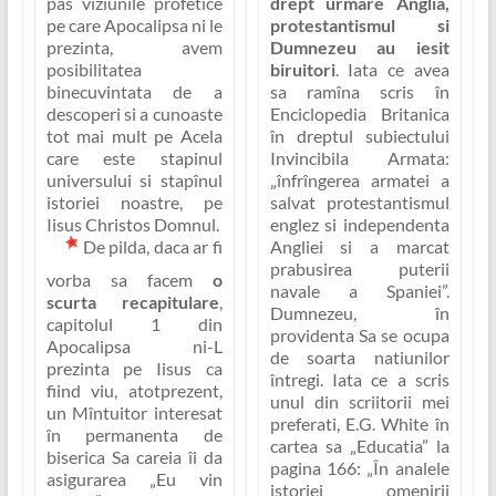
pas viziunile profetice
drept urmare Anglia,
pe care Apocalipsa ni le
protestantismul si
prezinta, avem
Dumnezeu au iesit
posibilitatea
biruitori
. Iata ce avea
binecuvintata de a
sa ramîna scris în
descoperi si a cunoaste
Enciclopedia Britanica
tot mai mult pe Acela
în dreptul subiectului
care este stapinul
Invincibila Armata:
universului si stapînul
„înfrîngerea armatei a
istoriei noastre, pe
salvat protestantismul
Iisus Christos Domnul.
englez si independenta
De pilda, daca ar fi
Angliei si a marcat
prabusirea puterii
vorba sa facem
o
navale a Spaniei”
.
scurta recapitulare
,
Dumnezeu, în
capitolul 1 din
providenta Sa se ocupa
Apocalipsa ni-L
de soarta
natiunilor
prezinta pe Iisus ca
întregi. Iata ce a scris
fiind viu, atotprezent,
unul din scriitorii mei
un Mîntuitor interesat
preferati, E.G. White în
în permanenta de
cartea sa „Educatia” la
biserica Sa careia îi da
pagina 166:
„În analele
asigurarea
„Eu vin
istoriei omenirii