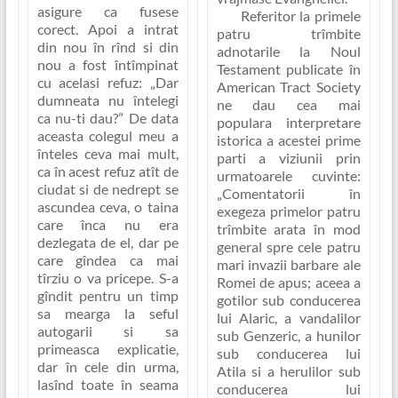
asigure ca fusese
Referitor la primele
corect. Apoi a intrat
patru trîmbite
din nou în rînd si din
adnotarile la Noul
nou a fost întîmpinat
Testament publicate în
cu acelasi refuz:
„Dar
American Tract Society
dumneata nu întelegi
ne dau cea mai
ca nu-ti dau?”
De data
populara interpretare
aceasta colegul meu a
istorica a acestei prime
înteles ceva mai mult,
parti a viziunii prin
ca în acest refuz atît de
urmatoarele cuvinte:
ciudat si de nedrept se
„Comentatorii în
ascundea ceva, o taina
exegeza primelor patru
care înca nu era
trîmbite arata în mod
dezlegata de el, dar pe
general spre cele patru
care gîndea ca mai
mari invazii barbare ale
tîrziu o va pricepe. S-a
Romei de apus; aceea a
gîndit pentru un timp
gotilor sub conducerea
sa mearga la seful
lui Alaric, a vandalilor
autogarii si sa
sub Genzeric, a hunilor
primeasca explicatie,
sub conducerea lui
dar în cele din urma,
Atila si a herulilor sub
lasînd toate în seama
conducerea lui