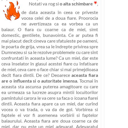
Notati va rog si
o alta schimbare
,
de data aceasta în ceea ce priveste
vocea celei de a doua fiare. Proorocia
ne avertizeaza ca ea vorbea ca
un
balaur
. O fiara cu coarne ca de miel, simt
domestic, gentilete, bunavointa. Ce ar putea fi
mai placut decît cineva care sfatuieste pe oameni,
le poarta de grija, vrea sa le îndrepte privirea spre
Dumnezeu si sa le rezolve problemele cu care sînt
confruntati în aceasta lume? Ca un miel, dar este
ceva înselator în glasul acestei fiare cu înfatisare
de miel, ceva care o face chiar si mai primejdioasa
decît fiara dintîi. De ce? Deoarece
aceasta fiara
are o influenta si o autoritate imensa
. Tocmai în
aceasta sta ascunsa puterea amagitoare cu care
ea urmeaza sa lucreze asupra mintii locuitorilor
pamîntului carora le va cere sa faca o icoana fiarei
dintîi. Aceasta fiara apare ca un miel, dar curînd
vocea o va trada, o va da de gol. Vorbirea si
faptele ei vor fi asemenea vorbirii si faptelor
balaurului. Aceasta fiara are doua coarne ca de
miel, dar nu este un miel adevarat. Adevaratul