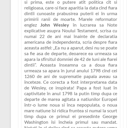
si prima, este o putere atît politica cît si
religioasa, care-si face aparitia la data cînd fiara
dintîi cunoaste prabusirea puterii ei în urma
primirii ranii de moarte. Marele reformator
englez
John Wesley
în lucrarea sa Note
explicative asupra Noului Testament, scrisa cu
numai 22 de ani mai înainte de declaratia
americana de independenta, scria despre fiara
aceasta astfel:
„Ea nu a aparut, desi nu se poate
sa fie asa de departe, deoarece ea urmeaza sa
apara la sfîrsitul domniei de 42 de luni ale fiarei
dintîi”
. Aceasta înseamna ca a doua fiara
urmeaza sa apara în jurul anului 1798 cînd cei
1260 de ani de suprematie papala aveau sa
înceteze. Ce corecta a fost interpretarea data
de Wesley, ce inspirata! Papa a fost luat în
captivitate în anul 1798 la putin timp dupa ce
departe de marea agitata a natiunilor Europei
într-o lume noua si înca nepopulata, o noua
mare natiune îsi ridica fruntea si numai la scurt
timp dupa ce primul ei presedinte George
Washington îsi încheia primul sau mandat.
Notati în al doilea rînd ca aceasta putere urma