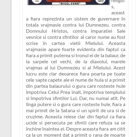
religio
s,
aceast
a fiara reprezinta un sistem de guvernare în
totala vrajmasie contra lui Dumnezeu, contra
Domnului Hristos, contra împaratiei Sale
vesnice si contra sfintilor al caror nume au fost
scrise în cartea vietii Mielului. Aceasta
vrajmasie apare foarte evidenta din faptul ca
fiara a primit puterea si tronul ei de la balaur, de
la sarpele cel vechi, de la diavolul, marele
vrajmas al lui Dumnezeu si al Mielului. Acest
lucru este clar deoarece fiara poarta pe toate
cele sapte capete ale ei nume de hula si a primit
din partea balaurului o gura care rosteste hule
împotriva Celui Prea înalt, împotriva templului
si împotriva sfintilor Lui. Dar, nu numai atît. Pe
lînga putere si o gura care rosteste hule, fiara a
mai primit de la Satana si un spirit de ura si de
cruzime. Aceasta reiese clar din faptul ca fiara
ucide si persecuta pe sfintii care refuza sa se
închine înaintea ei. Despre aceasta fiara am citit
ca la un moment dat a primit o rana de moarte