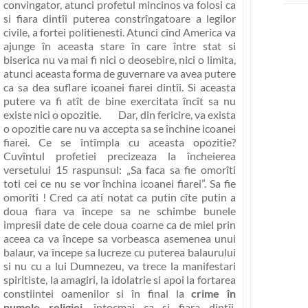
convingator, atunci profetul mincinos va folosi ca
si fiara dintîi puterea constrîngatoare a legilor
civile, a fortei politienesti. Atunci cînd America va
ajunge în aceasta stare în care între stat si
biserica nu va mai fi nici o deosebire, nici o limita,
atunci aceasta forma de guvernare va avea putere
ca sa dea suflare icoanei fiarei dintîi. Si aceasta
putere va fi atît de bine exercitata încît sa nu
existe nici o opozitie. Dar, din fericire, va exista
o opozitie care nu va accepta sa se închine icoanei
fiarei. Ce se întîmpla cu aceasta opozitie?
Cuvîntul profetiei precizeaza la încheierea
versetului 15 raspunsul:
„Sa faca sa fie omorîti
toti cei ce nu se vor închina icoanei fiarei”
. Sa fie
omorîti ! Cred ca ati notat ca putin cîte putin a
doua fiara va începe sa ne schimbe bunele
impresii date de cele doua coarne ca de miel prin
aceea ca va începe sa vorbeasca asemenea unui
balaur, va începe sa lucreze cu puterea balaurului
si nu cu a lui Dumnezeu, va trece la manifestari
spiritiste, la amagiri, la idolatrie si apoi la fortarea
constiintei oamenilor si în final la
crime în
numele religiei
, întocmai ca si fiara dintîi.