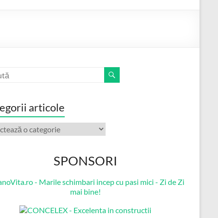
egorii articole
orii
ole
SPONSORI