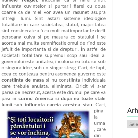
Influenta cuvintelor si purtarii fiarei cu doua
coarne ca de miel vor avea un rasunet asupra
întregii lumi. Sînt astazi sisteme ideologice
totalitare în care societatea, statul, majoritatea
sînt considerate a fi cu mult mai importante decît
persoana cuiva si pe masura ce statului i se
acorda mai multa semnificatie omul de rînd este
jefuit de importanta si de drepturi. În astfel de
societati totalitare supremul scop sau ideal al
guvernului este unitatea, încolonarea tuturor sub
o singura idee, sub un singur steag. Caci, de fapt,
ceea ce conteaza pentru asemenea guverne este
constiinta de masa
si nu constiinta individuala
care trebuie anulata, eliminata. Oricît vi s-ar
parea de necrezut, acesta este drumul pe care va
pasi
în curînd America si dupa ea toate stale
lumii sub influenta careia acestea stau
.
Caci,
Arh
pîna
la
Arhi
urma
, care
din