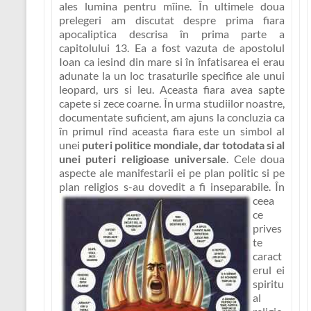
ales lumina pentru mîine. În ultimele doua
prelegeri am discutat despre prima fiara
apocaliptica descrisa în prima parte a
capitolului 13. Ea a fost vazuta de apostolul
Ioan ca iesind din mare si în înfatisarea ei erau
adunate la un loc trasaturile specifice ale unui
leopard, urs si leu. Aceasta fiara avea sapte
capete si zece coarne. În urma studiilor noastre,
documentate suficient, am ajuns la concluzia ca
în primul rînd aceasta fiara este un simbol al
unei
puteri politice mondiale, dar totodata si al
unei puteri religioase universale
. Cele doua
aspecte ale manifestarii ei pe plan politic si pe
plan religios s-au dovedit
a fi inseparabile. În
ceea
ce
prives
te
caract
erul ei
spiritu
al