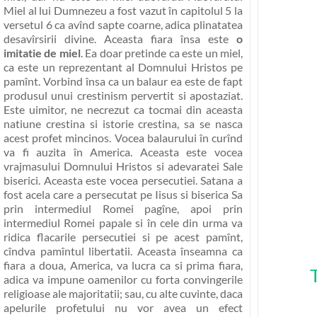
Miel al lui Dumnezeu a fost vazut în capitolul 5 la
versetul 6 ca avînd sapte coarne, adica plinatatea
desavîrsirii divine. Aceasta fiara însa este
o
imitatie de miel
. Ea doar pretinde ca este un miel,
ca este un reprezentant al Domnului Hristos pe
pamînt. Vorbind însa ca un balaur ea este de fapt
produsul unui
crestinism pervertit si apostaziat
.
Este uimitor, ne necrezut ca tocmai din aceasta
natiune crestina si istorie crestina, sa se nasca
acest profet mincinos.
Vocea balaurului în curînd
va fi auzita în America
. Aceasta este vocea
vrajmasului Domnului Hristos si adevaratei Sale
biserici. Aceasta este vocea persecutiei. Satana a
fost acela care a persecutat pe Iisus si biserica Sa
prin intermediul Romei pagîne, apoi prin
intermediul Romei papale si în cele din urma va
ridica flacarile persecutiei si pe acest pamînt,
cîndva pamîntul libertatii. Aceasta înseamna ca
fiara a doua, America, va lucra ca si prima fiara,
adica va impune oamenilor cu forta convingerile
religioase ale majoritatii; sau, cu alte cuvinte, daca
apelurile profetului nu vor avea un efect