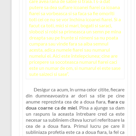
care avea rana de sabie si traia. I s-a dat
putere sa dea suflare icoanei fiarei ca icoana
fiarei sa vorbeasca si sa faca sa fie omorîti
toti cei ce nu se vor închina icoanei fiarei. Si a
facut ca toti, mici si mari, bogati si saraci,
slobozi si robi sa primeasca un semn pe mîna
dreapta sau pe frunte si nimeni sa nu poata
cumpara sau vinde fara sa aiba semnul
acesta, adica numele fiarei sau numarul
numelui ei. Aici este întelepciunea; cine are
pricepere sa socoteasca numarul fiarei caci
este un numar de om, si numarul ei este sase
sute saizeci si sase”.
Desigur ca acum, în urma celor citite, fiecare
din dumneavoastra ar dori sa stie pe cine
anume reprezinta cea de a doua fiara,
fiara cu
doua coarne ca de miel
. Pîna a ajunge sa dam
un raspuns la aceasta întrebare cred ca este
necesar sa subliniem cîteva lucruri referitoare la
cea de a doua fiara. Primul lucru pe care îl
subliniaza profetia este ca a doua fiara, la fel ca