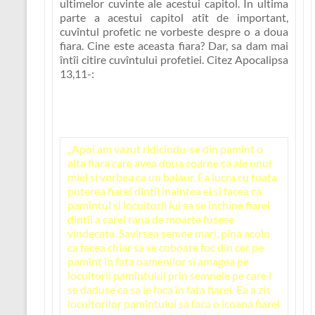
ultimelor cuvinte ale acestui capitol. În ultima
parte a acestui capitol atît de important,
cuvîntul profetic ne vorbeste despre o a doua
fiara. Cine este aceasta fiara? Dar, sa dam mai
întîi citire cuvîntului profetiei. Citez Apocalipsa
13,11-:
„Apoi am vazut ridicîndu-se din pamînt o
alta fiara care avea doua coarne ca ale unui
miel si vorbea ca un balaur. Ea lucra cu toata
puterea fiarei dintîi înaintea ei si facea ca
pamîntul si locuitorii lui sa se închine fiarei
dintîi a carei rana de moarte fusese
vindecata. Savîrsea semne mari, pîna acolo
ca facea chiar sa se coboare foc din cer pe
pamînt în fata oamenilor si amagea pe
locuitorii pamîntului prin semnele pe care i
se daduse ca sa le faca în fata fiarei. Ea a zis
locuitorilor pamîntului sa faca o icoana fiarei