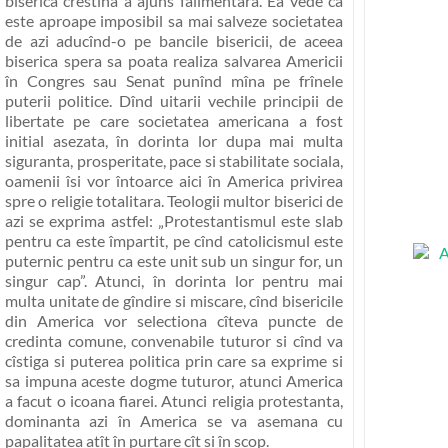
biserica crestina a ajuns falimentara. Ea vede ca
este aproape imposibil sa mai salveze societatea
de azi aducînd-o pe bancile bisericii, de aceea
biserica spera sa poata realiza salvarea Americii
în Congres sau Senat punînd mîna pe frînele
puterii politice. Dînd uitarii vechile principii de
libertate pe care societatea americana a fost
initial asezata, în dorinta lor dupa mai multa
siguranta, prosperitate, pace si stabilitate sociala,
oamenii îsi vor întoarce aici în America privirea
spre
o religie totalitara
. Teologii multor biserici de
azi se exprima astfel:
„Protestantismul este slab
pentru ca este împartit, pe cînd catolicismul este
puternic pentru ca este unit sub un singur for, un
singur cap”
. Atunci, în dorinta lor pentru mai
multa unitate de gîndire si miscare, cînd bisericile
din America vor selectiona cîteva puncte de
credinta comune, convenabile tuturor si cînd va
cîstiga si puterea politica prin care sa exprime si
sa impuna aceste dogme tuturor, atunci America
a facut o icoana fiarei. Atunci religia protestanta,
dominanta azi în America
se va asemana cu
papalitatea atît în purtare cît si în scop
.