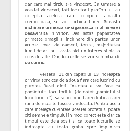
dar care mai tîrziu s-a vindecat. Ca urmare a
acestei vindecari, toti locuitorii pamîntului, cu
exceptia acelora care compun ramasita
credincioasa, se vor închina fiarei.
Aceasta
închinare urmeaza sa-si gaseasca împlinirea ei
desavîrsita în viitor
. Desi astazi papalitatea
primeste omagii si închinare din partea unor
grupari mari de oameni, totusi, majoritatea
lumii de azi nu-i arata nici un interes si nici o
consideratie. Dar,
lucrurile se vor schimba cît
de curînd
.
Versetul 11 din capitolul 13 îndreapta
privirea spre cea de a doua fiara care lucrînd cu
puterea fiarei dintîi înaintea ei va face ca
pamîntul si locuitorii lui (de notat „pamîntul si
locuitorii lui”), sa se închine fiarei dintîi a carei
rana de moarte fusese vindecata. Pentru acela
care întelege cuvintele acestei profetii si poate
citi semnele timpului în mod corect este clar ca
timpul este deja sosit si ca toate lucrurile se
îndreapta cu toata graba spre împlinirea