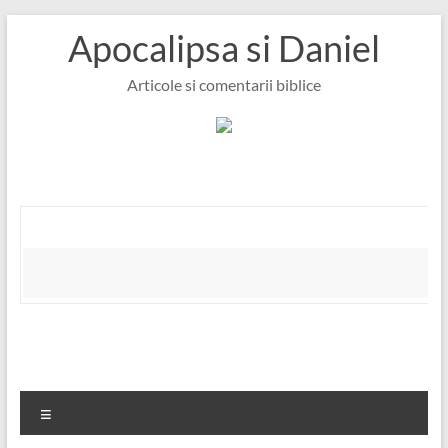
Skip
Apocalipsa si Daniel
to
content
Articole si comentarii biblice
Meniu