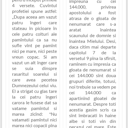
împreuna cu cei
4 versete. Cuvîntul
144.000, privirea
profetiei spune astfel:
apostolului a fost
„Dupa aceea am vazut
atrasa de o gloata de
patru îngeri care
nenumarat care s-a
stateau în picioare în
aratat înaintea
cele patru colturi ale
scaunului de domnie si
pamîntului ca sa nu
înaintea Mielului. Desi,
sufle vînt pe pamînt
daca citim mai departe
nici pe mare, nici peste
capitolul 7 de la
vreun copac. Si am
versetul 9 pîna la sfîrsit,
vazut un alt înger care
ramînem cu impresia ca
se suia dinspre
gloata de nenumarat
si
rasaritul soarelui si
cei 144.000 sînt doua
care avea pecetea
grupuri diferite, totusi,
Dumnezeului celui viu.
noi trebuie sa vedem pe
El a strigat cu glas tare
cei 144.000 ca
la cei patru îngeri
apartinînd gloatei de
carora le fusese dat sa
nenumarat. Despre toti
vatame pamîntul si
acestia gasim scris ca
marea zicînd: *Nu
sînt îmbracati în haine
vatamati pamîntul nici
albe si toti vin din
marea nici copacii pîna
necazul cel mare.
Este