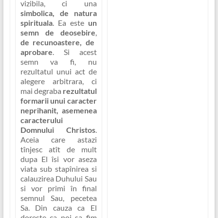
vizibila, ci una
simbolica, de natura
spirituala
. Ea este
un
semn de deosebire
,
de recunoastere, de
aprobare
. Si acest
semn va fi, nu
rezultatul unui act de
alegere arbitrara, ci
mai degraba
rezultatul
formarii unui caracter
neprihanit, asemenea
caracterului
Domnului Christos
.
Aceia care astazi
tînjesc atît de mult
dupa El îsi vor aseza
viata sub stapînirea si
calauzirea Duhului Sau
si vor primi în final
semnul Sau, pecetea
Sa
. Din cauza ca El
doreste ca noi sa fim