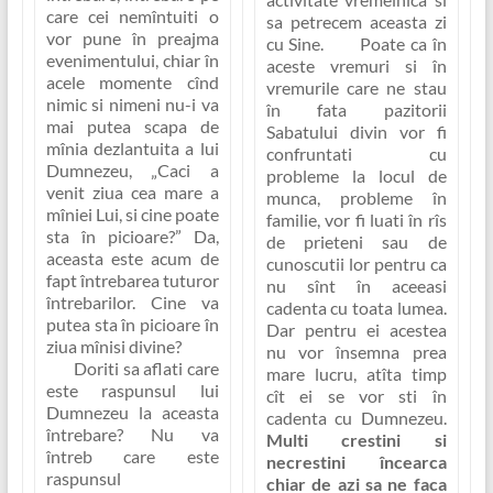
care cei nemîntuiti o
sa petrecem aceasta zi
vor pune în preajma
cu Sine. Poate ca în
evenimentului, chiar în
aceste vremuri si în
acele momente cînd
vremurile care ne stau
nimic si nimeni nu-i va
în fata pazitorii
mai putea scapa de
Sabatului divin vor fi
mînia dezlantuita a lui
confruntati cu
Dumnezeu,
„Caci a
probleme la locul de
venit ziua cea mare a
munca, probleme în
mîniei Lui, si cine poate
familie, vor fi luati în rîs
sta în picioare?”
Da,
de prieteni sau de
aceasta este acum de
cunoscutii lor pentru ca
fapt întrebarea tuturor
nu sînt în aceeasi
întrebarilor.
Cine va
cadenta cu toata lumea.
putea sta în picioare în
Dar pentru ei acestea
ziua mînisi divine?
nu vor însemna prea
Doriti sa aflati care
mare lucru, atîta timp
este raspunsul lui
cît ei se vor sti în
Dumnezeu la aceasta
cadenta cu Dumnezeu.
întrebare? Nu va
Multi crestini si
întreb care este
necrestini încearca
raspunsul
chiar de azi sa ne faca