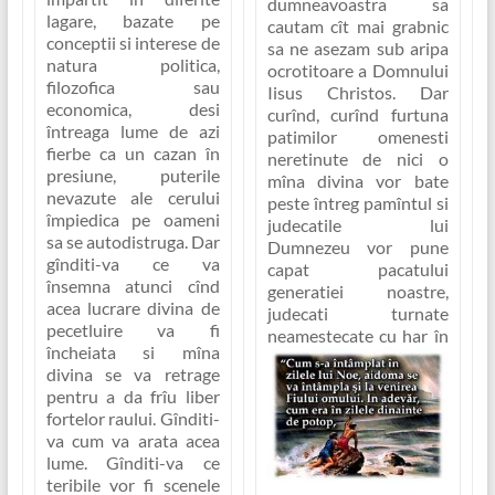
dumneavoastra sa
lagare, bazate pe
cautam cît mai grabnic
conceptii si interese de
sa ne asezam sub aripa
natura politica,
ocrotitoare a Domnului
filozofica sau
Iisus Christos. Dar
economica, desi
curînd, curînd furtuna
întreaga lume de azi
patimilor omenesti
fierbe ca un cazan în
neretinute de nici o
presiune, puterile
mîna divina vor bate
nevazute ale cerului
peste întreg pamîntul si
împiedica pe oameni
judecatile lui
sa se autodistruga. Dar
Dumnezeu vor pune
gînditi-va ce va
capat pacatului
însemna atunci
cînd
generatiei noastre,
acea lucrare divina de
judecati turnate
pecetluire va fi
neamestecate cu har în
încheiata si mîna
divina se va retrage
pentru a da frîu liber
fortelor raului.
Gînditi-
va cum va arata acea
lume. Gînditi-va ce
teribile vor fi scenele