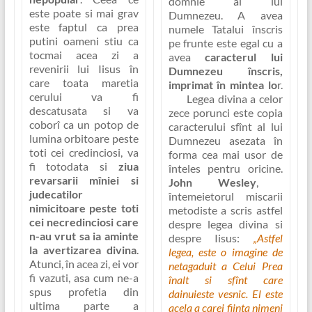
domnie al lui
este poate si mai grav
Dumnezeu
. A avea
este faptul ca prea
numele Tatalui înscris
putini oameni stiu ca
pe frunte este egal cu a
tocmai acea zi a
avea
caracterul lui
revenirii lui Iisus în
Dumnezeu înscris,
care toata maretia
imprimat în mintea lo
r.
cerului va fi
Legea divina a celor
descatusata si va
zece porunci este copia
coborî ca un potop de
caracterului sfînt al lui
lumina orbitoare peste
Dumnezeu asezata în
toti cei credinciosi, va
forma cea mai usor de
fi totodata si
ziua
înteles pentru oricine.
revarsarii mîniei si
John Wesley
,
judecatilor
întemeietorul miscarii
nimicitoare peste toti
metodiste a scris astfel
cei necredinciosi care
despre legea divina si
n-au vrut sa ia aminte
despre Iisus:
„Astfel
la avertizarea divina
.
legea, este o imagine de
Atunci, în acea zi, ei vor
netagaduit a Celui Prea
fi vazuti, asa cum ne-a
înalt si sfînt care
spus profetia din
dainuieste vesnic. El este
ultima parte a
acela a carei fiinta nimeni