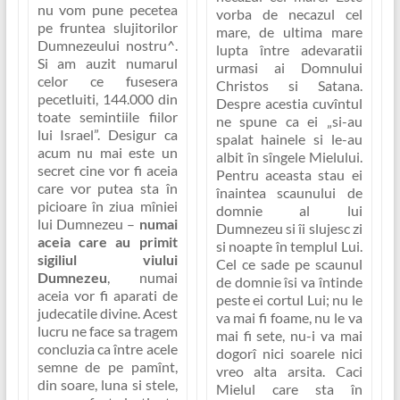
nu vom pune pecetea
vorba de necazul cel
pe fruntea slujitorilor
mare, de ultima mare
Dumnezeului nostru^.
lupta între adevaratii
Si am auzit numarul
urmasi ai Domnului
celor ce fusesera
Christos si Satana.
pecetluiti, 144.000 din
Despre acestia cuvîntul
toate semintiile fiilor
ne spune ca ei
„si-au
lui Israel”
. Desigur ca
spalat hainele si le-au
acum nu mai este un
albit în sîngele Mielului.
secret cine vor fi aceia
Pentru aceasta stau ei
care vor putea sta în
înaintea scaunului de
picioare în ziua mîniei
domnie al lui
lui Dumnezeu –
numai
Dumnezeu si îi slujesc zi
aceia care au primit
si noapte în templul Lui.
sigiliul viului
Cel ce sade pe scaunul
Dumnezeu
, numai
de domnie îsi va întinde
aceia vor fi aparati de
peste ei cortul Lui; nu le
judecatile divine. Acest
va mai fi foame, nu le va
lucru ne face sa tragem
mai fi sete, nu-i va mai
concluzia ca între acele
dogorî nici soarele nici
semne de pe pamînt,
vreo alta arsita. Caci
din soare, luna si stele,
Mielul care sta în