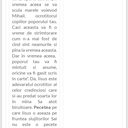
vremea aceea se va
scula marele voievod
Mihail, ocrotitorul
copiilor poporului tau.
Caci aceasta va fi o
vreme de strîmtorare
cum n-a mai fost de
cînd sînt neamurile si
pîna la vremea aceasta.
Dar în vremea aceea,
poporul tau va fi
mîntuit si anume,
oricine va fi gasit scris
în carte”
. Da, Iisus este
adevaratul ocrotitor al
celor credinciosi care
si-au predat soarta lor
în mîna Sa atot
biruitoare.
Pecetea
pe
care Iisus o aseaza pe
fruntea slujitorilor Sai
nu este o pecete