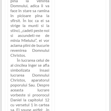
pîna la venirea
Domnului, adica îi va
face în stare sa ramîna
în picioare pîna la
sfîrsit
. În loc ca ei sa
strige la munti si la
stînci, „cadeti peste noi
si ascundeti-ne de
mînia Mielului”, ei vor
aclama plini de bucurie
revenirea Domnului
Christos.
În lucrarea celui de
al cincilea înger se afla
simbolizata însasi
lucrarea Domnului
Christos, aparatorul
poporului Sau. Despre
aceasta lucrare
vorbeste si proorocul
Daniel la capitolul 12
cu versetul 1 în cartea
sa. El spune astfel:
„în