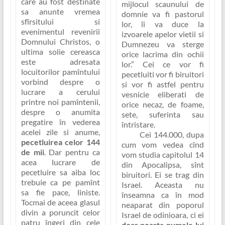
care au fost destinate
mijlocul scaunului de
sa anunte vremea
domnie va fi pastorul
sfîrsitului si
lor, îi va duce la
evenimentul revenirii
izvoarele apelor vietii si
Domnului Christos, o
Dumnezeu va sterge
ultima solie cereasca
orice lacrima din ochii
este adresata
lor.
” Cei ce vor fi
locuitorilor pamîntului
pecetluiti vor fi biruitori
vorbind despre o
si vor fi astfel pentru
lucrare a cerului
vesnicie eliberati de
printre noi pamîntenii,
orice necaz, de foame,
despre o anumita
sete, suferinta sau
pregatire în vederea
întristare.
acelei zile si anume,
Cei 144.000, dupa
pecetluirea celor 144
cum vom vedea cînd
de mii
. Dar pentru ca
vom studia capitolul 14
acea lucrare de
din Apocalipsa, sînt
pecetluire sa aiba loc
biruitori. Ei se trag din
trebuie ca pe pamînt
Israel. Aceasta nu
sa fie pace, liniste.
înseamna ca în mod
Tocmai de aceea glasul
neaparat din poporul
divin a poruncit celor
Israel de odinioara, ci ei
patru îngeri din cele
doar poarta numele lui