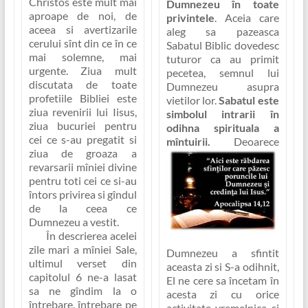
Christos este mult mai
Dumnezeu în toate
aproape de noi, de
privintele
. Aceia care
aceea si avertizarile
aleg sa pazeasca
cerului sînt din ce în ce
Sabatul Biblic dovedesc
mai solemne, mai
tuturor ca au primit
urgente
. Ziua mult
pecetea, semnul lui
discutata de toate
Dumnezeu asupra
profetiile Bibliei este
vietilor lor.
Sabatul este
ziua revenirii lui Iisus,
simbolul intrarii în
ziua bucuriei pentru
odihna spirituala a
cei ce s-au pregatit si
mîntuirii.
Deoarece
ziua de groaza a
revarsarii mîniei divine
pentru toti cei ce si-au
întors privirea si gîndul
de la ceea ce
Dumnezeu a vestit.
În descrierea acelei
zile mari a mîniei Sale,
Dumnezeu a sfintit
ultimul verset din
aceasta zi si S-a odihnit,
capitolul 6 ne-a lasat
El ne cere sa încetam în
sa ne gîndim la o
acesta zi cu orice
întrebare, întrebare pe
activitate vremelnica si