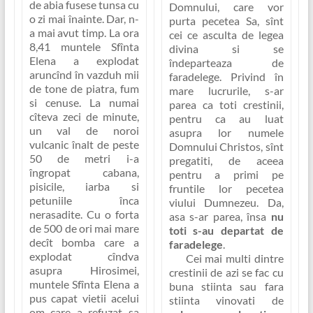
de abia fusese tunsa cu
Domnului, care vor
o zi mai înainte. Dar, n-
purta pecetea Sa, sînt
a mai avut timp. La ora
cei ce asculta de legea
8,41 muntele Sfînta
divina si se
Elena a explodat
îndeparteaza de
aruncînd în vazduh mii
faradelege. Privind în
de tone de piatra, fum
mare lucrurile, s-ar
si cenuse. La numai
parea ca toti crestinii,
cîteva zeci de minute,
pentru ca au luat
un val de noroi
asupra lor numele
vulcanic înalt de peste
Domnului Christos, sînt
50 de metri i-a
pregatiti, de aceea
îngropat cabana,
pentru a primi pe
pisicile, iarba si
fruntile lor pecetea
petuniile înca
viului Dumnezeu. Da,
nerasadite. Cu o forta
asa s-ar parea, însa
nu
de 500 de ori mai mare
toti s-au departat de
decît bomba care a
faradelege
.
explodat cîndva
Cei mai multi dintre
asupra Hirosimei,
crestinii de azi se fac cu
muntele Sfînta Elena a
buna stiinta sau fara
pus capat vietii acelui
stiinta vinovati de
om care a refuzat sa