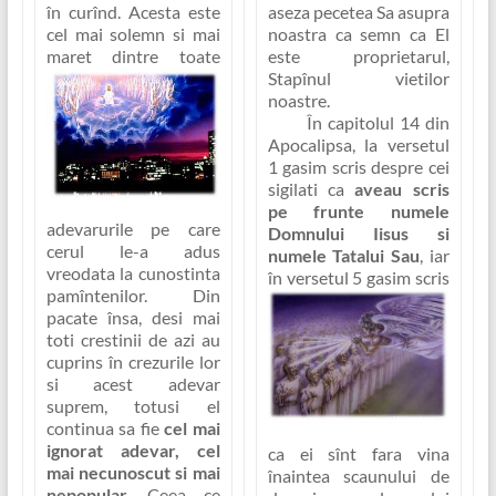
în curînd
. Acesta este
aseza pecetea Sa asupra
cel mai solemn si mai
noastra ca semn ca El
maret
dintre toate
este proprietarul,
Stapînul vietilor
noastre.
În capitolul 14 din
Apocalipsa, la versetul
1 gasim scris despre cei
sigilati ca
aveau scris
pe frunte numele
adevarurile pe care
Domnului Iisus si
cerul le-a adus
numele Tatalui Sau
, iar
vreodata la cunostinta
în
versetul 5 gasim scris
pamîntenilor. Din
pacate însa, desi mai
toti crestinii de azi au
cuprins în crezurile lor
si acest adevar
suprem, totusi el
continua sa fie
cel mai
ignorat adevar, cel
ca
ei sînt fara vina
mai necunoscut si mai
înaintea scaunului de
nepopular
. Ceea ce