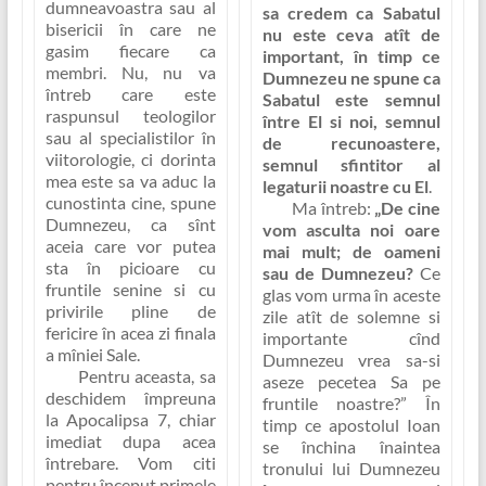
dumneavoastra sau al
sa credem ca Sabatul
bisericii în care ne
nu este ceva atît de
gasim fiecare ca
important, în timp ce
membri. Nu, nu va
Dumnezeu ne spune ca
întreb care este
Sabatul este semnul
raspunsul teologilor
între El si noi, semnul
sau al specialistilor în
de recunoastere,
viitorologie, ci dorinta
semnul sfintitor al
mea este sa va aduc la
legaturii noastre cu El
.
cunostinta cine, spune
Ma întreb:
„De cine
Dumnezeu, ca sînt
vom asculta noi oare
aceia care vor putea
mai mult; de oameni
sta în picioare cu
sau de Dumnezeu?
Ce
fruntile senine si cu
glas vom urma în aceste
privirile pline de
zile atît de solemne si
fericire în acea zi finala
importante cînd
a mîniei Sale.
Dumnezeu vrea sa-si
Pentru aceasta, sa
aseze pecetea Sa pe
deschidem împreuna
fruntile noastre?” În
la Apocalipsa 7, chiar
timp ce apostolul Ioan
imediat dupa acea
se închina înaintea
întrebare. Vom citi
tronului lui Dumnezeu
pentru început primele