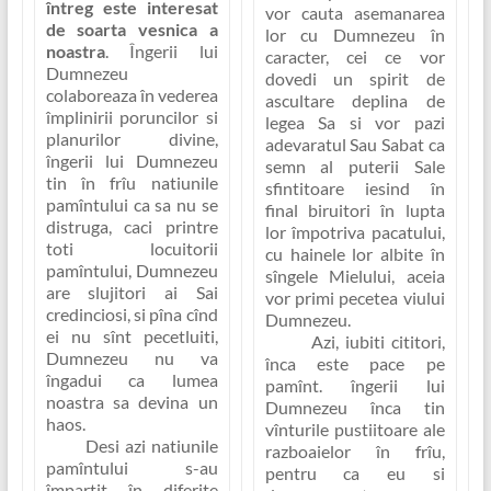
întreg este interesat
vor cauta asemanarea
de soarta vesnica a
lor cu Dumnezeu în
noastra
. Îngerii lui
caracter, cei ce vor
Dumnezeu
dovedi un spirit de
colaboreaza în vederea
ascultare deplina de
împlinirii poruncilor si
legea Sa si vor pazi
planurilor divine,
adevaratul Sau Sabat ca
îngerii lui Dumnezeu
semn al puterii Sale
tin în frîu natiunile
sfintitoare iesind în
pamîntului ca sa nu se
final biruitori în lupta
distruga, caci printre
lor împotriva pacatului,
toti locuitorii
cu hainele lor albite în
pamîntului, Dumnezeu
sîngele Mielului, aceia
are slujitori ai Sai
vor primi pecetea viului
credinciosi, si pîna cînd
Dumnezeu
.
ei nu sînt pecetluiti,
Azi, iubiti cititori,
Dumnezeu nu va
înca este pace pe
îngadui ca lumea
pamînt. îngerii lui
noastra sa devina un
Dumnezeu înca tin
haos.
vînturile pustiitoare ale
Desi azi natiunile
razboaielor în frîu,
pamîntului s-au
pentru ca eu si
împartit în diferite