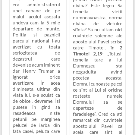
era administratorul
divina? Este legea Sa
unei cabane de pe
temelia vietii
malul lacului asezata
dumneavoastra, norma
undeva cam la 5 mile
divina de vietuire
departare de munte.
sfînta? Sa nu uitam nici
Politia si paznicii
cuvintele solemne ale
parcului national l-au
apostolului Pavel scrise
avertizat cu toata
catre Timotei, în
2
seriozitatea de
Timotei 2,19
:
„Totusi,
dezastrul care
temelia tare a lui
devenise acum iminent
Dumnezeu sta
dar Henry Truman a
nezguduita avînd
ignorat orice
pecetea aceasta.
avertizare. În acea
Domnul cunoaste pe cei
dimineata, ultima din
ce sînt ai Lui si oricine
viata lui, s-a sculat ca
rosteste numele
de obicei, devreme. Îsi
Domnului sa se
pusese în gînd sa
departeze de
rasadeasca niste
faradelege”
. Cred ca ati
petunii pe marginea
remarcat din cuvintele
peluzei de iarba din
apostolului Pavel ca
fata casei, peluza care
aceia care sînt ai