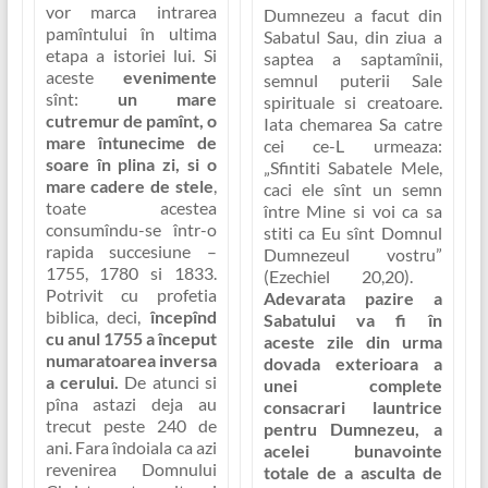
vor marca intrarea
Dumnezeu a facut din
pamîntului în ultima
Sabatul Sau, din ziua a
etapa a istoriei lui
. Si
saptea a saptamînii,
aceste
evenimente
semnul puterii Sale
sînt:
un mare
spirituale si creatoare
.
cutremur de pamînt, o
Iata chemarea Sa catre
mare întunecime de
cei ce-L urmeaza:
soare în plina zi, si o
„Sfintiti Sabatele Mele,
mare cadere de stele
,
caci ele sînt un semn
toate acestea
între Mine si voi ca sa
consumîndu-se într-o
stiti ca Eu sînt Domnul
rapida succesiune –
Dumnezeul vostru”
1755, 1780 si 1833.
(Ezechiel 20,20).
Potrivit cu profetia
Adevarata pazire a
biblica, deci,
începînd
Sabatului va fi în
cu anul 1755 a început
aceste zile din urma
numaratoarea inversa
dovada exterioara a
a cerului.
De atunci si
unei complete
pîna astazi deja au
consacrari launtrice
trecut peste 240 de
pentru Dumnezeu, a
ani.
Fara îndoiala ca azi
acelei bunavointe
revenirea Domnului
totale de a asculta de