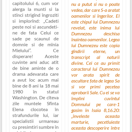
capitolului 6, cum vor
nu a putut si nu o poate
alerga la munti si la
vedea, dar care S-a aratat
stînci strigînd îngroziti
oamenilor si îngerilor. El
si implorînd:
„Cadeti
este chipul lui Dumnezeu
peste noi si ascundeti-
revelat, este inima lui
ne de fata Celui ce
Dumnezeu deschisa
sade pe scaunul de
înaintea oamenilor. Legea
domnie si de mînia
lui Dumnezeu este copia
Mielului”
. Ce
gîndirii eterne, un
disperare! Aceste
transcript al naturii
cuvinte ami aduc atît
divine. Cei ce au primit
de bine aminte de o
caracterul lui Dumnezeu
drama adevarata care
vor arata spirit de
a avut loc acum mai
ascultare fata de legea Sa
bine de 8 ani la 18 mai
si vor primi pecetea
1980 în statul
aprobarii Sale. Cu ei se va
Washington. De cîteva
împlini cuvîntul
zile muntele Sfînta
Domnului pe care-1
Elena clocotea în
gasim în Isaia 8,16.20:
strafundurile lui, iar
„înveleste aceasta
specialistii urmareau
marturie, pecetluieste
cu presimtiri sumbre în
aceasta descoperire între