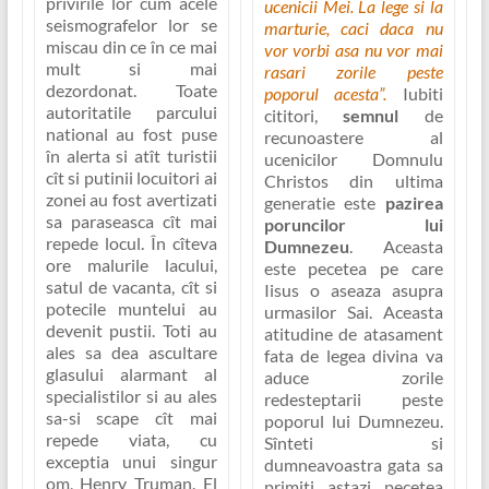
privirile lor cum acele
ucenicii Mei. La lege si la
seismografelor lor se
marturie, caci daca nu
miscau din ce în ce mai
vor vorbi asa nu vor mai
mult si mai
rasari zorile peste
dezordonat. Toate
poporul acesta”.
Iubiti
autoritatile parcului
cititori,
semnul
de
national au fost puse
recunoastere al
în alerta si atît turistii
ucenicilor Domnulu
cît si putinii locuitori ai
Christos din ultima
zonei au fost avertizati
generatie este
pazirea
sa paraseasca cît mai
poruncilor lui
repede locul. În cîteva
Dumnezeu
. Aceasta
ore malurile lacului,
este pecetea pe care
satul de vacanta, cît si
Iisus o aseaza asupra
potecile muntelui au
urmasilor Sai. Aceasta
devenit pustii. Toti au
atitudine de atasament
ales sa dea ascultare
fata de legea divina va
glasului alarmant al
aduce zorile
specialistilor si au ales
redesteptarii peste
sa-si scape cît mai
poporul lui Dumnezeu.
repede viata, cu
Sînteti si
exceptia unui singur
dumneavoastra gata sa
om, Henry Truman. El
primiti astazi pecetea