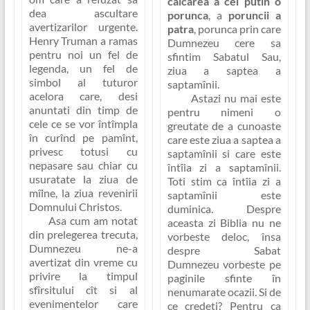
calcarea a cel putin o
dea ascultare
porunca
, a
poruncii a
avertizarilor urgente.
patra
, porunca prin care
Henry Truman a ramas
Dumnezeu cere sa
pentru noi un fel de
sfintim Sabatul Sau,
legenda, un fel de
ziua a saptea a
simbol al tuturor
saptamînii.
acelora care, desi
Astazi nu mai este
anuntati din timp de
pentru nimeni o
cele ce se vor întîmpla
greutate de a cunoaste
în curînd pe pamînt,
care este ziua a saptea a
privesc totusi cu
saptamînii si care este
nepasare sau chiar cu
întîia zi a saptamînii.
usuratate la ziua de
Toti stim ca întîia zi a
mîine, la ziua revenirii
saptamînii este
Domnului Christos.
duminica. Despre
Asa cum am notat
aceasta zi Biblia nu ne
din prelegerea trecuta,
vorbeste deloc, însa
Dumnezeu ne-a
despre Sabat
avertizat din vreme cu
Dumnezeu vorbeste pe
privire la timpul
paginile sfinte în
sfîrsitului cît si al
nenumarate ocazii. Si de
evenimentelor care
ce credeti? Pentru ca