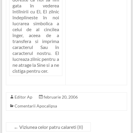
gata în vederea
întîlnirii cu El, El zilnic
îndeplineste în noi
lucrarea simbolica a
celui de al cincilea
înger, aceea de
a
transfera si imprima
caracterul Sau în
caracterul nostru
. El
lucreaza zilnic pentru a
ne atrage la Sine si a ne
cîstiga pentru cer.
Editor Ap
februarie 20, 2006
Comentarii Apocalipsa
←
Viziunea celor patru calareti (II)