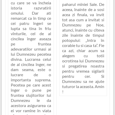
cu care se va încheia
paharul mîniei Sale. De
istoria razvratirii
aceea, înainte de a sosi
omului. Dar ati
acea zi finala, va invit
remarcat ca în timp ce
tot asa cum a invitat si
cei patru îngeri se
Dumnezeu pe Noe,
lupta sa tina în frîu
atunci, înainte cu cîteva
vînturile, cel de al
zile înainte de timpul
cincilea înger aseaza
potopului:
„Intra în
pe fruntea
corabie tu si casa ta”
. Fie
adevaratilor urmasi ai
ca azi, chiar acum sa
lui Dumnezeu pecetea
alegem cu totii
divina. Lucrarea celui
ocrotirea lui Dumnezeu
de al cincilea înger, ne
si pregatirea noastra
dam seama, este o
pentru vremea sigilarii
lucrare de o
pentru cer. Si
importanta suprema.
Dumnezeu sa ne ajute
Pecetea
pe care acest
tuturor la aceasta. Amin
înger o pune pe
!
fruntea slujitorilor lui
Dumnezeu
le da
acestora asigurarea ca
ei vor ramîne în viata