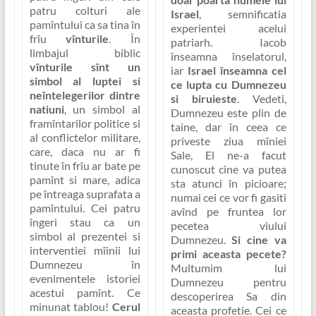
patru colturi ale
Israel
, semnificatia
pamîntului ca sa tina în
experientei acelui
frîu
vînturile
. În
patriarh. Iacob
limbajul biblic
înseamna înselatorul,
vînturile sînt un
iar
Israel înseamna cel
simbol al luptei si
ce lupta cu Dumnezeu
neîntelegerilor dintre
si biruieste
. Vedeti,
natiuni
, un simbol al
Dumnezeu este plin de
framîntarilor politice si
taine, dar în ceea ce
al conflictelor militare,
priveste ziua mîniei
care, daca nu ar fi
Sale, El ne-a facut
tinute în frîu ar bate pe
cunoscut cine va putea
pamînt si mare, adica
sta atunci în picioare;
pe întreaga suprafata a
numai cei ce vor fi gasiti
pamîntului. Cei patru
avînd pe fruntea lor
îngeri stau ca un
pecetea viului
simbol al prezentei si
Dumnezeu
.
Si cine va
interventiei mîinii lui
primi aceasta pecete?
Dumnezeu în
Multumim lui
evenimentele istoriei
Dumnezeu pentru
acestui pamînt. Ce
descoperirea Sa din
minunat tablou!
Cerul
aceasta profetie.
Cei ce