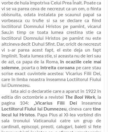
vorbe de hula împotriva Celui Prea Înalt. Poate ca
vi se va parea ceva de necrezut ca un om, o fiinta
obisnuita, odata instalata pe scaunul papal sa
vorbeasca cu trufie si sa se declare ca fiind
loctiitorul Domnului Hristos pe pamînt, vicarul
Sau,în timp ce toata lumea crestina stie ca
loctiitorul Domnului Hristos pe pamînt nu este
altcineva decît Duhul Sfînt. Dar, oricît de necrezut
vi s-ar parea acest fapt, el este deja un fapt
împlinit. Toata lumea stie, si aceasta nu de ieri sau
de azi, ca papa de la Roma,
în ocaziile cele mai
solemne
, poarta o
întreita coroana
pe care stau
scrise exact cuvintele acestea:
Vicarius Filii Dei
,
care în limba noastra înseamna
Loctiitorul Fiului
lui Dumnezeu
.
Iata aici o declaratie care a aparut în 1922 în
editia din octombrie a revistei
The Bool Work
, la
pagina 104:
„Vicarius Filii Dei
înseamna
Loctiitorul Fiului lui Dumnezeu
, cineva care
tine
locul lui Hristos
. Papa Pius al Xl-lea vorbind din
sala tronului Vaticanului catre un grup de
cardinali, episcopi, preoti, calugari, baieti si fete