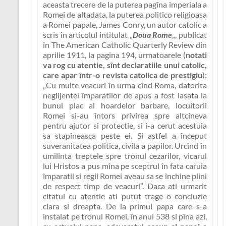
aceasta trecere de la puterea pagîna imperiala a
Romei de altadata, la puterea politico religioasa
a Romei papale, James Conry, un autor catolic a
scris în articolul intitulat „
Doua Rome
„, publicat
în The American Catholic Quarterly Review din
aprilie 1911, la pagina 194, urmatoarele (
notati
va rog cu atentie, sînt declaratiile unui catolic,
care apar într-o revista catolica de prestigiu
):
„Cu multe veacuri în urma cînd Roma, datorita
neglijentei împaratilor de apus a fost lasata la
bunul plac al hoardelor barbare, locuitorii
Romei si-au întors privirea spre altcineva
pentru ajutor si protectie, si i-a cerut acestuia
sa stapîneasca peste ei. Si astfel a început
suveranitatea politica, civila a papilor. Urcînd în
umilinta treptele spre tronul cezarilor, vicarul
lui Hristos a pus mîna pe sceptrul în fata caruia
împaratii si regii Romei aveau sa se închine plini
de respect timp de veacuri”
. Daca ati urmarit
citatul cu atentie ati putut trage o concluzie
clara si dreapta. De la primul papa care s-a
instalat pe tronul Romei, în anul 538 si pîna azi,