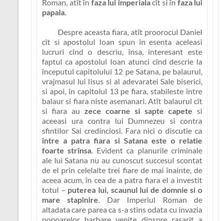
Roman
, atît în
faza lui imperiala
cît si în
faza lui
papala
.
Despre aceasta fiara, atît proorocul Daniel
cît si apostolul Ioan spun în esenta aceleasi
lucruri cînd o descriu, însa, interesant este
faptul ca apostolul Ioan atunci cînd descrie la
începutul capitolului 12 pe Satana, pe balaurul,
vrajmasul lui Iisus si al adevaratei Sale biserici,
si apoi, în capitolul 13 pe fiara, stabileste între
balaur si fiara niste asemanari. Atît balaurul cît
si fiara au
zece coarne si sapte capete
si
aceeasi ura contra lui Dumnezeu si contra
sfintilor Sai credinciosi. Fara nici o discutie ca
între a patra fiara si Satana este o relatie
foarte strînsa
. Evident ca planurile criminale
ale lui Satana nu au cunoscut succesul scontat
de el prin celelalte trei fiare de mai înainte, de
aceea acum, în cea de a patra fiara el a investit
totul –
puterea lui, scaunul lui de domnie si o
mare stapînire
. Dar Imperiul Roman de
altadata care parea ca s-a stins odata cu invazia
popoarelor barbare venite dinspre rasarit a