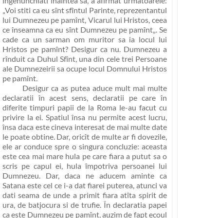
îngenunchiati înaintea sa, a afirmat urmatoarele:
„Voi stiti ca eu sînt sfîntul Parinte, reprezentantul
lui Dumnezeu pe pamînt, Vicarul lui Hristos
, ceea
ce înseamna ca
eu sînt Dumnezeu pe pamînt
„. Se
cade ca un sarman om muritor sa ia locul lui
Hristos pe pamînt? Desigur ca nu.
Dumnezeu a
rînduit ca Duhul Sfînt, una din cele trei Persoane
ale Dumnezeirii sa ocupe locul Domnului Hristos
pe pamînt
.
Desigur ca as putea aduce mult mai multe
declaratii în acest sens, declaratii pe care în
diferite timpuri papii de la Roma le-au facut cu
privire la ei. Spatiul însa nu permite acest lucru,
însa daca este cineva interesat de mai multe date
le poate obtine. Dar, oricît de multe ar fi dovezile,
ele ar conduce spre o singura concluzie: aceasta
este cea mai mare hula pe care fiara a putut sa o
scris pe capul ei, hula împotriva persoanei lui
Dumnezeu. Dar, daca ne aducem aminte ca
Satana este cel ce i-a dat fiarei puterea, atunci va
dati seama de unde a primit fiara atîta spirit de
ura, de batjocura si de trufie. În declaratia papei
ca este Dumnezeu pe pamînt, auzim de fapt ecoul