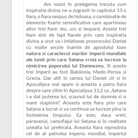
Am vazut în prelegerea trecuta cum
inspiratia divina ne-a zugravit în capitolul 13 o
fiara, o fiara nespus de hidoasa, o combinatie de
elemente foarte semnificative care apartineau
altor trei fiare: leu, urs si leopard. Aceste trei
fiare sînt de fapt fiarele prin care inspiratia
divina a vrut sa-i înfatiseze proorocului Daniel
cu multe secole înainte de apostolul Ioan
natura si caracterul marilor imperii mondiale
ale lumii prin care Satana vroia sa lucreze la
nimicirea poporului lui Dumnezeu.
Si aceste
trei imperii au fost
Babilonia, Medo-Persia si
Grecia
. Dar atît în cartea lui Daniel cît si în
Apocalipsa mai apare si aceasta a patra fiara
despre care citim în Apocalipsa 13,2 ca „
Satana
i-a dat puterea lui, scaunul lui de domnie si o
mare stapînire”
. Aceasta este fiara prin care
Satana a lucrat si va continua sa lucreze pîna la
încheierea timpului. Ea este, daca vreti,
paravanul, camuflajul lui Satana si în realitate
unealta lui preferata. Aceasta fiara reprezinta
cel de al patrulea imperiu mondial,
Imperiul