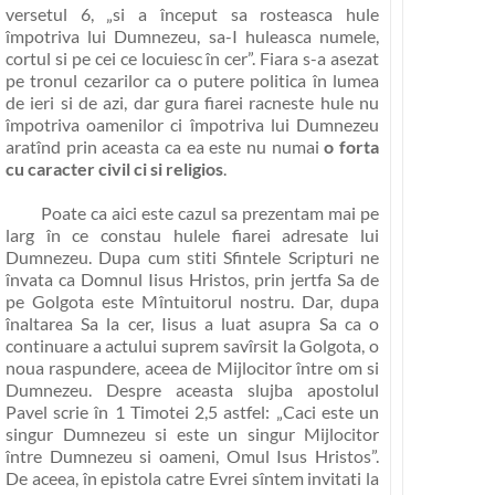
versetul 6,
„si a început sa rosteasca hule
împotriva lui Dumnezeu, sa-I huleasca numele,
cortul si pe cei ce locuiesc în cer”
. Fiara s-a asezat
pe tronul cezarilor ca o putere politica în lumea
de ieri si de azi, dar gura fiarei racneste hule nu
împotriva oamenilor ci împotriva lui Dumnezeu
aratînd prin aceasta ca ea este nu numai
o forta
cu caracter civil ci si religios
.
Poate ca aici este cazul sa prezentam mai pe
larg în ce constau hulele fiarei adresate lui
Dumnezeu. Dupa cum stiti Sfintele Scripturi ne
învata ca Domnul Iisus Hristos, prin jertfa Sa de
pe Golgota este Mîntuitorul nostru. Dar, dupa
înaltarea Sa la cer, Iisus a luat asupra Sa ca o
continuare a actului suprem savîrsit la Golgota, o
noua raspundere, aceea de Mijlocitor între om si
Dumnezeu. Despre aceasta slujba apostolul
Pavel scrie în 1 Timotei 2,5 astfel:
„Caci este un
singur Dumnezeu si este un singur Mijlocitor
între Dumnezeu si oameni, Omul Isus Hristos”
.
De aceea, în epistola catre Evrei sîntem invitati la