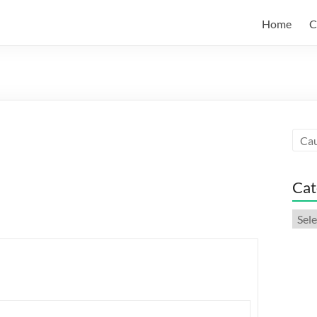
Home
C
Cat
Categ
artic