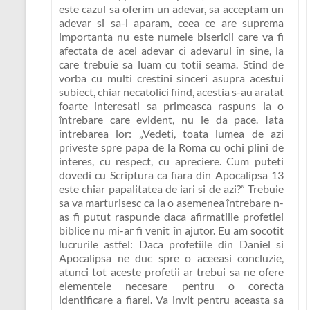
este cazul sa oferim un adevar, sa acceptam un
adevar si sa-l aparam, ceea ce are suprema
importanta nu este numele bisericii care va fi
afectata de acel adevar ci adevarul în sine, la
care trebuie sa luam cu totii seama. Stînd de
vorba cu multi crestini sinceri asupra acestui
subiect, chiar necatolici fiind, acestia s-au aratat
foarte interesati sa primeasca raspuns la o
întrebare care evident, nu le da pace. Iata
întrebarea lor:
„Vedeti, toata lumea de azi
priveste spre papa de la Roma cu ochi plini de
interes, cu respect, cu apreciere. Cum puteti
dovedi cu Scriptura ca fiara din Apocalipsa 13
este chiar papalitatea de iari si de azi?”
Trebuie
sa va marturisesc ca la o asemenea întrebare n-
as fi putut raspunde daca afirmatiile profetiei
biblice nu mi-ar fi venit în ajutor. Eu am socotit
lucrurile astfel: Daca profetiile din Daniel si
Apocalipsa ne duc spre o aceeasi concluzie,
atunci tot aceste profetii ar trebui sa ne ofere
elementele necesare pentru o corecta
identificare a fiarei. Va invit pentru aceasta sa