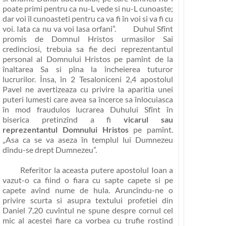
poate primi pentru ca nu-L vede si nu-L cunoaste;
dar voi îl cunoasteti pentru ca va fi în voi si va fi cu
voi. Iata ca nu va voi lasa orfani”
. Duhul Sfînt
promis de Domnul Hristos urmasilor Sai
credinciosi, trebuia sa fie deci reprezentantul
personal al Domnului Hristos pe pamînt de la
înaltarea Sa si pîna la încheierea tuturor
lucrurilor. Însa, în 2 Tesaloniceni 2,4 apostolul
Pavel ne avertizeaza cu privire la aparitia unei
puteri lumesti care avea sa încerce sa înlocuiasca
în mod fraudulos lucrarea Duhului Sfînt în
biserica pretinzînd a fi
vicarul sau
reprezentantul Domnului Hristos
pe pamînt.
„Asa ca se va aseza în templul lui Dumnezeu
dîndu-se drept Dumnezeu”
.
Referitor la aceasta putere apostolul Ioan a
vazut-o ca fiind o
fiara cu sapte capete si pe
capete avînd nume de hula
. Aruncîndu-ne o
privire scurta si asupra textului profetiei din
Daniel 7,20 cuvîntul ne spune despre cornul cel
mic al acestei fiare ca vorbea cu trufie rostind