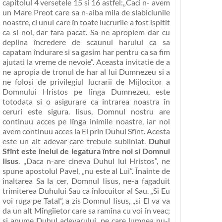
capitolul 4 versetele 15 si 16 astfel:
„Caci n- avem
un Mare Preot care sa n-aiba mila de slabiciunile
noastre, ci unul care în toate lucrurile a fost ispitit
ca si noi, dar fara pacat. Sa ne apropiem dar cu
deplina încredere de scaunul harului ca sa
capatam îndurare si sa gasim har pentru ca sa fim
ajutati la vreme de nevoie”
. Aceasta invitatie de a
ne apropia de tronul de har al lui Dumnezeu si a
ne folosi de privilegiul lucrarii de Mijlocitor a
Domnului Hristos pe lînga Dumnezeu, este
totodata si o asigurare ca intrarea noastra în
ceruri este sigura. Iisus, Domnul nostru are
continuu acces pe lînga inimile noastre, iar noi
avem continuu acces la El prin Duhul Sfînt. Acesta
este un alt adevar care trebuie subliniat.
Duhul
Sfînt este inelul de legatura între noi si Domnul
Iisus
.
„Daca n-are cineva Duhul lui Hristos”
, ne
spune apostolul Pavel,
„nu este al Lui”
. Înainte de
înaltarea Sa la cer, Domnul Iisus, ne-a fagaduit
trimiterea Duhului Sau ca înlocuitor al Sau.
„Si Eu
voi ruga pe Tatal”
, a zis Domnul Iisus,
„si El va va
da un alt Mîngîietor care sa ramîna cu voi în veac;
si anume Duhul adevarului, pe care lumnea nu-l