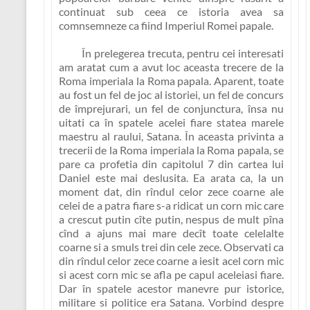
continuat sub ceea ce istoria avea sa
comnsemneze ca fiind
Imperiul Romei papale
.
În prelegerea trecuta, pentru cei interesati
am aratat cum a avut loc aceasta trecere de la
Roma imperiala la Roma papala. Aparent, toate
au fost un fel de joc al istoriei, un fel de concurs
de împrejurari, un fel de conjunctura, însa nu
uitati ca în spatele acelei fiare statea marele
maestru al raului, Satana. În aceasta privinta a
trecerii de la Roma imperiala la Roma papala, se
pare ca profetia din capitolul 7 din cartea lui
Daniel este mai deslusita. Ea arata ca, la un
moment dat, din rîndul celor zece coarne ale
celei de a patra fiare s-a ridicat un corn mic care
a crescut putin cîte putin, nespus de mult pîna
cînd a ajuns mai mare decît toate celelalte
coarne si a smuls trei din cele zece. Observati ca
din rîndul celor zece coarne a iesit acel corn mic
si acest corn mic se afla pe capul aceleiasi fiare.
Dar în spatele acestor manevre pur istorice,
militare si politice era Satana. Vorbind despre