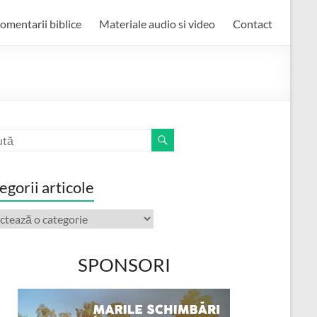
omentarii biblice
Materiale audio si video
Contact
egorii articole
orii
ole
SPONSORI