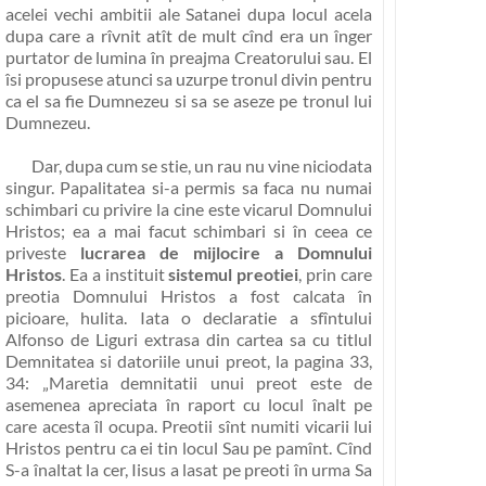
acelei vechi ambitii ale Satanei dupa locul acela
dupa care a rîvnit atît de mult cînd era un înger
purtator de lumina în preajma Creatorului sau. El
îsi propusese atunci sa uzurpe tronul divin pentru
ca el sa fie Dumnezeu si sa se aseze pe tronul lui
Dumnezeu.
Dar, dupa cum se stie, un rau nu vine niciodata
singur. Papalitatea si-a permis sa faca nu numai
schimbari cu privire la cine este vicarul Domnului
Hristos; ea a mai facut schimbari si în ceea ce
priveste
lucrarea de mijlocire a Domnului
Hristos
. Ea a instituit
sistemul preotiei
, prin care
preotia Domnului Hristos a fost calcata în
picioare, hulita. Iata o declaratie a sfîntului
Alfonso de Liguri extrasa din cartea sa cu titlul
Demnitatea si datoriile unui preot, la pagina 33,
34:
„Maretia demnitatii unui preot este de
asemenea apreciata în raport cu locul înalt pe
care acesta îl ocupa. Preotii sînt numiti vicarii lui
Hristos pentru ca ei tin locul Sau pe pamînt. Cînd
S-a înaltat la cer, Iisus a lasat pe preoti în urma Sa