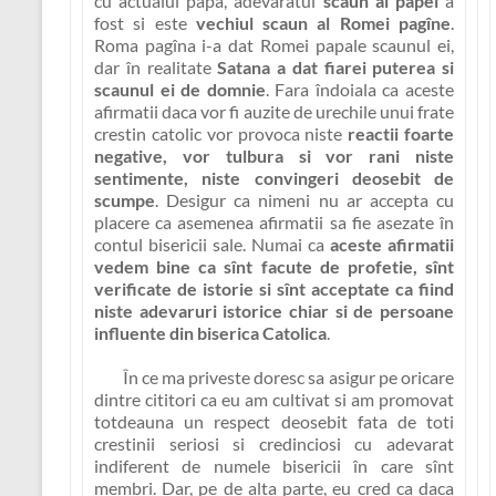
cu actualul papa, adevaratul
scaun al papei
a
fost si este
vechiul scaun al Romei pagîne
.
Roma pagîna i-a dat Romei papale scaunul ei,
dar în realitate
Satana a dat fiarei puterea si
scaunul ei de domnie
. Fara îndoiala ca aceste
afirmatii daca vor fi auzite de urechile unui frate
crestin catolic vor provoca niste
reactii foarte
negative, vor tulbura si vor rani niste
sentimente, niste convingeri deosebit de
scumpe
. Desigur ca nimeni nu ar accepta cu
placere ca asemenea afirmatii sa fie asezate în
contul bisericii sale. Numai ca
aceste afirmatii
vedem bine ca sînt facute de profetie, sînt
verificate de istorie si sînt acceptate ca fiind
niste adevaruri istorice chiar si de persoane
influente din biserica Catolica
.
În ce ma priveste doresc sa asigur pe oricare
dintre cititori ca eu am cultivat si am promovat
totdeauna un respect deosebit fata de toti
crestinii seriosi si credinciosi cu adevarat
indiferent de numele bisericii în care sînt
membri. Dar, pe de alta parte, eu cred ca daca