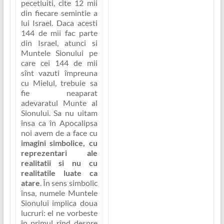
pecetluiti, cîte 12 mii
din fiecare semintie a
lui Israel. Daca acesti
144 de mii fac parte
din Israel, atunci si
Muntele Sionului pe
care cei 144 de mii
sînt vazuti împreuna
cu Mielul, trebuie sa
fie neaparat
adevaratul Munte al
Sionului. Sa nu uitam
însa ca în Apocalipsa
noi avem de a face cu
imagini simbolice, cu
reprezentari ale
realitatii si nu cu
realitatile luate ca
atare
. În sens simbolic
însa, numele Muntele
Sionului implica doua
lucruri: el ne vorbeste
în primul rînd despre