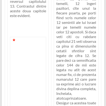
reversul capitolului
temelii, 12 îngeri
13. Contrastul dintre
pazitori, cîte unul la
aceste doua capitole
fiecare poarta, pe porti
este evident.
fiind scris numele celor
12 semintii ale lui Israel
iar pe temelii numele
celor 12 apostoli. Si daca
veti citi cu rabdare
În capitolul 13
capitolul 21 veti observa
ca pîna si dimensiunile
am avut imaginea
cetatii sfintilor sînt
unei fiare care
legate de cifra 12. Se
domnea tiranic
pare deci ca semnificatia
peste întreg
celor 144 de mii este
pamîntul, iar în
legata nu atît de acest
capitolul 14 avem
numar fix, ci de prezenta
viziunea Mielului,
numarului 12 care pare
viziunea Domnului
sa exprime aici
o lucrare
Iisus stînd pe
divina deplina completa,
Muntele Sionului
încheiata,
plin de maiestate si
atotcuprinzatoare
.
autoritate ca
Desigur ca acestea toate
împarat si aparator