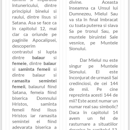
divine. Aceasta
întunericului, dintre
înseamna ca Unsul lui
principiul binelui si
Dumnezeu, Mielul Sau
raului, dintre Iisus si
va sta în final îmbracat
Satana. Asa se face ca
cu toata puterea si slava
în capitolul 12, mai
Sa pe tronul Sau, pe
clar ca oriunde pe
muntele biruintei Sale
paginile Apocalipsei,
vesnice, pe Muntele
descoperim
Sionului.
contrastul si lupta
dintre
balaur
si
Dar Mielul nu este
femeie
, dintre
balaur
singur pe Muntele
si
samînta femeii
si
Sionului. El este
dintre balaur si
înconjurat de urmasii Sai
ramasita semintei
credinciosi, de cei 144
femeii
, balaurul fiind
de mii. Pe cine
Satana, femeia fiind
reprezinta acesti 144 de
biserica Domnului
mii? Este acest numar un
Hristos, samînta
numar real sau simbolic?
femeii fiind Iisus
Daca în capitolul 14
Hristos iar ramasita
avem un fel de
semintei ei fiind
rasturnare a situatiilor
adevarata biserica a
descrise în capitolul 13,