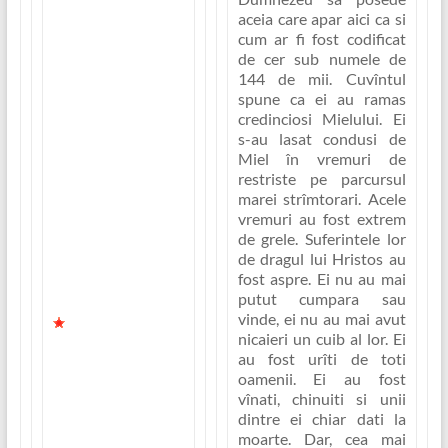
Însa în capitolul 14
aceia care apar aici ca si
avem o scena cu
cum ar fi fost codificat
adevarat mareata.
de cer sub numele de
Aici ascultam
144 de mii. Cuvîntul
cîntecul triumfator
spune ca
ei au ramas
al celor 144 de mii,
credinciosi Mielului
. Ei
un cîntec de slava
s-au lasat condusi de
si bucurie infinita
Miel în vremuri de
care nu se
restriste pe parcursul
limiteaza la zona
marei strîmtorari. Acele
pamîntului ci
vremuri au fost extrem
strabate spatiile
de grele. Suferintele lor
cosmice si ajunge
de dragul lui Hristos au
pîna la cer, la
fost aspre. Ei nu au mai
tronul lui
putut cumpara sau
Dumnezeu.
vinde, ei nu au mai avut
În capitolul 13
nicaieri un cuib al lor. Ei
urmasii Mielului
au fost urîti de toti
sînt amenintati cu
oamenii. Ei au fost
exterminarea si
vînati, chinuiti si unii
cauza lui Iisus si a
dintre ei chiar dati la
alesilor Sai pare
moarte. Dar, cea mai