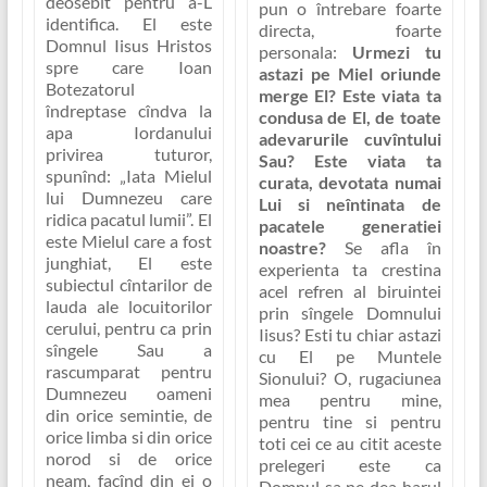
deosebit pentru a-L
pun o întrebare foarte
identifica. El este
directa, foarte
Domnul Iisus Hristos
personala:
Urmezi tu
spre care Ioan
astazi pe Miel oriunde
Botezatorul
merge El?
Este viata ta
îndreptase cîndva la
condusa de El, de toate
apa Iordanului
adevarurile cuvîntului
privirea tuturor,
Sau? Este viata ta
spunînd:
„Iata Mielul
curata, devotata numai
lui Dumnezeu care
Lui si neîntinata de
ridica pacatul lumii”
. El
pacatele generatiei
este Mielul care a fost
noastre?
Se afla în
junghiat, El este
experienta ta crestina
subiectul cîntarilor de
acel refren al biruintei
lauda ale locuitorilor
prin sîngele Domnului
cerului, pentru ca prin
Iisus? Esti tu chiar astazi
sîngele Sau a
cu El pe Muntele
rascumparat pentru
Sionului? O, rugaciunea
Dumnezeu oameni
mea pentru mine,
din orice semintie, de
pentru tine si pentru
orice limba si din orice
toti cei ce au citit aceste
norod si de orice
prelegeri este ca
neam, facînd din ei o
Domnul sa ne dea harul