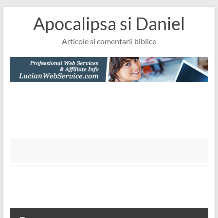
Skip
Apocalipsa si Daniel
to
content
Articole si comentarii biblice