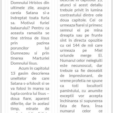
Domnului Hristos din
atunci si acest detaliu
ultimele zile, asupra
trebuie privit în lumina
careia Satana si-a
contrastului dintre cele
îndreptat toata furia
doua capitole. Cei ce
sa.
Motivul furiei
urmeaza fiarei si primesc
balaurului?
Pentru ca
semnul ei pe mîna
aceasta ramasita se
dreapta sau pe frunte
tine strînsa de Iisus
sînt în directa opozitie
prin pazirea
cu cei 144 de mii care
poruncilor lui
urmeaza pe Miel
Dumnezeu si prin
oriunde merge El.
tinerea Marturiei
Numarul celor nelegiuiti
Domnului Iisus.
este necunoscut, dar
Acum în capitolul
trebuie sa fie deosebit
13 gasim descrierea
de impresionant, de
uneltelor de care
vreme profetia ne spune
Satana s-a folosit si se
ca
toti locuitorii
va folosi în marea sa
pamîntului, cu anumite
lupta contra lui Iisus –
exceptii vor accepta
doua fiare, aparent
închinarea si supunerea
diferite, dar în acelasi
fata de fiara
. Însa
timp, mînate de
numarul celor ce