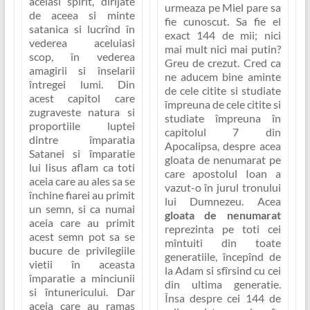
acelasi spirit, dirijate
urmeaza pe Miel pare sa
de aceea si minte
fie cunoscut. Sa fie el
satanica si lucrînd în
exact 144 de mii; nici
vederea aceluiasi
mai mult nici mai putin?
scop, în vederea
Greu de crezut. Cred ca
amagirii si înselarii
ne aducem bine aminte
întregei lumi. Din
de cele citite si studiate
acest capitol care
împreuna de cele citite si
zugraveste natura si
studiate împreuna în
proportiile luptei
capitolul 7 din
dintre împaratia
Apocalipsa, despre acea
Satanei si împaratie
gloata de nenumarat pe
lui Iisus aflam ca toti
care apostolul Ioan a
aceia care au ales sa se
vazut-o în jurul tronului
închine fiarei au primit
lui Dumnezeu. Acea
un semn, si ca numai
gloata de nenumarat
aceia care au primit
reprezinta pe
toti cei
acest semn pot sa se
mîntuiti din toate
bucure de privilegiile
generatiile
, începînd de
vietii în aceasta
la Adam si sfîrsind cu cei
împaratie a minciunii
din ultima generatie.
si întunericului. Dar
Însa despre cei 144 de
aceia care au ramas