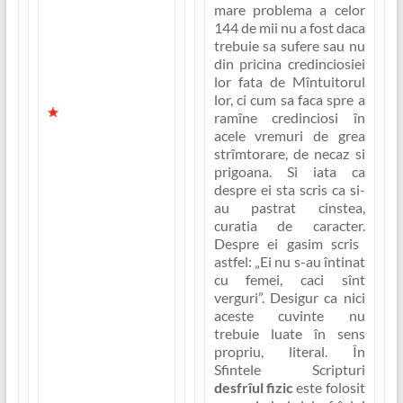
ratata. Însa în
mare problema a celor
capitolul 14
144 de mii nu a fost daca
descoperim ca
trebuie sa sufere sau nu
Iisus este
din pricina credinciosiei
biruitorul iar cauza
lor fata de Mîntuitorul
Sa va triumfa.
lor, ci cum sa faca spre a
În capitolul 13
ramîne credinciosi în
acele vremuri de grea
copiii lui
strîmtorare, de necaz si
Dumnezeu sînt
prigoana. Si iata ca
cuprinsi de
despre ei sta scris ca
si-
amaraciune si
au pastrat cinstea,
groaza, dar aici, în
curatia de caracter.
capitolul 14, în cea
Despre ei gasim scris
de a doua parte a
astfel:
„Ei nu s-au întinat
lui aflam cum cerul
cu femei, caci sînt
rosteste un vai si o
verguri”
. Desigur ca nici
sentinta de
aceste cuvinte nu
nimicire asupra
trebuie luate în sens
fiarei, asupra
propriu, literal. În
urmasilor ei si
Sfintele Scripturi
asupra
desfrîul fizic
este folosit
Babilonului.