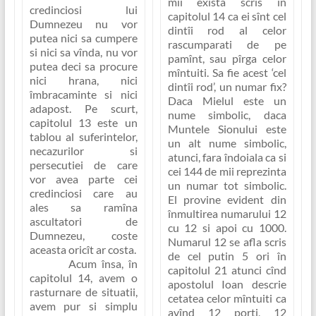
mii exista scris în
credinciosi lui
capitolul 14 ca ei sînt cel
Dumnezeu nu vor
dintîi rod al celor
putea nici sa cumpere
rascumparati de pe
si nici sa vînda, nu vor
pamînt, sau pîrga celor
putea deci sa procure
mîntuiti. Sa fie acest ‘cel
nici hrana, nici
dintîi rod’, un numar fix?
îmbracaminte si nici
Daca Mielul este un
adapost.
Pe scurt,
nume simbolic, daca
capitolul 13 este un
Muntele Sionului este
tablou al suferintelor,
un alt nume simbolic,
necazurilor si
atunci, fara îndoiala ca si
persecutiei de care
cei 144 de mii reprezinta
vor avea parte cei
un numar tot simbolic.
credinciosi care au
El provine evident din
ales sa ramîna
înmultirea numarului 12
ascultatori de
cu 12 si apoi cu 1000.
Dumnezeu, coste
Numarul 12 se afla scris
aceasta oricît ar costa.
de cel putin 5 ori în
Acum însa, în
capitolul 21 atunci cînd
capitolul 14, avem o
apostolul Ioan descrie
rasturnare de situatii,
cetatea celor mîntuiti ca
avem pur si simplu
avînd 12 porti, 12