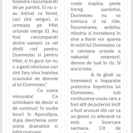
fusesera rascumparati
crede stapîna peste
de pe pamînt. Ei nu s-
întreg pamîntul,
au întinat cu femei,
Dumnezeu nu va
caci sînt verguri, si
tremura ci va rîde.
urmeaza pe Miel
Încumetarea, ambitia,
oriunde merge El. Au
mîndria si încrederea în
fost rascumparati
sine a fiarei vor aparea
dintre oameni ca cel
în ochii lui Dumnezeu ca
dintîi rod pentru
o sarmana urzeala a
Dumnezeu si pentru
nebuniei omenesti,
Miel; si în gura lor nu
demna de luat în rîs. Si
s-a gasit minciuna caci
asa si este.
sînt fara vina înaintea
A te gîndi sa
scaunului de domnie
întemeiezi o împaratie
al lui Dumnezeu”
.
puternica împotriva lui
Ce scena
Dumnezeu, sub
minunata! Ce
conducerea unuia care a
schimbare de decor si
fost atît de puternic încît
de continut! În multe
a fost aruncat din cer ca
locuri în Apocalipsa,
un gunoi, cu adevarat ca
dupa descrierea unor
este o încercare
scene dramatice si
sarmana. Cît de
înfricosatoare