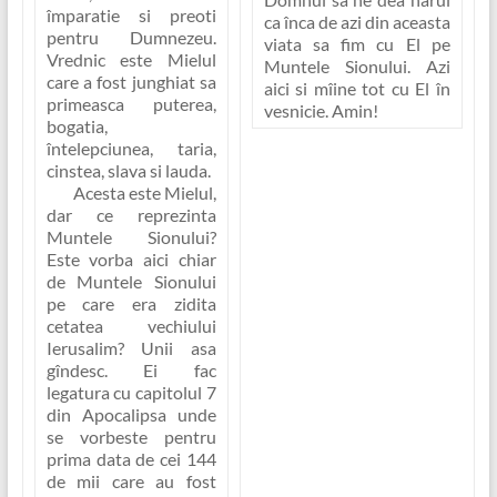
împaratie si preoti
ca înca de azi din aceasta
pentru Dumnezeu.
viata sa fim cu El pe
Vrednic este Mielul
Muntele Sionului. Azi
care a fost junghiat sa
aici si mîine tot cu El în
primeasca puterea,
vesnicie. Amin!
bogatia,
întelepciunea, taria,
cinstea, slava si lauda.
Acesta este Mielul,
dar ce reprezinta
Muntele Sionului?
Este vorba aici chiar
de Muntele Sionului
pe care era zidita
cetatea vechiului
Ierusalim? Unii asa
gîndesc. Ei fac
legatura cu capitolul 7
din Apocalipsa unde
se vorbeste pentru
prima data de cei 144
de mii care au fost