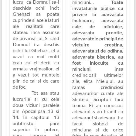
lucru: ca Domnul sa-i
minciuni…
Toate
deschida ochii încît
învataturile biblice cu
Ghehazi sa poata
privire la adevarata
cuprinde si acele laturi
închinare, adevarata
ale realitatii care
cale de mîntuire,
stateau înca ascunse
adevarata preotie,
de privirea lui. Si cînd
adevaratele principii de
Domnul i-a deschis
vietuire crestina,
ochii lui Ghehazi, el a
adevarata zi de odihna,
vazut ca mai multi
adevarata biserica, au
erau cu ei decît cu
fost înlocuite cu
armata vrajmasilor, el
minciuni
. Însa
a vazut tot muntele
credinciosii ultimelor
plin de cai si de care
zile, elita Mielului, au
de foc.
ramas credinciosi
Tot asa stau
adevarurilor curate ale
lucrurile si cu cele
Sfintelor Scripturi fara
doua viziuni paralele
teama. Ei au cunoscut
din Apocalipsa 13 si
adevarul, s-au hranit cu
14. În capitolul 13
adevaraul si adevarul i-a
antihristul pare
facut slobozi de
superior în putere,
minciuna si de orice
pare suprem. El
frica. În ceas de criza, ei