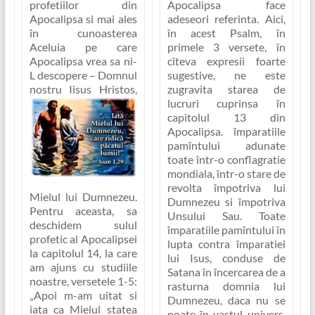
profetiilor din
Apocalipsa face
Apocalipsa si mai ales
adeseori referinta. Aici,
în cunoasterea
în acest Psalm, în
Aceluia pe care
primele 3 versete, în
Apocalipsa vrea sa ni-
cîteva expresii foarte
L descopere – Domnul
sugestive, ne este
nostru
Iisus Hristos,
zugravita starea de
lucruri cuprinsa în
capitolul 13 din
Apocalipsa. împaratiile
pamîntului adunate
toate într-o conflagratie
mondiala, într-o stare de
revolta împotriva lui
Mielul lui Dumnezeu.
Dumnezeu si împotriva
Pentru aceasta, sa
Unsului Sau. Toate
deschidem sulul
împaratiile pamîntului în
profetic al Apocalipsei
lupta contra împaratiei
la capitolul 14, la care
lui Isus, conduse de
am ajuns cu studiile
Satana în încercarea de a
noastre, versetele 1-5:
rasturna domnia lui
„Apoi m-am uitat si
Dumnezeu, daca nu se
iata ca Mielul statea
poate în vastul univers,