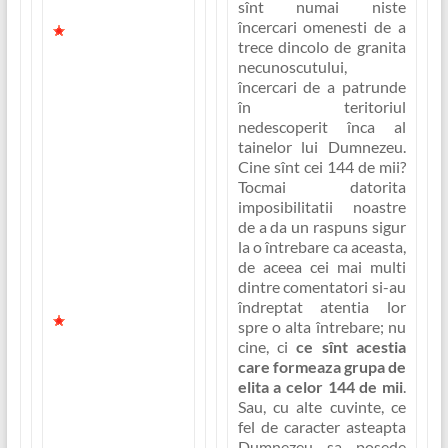
sînt numai niste
al poporului Sau.
încercari omenesti de a
În capitolul 13
trece dincolo de granita
vedem cum
necunoscutului,
închinatorii fiarei
încercari de a patrunde
primesc semnul ei
în teritoriul
pe mîna dreapta
nedescoperit înca al
sau pe frunte, iar
tainelor lui Dumnezeu.
aici, în capitolul 14
Cine sînt cei 144 de mii?
aflam ca si
Tocmai datorita
închinatorii
imposibilitatii noastre
adevarati ai lui
de a da un raspuns sigur
Dumnezeu
la o întrebare ca aceasta,
primesc semnul lui
de aceea cei mai multi
Iisus si al Tatalui
dintre comentatori si-au
ceresc.
îndreptat atentia lor
În capitolul 13
spre o alta întrebare; nu
cine, ci
ce sînt acestia
urmasii fiarei
care formeaza grupa de
traiesc suprema
elita a celor 144 de mii
.
bucurie si fericire,
Sau, cu alte cuvinte, ce
aceea de a stapîni
fel de
caracter
asteapta
întreg pamîntul.
Dumnezeu sa posede