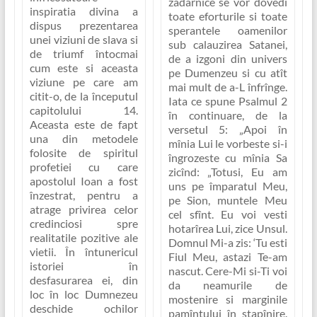
zadarnice se vor dovedi
inspiratia divina a
toate eforturile si toate
dispus prezentarea
sperantele oamenilor
unei viziuni de slava si
sub calauzirea Satanei,
de triumf întocmai
de a izgoni din univers
cum este si aceasta
pe Dumenzeu si cu atît
viziune pe care am
mai mult de a-L înfrînge.
citit-o, de la începutul
Iata ce spune Psalmul 2
capitolului 14.
în continuare, de la
Aceasta este de fapt
versetul 5:
„Apoi în
una din metodele
mînia Lui le vorbeste si-i
folosite de spiritul
îngrozeste cu mînia Sa
profetiei cu care
zicînd: „Totusi, Eu am
apostolul Ioan a fost
uns pe împaratul Meu,
înzestrat, pentru a
pe Sion, muntele Meu
atrage privirea celor
cel sfînt. Eu voi vesti
credinciosi spre
hotarîrea Lui, zice Unsul.
realitatile pozitive ale
Domnul Mi-a zis: ‘Tu esti
vietii. În întunericul
Fiul Meu, astazi Te-am
istoriei în
nascut. Cere-Mi si-Ti voi
desfasurarea ei, din
da neamurile de
loc în loc Dumnezeu
mostenire si marginile
deschide ochilor
pamîntului în stapînire.