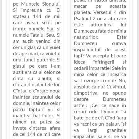
pe Muntele Sionului.
macar pe aceasta
Si împreuna cu El
planeta. Versetul 4 din
stateau 144 de mii
Psalmul 2 ne arata care
care aveau scris pe
este atitudinea lui
frunte numele Sau si
Dumnezeu fata de mînia
numele Tatalui Sau. Si
neamurilor. Este
am auzit venind din
Dumnezeu cumva
cer un glas ca un vuiet
înspaimîntat de acest
de ape mari, ca vuietul
fapt? Va accepta El oare
unui tunet puternic. Si
ideea înfrîngerii si
glasul pe care l-am
cedarii împaratiei Sale în
auzit era ca al celor ce
mîna celor ce încearca
cînta cu alauta; si
sa-I uzurpe tronul? Nu,
cîntau din alautele lor.
absolut ca nu! Cuvîntul,
Cîntau o cîntare noua
dimpotriva, ne spune
înaintea scaunului de
despre Dumnezeu
domnie, înaintea celor
astfel:
„Cel ce sade în
patru fapturi vii si
ceruri rîde, Domnul îsi
înaintea batrînilor. Si
bate joc de ei”
. Cînd fiara
nimeni nu putea sa
va racni ca un balaur, îsi
învete cîntarea afara
va largi granitele
de cei 144 de mii care
împaratiei sale si se va