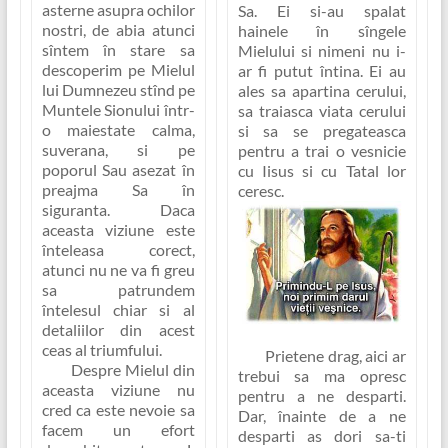
asterne asupra ochilor
Sa. Ei si-au spalat
nostri, de abia atunci
hainele în sîngele
sîntem în stare sa
Mielului si nimeni nu i-
descoperim pe Mielul
ar fi putut întina. Ei au
lui Dumnezeu stînd pe
ales sa apartina cerului,
Muntele Sionului într-
sa traiasca viata cerului
o maiestate calma,
si sa se pregateasca
suverana, si pe
pentru a trai o vesnicie
poporul Sau asezat în
cu Iisus si cu Tatal lor
preajma Sa în
ceresc.
siguranta. Daca
aceasta viziune este
înteleasa corect,
atunci nu ne va fi greu
sa patrundem
întelesul chiar si al
detaliilor din acest
ceas al triumfului.
Prietene drag, aici ar
Despre Mielul din
trebui sa ma opresc
aceasta viziune nu
pentru a ne desparti.
cred ca este nevoie sa
Dar, înainte de a ne
facem un efort
desparti as dori sa-ti