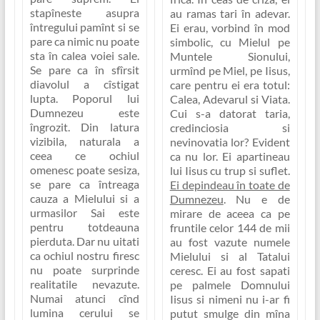
stapîneste asupra
au ramas tari în adevar.
întregului pamînt si se
Ei erau, vorbind în mod
pare ca nimic nu poate
simbolic, cu Mielul pe
sta în calea voiei sale.
Muntele Sionului,
Se pare ca în sfîrsit
urmînd pe Miel, pe Iisus,
diavolul a cîstigat
care pentru ei era totul:
lupta. Poporul lui
Calea, Adevarul si Viata
.
Dumnezeu este
Cui s-a datorat taria,
îngrozit. Din latura
credinciosia si
vizibila, naturala a
nevinovatia lor? Evident
ceea ce ochiul
ca nu lor. Ei apartineau
omenesc poate sesiza,
lui Iisus cu trup si suflet.
se pare ca întreaga
Ei depindeau în toate de
cauza a Mielului si a
Dumnezeu
. Nu e de
urmasilor Sai este
mirare de aceea ca pe
pentru totdeauna
fruntile celor 144 de mii
pierduta. Dar nu uitati
au fost vazute numele
ca
ochiul nostru firesc
Mielului si al Tatalui
nu poate surprinde
ceresc. Ei au fost sapati
realitatile nevazute
.
pe palmele Domnului
Numai atunci cînd
Iisus si nimeni nu i-ar fi
lumina cerului se
putut smulge din mîna