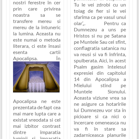
nostri ferestre în cer
Tu le vei zdrobi cu un
prin care privirea
toiag de fier si le vei
noastra sa se
sfarîma ca pe vasul unui
transfere mereu si
olar’
„. Pentru ca
mereu de la întuneric
Dumnezeu a uns pe
la lumina. Aceasta nu
Hristos si nu pe Satana
este numai o metoda
pe Muntele Sau cel sfînt,
literara, ci este însasi
conflagratia satanica nu
esenta cartii
va reusi si va fi înfrînta,
Apocalipsa.
În
spulberata. Aici, în acest
Psalm gasim întelesul
expresiei din capitolul
14 din Apocalipsa a
Mielului stînd pe
Muntele Sionului.
Aceasta viziune vrea sa
Apocalipsa ne este
ne asigure ca hotarîrile
prezentata de fapt cea
lui Dumnezeu vor sta în
mai mare lupta care a
picioare si ca nici o
existat vreodata si cel
încercare omeneasca nu
mai izbitor contrast
va fi în stare sa
dintre împaratia
zadarniceasca planurile
luminii si împaratia