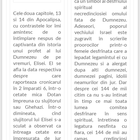
ca un
simbol al desfrîului
spiritual al
Cele doua capitole, 13
necredinciosiei omului
si 14 din Apocalipsa,
fata de Dumnezeu
.
cu contrastele lor îmi
Adeseori, poporul
amintesc de o
vechiului Israel este
întîmplare nespus de
zugravit în scrierile
captivanta din istoria
proorocilor printr-o
unui profet al lui
femeie desfrînata care a
Dumnezeu de pe
lepadat legamîntul ei cu
vremuri, Elisei. El se
Dumnezeu si a alergat
afla la data respectiva
dupa alti dumnezei,
despre care
dumnezei pagîni, idolii
raporteaza cronicarul
neamurilor din jur. Dar
în 2 împarati 6, într-o
despre cei 144 de mii
cetate mica Dotan
citim ca nu s-au întinat
împreuna cu slujitorul
în timp ce mai toata
sau Ghehazi. Într-o
lumea comitea
dimineata, cînd
desfrînare în sens
slujitorul lui Elisei s-a
spiritual, întretinea o
sculat a observat ca
legatura nesfînta cu
întreaga cetate era
fiara,
cei 144 de mii au
împresurata de jur
ramas credinciosi