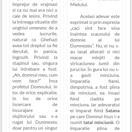
împrejur de vrajmasi
Mielului
.
si ca nu mai era nici o
cale de iesire. Privind
Acelasi adevar este
la întreaga situatie din
exprimat si prin expresia
unghiul omenesc de a
„caci sînt fara vina
vedea lucrurile,
înaintea scaunului de
natural ca Ghehazi
domnie al lui
avea tot dreptul sa fie
Dumnezeu”
. Nu, ei nu s-
derutat, în panica,
au lasat alterati si nici
îngrozit. Privind la
macar mînjiti de
stapînul sau, singura
stricaciunea lumii din
lui întrebare a fost:
jurul lor. În gura lor nu s-
„
Ah, domnul meu, cum
a gasit minciuna.
vom face?
” Însa
Împaratia fiarei,
profetul Domnului, în
dimpotriva, a fost plina
loc de orice explicatie,
de minciuni, ea însasi
în loc de orice
fiind cladita pe
încercare de
minciuna, iar adevaratul
încurajare a
ei împarat fiind
Satana
slujitorului sau s-a
pe care Domnul Iisus l-a
rugat lui Dumnezeu
numit
tatal minciunii.
O
doar pentru un singur
împaratie plina de